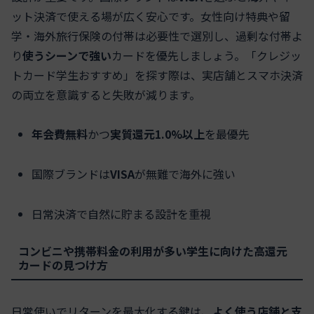
ット決済で使える場が広く安心です。女性向け特典や留
学・海外旅行保険の付帯は必要性で選別し、過剰な付帯よ
り
使うシーンで強い
カードを優先しましょう。「クレジッ
トカード学生おすすめ」を探す際は、実店舗とスマホ決済
の両立を意識すると失敗が減ります。
年会費無料
かつ
実質還元1.0%以上
を最優先
国際ブランドは
VISA
が無難で海外に強い
日常決済で自然に貯まる設計を重視
コンビニや携帯料金の利用が多い学生に向けた高還元
カードの見つけ方
日常使いでリターンを最大化する鍵は、
よく使う店舗と支