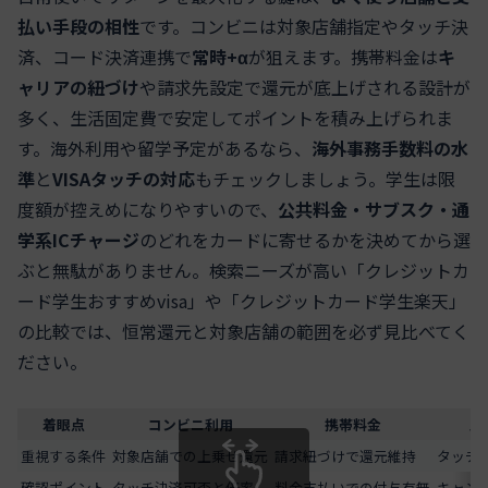
払い手段の相性
です。コンビニは対象店舗指定やタッチ決
済、コード決済連携で
常時+α
が狙えます。携帯料金は
キ
ャリアの紐づけ
や請求先設定で還元が底上げされる設計が
多く、生活固定費で安定してポイントを積み上げられま
す。海外利用や留学予定があるなら、
海外事務手数料の水
準
と
VISAタッチの対応
もチェックしましょう。学生は限
度額が控えめになりやすいので、
公共料金・サブスク・通
学系ICチャージ
のどれをカードに寄せるかを決めてから選
ぶと無駄がありません。検索ニーズが高い「クレジットカ
ード学生おすすめvisa」や「クレジットカード学生楽天」
の比較では、恒常還元と対象店舗の範囲を必ず見比べてく
ださい。
着眼点
コンビニ利用
携帯料金
ス
重視する条件
対象店舗での上乗せ還元
請求紐づけで還元維持
タッチ
確認ポイント
タッチ決済可否と倍率
料金支払いでの付与有無
キャン