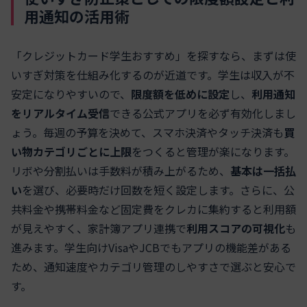
用通知の活用術
「クレジットカード学生おすすめ」を探すなら、まずは使
いすぎ対策を仕組み化するのが近道です。学生は収入が不
安定になりやすいので、
限度額を低めに設定
し、
利用通知
をリアルタイム受信
できる公式アプリを必ず有効化しまし
ょう。毎週の予算を決めて、スマホ決済やタッチ決済も
買
い物カテゴリごとに上限
をつくると管理が楽になります。
リボや分割払いは手数料が積み上がるため、
基本は一括払
い
を選び、必要時だけ回数を短く設定します。さらに、公
共料金や携帯料金など固定費をクレカに集約すると利用額
が見えやすく、家計簿アプリ連携で
利用スコアの可視化
も
進みます。学生向けVisaやJCBでもアプリの機能差がある
ため、通知速度やカテゴリ管理のしやすさで選ぶと安心で
す。