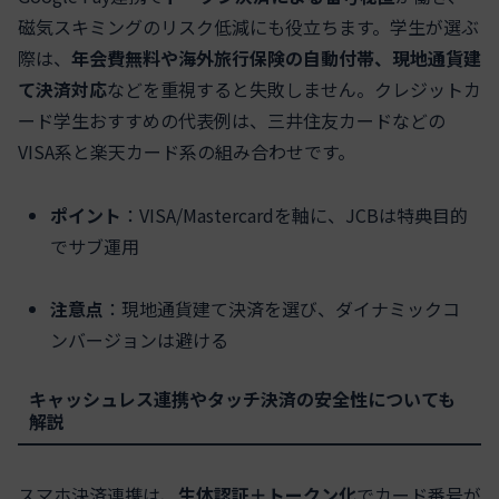
磁気スキミングのリスク低減にも役立ちます。学生が選ぶ
際は、
年会費無料や海外旅行保険の自動付帯、現地通貨建
て決済対応
などを重視すると失敗しません。クレジットカ
ード学生おすすめの代表例は、三井住友カードなどの
VISA系と楽天カード系の組み合わせです。
ポイント
：VISA/Mastercardを軸に、JCBは特典目的
でサブ運用
注意点
：現地通貨建て決済を選び、ダイナミックコ
ンバージョンは避ける
キャッシュレス連携やタッチ決済の安全性についても
解説
スマホ決済連携は、
生体認証＋トークン化
でカード番号が