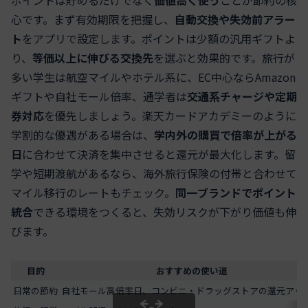
ポイントは貯めるだけでなく
価値高く使う
ことが節約の核
心です。まず有効期限を把握し、
自動交換や失効前アラー
ト
をアプリで設定します。ポイントは少額の汎用ギフトよ
り、
等価以上に伸びる交換先
を選ぶと効果的です。旅行が
多い学生は航空マイルやホテル系に、EC中心ならAmazon
ギフトや自社モール倍率、通学者は
交通系チャージや定期
券対応
を優先しましょう。楽天カードアカデミーのように
学割的な優遇がある場合は、
学内外の購買で倍率が上がる
日
に合わせて決済を集中させると還元が最大化します。留
学や短期渡航があるなら、海外旅行保険の付帯と合わせて
マイル移行のレートもチェック。
同一ブランドでポイント
統合
できる環境をつくると、失効リスクが下がり価値も伸
びます。
目的
おすすめの使い道
日常の節約
自社モール高倍率日、コンビニ・ドラッグストアの還元アッ