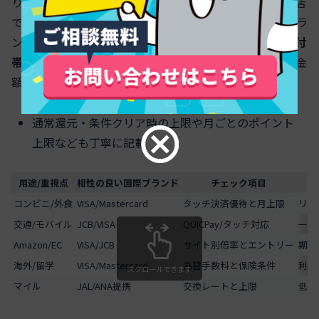
ります。海外決済の還元は為替手数料や一部対象外加盟店
で差が出るため、スマホ決済のブランドルートや国際ブラ
ンドの対応状況も要チェックです。
海外旅行保険は利用付
帯か自動付帯か
で実質価値が変わるので、治療費補償の金
額と適用条件を必ず確認してください。
通常還元・条件クリア時の上限や月ごとのポイント
上限なども丁寧に記載
用途/重視点
相性の良い国際ブランド
チェック項目
コンビニ/外食
VISA/Mastercard
タッチ決済優待と月上限
リー
交通/モバイル
JCB/VISA
QUICPay/タッチ対応
一部
Amazon/EC
VISA/JCB
サイト別倍率とエントリー
期間
海外/留学
VISA/Mastercard
為替手数料と保険条件
利用
スクロールできます
マイル
JAL/ANA提携
交換レートと上限
低額