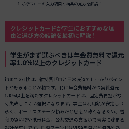
診断フローの入力項目と結果の見方を解説！
クレジットカードが学生におすすめな理
由と選び方の結論を最初に解説！
学生がまず選ぶべきは年会費無料で還元
率1.0%以上のクレジットカード
初めての1枚は、維持費ゼロと日常決済でしっかりポイン
トが貯まることが軸です。特に
年会費無料
かつ
実質還元
1.0%以上
を満たすクレジットカードは、固定費負担がな
く失敗しにくい選択になります。学生は利用額が安定しづ
らく、ボーナスステージ頼みだと恩恵が薄くなるため、普
段の買い物や携帯料金、公共交通の支払いで着実に貯まる
設計が重要です。国際ブランドは
VISA
を選ぶと海外やネ