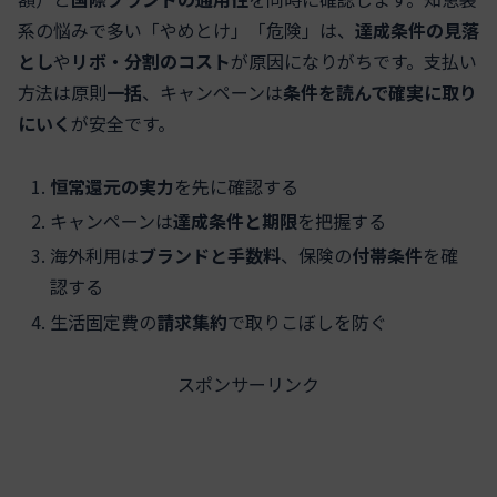
系の悩みで多い「やめとけ」「危険」は、
達成条件の見落
とし
や
リボ・分割のコスト
が原因になりがちです。支払い
方法は原則
一括
、キャンペーンは
条件を読んで確実に取り
にいく
が安全です。
恒常還元の実力
を先に確認する
キャンペーンは
達成条件と期限
を把握する
海外利用は
ブランドと手数料
、保険の
付帯条件
を確
認する
生活固定費の
請求集約
で取りこぼしを防ぐ
スポンサーリンク