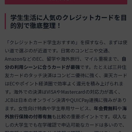
学生生活に人気のクレジットカードを目
的別で徹底整理！
「クレジットカード学生おすすめ」を探すなら、まずは使
い道で選ぶのが近道です。日常のコンビニや交通、
AmazonなどのEC、留学や海外旅行、マイル重視まで、
自
分の利用シーンに合うカードが最強
です。たとえば三井住
友カードのタッチ決済はコンビニ優待に強く、楽天カード
はECやポイント経済圏で効率よく還元を積み上げられま
す。海外での決済はVISAやMastercardの対応力が高く、
JCBは日本のオンライン決済やQUICPay連携に強みがあり
ます。女性向け特典や学生専用サービス、
年会費無料
や
海
外旅行保険の付帯有無
も比較の重要ポイントです。収入な
しの大学生でも在学確認で申込可能なカードは多いので、