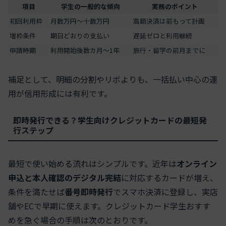
項目
学生の一般的な傾向
実務のポイント
初回利用枠
月数万円〜十数万円
高額決済は前もって計画
増枠条件
期日どおりの支払い
遅延ゼロと利用継続
申請時期
利用開始後数カ月〜1年
旅行・留学の前月までに
補足として、明細の分割やリボよりも、一括払い中心の運
用が信用形成には有利です。
即時発行できる？学生向けクレジットカードの最短発
行ステップ
最短で使い始める流れはシンプルです。近年は
オンライン
申込と本人確認のデジタル完結
に対応するカードが増え、
条件を満たせば
番号即時発行
でスマホ決済に登録し、実店
舗やECで早期に使えます。クレジットカード学生おすす
めを急ぐ場合の手順は次のとおりです。