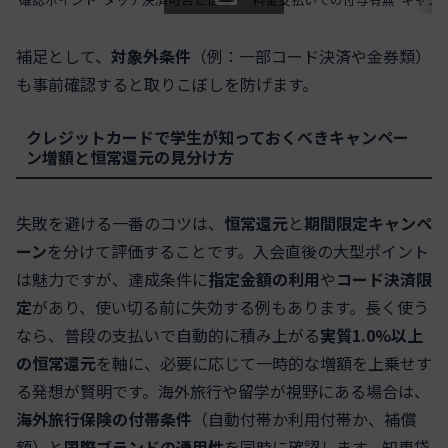
スクロールできます
補足として、
対象外条件
（例：一部コード決済や金券類）
も事前確認すると取りこぼしを防げます。
クレジットカードで学生が知っておくべきキャンペー
ン増額と恒常還元の見分け方
失敗を避ける一番のコツは、
恒常還元
と
期間限定キャンペ
ーン
を分けて評価することです。入会直後の大型ポイント
は魅力ですが、達成条件に
指定金額の利用
や
コード決済限
定
があり、使い切る前に失効する例もあります。長く使う
なら、普段の支払いで自動的に積み上がる
実質1.0%以上
の恒常還元
を軸に、必要に応じて一時的な増額を上乗せす
る発想が賢明です。海外旅行や留学が視野にある場合は、
海外旅行保険の付帯条件
（自動付帯か利用付帯か、補償
額）と
国際ブランドの通用性
を同時に確認します。知恵袋