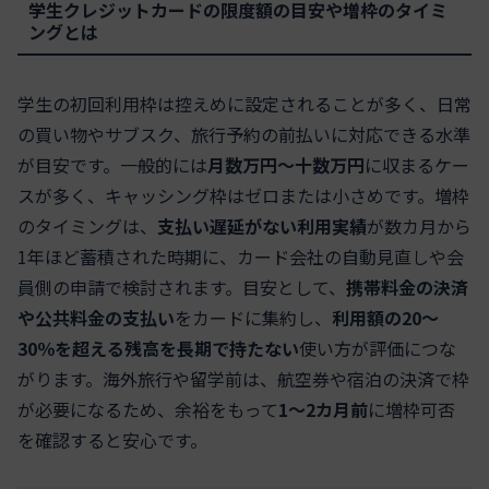
学生クレジットカードの限度額の目安や増枠のタイミ
ングとは
学生の初回利用枠は控えめに設定されることが多く、日常
の買い物やサブスク、旅行予約の前払いに対応できる水準
が目安です。一般的には
月数万円〜十数万円
に収まるケー
スが多く、キャッシング枠はゼロまたは小さめです。増枠
のタイミングは、
支払い遅延がない利用実績
が数カ月から
1年ほど蓄積された時期に、カード会社の自動見直しや会
員側の申請で検討されます。目安として、
携帯料金の決済
や公共料金の支払い
をカードに集約し、
利用額の20〜
30％を超える残高を長期で持たない
使い方が評価につな
がります。海外旅行や留学前は、航空券や宿泊の決済で枠
が必要になるため、余裕をもって
1〜2カ月前
に増枠可否
を確認すると安心です。