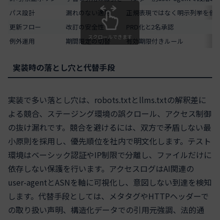
パス設計
漏れのない適用
正規表現ではなく明示列挙を優
更新フロー
改訂の安全性
PRD化と2名承認
スクロールできます
例外運用
期間限定の切替
有効期限付きルール
実装時の落とし穴と代替手段
実装で多い落とし穴は、robots.txtとllms.txtの解釈差に
よる競合、ステージング環境の誤クロール、アクセス制御
の抜け漏れです。競合を避けるには、双方で矛盾しない最
小原則を採用し、優先順位を社内で明文化します。テスト
環境はベーシック認証やIP制限で分離し、ファイルだけに
依存しない保護を行います。アクセスログはAI関連の
user-agentとASNを軸に可視化し、意図しない到達を検知
します。代替手段としては、メタタグやHTTPヘッダーで
の取り扱い声明、構造化データでの引用元強調、法的通