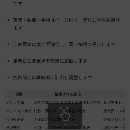
です
定義・数値・手順はページ内で一元化し矛盾を避け
ます
比較要素は表で明確化し、同一指標で提示します
更新日と変更点を簡潔に記載します
技術設定は継続的に計測し調整します
項目
観測される変化
クリック率
要約で満たされるクエリは低下しやすい
要点先出し・深
セッション特性
比較・要約ページの滞在が増加
比較表・Q&A
引用の選定
明確な定義と根拠が優先
定義ブロックと
スクロールできます
技術要件
クロールと意味付けの精度が重要
構造化データ・