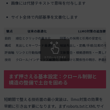
画像には代替テキストで意味を付与します
サイト全体で内部基準を文書化します
観点
従来の最適化
LLMO対策の追加要件
目的
順位とクリックの最大化
回答への採用と引用の安定化
構成
見出しとキーワード最適化
結論先出し・定義/手順/比較のモ
評価軸
リンクと行動指標
文脈整合・根拠透明性・一貫した
スクロールできます
技術
クロール/インデックス最適化
意味付けと関係性の明示、矛盾排
まず押さえる基本設定：クロール制御と
構造の整備で土台を固める
短期間で整える技術面の最小実装は、llmo対策の効果を
早期に引き出す要になります。まずrobots.txtとXMLサイ