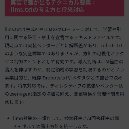
実装で差が出るテクニカル要素：
llms.txtの考え方と将来対応
llms.txtは生成AIやLLMのクローラーに対して、学習や引
用に関する許可・禁止を宣言するテキストファイルです。
現時点では実装ベンダーごとに解釈差があり、robots.txt
のような完全標準ではありませんが、方針の可視化とアク
セス制御のヒントとして有効です。導入判断は、AI経由の
流入を伸ばすのか、特定領域の学習を制限するのかという
事業目的と、既存のrobots.txtやメタタグとの整合で決め
ます。将来対応では、ディレクティブの拡張やベンダー別
のuser-agent指定の増加に備え、変更容易な管理体制を用
意します。
llmo対策の一部として、検索経由とAI回答経由の両
チャネルでの露出方針を統一します。