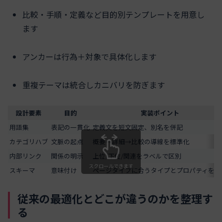
比較・手順・定義など目的別テンプレートを用意し
ます
アンカーは行為＋対象で具体化します
重複テーマは統合しカニバリを防ぎます
設計要素
目的
実装ポイント
用語集
表記の一貫化
定義文を短文固定、別名を併記
カテゴリハブ
文脈の起点
概要→詳細→比較の導線を標準化
内部リンク
関係の明示
上位/下位/関連をラベルで区別
スクロールできます
スキーマ
意味付け
ページタイプに合うタイプとプロパティを選
従来の最適化とどこが違うのかを整理す
る