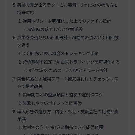
実装で差が出るテクニカル要素：llms.txtの考え方と
将来対応
運用ポリシーを明確化した上でのファイル設計
実装時の落とし穴と代替手段
成果を見逃さない計測設計：AI経由の流入と引用回数
を追う
引用回数と表示機会のトラッキング手順
分析基盤の設定でAI由来トラフィックを可視化する
変化検知のためのしきい値とアラート設計
実務に落とす運用フロー：優先度付けとチェックリス
トで継続改善
四半期ごとの重点項目と週次の定例タスク
失敗しやすいポイントと回避策
導入形態の選び方：内製・外注・支援会社の比較と費
用感
体制別の向き不向きと期待できる成果範囲