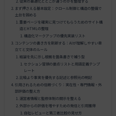
従来の最適化とどこが違うのかを整理する
まず押さえる基本設定：クロール制御と構造の整備で
土台を固める
重要ページを確実に見つけてもらうためのサイト構
造とHTMLの整理
構造化マークアップの優先実装リスト
コンテンツの書き方を刷新する：AIが理解しやすい章
立てと文体のルール
結論を先に示し根拠を箇条書きで補う型
セクション冒頭の要点リストと用語定義テンプ
レート
比喩より事実を優先する記述と参照元の明記
引用されるための信頼づくり：実在性・専門情報・外
部評価の整え方
運営者情報と監修体制の開示を整える
外部からの評価を増やすための発信と引用獲得
自社レビューと第三者比較の見せ方