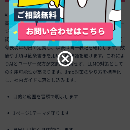
AIが回答で引用しやすい文章は、章立てが明快で用語が一
貫しています。まず全体の目的と範囲を最初に示し、ペー
ジごとに1テーマへ集約します。次に見出しは「名詞+動
詞最小化」で短くし、段落は1アイデアに限定します。固
有表現は初出で定義し、以後は同一表記を維持します。数
値や手順は箇条書きを用い、曖昧語を避けます。これによ
りAIとユーザー双方が文脈を誤解せず、LLMO対策として
の引用可能性が高まります。llmo対策のやり方を標準化
し、社内ガイドに落とし込みます。
目的と範囲を冒頭で明示します
1ページ1テーマを守ります
見出しは短く具体的にします