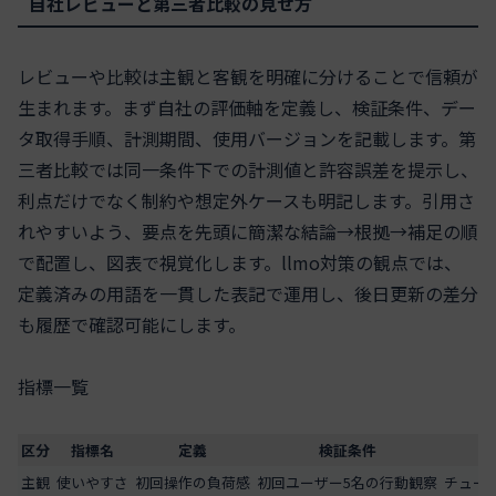
自社レビューと第三者比較の見せ方
レビューや比較は主観と客観を明確に分けることで信頼が
生まれます。まず自社の評価軸を定義し、検証条件、デー
タ取得手順、計測期間、使用バージョンを記載します。第
三者比較では同一条件下での計測値と許容誤差を提示し、
利点だけでなく制約や想定外ケースも明記します。引用さ
れやすいよう、要点を先頭に簡潔な結論→根拠→補足の順
で配置し、図表で視覚化します。llmo対策の観点では、
定義済みの用語を一貫した表記で運用し、後日更新の差分
も履歴で確認可能にします。
指標一覧
区分
指標名
定義
検証条件
主観
使いやすさ
初回操作の負荷感
初回ユーザー5名の行動観察
チュー