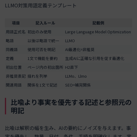
LLMO対策用語定義テンプレート
項目
記入ルール
記載例
用語正式名
初出のみ使用
Large Language Model Optimization
略語
以後は略語で統一
LLMO
同義語
使用可否を明記
AI最適化=非推奨
定義
1文で機能を要約
生成AIに正確な引用を促す最適化
初出位置
ページ内の初出箇所
H2直下
非推奨表記
揺れを列挙
LLMo、Llmo
関連用語
関係を1文で記述
SEO=補完関係
比喩より事実を優先する記述と参照元の
明記
比喩は解釈の幅を生み、AIの要約にノイズを与えます。事
実を優先し、数量、日付、条件、手順を明確化します。実