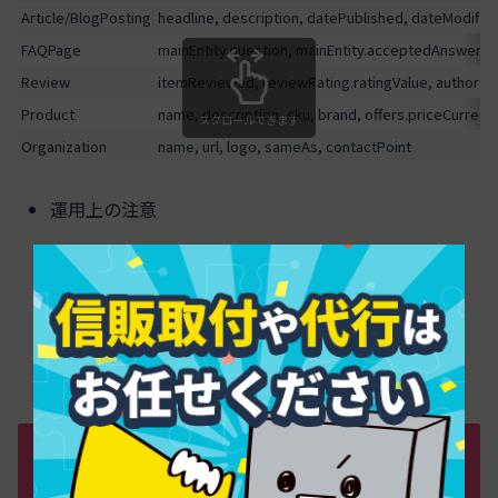
Article/BlogPosting
headline, description, datePublished, dateModifie
FAQPage
mainEntity.question, mainEntity.acceptedAnswer
Review
itemReviewed, reviewRating.ratingValue, author
Product
name, description, sku, brand, offers.priceCurrency
スクロールできます
Organization
name, url, logo, sameAs, contactPoint
運用上の注意
不整合値の排除
更新日の正確な反映
多言語ページでのリンク関連付け
モバイル表示での実データ一致
コンテンツの書き方を刷新する：AIが理
解しやすい章立てと文体のルール