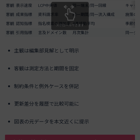
客観
表示速度
LCP中央値
同一端末/同一回線
キャッ
客観
成果指標
資料請求率
同一期間/同一流入構成
施策の
客観
認知指標
指名検索の増加率
4週移動平均
季節性
スクロールできます
客観
引用指標
言及ドメイン数
月次集計
同一グ
主観は編集部見解として明示
客観は測定方法と期間を固定
制約条件と例外ケースを併記
更新差分を履歴で比較可能に
図表の元データを本文近くに提示