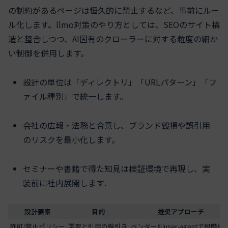
の制約があるページは恒久的に禁止するなど、事前にルー
ル化します。llmo対策のやり方としては、SEOのサイト構
造と整合しつつ、AI固有のクローラーに対する粒度の細か
い制御を併用します。
設計の単位は「ディレクトリ」「URLパターン」「フ
ァイル種別」で統一します。
会社の広報・法務と合意し、ブランド毀損や誤引用
のリスクを最小化します。
セミナーや書籍で得た知見は検証環境で再現し、実
装前に社内展開します.
設計要素
目的
推奨アプローチ
許可/禁止ポリシー
学習と引用の線引き
ベンダー別user-agentで段階導