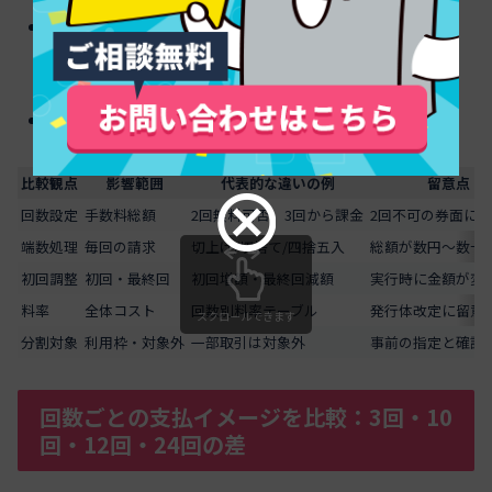
初回増額・最終回減額など調整の有無で総額が変わ
ります
カード別の料率・回数・端数処理を必ず確認します
比較観点
影響範囲
代表的な違いの例
留意点
回数設定
手数料総額
2回無料可否、3回から課金
2回不可の券面に
端数処理
毎回の請求
切上げ/切捨て/四捨五入
総額が数円〜数十
初回調整
初回・最終回
初回増額・最終回減額
実行時に金額が変
料率
全体コスト
回数別料率テーブル
発行体改定に留意
スクロールできます
分割対象
利用枠・対象外
一部取引は対象外
事前の指定と確認
回数ごとの支払イメージを比較：3回・10
回・12回・24回の差