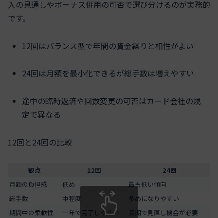
入の見通しやボーナス併用の可否で選び分けるのが実務的
です。
12回はバランス型で年間の資金繰りと相性がよい
24回は月額を最小化できるが総手数は増えやすい
途中の臨時返済や回数変更の可否はカード会社の規
定で異なる
12回と24回の比較
観点
12回
24回
月額の負担感
低め
最も低い傾向
総手数
中程度
多めになりやすい
期間中の柔軟性
一年で完了しやすい
長期で見直し機会が必要