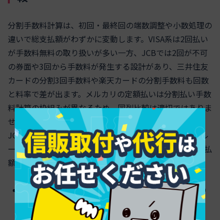
分割手数料計算は、初回・最終回の端数調整や小数処理の
違いで総支払額がわずかに変動します。VISA系は2回払い
が手数料無料の取り扱いが多い一方、JCBでは2回が不可
の券面や3回から手数料が発生する設計があり、三井住友
カードの分割3回手数料や楽天カードの分割手数料も回数
と料率で差が出ます。メルカリの定額払いは分割払い手数
料計算の枠組みが異なるため、同列比較は適切ではありま
せん。分割払いシミュレーションを使う際は、VISAや
JCB、エポス、dカード、PayPayカードなど各社の端数ル
ール、初回増額、最終回調整、回数制限を確認し、総支払
額と手数料を比較検討することが重要です。
2回の可否と無料扱いはブランドや発行体で差があり
ます