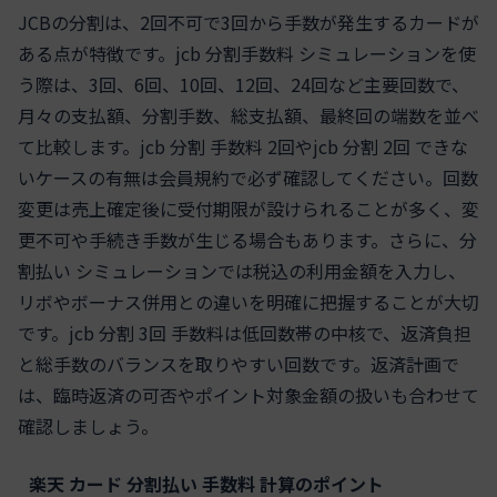
JCBの分割は、2回不可で3回から手数が発生するカードが
ある点が特徴です。jcb 分割手数料 シミュレーションを使
う際は、3回、6回、10回、12回、24回など主要回数で、
月々の支払額、分割手数、総支払額、最終回の端数を並べ
て比較します。jcb 分割 手数料 2回やjcb 分割 2回 できな
いケースの有無は会員規約で必ず確認してください。回数
変更は売上確定後に受付期限が設けられることが多く、変
更不可や手続き手数が生じる場合もあります。さらに、分
割払い シミュレーションでは税込の利用金額を入力し、
リボやボーナス併用との違いを明確に把握することが大切
です。jcb 分割 3回 手数料は低回数帯の中核で、返済負担
と総手数のバランスを取りやすい回数です。返済計画で
は、臨時返済の可否やポイント対象金額の扱いも合わせて
確認しましょう。
楽天 カード 分割払い 手数料 計算のポイント