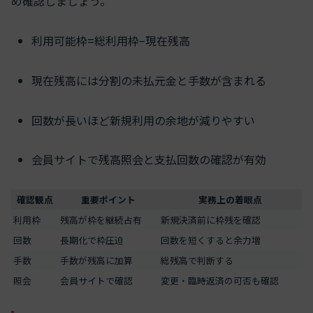
め確認しましょう。
利用可能枠=総利用枠−現在残高
現在残高には分割の未払元金と手数が含まれる
回数が長いほど新規利用の余地が減りやすい
会員サイトで残高照会と支払回数の確認が有効
確認観点
重要ポイント
実務上の着眼点
利用枠
残高が枠を継続占有
新規決済前に枠残を確認
回数
長期化で枠圧迫
回数を短くすると余力増
手数
手数が残高に加算
総残高で判断する
照会
会員サイトで確認
変更・臨時返済の可否も確認