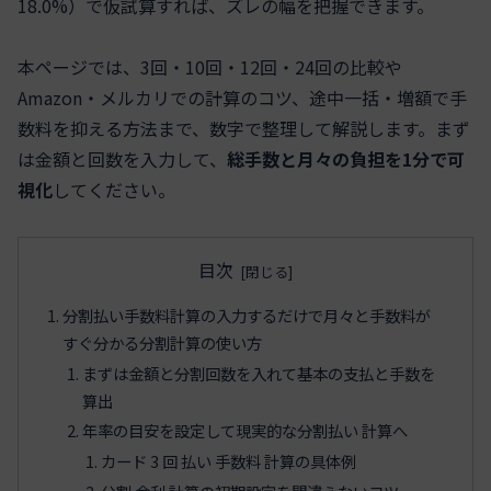
18.0%）で仮試算すれば、ズレの幅を把握できます。
本ページでは、3回・10回・12回・24回の比較や
Amazon・メルカリでの計算のコツ、途中一括・増額で手
数料を抑える方法まで、数字で整理して解説します。まず
は金額と回数を入力して、
総手数と月々の負担を1分で可
視化
してください。
目次
分割払い手数料計算の入力するだけで月々と手数料が
すぐ分かる分割計算の使い方
まずは金額と分割回数を入れて基本の支払と手数を
算出
年率の目安を設定して現実的な分割払い 計算へ
カード 3 回 払い 手数料 計算の具体例