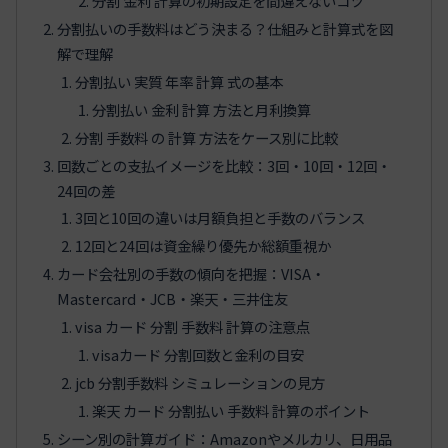
分割 金利 計算の初期設定を間違えないコツ
分割払いの手数料はどう決まる？仕組みと計算式を図
解で理解
分割払い 実質 年率 計算 式の基本
分割払い 金利 計算 方法と月利換算
分割 手数料 の 計算 方法をケース別に比較
回数ごとの支払イメージを比較：3回・10回・12回・
24回の差
3回と10回の違いは月額負担と手数のバランス
12回と24回は資金繰り優先か総額重視か
カード会社別の手数の傾向を把握：VISA・
Mastercard・JCB・楽天・三井住友
visa カード 分割 手数料 計算の注意点
visaカード 分割回数と金利の目安
jcb 分割手数料 シミュレーションの見方
楽天 カード 分割払い 手数料 計算のポイント
シーン別の計算ガイド：Amazonやメルカリ、日用品