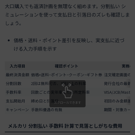
大口購入でも返済計画を無理なく組めます。分割払い シ
ミュレーションを使って支払日と引落日のズレも確認しま
しょう。
価格・送料・ポイント差引を反映し、実支払に近づ
ける入力手順を示す
入力項目
確認ポイント
実務の
最終決済金額
価格+送料−ポイント−クーポン−ギフト券
注文確定画面の
分割回数
2回は無料可否、3回以上の料率
発行会社の最新
手数料率
回数ごとの実年率または所定料率
VISA/JCB/Mast
支払開始月
締め日と引落日
初回のみ金額差
スクロールできます
キャンペーン
手数料優遇の有無
期間・対象カー
メルカリ 分割払い 手数料 計算で見落としがちな費用