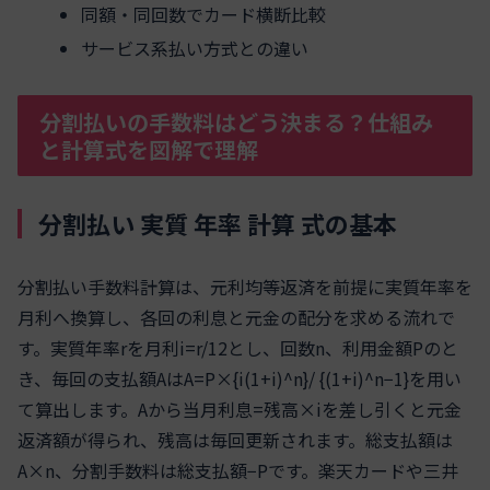
同額・同回数でカード横断比較
サービス系払い方式との違い
分割払いの手数料はどう決まる？仕組み
と計算式を図解で理解
分割払い 実質 年率 計算 式の基本
分割払い手数料計算は、元利均等返済を前提に実質年率を
月利へ換算し、各回の利息と元金の配分を求める流れで
す。実質年率rを月利i=r/12とし、回数n、利用金額Pのと
き、毎回の支払額AはA=P×{i(1+i)^n}/ {(1+i)^n−1}を用い
て算出します。Aから当月利息=残高×iを差し引くと元金
返済額が得られ、残高は毎回更新されます。総支払額は
A×n、分割手数料は総支払額−Pです。楽天カードや三井