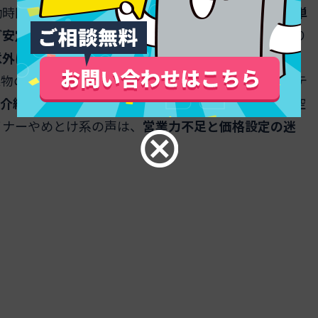
働時間×案件数」で決まります。理想を先に言えば、
単
ど安定して伸びる
のは事実です。一方で現実は、見積り
意外に重く、実作業時間だけで試算するとズレやすい
果物の再現性」「運用提案力」で上げやすく、稼働はテ
介経路の分散と継続契約の比率
がカギで、突発的な空
イナーやめとけ系の声は、
営業力不足と価格設定の迷