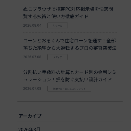
ぬこブラウザで携帯PC対応掲示板を快適閲
覧する技術と使い方徹底ガイド
2026.08.04
AIツール
ローンとおるくんで住宅ローンを通す！全部
落ちた絶望から大逆転するプロの審査突破法
2026.07.08
メディア
分割払い手数料の計算とカード別の金利シミ
ュレーション！損を防ぐ支払い設計ガイド
2026.07.08
信販代行・ビジネスクレジット
アーカイブ
2026年8月