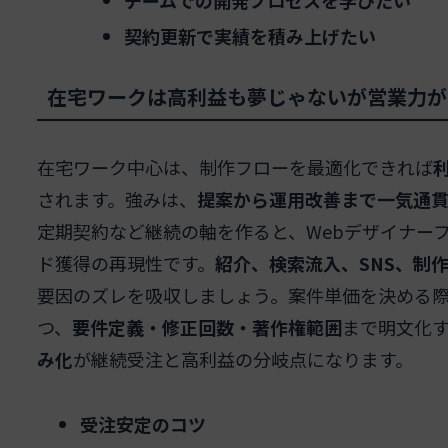
チームでの開発プロセスを学びたい
契約更新で実績を積み上げたい
在宅ワークは高利益も夢じゃないが営業力が
在宅ワーク中心は、制作フローを最適化できれば
されます。強みは、
提案から運用改善まで一気通
定期契約など継続の軸を作ると、Webデザイナー
ド獲得の再現性です。
紹介、検索流入、SNS、制
要因のズレを吸収しましょう。案件単価を決める
つ、
要件定義・修正回数・著作権範囲
まで明文化
み化
が継続受注と高利益の分岐点になります。
受注安定のコツ