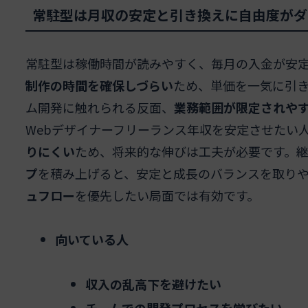
常駐型は月収の安定と引き換えに自由度がダ
常駐型は稼働時間が読みやすく、毎月の入金が安
制作の時間を確保しづらい
ため、単価を一気に引
ム開発に触れられる反面、
業務範囲が限定されや
Webデザイナーフリーランス年収を安定させたい
りにくい
ため、将来的な伸びは工夫が必要です。
プ
を積み上げると、安定と成長のバランスを取り
ュフロー
を優先したい局面では有効です。
向いている人
収入の乱高下を避けたい