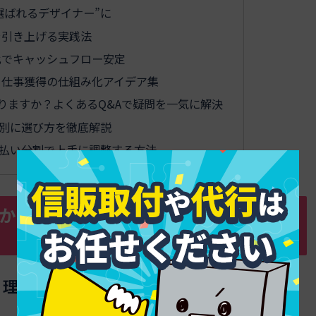
選ばれるデザイナー”に
を引き上げる実践法
比でキャッシュフロー安定
！仕事獲得の仕組み化アイデア集
りますか？よくあるQ&Aで疑問を一気に解決
別に選び方を徹底解説
払い分割で上手に調整する方法
儲かりますか？結論と現実的な条件をズ
！理想と現実の違いを先にチェック