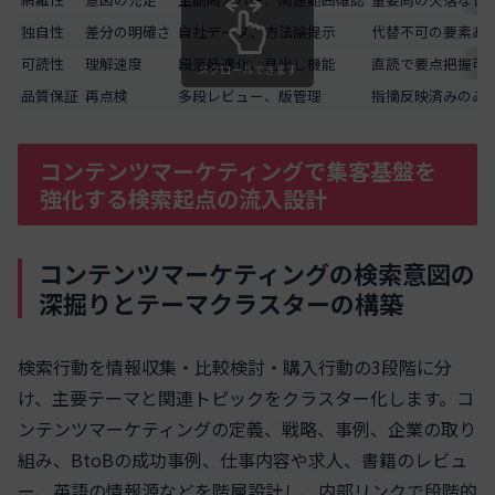
独自性
差分の明確さ
自社データ、方法論提示
代替不可の要素あ
可読性
理解速度
段落最適化、見出し機能
直読で要点把握可
スクロールできます
品質保証
再点検
多段レビュー、版管理
指摘反映済みのみ
コンテンツマーケティングで集客基盤を
強化する検索起点の流入設計
コンテンツマーケティングの検索意図の
深掘りとテーマクラスターの構築
検索行動を情報収集・比較検討・購入行動の3段階に分
け、主要テーマと関連トピックをクラスター化します。コ
ンテンツマーケティングの定義、戦略、事例、企業の取り
組み、BtoBの成功事例、仕事内容や求人、書籍のレビュ
ー、英語の情報源などを階層設計し、内部リンクで段階的