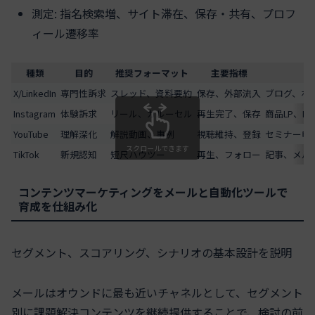
測定: 指名検索増、サイト滞在、保存・共有、プロフ
ィール遷移率
種類
目的
推奨フォーマット
主要指標
連
X/LinkedIn
専門性訴求
スレッド、資料要約
保存、外部流入
ブログ、ホ
Instagram
体験訴求
リール、カルーセル
再生完了、保存
商品LP、EC
YouTube
理解深化
解説動画、事例
視聴維持、登録
セミナー申
スクロールできます
TikTok
新規認知
短尺ハウツー
再生、フォロー
記事、メル
コンテンツマーケティングをメールと自動化ツールで
育成を仕組み化
セグメント、スコアリング、シナリオの基本設計を説明
メールはオウンドに最も近いチャネルとして、セグメント
別に課題解決コンテンツを継続提供することで、検討の前