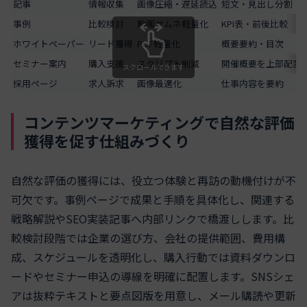
記事
情報収集
画像圧縮・遅延読込
短文・見出し分割
事例
比較検討
動画サムネ軽量化
KPI表・前後比較
ホワイトペーパー
リード獲得
PDF軽量化
概要要約・目次
セミナー案内
購入支援
スクリプト削減
開催概要を上部配置
スクロールできます
採用ページ
求人訴求
画像最適化
仕事内容を要約
コンテンツマーケティングで自然な評価
獲得を促す仕組みづくり
自然な評価の獲得には、役立つ体験と再訪の動機付けが不
可欠です。事例ページで成果と手順を具体化し、関連する
戦略解説やSEO実装記事へ内部リンクで橋渡しします。比
較検討段階では企業の選び方、会社の提供範囲、費用構
成、スケジュールを透明化し、購入行動では資料ダウンロ
ードやセミナー申込の導線を明確に配置します。SNSシェ
アは抜粋テキストと要点図版を用意し、メール購読や更新