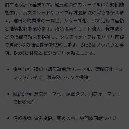
復する設計が重要です。短尺動画やカルーセルは新規接触
を広げ、長文スレッドやライブは課題解決の深さを伝えま
す。曜日と時間帯の一貫性、シリーズ化、UGC活用で信頼
と継続視聴を高めます。指名検索やサイト流入、保存数な
どの指標で効果を検証し、クリエイティブはモバイル前提
で冒頭3秒の価値提示を徹底します。BtoBはノウハウと事
例、BtoCは体験とビジュアルを軸にします。
役割分担: 認知→短尺動画/カルーセル、理解深化→ス
レッド/ライブ、再来訪→リンク投稿
継続配信: 週次テーマ化、連載タグ、同フォーマット
で比較検証
信頼構築: 事例投稿、顧客の声、専門家同席ライブ