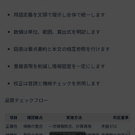
用語定義を文頭で提示し全体で統一します
数値は単位、範囲、算出式を明記します
図表は要点要約と本文の相互参照を付けます
重複表現を削減し情報密度を一定にします
校正は音読と機械チェックを併用します
品質チェックフロー
項目
確認観点
実施方法
判定基準
正確性
根拠の整合
一次情報照合、計算再現
矛盾ゼロ
網羅性
意図の充足
主副問カバー、関連範囲確認
重要問の欠落なし