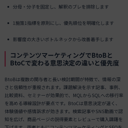
分母・分子を固定し、解釈のブレを排除します
1施策1指標を原則にし、優先順位を明確化します
影響度の大きいボトルネックから改善着手します
コンテンツマーケティングでBtoBと
BtoCで変わる意思決定の違いと優先度
BtoBは複数の関与者と長い検討期間が特徴で、情報の深
さと信頼性が重視されます。課題解決を示す記事、事例、
比較資料、セミナーが効果的で、MQLからSQLへの移行率
を高める導線設計が要点です。BtoCは意思決定が速く、
体験価値や感情訴求が効きます。検索記事やSNS動画で認
知を広げ、商品ページの説得要素とレビューで購入躊躇を
下げます。両者ともにコンテンツマーケティングとSEOを