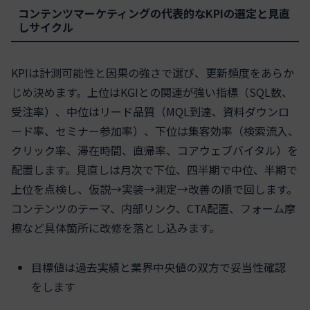
コンテンツマーケティングの代表的なKPIの選定と見直
しサイクル
KPIは計測可能性と因果の強さで選び、更新頻度をあらか
じめ決めます。上位はKGIとの関連が強い指標（SQL数、
受注率）、中位はリード品質（MQL到達、資料ダウンロ
ード率、セミナー参加率）、下位は集客効率（検索流入、
クリック率、滞在時間、直帰率、コアウェブバイタル）を
配置します。見直しは月次で下位、四半期で中位、半期で
上位を点検し、仮説→実装→測定→改善の順で回します。
コンテンツのテーマ、内部リンク、CTA配置、フォーム摩
擦など具体箇所に改修を落とし込みます。
目標値は過去実績と業界中央値の双方で妥当性確認
をします