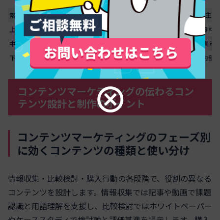
階層
指標例
更新頻度
主な
上位
売上、受注率、SQL数
半期
価格提示、提案資料
中位
MQL、資料DL率、セミナー参加率
四半期
リード磁石の価値向
下位
検索流入、CTR、滞在時間、直帰率
月次
タイトル改善、内部
スクロールできます
コンテンツマーケティングの伝わるコン
テンツ設計と制作のポイント
コンテンツマーケティングのフェーズ別
に効くコンテンツの種類と使い分け
情報収集・比較検討・購入行動の各段階で、役割の異なる
コンテンツを設計します。情報収集では記事や動画で課題
認識と用語理解を支援し、比較検討ではホワイトペーパー
やケーススタディで検討軸と評価基準を提示します。購入