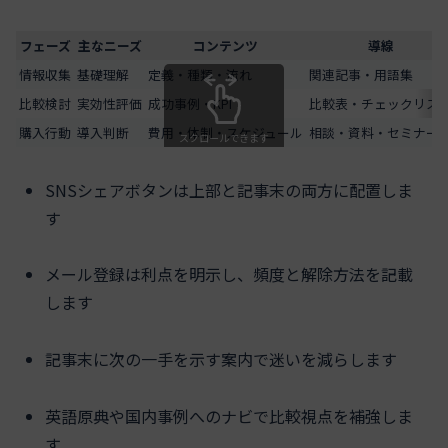
フェーズ
主なニーズ
コンテンツ
導線
情報収集
基礎理解
定義・種類・流れ
関連記事・用語集
比較検討
実効性評価
成功事例・KPI
比較表・チェックリス
購入行動
導入判断
費用・体制・スケジュール
相談・資料・セミナー
スクロールできます
SNSシェアボタンは上部と記事末の両方に配置しま
す
メール登録は利点を明示し、頻度と解除方法を記載
します
記事末に次の一手を示す案内で迷いを減らします
英語原典や国内事例へのナビで比較視点を補強しま
す