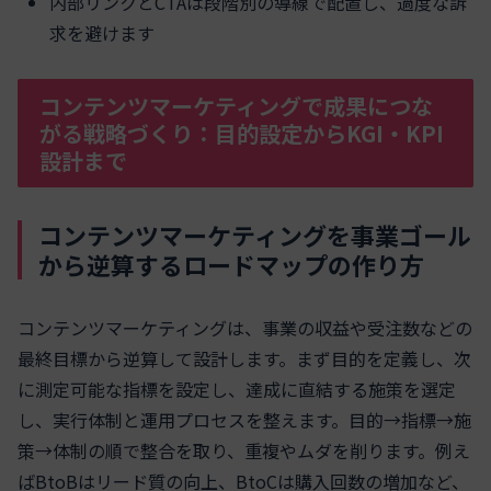
内部リンクとCTAは段階別の導線で配置し、過度な訴
求を避けます
コンテンツマーケティングで成果につな
がる戦略づくり：目的設定からKGI・KPI
設計まで
コンテンツマーケティングを事業ゴール
から逆算するロードマップの作り方
コンテンツマーケティングは、事業の収益や受注数などの
最終目標から逆算して設計します。まず目的を定義し、次
に測定可能な指標を設定し、達成に直結する施策を選定
し、実行体制と運用プロセスを整えます。目的→指標→施
策→体制の順で整合を取り、重複やムダを削ります。例え
ばBtoBはリード質の向上、BtoCは購入回数の増加など、