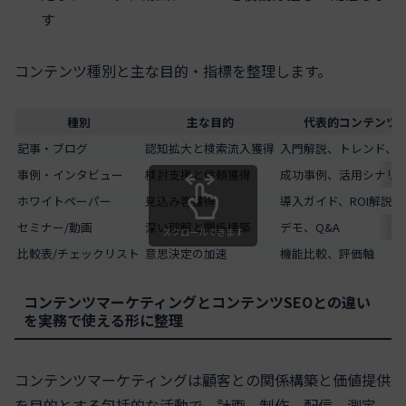
す
コンテンツ種別と主な目的・指標を整理します。
種別
主な目的
代表的コンテンツ
記事・ブログ
認知拡大と検索流入獲得
入門解説、トレンド、
事例・インタビュー
検討支援と信頼獲得
成功事例、活用シナリ
ホワイトペーパー
見込み客獲得
導入ガイド、ROI解説
セミナー/動画
深い理解と関係構築
デモ、Q&A
スクロールできます
比較表/チェックリスト
意思決定の加速
機能比較、評価軸
コンテンツマーケティングとコンテンツSEOとの違い
を実務で使える形に整理
コンテンツマーケティングは顧客との関係構築と価値提供
を目的とする包括的な活動で、計画、制作、配信、測定、