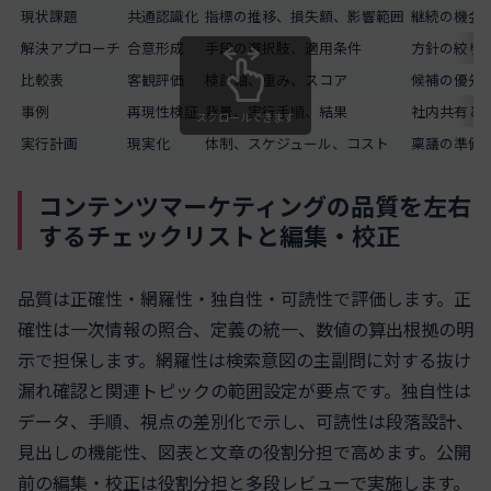
現状課題
共通認識化
指標の推移、損失額、影響範囲
継続の機会
解決アプローチ
合意形成
手段の選択肢、適用条件
方針の絞り
比較表
客観評価
検討軸、重み、スコア
候補の優先
事例
再現性検証
背景、実行手順、結果
社内共有と
スクロールできます
実行計画
現実化
体制、スケジュール、コスト
稟議の準備
コンテンツマーケティングの品質を左右
するチェックリストと編集・校正
品質は正確性・網羅性・独自性・可読性で評価します。正
確性は一次情報の照合、定義の統一、数値の算出根拠の明
示で担保します。網羅性は検索意図の主副問に対する抜け
漏れ確認と関連トピックの範囲設定が要点です。独自性は
データ、手順、視点の差別化で示し、可読性は段落設計、
見出しの機能性、図表と文章の役割分担で高めます。公開
前の編集・校正は役割分担と多段レビューで実施します。