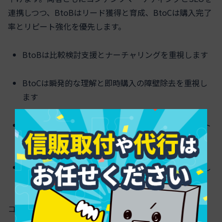
連携しつつ、BtoBはリード獲得と育成、BtoCは購入完了
率とリピート強化を優先します。
BtoBは比較検討支援とナーチャリングを重視します
BtoCは瞬発的な理解と即時購入の障壁除去を重視し
ます
配分はBtoBでミドル〜ボトム、BtoCでトップ〜ボト
ムを均等にします
事例はBtoBで詳細、BtoCでわかりやすく短く提示し
ます
コンテンツマーケティングのKPI設計