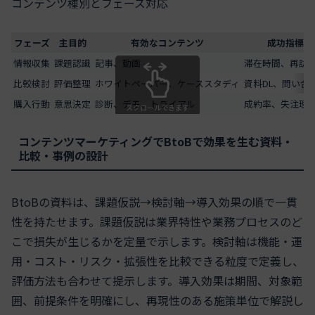
コンテンツ種別とフェーズ対応
フェーズ
主目的
有効なコンテンツ
成功指標の
情報収集
課題認識
記事、動画
滞在時間、再訪
比較検討
評価整理
ホワイトペーパー、ケーススタディ
資料DL、問い合
購入行動
意思決定
診断、デモ、トライアル
成約率、失注理
スクロールできます
コンテンツマーケティングでBtoBで効果を生む資料・
比較・事例の設計
BtoBの資料は、課題仮説→検討軸→導入効果の順で一貫
性を持たせます。課題仮説は業界特性や業務プロセスのど
こで損失が生じるかを定量で示します。検討軸は機能・運
用・コスト・リスク・拡張性を比較できる粒度で定義し、
評価方法も合わせて提示します。導入効果は期間、対象範
囲、前提条件を明確にし、再現性のある施策単位で解説し