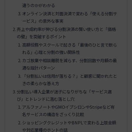
違うのかがわかる
オンライン決済と対面決済で変わる「使える分割サ
ービス」の意外な事実
売上や成約率が伸びる分割決済の賢い使い方と「価格
の壁」を突破するポイント
高額役務やスクールで起きる「最後のひと言で断ら
れる」心理と分割の強い関係性
カゴ放棄や相談離脱を減らす、分割回数や月額の最
適な設計パターン
「分割払いは信用が落ちる？」と顧客に聞かれたと
きの柔らかな答え方
分割払い導入企業が迷子になりがちな「サービス選
び」とトレンドに潜む落とし穴
アルファノートやGMOイプシロンやStripeなど有
名サービスの構造をざっくり比較
ショッピングクレジットやBNPLで変わる上限金額
や対応業種のホントの話