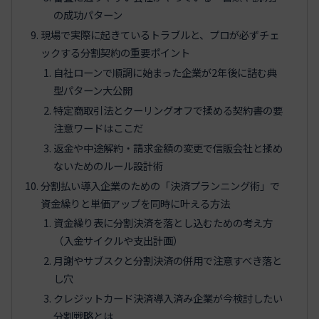
の成功パターン
現場で実際に起きているトラブルと、プロが必ずチェ
ックする分割契約の重要ポイント
自社ローンで順調に始まった企業が2年後に詰む典
型パターン大公開
特定商取引法とクーリングオフで揉める契約書の要
注意ワードはここだ
返金や中途解約・請求金額の変更で信販会社と揉め
ないためのルール設計術
分割払い導入企業のための「決済プランニング術」で
資金繰りと単価アップを同時に叶える方法
資金繰り表に分割決済を落とし込むための考え方
（入金サイクルや支出計画）
月謝やサブスクと分割決済の併用で注意すべき落と
し穴
クレジットカード決済導入済み企業が今検討したい
分割戦略とは