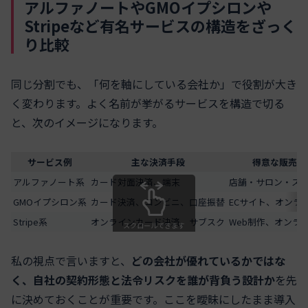
アルファノートやGMOイプシロンや
Stripeなど有名サービスの構造をざっく
り比較
同じ分割でも、「何を軸にしている会社か」で役割が大き
く変わります。よく名前が挙がるサービスを構造で切る
と、次のイメージになります。
サービス例
主な決済手段
得意な販売チ
アルファノート系
カード対面決済、端末
店舗・サロン・ス
GMOイプシロン系
カード決済、コンビニ、口座振替
ECサイト、オンラ
Stripe系
オンラインカード決済、サブスク
Web制作、オンラ
スクロールできます
私の視点で言いますと、
どの会社が優れているかではな
く、自社の契約形態と法令リスクを誰が背負う設計か
を先
に決めておくことが重要です。ここを曖昧にしたまま導入