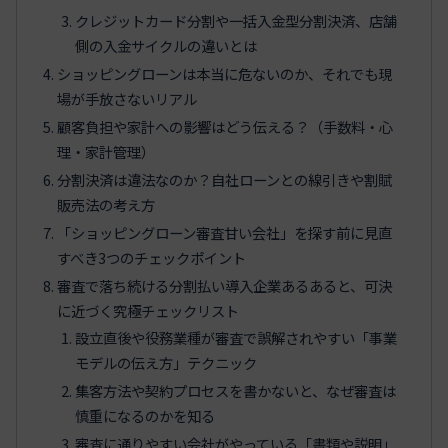
クレジットカード分割や一括入金型分割決済、店舗
側の入金サイクルの違いとは
ショッピングローンは本当に危ないのか、それでも現
場が手放さないリアル
顧客負担や家計への影響はどう伝える？（手数料・心
理・家計管理）
分割決済は違法なのか？自社ローンとの線引きや割賦
販売法の考え方
「ショッピングローン審査甘い会社」を探す前に見直
すべき3つのチェックポイント
審査で落ち続ける分割払い導入企業あるあると、可決
に近づく究極チェックリスト
設立直後や役務業種が審査で誤解されやすい「事業
モデルの伝え方」テクニック
集客方法や契約プロセスを書かないと、なぜ審査は
慎重になるのかを知る
審査に通りやすい会社がやっている「書類や説明」