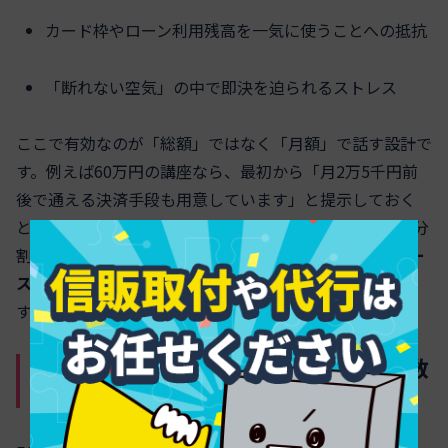
カード枠やローン利用残高を一気に使うことへの抵抗
「断れない空気」の中で即決を迫られるストレス
ここで有効なのが「総額」ではなく「月額」で話す設計で
す。例えば60万円の講座なら、最初から「月2万5千円前
後で通える決済手段も用意しています」と提示しておく
と、顧客は価格をライフスタイルの中で捉え直せます。分
割を後出しにするのではなく、
提案の入り口から“月ベー
スの選択肢”として置く
ことが成約率向上のポイントで
す。
カゴ放棄や相談離脱を減らす、分割回数
や月額の最適な設計パターン