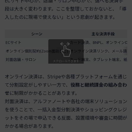
ECサイト中心か、店舗・サロン中心かで、選べる決済手
段は大きく変わります。ここを整理しておかないと、「導
入したのに現場で使えない」という悲劇が起きます。
シーン
主な決済手段
ECサイト
カード決済、BNPL、オンラインロ
オンライン個別契約(Zoom面談など)
オンライン決済リンク、メール請求
対面店舗・サロン
カード端末、タブレット端末、紙申
スクロールできます
オンライン決済は、Stripeや各種プラットフォームを通じ
て分割設定がしやすい一方で、
役務と継続課金の組み合わ
せ
に制限がかかることがあります。
対面決済は、アルファノートや各社の端末ソリューション
を使うことで、一括入金型分割決済やショッピングクレジ
ットをその場で申込できる反面、設置環境や審査に時間が
かかる場合があります。