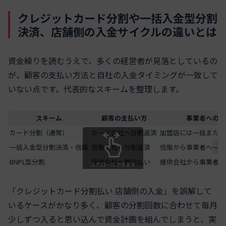
クレジットカード分割や一括入金型分割
決済、店舗側の入金サイクルの違いとは
資金繰りを読むうえで、多くの経営者が見落としているの
が、顧客の支払い方法と自社の入金タイミングが一致して
いない点です。代表的なスキームを整理します。
スキーム
顧客の支払い方
事業者への入
カード分割（通常）
カード会社へ分割返済
加盟店には一括または
一括入金型分割決済・信販
信販会社へ分割返済
信販から事業者へ一括
BNPL型分割
提供会社へ数回払い
提供会社から事業者に
スクロールできます
「クレジットカード分割払い 店舗側の入金」を誤解して
いるケースがかなり多く、顧客の分割回数に合わせて毎月
少しずつ入ると思い込んで資金計画を組んでしまうと、実