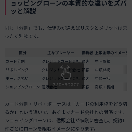
ョッピングローンの本質的な違いをズバ
ッと解説
同じ「分割」でも、仕組みが違えばリスクとメリットはま
ったく別物です。
区分
主なプレーヤー
債務者
上限金額のイメージ
カード分割
クレジットカード会社
顧客
中〜高額
リボルビング
クレジットカード会社
顧客
中額継続
ボーナス払い
クレジットカード会社
顧客
中額一括
スクロールできます
ショッピングローン
信販会社
顧客
高額・長期
カード分割・リボ・ボーナスは「カードの利用枠をどう切
るか」という違いで、あくまでカード会社との関係です。
ショッピングローンは、信販会社が個別に審査し、契約1
件ごとにローンを組むイメージになります。