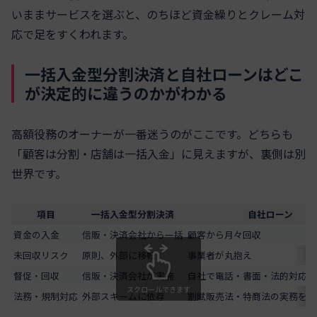
いままサービスを選ぶと、のちほど資金繰りとクレーム対
応で足をすくわれます。
一括入金型分割決済と自社ローンはどこ
が決定的に違うのかがわかる
高額役務のオーナーが一番迷うのがここです。どちらも
「顧客は分割・店舗は一括入金」に見えますが、裏側は別
世界です。
項目
一括入金型分割決済
自社ローン
資金の入金
信販・決済会社から一括
顧客から月々回収
未回収リスク
原則、外部に移転
事業者が丸抱え
督促・回収
信販・決済会社が実施
自社で電話・書面・法的対応
スクロールできます
法務・規制対応
外部スキームに依存
割賦販売法・特商法の実務を自