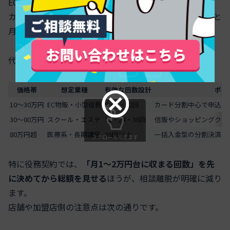
ECサイトでも対面契約でも、「分割できます」だけでは
カゴ放棄は減りません。売上向上を狙うなら、分割回数と
月額をあらかじめデザインしておく必要があります。
代表的なパターンを整理すると次の通りです。
価格帯
想定業種
有効な回数設計
ポイ
10〜30万円
EC物販・小型役務
3・6・12回
カード分割中心で申込を
30〜80万円
スクール・エステ
12・24・36回
信販やショッピングクレ
80万円超
医療系・長期講座
36回以上
一括入金型の分割決済も
スクロールできます
特に役務契約では、
「月1〜2万円台に収まる回数」を先
に決めてから総額を見せる
ほうが、相談離脱が明確に減り
ます。
店舗や加盟店側の注意点は次の通りです。