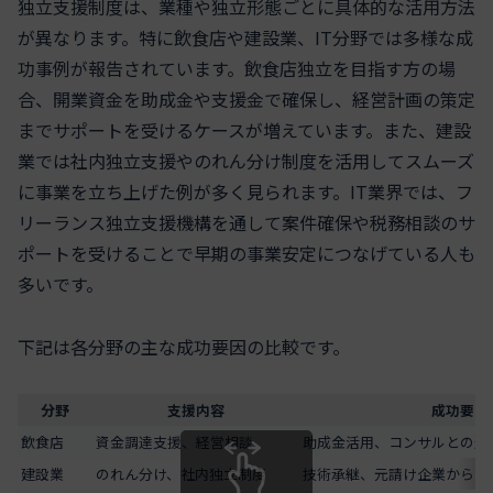
独立支援制度は、業種や独立形態ごとに具体的な活用方法
が異なります。特に飲食店や建設業、IT分野では多様な成
功事例が報告されています。飲食店独立を目指す方の場
合、開業資金を助成金や支援金で確保し、経営計画の策定
までサポートを受けるケースが増えています。また、建設
業では社内独立支援やのれん分け制度を活用してスムーズ
に事業を立ち上げた例が多く見られます。IT業界では、フ
リーランス独立支援機構を通して案件確保や税務相談のサ
ポートを受けることで早期の事業安定につなげている人も
多いです。
下記は各分野の主な成功要因の比較です。
分野
支援内容
成功要因
飲食店
資金調達支援、経営相談
助成金活用、コンサルとの連
建設業
のれん分け、社内独立制度
技術承継、元請け企業からの