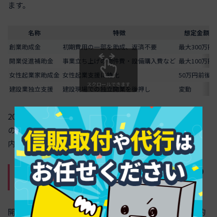
ます。
名称
特徴
想定金額
創業助成金
初期費用の一部を助成、返済不要
最大300万円
開業促進補助金
事業立ち上げの物件費・設備購入費など
最大100万円
女性起業家助成金
女性起業支援に特化
50万円前後
スクロールできます
建設業独立支援
建設現場での独立開業を後押し
変動
2025年は予算増額や公募数が増えており、新規開業者へ
の追い風となっています。申請時は事業計画書が必須で、
内容の精度が採択率を左右します。
融資制度と自己資金0円での開業支援の
実態
開業資金が自己資金0円の場合でも、独立支援融資や公的