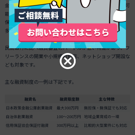
金融機関の制度を活用することでスムーズに資金調達が可
能です。特に「日本政策金融公庫」の創業融資は、無担
保・無保証人で最大300万円程度まで融資が可能なため、
多くの独立志望者が利用しています。
民間銀行に比べ融資審査のハードルが低い特徴があり、フ
リーランスの開業や小規模飲食店、ネットショップ開設な
ども対象です。
主な融資制度の一例は下記です。
融資名
融資限度額
主な特徴
日本政策金融公庫創業融資
最大300万円
無担保・無保証でも対応
自治体創業融資
100～200万円
地域企業育成の一環
信用保証協会保証付融資
300万円以上
比較的大型案件にも対応