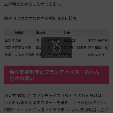
立準備を進めることができます。
国や自治体の主な独立支援制度の比較表
制度名
実施元
対象
創業助成金
国
新規開業・起業全般
事業資金の補助
特定創業支援事業
自治体
地域の起業希望者・創業者
無料相談、セミ
企業による支援制度
企業
社内独立希望者
のれん分け・FC
スクロールできます
独立支援制度とフランチャイズ・のれん
分けの違い
独立支援制度とフランチャイズ（FC）やのれん分けは、
いずれも新たな事業スタートを後押しする仕組みですが、
内容とメリットには違いがあります。独立支援制度は主に