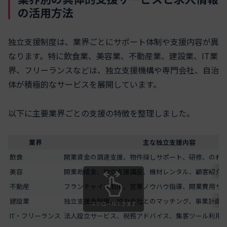
の活用方法
独立支援制度は、業界ごとにサポート体制や支援内容が異
なります。特に飲食業、美容業、不動産業、建設業、IT業
界、フリーランスなどは、独立支援機構や専門会社、自治
体が積極的なサービスを展開しています。
以下に主要業界ごとの支援の特徴を整理しました。
業界
主な独立支援内容
飲食
開業資金の調達支援、物件探しサポート、研修、のれ
美容
開業助成金、独立支援講座、機材レンタル、顧客紹介
不動産
フランチャイズ制度、営業ノウハウ指導、開業費用サ
建設業
独立支援金制度、協力会社とのマッチング、事業計画
スクロールできます
IT・フリーランス
法人設立サービス、税務アドバイス、集客ツール利用