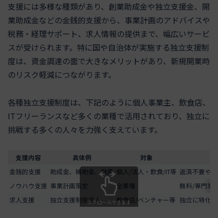
支援には多様な種類があり、創業助成金や独立支援金、開
業助成金などの金銭的支援から、事業計画のアドバイスや
税務・経理サポート、求人情報の提供まで、幅広いサービ
スが受けられます。特に国や自治体が実施する独立支援制
度は、資金調達の面で大きなメリットがあり、新規開業時
のリスク軽減につながります。
各種独立支援制度は、下記のように個人事業主、飲食店、
ITフリーランスなど多くの業種で活用されており、独立に
挑戦する多くの人々を力強く支えています。
支援内容
具体例
対象
金銭的支援
助成金、補助金、融資
個人/法人・飲食/IT等
返済不要や低
ノウハウ支援
事業計画策定
全業種
無料/専門家
求人支援
独立支援制度求人
飲食店/ベンチャー等
独立に特化し
スクロールできます