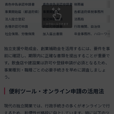
青色申告承認申請書
青色申告承認申請書
税務署
事業開始届（都道府県）
事業開始届
各都道府県税事務所
法人設立登記
登記申請書類
法務局
スクロールできます
各種許認可申請
許認可申請書
行政機関、自治体
社会保険、労働保険
加入届出書類
年金事務所、ハローワーク
独立支援や助成金、創業補助金を活用するには、要件を事
前に確認し、期限内に正確な書類を提出することが重要で
す。飲食店や建設業は許可や登録申請が必須となるため、
事業種別・職種ごとの必要手続きを早めに調査しましょ
う。
便利ツール・オンライン申請の活用法
現代の独立開業では、行政手続きの多くがオンラインで行
えるため、利便性が格段に向上しています。特に以下のツ