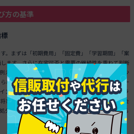
び方の基準
指標
です。まずは「初期費用」「固定費」「学習期間」「案
価します。さらに在宅可否と需要の継続性を重ねて判断
例えばWebやオンラインを軸にした職種は、設備が少
えられます。対して現場系は道具や移動費が発生する一
ポイントは、収入の立ち上がりスピードと固定費のバラ
、将来独立できる仕事へ段階的に拡張していくと、資金
可処分時間を明確にし、生活との整合性で最終決定する