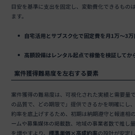
目安を基準に支出を固定し、変動費化できるもの
ます。
自宅活用とサブスク化で固定費を月1万〜3万
高額設備はレンタル起点で稼働を検証してか
案件獲得難易度を左右する要素
案件獲得の難易度は、可視化された実績と需要量
の品質で、どの期限で」提供できるかを明確にし
約率を底上げするため、初期は納期遵守と報連相
ームや募集媒体の掲載数、地域の事業者数で推し
を増やすより、
標準単価×高成約率
の設計が安定