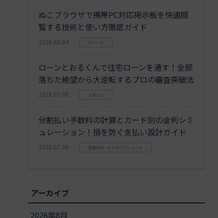
ぬこブラウザで携帯PC対応掲示板を快適閲
覧する技術と使い方徹底ガイド
2026.08.04
AIツール
ローンとおるくんで住宅ローンを通す！全部
落ちた絶望から大逆転するプロの審査突破法
2026.07.08
メディア
分割払い手数料の計算とカード別の金利シミ
ュレーション！損を防ぐ支払い設計ガイド
2026.07.08
信販代行・ビジネスクレジット
アーカイブ
2026年8月