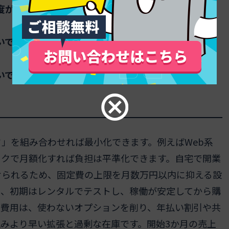
度が高いです
いです
いです
」を組み合わせれば最小化できます。例えばWeb系
スクで月額化すれば負担は平準化できます。自宅で開業
けられるため、固定費の上限を月数万円以内に抑える設
は、初期はレンタルでテストし、稼働が安定してから購
ス費用は、使わないオプションを削り、年払い割引や共
みより早い拡張と過剰な在庫です。開始3か月の売上