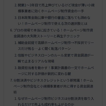
開業1〜3年目で売上伸びているけど現金が薄い小規
模事業者に効くホームページ制作資金の一手
日本政策金融公庫や銀行の審査に落ちても諦めな
い！ホームページ制作で使える次の選択肢とは
プロの現場で本当に起きている！ホームページ制作資
金調達の大失敗ストーリーと再生テクニック
補助金前提で高額ホームページ制作→不採択でリー
スだけ残る…よく聞く転落パターン
信販やビジネスローンのルール変更で資金調達が一
瞬で止まるリアルな現場
融資担当者を動かす！事業計画書の一文でホームペ
ージに対する評価が劇的に変わる鍵
分割決済やビジネスクレジットという新常識！ホーム
ページ制作会社と小規模事業者が共に得する資金調達
術
なぜホームページ制作ビジネスは分割決済を取り入
れるだけで売上も成約率も上がるのか