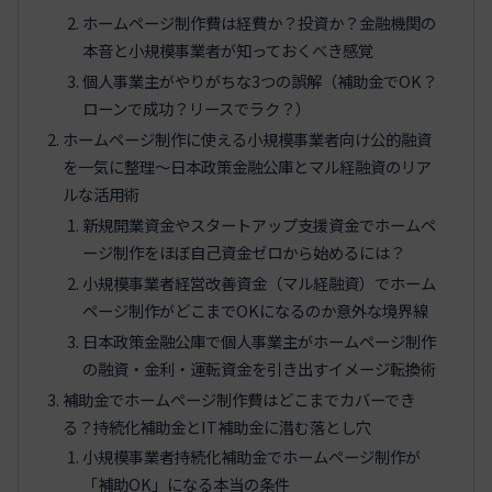
ホームページ制作費は経費か？投資か？金融機関の
本音と小規模事業者が知っておくべき感覚
個人事業主がやりがちな3つの誤解（補助金でOK？
ローンで成功？リースでラク？）
ホームページ制作に使える小規模事業者向け公的融資
を一気に整理〜日本政策金融公庫とマル経融資のリア
ルな活用術
新規開業資金やスタートアップ支援資金でホームペ
ージ制作をほぼ自己資金ゼロから始めるには？
小規模事業者経営改善資金（マル経融資）でホーム
ページ制作がどこまでOKになるのか意外な境界線
日本政策金融公庫で個人事業主がホームページ制作
の融資・金利・運転資金を引き出すイメージ転換術
補助金でホームページ制作費はどこまでカバーでき
る？持続化補助金とIT補助金に潜む落とし穴
小規模事業者持続化補助金でホームページ制作が
「補助OK」になる本当の条件