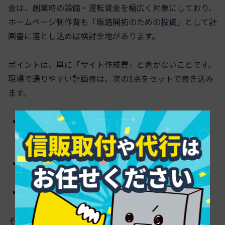
金は、創業時の設備・運転資金を幅広く対象にしており、
ホームページ制作費も「販路開拓のための投資」として計
画書に落とし込めば検討余地があります。
ポイントは、単に「サイト作成費」と書かないことです。
現場で通りやすい計画書は、次の3点をセットで書き込み
ます。
どんな検索キーワードから集客するか（例：地域名
＋業種）
月次の問い合わせ目標件数
売上・利益への寄与額（ざっくりでも数字で）
そのうえで、開業資金全体の中に
ホームページ費用を