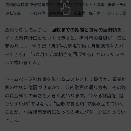
設備的な投資
新規開業資金・設備資金
初回のサイト構築・撮影・予約シ
運転資金
一般貸付・運転資金
広告費・保守費・コンテンツ追加
スクロールできます
金利そのものよりも、
回収までの期間と毎月の返済額
をサ
イトの集客計画とセットで示すと、担当者の目線が一気に
変わります。例えば「月3件の新規契約で月額返済をカバ
ーできる」「6カ月で元本相当を回収する」といったレベ
ルで構いません。
ホームページ制作費を単なるコストとして扱うか、事業計
画の中核に位置づけるかで、公的融資の通り方も、その後
の資金繰りの楽さも大きく変わります。今ある制度を“借
りやすい順”ではなく、“回収できる順”で組み立てていく
ことが、小規模事業者にとっての勝ちパターンになってい
きます。