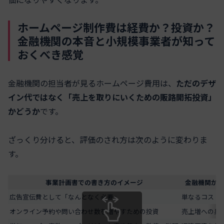
ホームページ制作費は経費か？投資か？
金融機関の本音と小規模事業者が知って
おくべき感覚
金融機関の担当者が見るホームページ費用は、
ただのデザ
イン代ではなく「売上を取りにいくための販路開拓投資」
かどうか
です。
ざっくり分けると、評価のされ方は次のように変わりま
す。
事業計画書での書き方のイメージ
金融機関から
広告宣伝費として「なんとなく必要」
単なるコスト
オンライン予約や問い合わせ数を増やすための投資
売上増への具