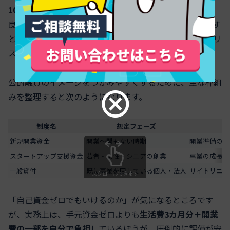
10〜20％程度に抑える
と、融資担当者から「バランスの
良い投資」と見られやすくなります。私の視点で言います
と、サイトだけに資金を偏らせた計画書は、それだけでリ
スク高と評価されがちです。
公的融資のイメージをつかみやすくするために、主な枠組
みを整理すると次のようになります。
制度名
想定フェーズ
新規開業資金
開業〜間もない時期
開業準備の販
スタートアップ支援資金
若者・女性・シニアの創業
事業の成長ス
一般貸付
既に事業を回している個人・法人
サイトリニュ
スクロールできます
「自己資金ゼロでもいけるのか」が気になるところです
が、実務上は、手元資金ゼロよりも
生活費3カ月分＋開業
費の一部を自分で負担
しているほうが、圧倒的に評価が安