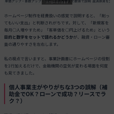
単価アップ・客数アップ・リピート率改善まで数値で説明
返済原資を生
スクロールできます
ホームページ制作を経費扱いの感覚で説明すると、「削っ
てもいい支出」と判断されがちです。対して、「新規客を
毎月○人増やすため」「客単価を○円上げるため」という
目的と数字をセットで語れるかどうか
が、融資・ローン審
査の通りやすさを左右します。
私の視点で言いますと、事業計画書にホームページの役割
を1行加えるだけで、金融機関の空気が変わる場面を何度
も見てきました。
個人事業主がやりがちな3つの誤解（補
助金でOK？ローンで成功？リースでラ
ク？）