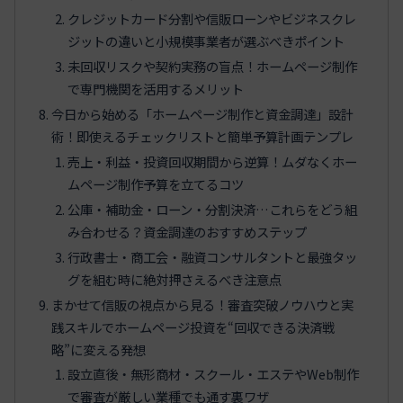
クレジットカード分割や信販ローンやビジネスクレ
ジットの違いと小規模事業者が選ぶべきポイント
未回収リスクや契約実務の盲点！ホームページ制作
で専門機関を活用するメリット
今日から始める「ホームページ制作と資金調達」設計
術！即使えるチェックリストと簡単予算計画テンプレ
売上・利益・投資回収期間から逆算！ムダなくホー
ムページ制作予算を立てるコツ
公庫・補助金・ローン・分割決済…これらをどう組
み合わせる？資金調達のおすすめステップ
行政書士・商工会・融資コンサルタントと最強タッ
グを組む時に絶対押さえるべき注意点
まかせて信販の視点から見る！審査突破ノウハウと実
践スキルでホームページ投資を“回収できる決済戦
略”に変える発想
設立直後・無形商材・スクール・エステやWeb制作
で審査が厳しい業種でも通す裏ワザ