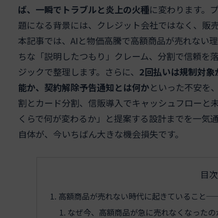
ば、一瞬でトラブルと炎上の火種
に変わります。プ
題になる背景には、クレジット会社ではなく、販
本記事では、AIと物価高騰で高額商品が売れない
ちな「説明したつもり」クレーム、分割で信頼を
ジックで整理します。さらに、
2回払いは規制対象
能か、契約解除予告通知とは何か
といった不安を
割とカード分割、信販導入でキャッシュフローと
くらで何が変わるか」と提案する設計までを一気
自体が、今いちばん大きな機会損失です。
目次
高額商品が売れない時代に起きていること──
なぜ今、高額商品が急に売れなくなったの