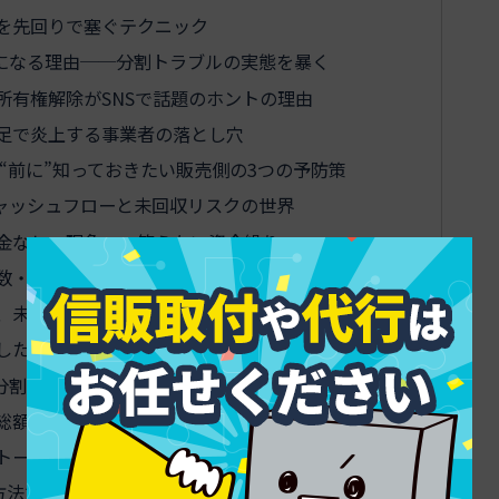
”を先回りで塞ぐテクニック
になる理由──分割トラブルの実態を暴く
所有権解除がSNSで話題のホントの理由
足で炎上する事業者の落とし穴
“前に”知っておきたい販売側の3つの予防策
ャッシュフローと未回収リスクの世界
金なし」現象──笑えない資金繰り
数・審査、見えない天井とは
、未回収リスクフリー回収の仕組み
したい本当に大切な指標
分割を武器に変える必殺の提案設計
─総額より「月々で何が変わる？」から始めよう
トークのOK例と一撃アウト例
方法ではない魔法の仕掛けとは？