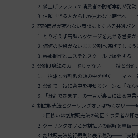
値上げラッシュで消費者の防衛本能が発動
信頼できる人からしか買わない時代へ──
高額商品が売れない商談によくある共通パター
とりあえず高額パッケージを見せる営業が
価値の階段がないまま分割へ逃げてしまう
Web制作とエステとスクールで爆発する
分割は魔法のカードじゃない──一括と分割
一括派と分割派の頭の中を覗く──マネー
分割で一気に背中を押せるシーンと「なん
「分割できます」の一言が裏目に出る営業
割賦販売法とクーリングオフは怖くない──攻
2回払いは割賦販売法の範囲？事業者が押
クーリングオフと分割払いの誤解を撃破─
割賦販売法施行規則と表示義務──「支払