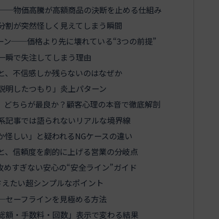
──物価高騰が高額商品の決断を止める仕組み
分割が突然怪しく見えてしまう瞬間
ン──価格より先に壊れている“3つの前提”
一瞬で失注してしまう理由
と、不信感しか残らないのはなぜか
「説明したつもり」炎上パターン
、どちらが最良か？顧客心理の本音で徹底解剖
系記事では語られないリアルな境界線
か怪しい」と疑われるNGケースの違い
と、信頼度を劇的に上げる営業の分岐点
めすぎない安心の“安全ライン”ガイド
さえたい超シンプルなポイント
─セーフラインを見極める方法
総額・手数料・回数」表示で変わる結果