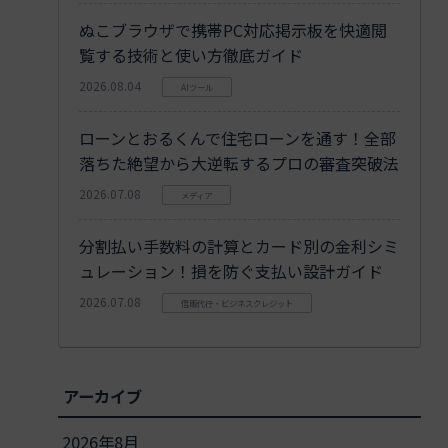
ぬこブラウザで携帯PC対応掲示板を快適閲
覧する技術と使い方徹底ガイド
2026.08.04
AIツール
ローンとおるくんで住宅ローンを通す！全部
落ちた絶望から大逆転するプロの審査突破法
2026.07.08
メディア
分割払い手数料の計算とカード別の金利シミ
ュレーション！損を防ぐ支払い設計ガイド
2026.07.08
信販代行・ビジネスクレジット
アーカイブ
2026年8月