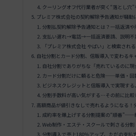
クーリングオフ代行業者が突く“落とし穴
プレミア株式会社の契約解除予告通知が騒動
分割払契約解除予告通知とは？一括返済や
支払い遅れ→電話→一括返済要請、説明不
「プレミア株式会社 やばい」と検索される
自社分割とカード分割、信販導入で変わるキ
自社分割でありがちな「売れているのに現
カード分割だけに頼ると危険──単価・回
ビジネスクレジットと信販導入で実現する
分割手数料が高い気がする…その前に比較
高額商品が値引きなしで売れるようになる！
成約率を爆上げする分割提案の“順番”─
Web制作・エステ・スクールで刺さる分割
分割導入で売上180％アップ、ただの支払