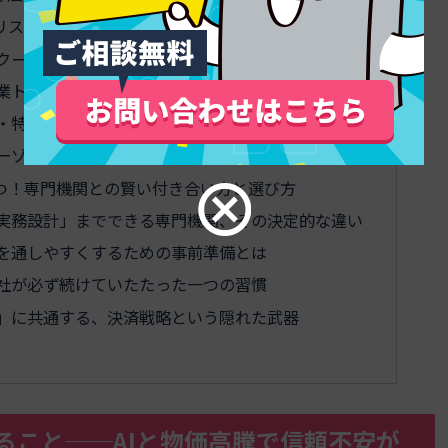
リスト──リアルなトラブルから学ぶ“地雷マップ”
クーリングオフ＆返金トラブルの実態
業トークに要注意！
料・特典、誤認しやすいポイントはここ
ーゾーンを攻めないための商品設計視点
つ！専門機関との賢い付き合い方と選び方
実務設計」までできる専門機関、その決定的な違い
を通しやすくするための事前準備とは
社が必ず続けていたたった一つの習慣
」に共通する、決済戦略という隠れた武器
ること──AIと物価高騰で信頼不安が