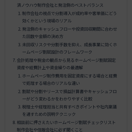
済ノウハウ制作会社と発注側のベストバランス
制作会社の視点で分割導入が成約率や客単価にどう
効くかという現場のリアル
発注側のキャッシュフローや投資回収期間に合わせ
た回数や金額の決め方
未回収リスクや分割手数を抑え、成長事業に効くホ
ームページ割賦設計のフレームワーク
会計処理や税金の観点から見るホームページ割賦固定
資産や経費計上や資金繰りの最適解
ホームページ制作費用を固定資産にする場合と経費
で処理する場合のリアルな違い
割賦や分割やリースで損益計算書やキャッシュフロ
ーがどう変わるかをわかりやすく比較
税理士や経理担当と共有すべきポイントや社内稟議
を通すための説明テクニック
相談前に押さえたいホームページ割賦チェックリスト
制作会社や信販会社に必ず聞くこと