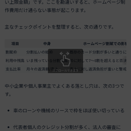
い上限金額」です。ここを勘違いすると、ホームページ制
作費用だけ通らない事態が起こります。
主なチェックポイントを整理すると、次の通りです。
項目
中身
ホームページ割賦での影響
割賦枠
分割払いの総枠
既存のカード分割が多いと通りにく
利用中残高
いま残っている分割残高
枠に対して7～8割を超えると否決
支払比率
月々の返済額/売上
売上に対し返済負担が重いと警戒さ
スクロールできます
中小企業や個人事業主でよくある落とし穴は、次の3つで
す。
車のローンや機械のリースで枠をほぼ使い切っている
代表者個人のクレジット分割が多く、法人の審査に