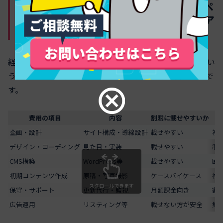
制作費用の内訳や「どこまでをホームペ
ージ割賦に載せるか」の線引きをクリア
にする
経営者が迷うのは「どこまでを分割に含めてよいか」とい
う線引きです。現場で使っている分解の仕方は次の通りで
す。
費用の項目
内容
割賦に載せやすいか
企画・設計
サイト構成・導線設計
載せやすい
初
デザイン・コーディング
見た目・実装
載せやすい
制
CMS構築
WordPress等
載せやすい
固
初期コンテンツ作成
原稿・写真撮影
ケースバイケース
社
スクロールできます
保守・サポート
更新代行・監視
月額課金向き
割
広告運用
リスティング等
載せない方が安全
集