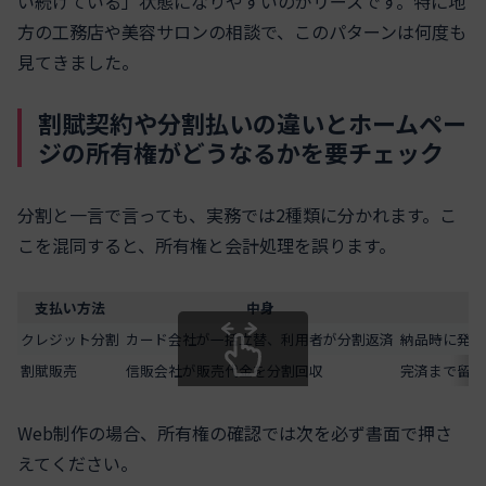
い続けている」状態になりやすいのがリースです。特に地
方の工務店や美容サロンの相談で、このパターンは何度も
見てきました。
割賦契約や分割払いの違いとホームペー
ジの所有権がどうなるかを要チェック
分割と一言で言っても、実務では2種類に分かれます。こ
こを混同すると、所有権と会計処理を誤ります。
支払い方法
中身
クレジット分割
カード会社が一括立替、利用者が分割返済
納品時に発注
割賦販売
信販会社が販売代金を分割回収
完済まで留保
スクロールできます
Web制作の場合、所有権の確認では次を必ず書面で押さ
えてください。