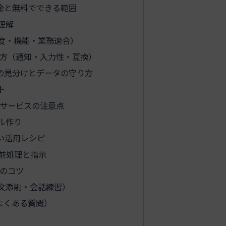
金と無料でできる範囲
理解
度・機能・業務適合）
方（通知・入力性・互換）
の見分けとデータの守り方
ト
サービスの注意点
ル作り
い活用レシピ
る前処理と指示
のコツ
文添削・会話練習）
よくある質問）