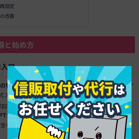
再設定
の改善
準備と始め方
な入口
の特定
と
偽サイト回避
です。検索経由では広告や偽ア
式ストアの開発元名を確認します。チャットgpt無料
t公式サイト表記やOpenAIロゴの有無、chatgpt
PT公式アプリ日本語
や
ChatGPTアプリ
を名乗る非公
安全な入口を一度ブックマークし、
OpenAIログイン
の