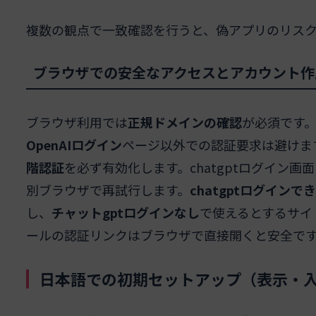
複数の観点で一致確認を行うと、偽アプリのリス
ブラウザでの安全なアクセスとアカウント作
ブラウザ利用では
正規ドメインの確認
が必須です
OpenAIログイン
ページ以外での認証要求は避けま
階認証
を必ず有効化します。chatgptログイン
別ブラウザで再試行します。
chatgptログインで
し、
チャットgptログインなし
で使えるとするサイト
ールの認証リンクはブラウザで直接開くと安全で
日本語での初期セットアップ（表示・