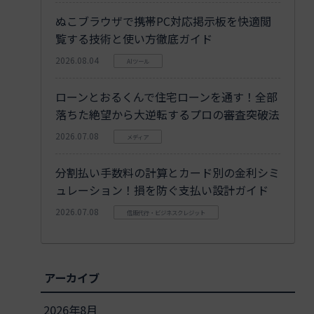
ぬこブラウザで携帯PC対応掲示板を快適閲
覧する技術と使い方徹底ガイド
2026.08.04
AIツール
ローンとおるくんで住宅ローンを通す！全部
落ちた絶望から大逆転するプロの審査突破法
2026.07.08
メディア
分割払い手数料の計算とカード別の金利シミ
ュレーション！損を防ぐ支払い設計ガイド
2026.07.08
信販代行・ビジネスクレジット
アーカイブ
2026年8月