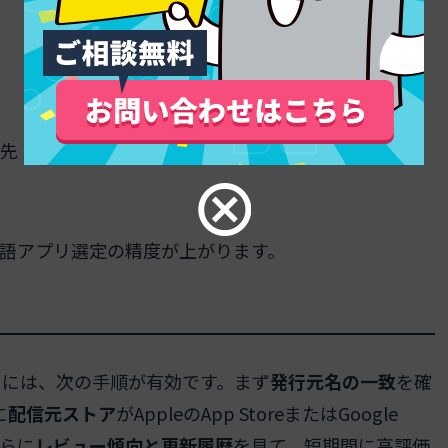
先
日本語アプリ選定の精度が上がります。
順
るには、次の手順が有効です。まず
発行元名の一致
を確
に
配信元ストア
がAppleのApp StoreまたはGoogle
さらに
レビュー傾向と更新履歴
を見て、短期間に高評価