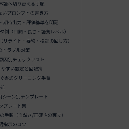
本語へ切り替える手順
ないプロンプトの書き方
・期待出力・評価基準を明記
タ例（口調・長さ・語彙レベル）
（リライト・要約・検証の回し方）
のトラブル対策
原因別チェックリスト
りやすい設定と回避策
ぐ書式クリーニング手順
対処
用シーン別テンプレート
ンプレート集
の手順（自然さ/正確さの両立）
語指示のコツ