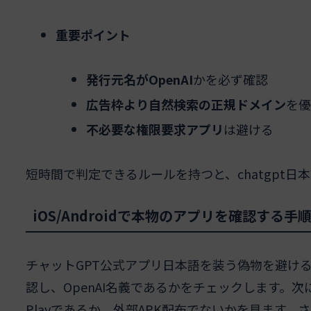
重要ポイント
発行元名がOpenAI
かを必ず確認
広告枠より自然検索の正規ドメイン
を優
不必要な権限要求アプリ
は避ける
短時間で判定できるルールを持つと、chatgpt
iOS/Androidで本物のアプリを確認する手
チャットGPT公式アプリ日本語を装う偽物を避け
認し、OpenAI名義であるかをチェックします。次
Playであるか、外部APK配布でないかを見ます。