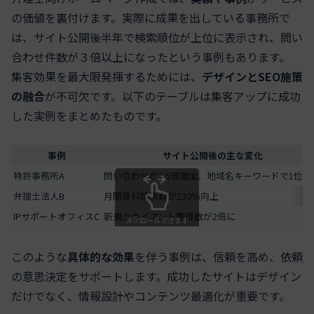
の価値を裏付けます。実際に成果を出している事務所で
は、サイト公開後半年で検索順位が上位に表示され、問い
合わせ件数が３倍以上になったという事例もあります。
集客効果を最大限発揮するためには、
デザインとSEO施策
の融合
が不可欠です。以下のテーブルは集客アップに成功
した実例をまとめたものです。
事例
サイト公開後の主な変化
特許事務所A
問い合わせが1.5倍増加、地域名キーワードで1位獲
弁理士法人B
月間資料請求数が230％向上
IPサポートオフィスC
新規クライアント獲得数が2倍に
スクロールできます
このような
具体的な効果
を伴う事例は、信頼を高め、依頼
の意思決定をサポートします。成功したサイトはデザイン
だけでなく、情報設計やコンテンツ最適化が重要です。