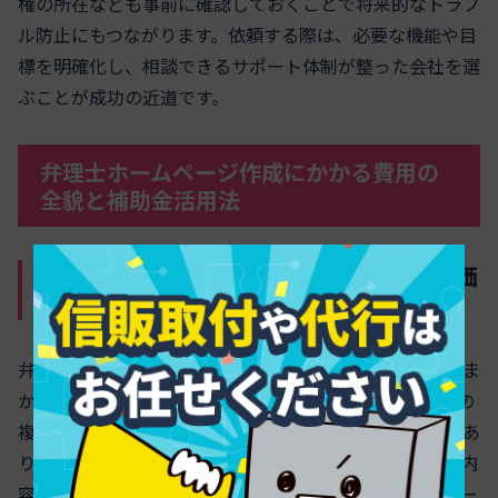
権の所在なども事前に確認しておくことで将来的なトラブ
ル防止にもつながります。依頼する際は、必要な機能や目
標を明確化し、相談できるサポート体制が整った会社を選
ぶことが成功の近道です。
弁理士ホームページ作成にかかる費用の
全貌と補助金活用法
弁理士ホームページ作成の平均費用と価
格帯別サービス内容
弁理士のためのホームページ作成にかかる費用は、おおま
かに【30万円〜100万円】が相場です。規模やデザインの
複雑さ、CMS導入、SEO対策の有無により価格に開きがあ
ります。特に専門性の求められる事務所サイトは、業務内
容の的確な表現と法的観点の配慮が重要です。以下のテー