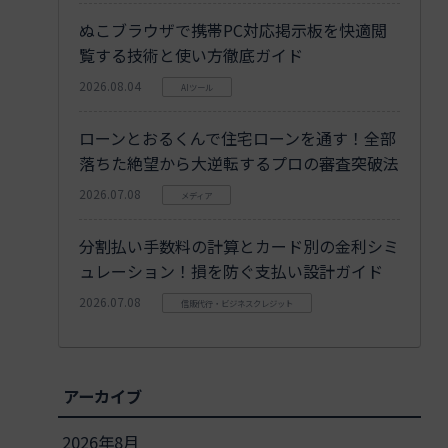
ぬこブラウザで携帯PC対応掲示板を快適閲
覧する技術と使い方徹底ガイド
2026.08.04
AIツール
ローンとおるくんで住宅ローンを通す！全部
落ちた絶望から大逆転するプロの審査突破法
2026.07.08
メディア
分割払い手数料の計算とカード別の金利シミ
ュレーション！損を防ぐ支払い設計ガイド
2026.07.08
信販代行・ビジネスクレジット
アーカイブ
2026年8月