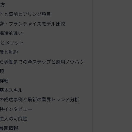
び方
トと事前ヒアリング項目
理店・フランチャイズモデル比較
構造的違い
系とメリット
徴と制約
から稼働までの全ステップと運用ノウハウ
類
詳細
基本スキル
際の成功事例と最新の業界トレンド分析
験インタビュー
拡大の可能性
最新情報