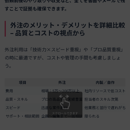
依頼前後のやり取りや収支など、全てを書面やメールで残
すことで証拠も確保できます。
外注のメリット・デメリットを詳細比較
– 品質とコストの視点から
外注利用は「技術力×スピード重視」や「プロ品質重視」
の時に最適ですが、コストや管理の手間も考慮しましょ
う。
項目
外注
内製／自作
費用
相場：5万～200万以上
社内リソースで低コスト
品質・スキル
プロの高品質・実績豊富
担当者のスキル次第
スピード
迅速な案件進行
他業務と並行で遅れがち
スクロールできます
サポート・相談範囲
企画～編集まで一括相談
限られる