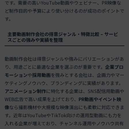
です。需要の高いYouTube動画やウェビナー、PR映像な
ど制作目的や予算により使い分けるのが成功のポイントで
す。
主要動画制作会社の得意ジャンル・特徴比較 – サービ
スごとの強みや実績を整理
動画制作会社は得意ジャンルや強みにバリエーションがあ
り、用途ごとに最適な企業を選ぶのが重要です。
企業プロ
モーション
や
採用動画
を強みとする会社は、企画力やマー
ケティングノウハウ、ブランディングに実績があります。
アニメーション制作
に特化する企業は、SNS配信用動画や
WEB広告で高い成果を上げており、
PR動画やイベント映
像
なら撮影機材や大規模な映像演出にも柔軟に対応できま
す。近年はYouTubeやTikTok向けの運用型動画にも力を
入れる企業が増えており、チャンネル運用やノウハウ共有