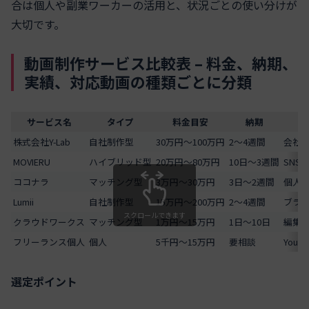
合は個人や副業ワーカーの活用と、状況ごとの使い分けが
大切です。
動画制作サービス比較表 – 料金、納期、
実績、対応動画の種類ごとに分類
サービス名
タイプ
料金目安
納期
株式会社Y-Lab
自社制作型
30万円～100万円
2～4週間
会社紹
MOVIERU
ハイブリッド型
20万円～80万円
10日～3週間
SNS
ココナラ
マッチング型
3万円～30万円
3日～2週間
個人/
Lumii
自社制作型
15万円～200万円
2～4週間
ブラ
スクロールできます
クラウドワークス
マッチング型
1万円～15万円
1日～10日
編集
フリーランス個人
個人
5千円～15万円
要相談
You
選定ポイント