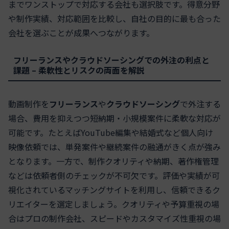
までワンストップで対応する会社も選択肢です。得意分野
や制作実績、対応範囲を比較し、自社の目的に最も合った
会社を選ぶことが成果へつながります。
フリーランスやクラウドソーシングでの外注の利点と
課題 – 柔軟性とリスクの両面を解説
動画制作を
フリーランス
や
クラウドソーシング
で外注する
場合、費用を抑えつつ短納期・小規模案件に柔軟な対応が
可能です。たとえばYouTube編集や結婚式など個人向け
映像依頼では、単発案件や継続案件の融通がきく点が強み
となります。一方で、制作クオリティや納期、著作権管理
などは依頼者側のチェックが不可欠です。評価や実績が可
視化されているマッチングサイトを利用し、信頼できるク
リエイターを選定しましょう。クオリティや予算重視の場
合はプロの制作会社、スピードやカスタマイズ性重視の場