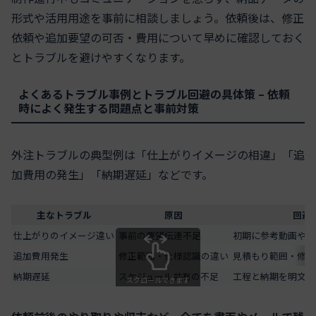
形式や活用用途を事前に相談しましょう。依頼後は、修正
依頼や追加要望の可否・費用について早めに確認しておく
とトラブルを避けやすくなります。
よくあるトラブル事例とトラブル回避の具体策 – 依頼
時によく発生する問題点と事前対策
外注トラブルの典型例は「仕上がりイメージの相違」「追
加費用の発生」「納期遅延」などです。
主なトラブル
原因
回避
仕上がりのイメージ違い
事前の要望伝達不足
初期に参考動画や細
追加費用発生
修正範囲・仕様認識の違い
見積もり範囲・修正
納期遅延
スケジュール共有の不足
工程と納期を明文化
スクロールできます