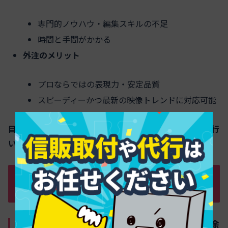
専門的ノウハウ・編集スキルの不足
時間と手間がかかる
外注のメリット
プロならではの表現力・安定品質
スピーディーかつ最新の映像トレンドに対応可能
目的や予算、内部リソースと相談しながら最適な選択を行
いましょう。
動画制作外注の費用・料金相場徹底解析
｜動画タイプ・発注先別の実例解説
動画制作外注費用の種類と相場感 – 用途