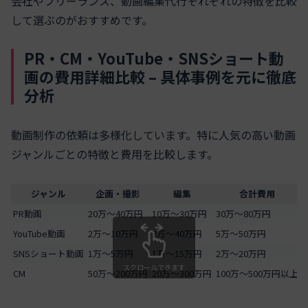
会社やフリーランス、動画編集代行それぞれの特徴を比較
して選ぶのがおすすめです。
PR・CM・YouTube・SNSショート動
画の費用詳細比較 – 具体事例を元に徹底
分析
動画制作の依頼は多様化しています。特に人気の高い動画
ジャンルごとの特徴と費用を比較します。
ジャンル
企画・撮影
編集
合計費用
PR動画
20万～40万円
10万～30万円
30万～80万円
YouTube動画
2万～10万円
3万～40万円
5万～50万円
SNSショート動画
1万～5万円
1万～15万円
2万～20万円
スクロールできます
CM
50万～200万円
20万～300万円
100万～500万円以上