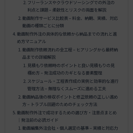
フリーランスやクラウドソーシングでの外注の
利点と課題 – 柔軟性とリスクの両面を解説
動画制作サービス比較表 – 料金、納期、実績、対応
動画の種類ごとに分類
動画制作外注の具体的な依頼から納品までの流れと進
め方マニュアル
動画制作依頼流れの全工程 – ヒアリングから最終納
品までの詳細解説
見積もり依頼時のポイントと良い見積もりの見
極め方 – 発注成功のカギとなる要素整理
スケジュール・工程表作成の実例と効率的な進行
管理方法 – 無理なくスムーズに進める工夫
動画納品後の検収ポイントと修正依頼の正しい進め
方 – トラブル回避のためのチェック方法
動画制作外注で成功するための選び方・注意点まとめ
｜発注前の必読ガイド
動画編集外注会社・個人選定の基準 – 実績と対応力