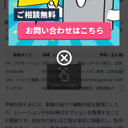
や尺別の違いを分かりやすく
動画制作の外注費用は、動画の目的や内容、発注先によっ
て大きく異なります。主なタイプ別に見た費用相場は以下
の通りです。
動画タイプ
相場（1本あたり）
特徴・主な用途
PR・プロモーション
30万～80万円
商品・サービス紹介、企業ブ
YouTube用
5万～50万円
チャンネル運営、広告収益化
SNS・ショート動画
2万～20万円
TikTokやInstagramなどSNS
スクロールできます
テレビCM
100万～500万円以上
全国放送、認知度拡大
予算を抑えるには、動画の長さや編集内容を簡潔にした
り、ナレーションやBGM等のオプションを整理すること
が重要です。自社内で絞れる工程は事前に明確化し、制作