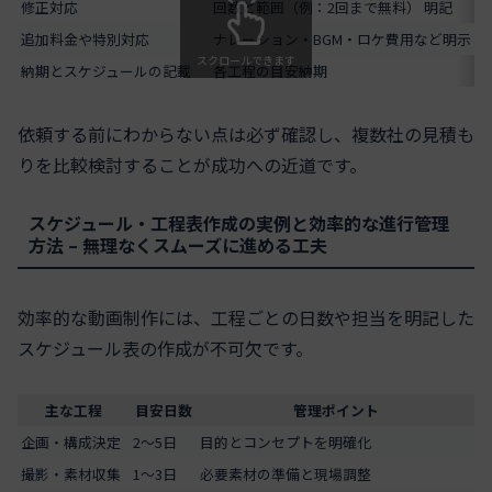
修正対応
回数と範囲（例：2回まで無料） 明記
追加料金や特別対応
ナレーション・BGM・ロケ費用など明示
スクロールできます
納期とスケジュールの記載
各工程の目安納期
依頼する前にわからない点は必ず確認し、複数社の見積も
りを比較検討することが成功への近道です。
スケジュール・工程表作成の実例と効率的な進行管理
方法 – 無理なくスムーズに進める工夫
効率的な動画制作には、工程ごとの日数や担当を明記した
スケジュール表の作成が不可欠です。
主な工程
目安日数
管理ポイント
企画・構成決定
2〜5日
目的とコンセプトを明確化
撮影・素材収集
1〜3日
必要素材の準備と現場調整