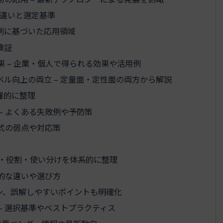
の違いと選定基準
実例に基づいた応用領域
検証
 – 企業・個人で得られる効果や活用例
ル向上の両立 – 定量面・定性面の両方から解説
羅的に整理
– よくある失敗例や予防策
方式の弱点や対応策
義・役割・使い分けを体系的に整理
体的な違いや選び方
ーン、誤解しやすいポイントも明確化
– 選択基準やベストプラクティス