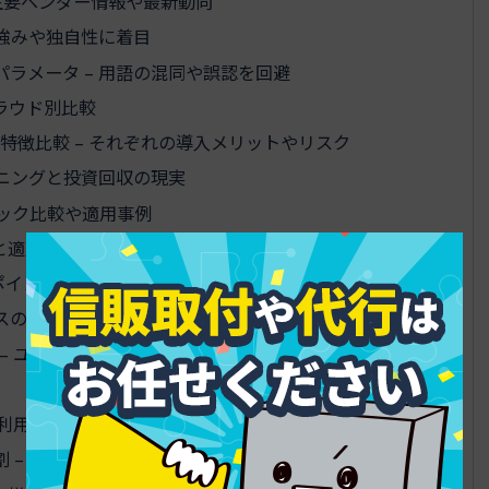
– 主要ベンダー情報や最新動向
の強みや独自性に着目
パラメータ – 用語の混同や誤認を回避
ラウド別比較
特徴比較 – それぞれの導入メリットやリスク
ンニングと投資回収の現実
ペック比較や適用事例
の特徴と適用例 – 実績やユーザー層ごとの推奨理由
イント – 導入形態ごとのコスト構造
ースの比較・アドバイス
– ユニークニーズや導入上の注意点
 利用目的や社会背景を事例ベースで深掘り
 – 現場視点でのリアルな課題と解決メリット