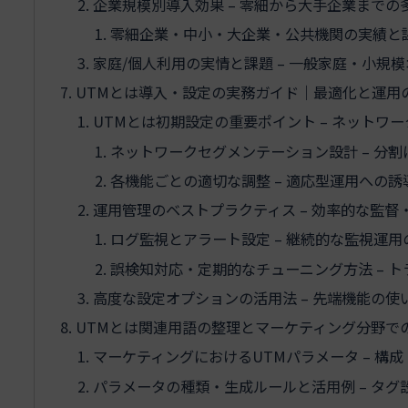
企業規模別導入効果 – 零細から大手企業までの
零細企業・中小・大企業・公共機関の実績と課
家庭/個人利用の実情と課題 – 一般家庭・小規
UTMとは導入・設定の実務ガイド｜最適化と運用
UTMとは初期設定の重要ポイント – ネットワ
ネットワークセグメンテーション設計 – 分
各機能ごとの適切な調整 – 適応型運用への誘
運用管理のベストプラクティス – 効率的な監督
ログ監視とアラート設定 – 継続的な監視運用
誤検知対応・定期的なチューニング方法 – 
高度な設定オプションの活用法 – 先端機能の使
UTMとは関連用語の整理とマーケティング分野で
マーケティングにおけるUTMパラメータ – 構
パラメータの種類・生成ルールと活用例 – タ