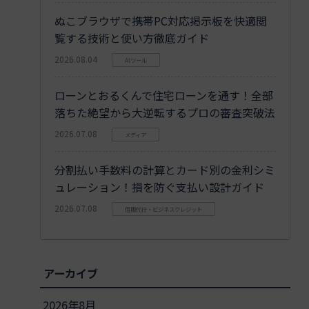
ぬこブラウザで携帯PC対応掲示板を快適閲
覧する技術と使い方徹底ガイド
2026.08.04
AIツール
ローンとおるくんで住宅ローンを通す！全部
落ちた絶望から大逆転するプロの審査突破法
2026.07.08
メディア
分割払い手数料の計算とカード別の金利シミ
ュレーション！損を防ぐ支払い設計ガイド
2026.07.08
信販代行・ビジネスクレジット
アーカイブ
2026年8月