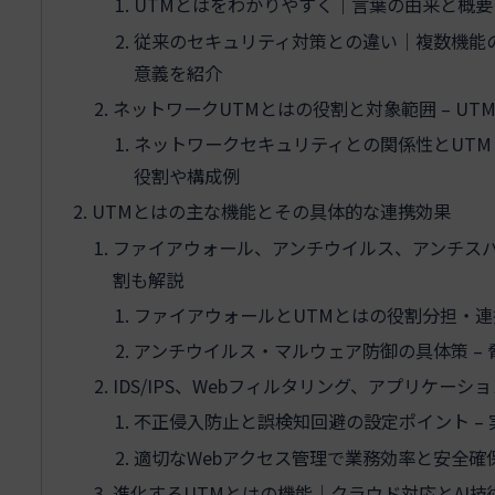
UTMとはをわかりやすく｜言葉の由来と概要
従来のセキュリティ対策との違い｜複数機能の
意義を紹介
ネットワークUTMとはの役割と対象範囲 – U
ネットワークセキュリティとの関係性とUTM
役割や構成例
UTMとはの主な機能とその具体的な連携効果
ファイアウォール、アンチウイルス、アンチスパ
割も解説
ファイアウォールとUTMとはの役割分担・連
アンチウイルス・マルウェア防御の具体策 –
IDS/IPS、Webフィルタリング、アプリケーシ
不正侵入防止と誤検知回避の設定ポイント –
適切なWebアクセス管理で業務効率と安全確保
進化するUTMとはの機能｜クラウド対応とAI技