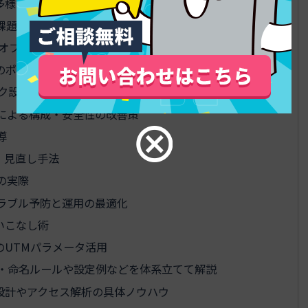
多様なストーリー
題 – 数字や定性的データを補強
模オフィスにおける現実性や課題
のポイント
ーク設計や運用品質へのインパクトを解説
割による構成・安全性の改善策
導
・見直し手法
の実際
トラブル予防と運用の最適化
いこなし術
のUTMパラメータ活用
成・命名ルールや設定例などを体系立てて解説
グ設計やアクセス解析の具体ノウハウ