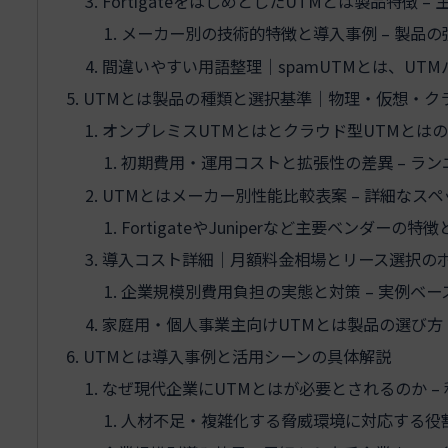
FortigateをはじめとしたUTMとは製品特徴 
メーカー別の技術的特徴と導入事例 – 製品
間違いやすい用語整理｜spamUTMとは、UTM
UTMとは製品の種類と選択基準｜物理・仮想・ク
オンプレミスUTMとはとクラウド型UTMとはの
初期費用・運用コストと拡張性の差異 – ラ
UTMとはメーカー別性能比較表案 – 詳細なス
FortigateやJuniperなど主要ベンダー
導入コスト詳細｜月額料金相場とリース選択のポ
企業規模別費用負担の実態と対策 – 実例ベ
家庭用・個人事業主向けUTMとは製品の選び方 
UTMとは導入事例と活用シーンの具体解説
なぜ現代企業にUTMとはが必要とされるのか –
人材不足・複雑化する脅威環境に対応する役割