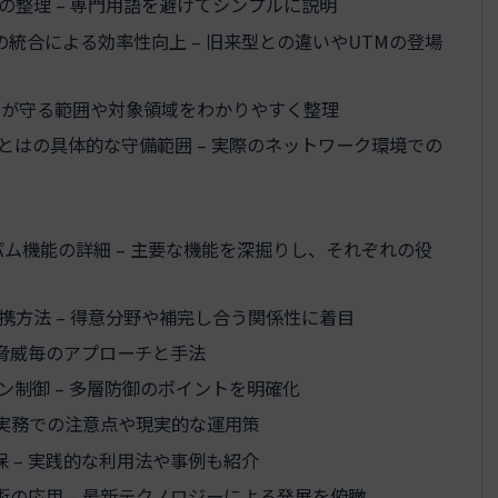
の整理 – 専門用語を避けてシンプルに説明
統合による効率性向上 – 旧来型との違いやUTMの登場
TMが守る範囲や対象領域をわかりやすく整理
とはの具体的な守備範囲 – 実際のネットワーク環境での
ム機能の詳細 – 主要な機能を深掘りし、それぞれの役
携方法 – 得意分野や補完し合う関係性に着目
 脅威毎のアプローチと手法
ョン制御 – 多層防御のポイントを明確化
 実務での注意点や現実的な運用策
 – 実践的な利用法や事例も紹介
術の応用 – 最新テクノロジーによる発展を俯瞰