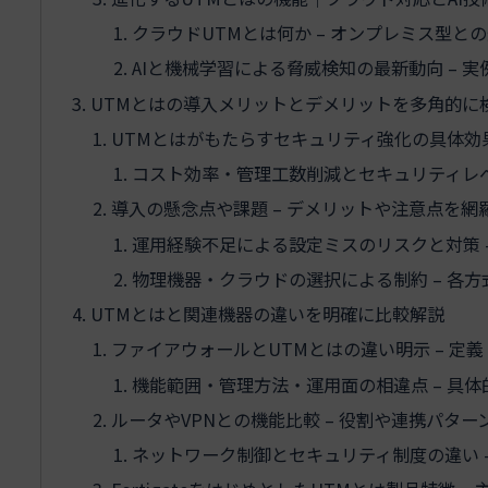
クラウドUTMとは何か – オンプレミス型と
AIと機械学習による脅威検知の最新動向 – 
UTMとはの導入メリットとデメリットを多角的に
UTMとはがもたらすセキュリティ強化の具体効果
コスト効率・管理工数削減とセキュリティレベ
導入の懸念点や課題 – デメリットや注意点を網
運用経験不足による設定ミスのリスクと対策 
物理機器・クラウドの選択による制約 – 各
UTMとはと関連機器の違いを明確に比較解説
ファイアウォールとUTMとはの違い明示 – 定
機能範囲・管理方法・運用面の相違点 – 具
ルータやVPNとの機能比較 – 役割や連携パタ
ネットワーク制御とセキュリティ制度の違い 