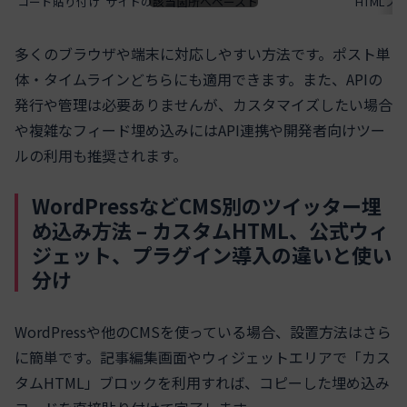
コード貼り付け
サイトの該当箇所へペースト
HTML
多くのブラウザや端末に対応しやすい方法です。ポスト単
体・タイムラインどちらにも適用できます。また、APIの
発行や管理は必要ありませんが、カスタマイズしたい場合
や複雑なフィード埋め込みにはAPI連携や開発者向けツー
ルの利用も推奨されます。
WordPressなどCMS別のツイッター埋
め込み方法 – カスタムHTML、公式ウィ
ジェット、プラグイン導入の違いと使い
分け
WordPressや他のCMSを使っている場合、設置方法はさら
に簡単です。記事編集画面やウィジェットエリアで「カス
タムHTML」ブロックを利用すれば、コピーした埋め込み