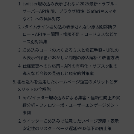
twitter埋め込み表示されない2025最新トラブル –
サーバーAPI制限、ブラウザ相性（Safariやスマホ
など）への具体対応
xタイムライン埋め込み表示されない原因別診断フ
ロー – APIキー問題・権限不足・コードミスなどケ
ース別対策集
埋め込みコードのよくあるミスと修正手順 – URLの
み表示や順番がおかしい問題の原因解析と改善方法
仕様変更への対応策 – APIの有料化・サブスク制の
導入など今後の見通しと現実的対策案
埋め込みを活用したホームページ運営のメリットとデ
メリットの全解説
hpツイッター埋め込みによる集客・信頼性向上の実
績分析 – フォロワー増・ユーザーエンゲージメント
事例
ツイッター埋め込みで注意したいページ速度・表示
安定性のリスク – ページ遅延やUX低下の防止策