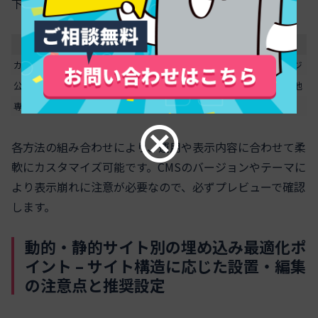
下記は代表的な方法の比較です。
方法
難易度
特徴
対応範囲
カスタムHTML
低
コード貼付のみで簡単
投稿・ページ
公式ウィジェット
中
管理画面のみで設定可能
サイドバー他
専用プラグイン
低〜中
デザイン自由/表示高速化可
全ページ
各方法の組み合わせにより、運用や表示内容に合わせて柔
軟にカスタマイズ可能です。CMSのバージョンやテーマに
より表示崩れに注意が必要なので、必ずプレビューで確認
します。
動的・静的サイト別の埋め込み最適化ポ
イント – サイト構造に応じた設置・編集
の注意点と推奨設定