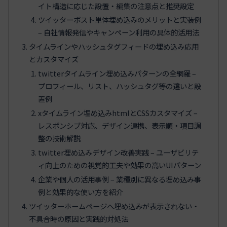
イト構造に応じた設置・編集の注意点と推奨設定
ツイッターポスト単体埋め込みのメリットと実装例
– 自社情報発信やキャンペーン利用の具体的活用法
タイムラインやハッシュタグフィードの埋め込み応用
とカスタマイズ
twitterタイムライン埋め込みパターンの全網羅 –
プロフィール、リスト、ハッシュタグ等の違いと設
置例
xタイムライン埋め込みhtmlとCSSカスタマイズ –
レスポンシブ対応、デザイン連携、表示順・項目調
整の技術解説
twitter埋め込みデザイン改善実践 – ユーザビリテ
ィ向上のための視覚的工夫や効果の高いUIパターン
企業や個人の活用事例 – 業種別に異なる埋め込み事
例と効果的な使い方を紹介
ツイッターホームページへ埋め込みが表示されない・
不具合時の原因と実践的対処法