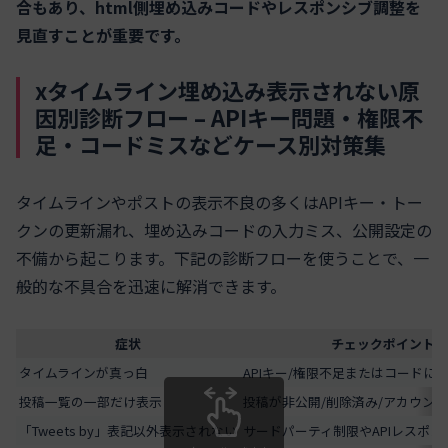
合もあり、html側埋め込みコードやレスポンシブ調整を
見直すことが重要です。
xタイムライン埋め込み表示されない原
因別診断フロー – APIキー問題・権限不
足・コードミスなどケース別対策集
タイムラインやポストの表示不良の多くはAPIキー・トー
クンの更新漏れ、埋め込みコードの入力ミス、公開設定の
不備から起こります。下記の診断フローを使うことで、一
般的な不具合を迅速に解消できます。
症状
チェックポイント
タイムラインが真っ白
APIキー/権限不足またはコードに
投稿一覧の一部だけ表示
投稿が非公開/削除済み/アカウン
「Tweets by」表記以外表示されない
サードパーティ制限やAPIレスポン