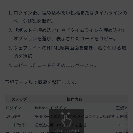
ログイン後、埋め込みたい投稿またはタイムラインの
ページURLを取得。
「ポストを埋め込む」や「タイムラインを埋め込む」
オプションを選び、表示されたコードをコピー。
ウェブサイトのHTML編集画面を開き、貼り付ける場
所を選択。
コピーしたコードをそのままペースト。
下記テーブルで概要を整理します。
ステップ
操作内容
ログイン
Twitterへログイン
正規アカ
URL取得
投稿ページまたは自身のタイムラインURL取得
公開設定
コード取得
埋め込み用HTMLコードを生成
コードは
スクロールできます