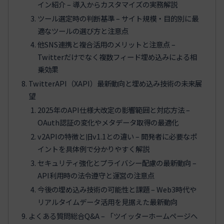
イン紹介 – 導入からカスタマイズの実務解説
ツール選定時の判断基準 – サイト規模・目的別に最
適なツールの選び方と注意点
他SNS連携と複合活用のメリットと注意点 –
Twitterだけでなく複数フィード埋め込みによる相
乗効果
TwitterAPI（XAPI）最新動向と埋め込み技術の未来展
望
2025年のAPI仕様大改定の影響範囲と対応方法 –
OAuth認証の変化やメタデータ取得の最適化
v2APIの特徴と旧v1.1との違い – 開発者に必要なポ
イントを具体例で分かりやすく解説
セキュリティ強化とプライバシー配慮の最新動向 –
API利用時の法令遵守と運営の注意点
今後の埋め込み技術の可能性と課題 – Web3時代や
リアルタイムデータ活用を見据えた最新動向
よくある質問総合Q&A – 「ツイッターホームページへ