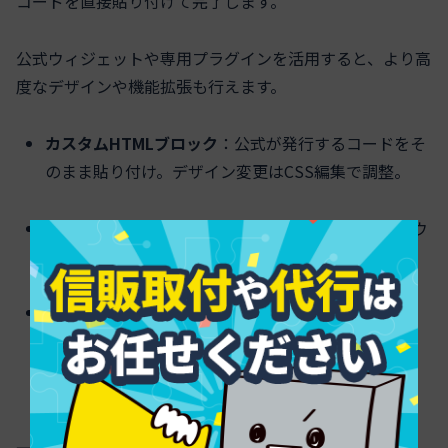
コードを直接貼り付けて完了します。
公式ウィジェットや専用プラグインを活用すると、より高
度なデザインや機能拡張も行えます。
カスタムHTMLブロック
：公式が発行するコードをそ
のまま貼り付け。デザイン変更はCSS編集で調整。
公式ウィジェット
：タイムラインの出力や複数アカウ
ントの集約も可能。管理画面から簡単に設置。
専用プラグイン
：複雑な設定不要で自動最適化。
Feed Proなど人気の高いものを用いることでデザイ
ンカスタマイズやキャッシュ制御など機能面も強化
できます。