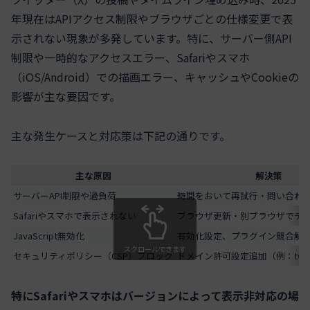
年現在はAPIアクセス制限やブラウザごとの仕様変更で表
示されない現象が多発しています。特に、サーバー側API
制限や一時的なアクセスエラー、Safariやスマホ
（iOS/Android）での描画エラー、キャッシュやCookieの
影響が主な要因です。
主な発生ケースと対応策は下記の通りです。
主な原因
解決策
サーバーAPI制限や過負荷
時間をおいて再試行・問い合わ
Safariやスマホで表示されない
ブラウザ更新・別ブラウザでテ
JavaScript無効化
有効化設定、プラグイン競合解
スクロールできます
セキュリティポリシー（CSP）ブロック
ドメイン許可設定追加（例：twitt
特にSafariやスマホはバージョンによって表示非対応の場