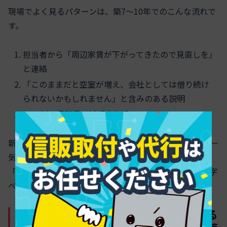
現場でよく見るパターンは、築7〜10年でのこんな流れで
す。
担当者から「周辺家賃が下がってきたので見直しを」
と連絡
「このままだと空室が増え、会社としては借り続け
られないかもしれません」と含みのある説明
1〜2割の保証賃料減額案を提示
新築時にローン返済とトントンだった計画だと、ここで一
気に毎月数万円のマイナスに転落します。30年続くのは
「契約関係」であって、「家賃水準」ではない点を、数字
ベースで見ておく必要があります。
解約できない・違約金が重いと言われる