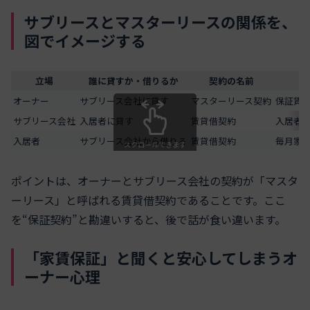
サブリースとマスターリースの関係を、
図でイメージする
立場
誰に貸すか・借りるか
契約の名前
オーナー
サブリース会社に貸す
マスターリース契約
保証賃
サブリース会社
入居者に貸す
賃貸借契約
入居者
入居者
サブリース会社から借りる
賃貸借契約
毎月家
スクロールできます
ポイントは、オーナーとサブリース会社の契約が「マスタ
ーリース」と呼ばれる賃貸借契約であることです。ここ
を“保証契約”と勘違いすると、後で話が食い違います。
「家賃保証」と聞くと安心してしまうオ
ーナー心理