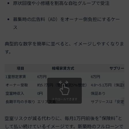
原状回復や小修繕を割高な自社グループで受注
募集時の広告料（AD）をオーナー側負担にするケー
ス
典型的な数字を簡単に並べると、イメージしやすくなりま
す。
項目
相場家賃方式
サブリース
1室想定家賃
6万円
6万円
オーナー受取
約5.7万円（管理委託5%想定）
4.8〜5.1万円（保証8〜
空室時収入
0円
保証あり
スクロールできます
長期平均の手取り
エリア次第
サブリースは「安定す
空室リスクが減る代わりに、毎月1万円前後を“保険料”と
して払い続けているイメージです。新築時のフルローンで