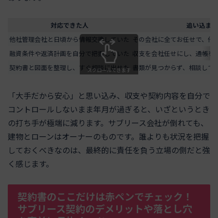
対応できた人
追い込まれ
他社管理会社と日頃から情報交換していた
その会社に全てお任せで、他
融資条件や返済計画を自分で把握していた
収支を会社任せにし、通帳を
契約書と図面を整理し、すぐ相談に出せた
書類が見つからず、相談して
スクロールできます
「大手だから安心」と思い込み、収支や契約内容を自分で
コントロールしないまま年月が過ぎると、いざというとき
の打ち手が極端に減ります。サブリース会社が倒れても、
建物とローンはオーナーのものです。誰よりも状況を把握
しておくべきなのは、最終的に責任を負う立場の側だと強
く感じます。
契約書のここだけは赤ペンでチェック！
サブリース契約のデメリットや落とし穴