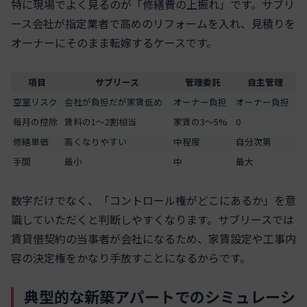
特に現場でよく見るのが「修繕費の上振れ」です。サブリ
ース会社が指定業者で高めのリフォームを入れ、見積りを
オーナーにそのまま転嫁するケースです。
項目
サブリース
管理委託
自主管理
空室リスク
会社が負担だが家賃低め
オーナー負担
オーナー負担
毎月の控除
賃料の1〜2割相当
家賃の3〜5%
0
修繕単価
高くなりやすい
中程度
自分次第
手間
最小
中
最大
数字だけでなく、「コントロール権がどこにあるか」を意
識していただくと判断しやすくなります。サブリースでは
賃貸借契約の当事者が会社になるため、家賃設定や工事内
容の決定権をかなり手放すことになるからです。
典型的な新築アパートでのシミュレーシ