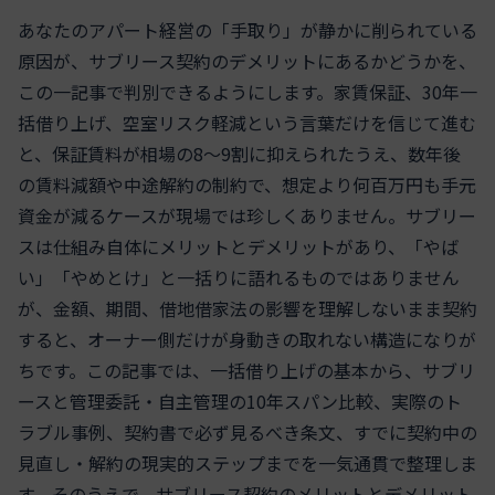
あなたのアパート経営の「手取り」が静かに削られている
原因が、サブリース契約のデメリットにあるかどうかを、
この一記事で判別できるようにします。家賃保証、30年一
括借り上げ、空室リスク軽減という言葉だけを信じて進む
と、保証賃料が相場の8〜9割に抑えられたうえ、数年後
の賃料減額や中途解約の制約で、想定より何百万円も手元
資金が減るケースが現場では珍しくありません。サブリー
スは仕組み自体にメリットとデメリットがあり、「やば
い」「やめとけ」と一括りに語れるものではありません
が、金額、期間、借地借家法の影響を理解しないまま契約
すると、オーナー側だけが身動きの取れない構造になりが
ちです。この記事では、一括借り上げの基本から、サブリ
ースと管理委託・自主管理の10年スパン比較、実際のト
ラブル事例、契約書で必ず見るべき条文、すでに契約中の
見直し・解約の現実的ステップまでを一気通貫で整理しま
す。そのうえで、サブリース契約のメリットとデメリット