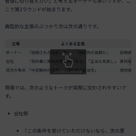
管理に切り替えたい」と考えるオーナーも多いですが、こ
こで第2ラウンドが始まります。
典型的な主張のぶつかり方は次の通りです。
立場
よくある主張
オーナー
「説明された内容と違う」「想定外の減額だ」
説明資料
会社
「契約書に賃料改定条項がある」「正当な見直し」
賃料改定
双方の争点
「中途解約の可否」「違約金の妥当性」
借地借家
スクロールできます
現場では、次のようなトークが実際に交わされやすいで
す。
会社側
「この条件を受けていただけないなら、次の更