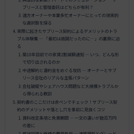
ブリースと管理委託はどちらが有利？
遠方オーナーや本業多忙オーナーにとっての現実的
な選択肢を探る
実際に起きたサブリース契約によるデメリットのトラ
ブル体験集 ― 「最初は順調だったのに…」の裏側に迫
る
築10年目前での家賃2割減額通知 ― いつ、どんな形
で切り出されるのか
中途解約と違約金をめぐる攻防 ― オーナーとサブ
リース会社のリアルな主張パターン
会社破綻やシェアハウス問題など大規模トラブルか
ら得られる教訓
契約書のここだけは赤ペンでチェック！サブリース契
約のデメリットや落とし穴を事前に見抜くコツ
賃料改定条項と免責期間 ― 一文の違いが数百万円
の差に
原状回復と修繕の費用負担 ― 通常損耗とグレード