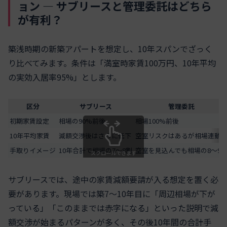
ョン ― サブリースと管理委託はどちら
が有利？
築浅時期の新築アパートを想定し、10年スパンでざっく
り比べてみます。条件は「満室時家賃100万円、10年平均
の実効入居率95%」とします。
区分
サブリース
管理委託
初期家賃設定
相場の90%前後
相場100%前後
10年平均家賃
減額交渉後はさらに低下
空室リスクはあるが相場連動
手取りイメージ
10年合計で相場の7〜8割
空室を見込んでも相場の8〜9
スクロールできます
サブリースでは、途中の家賃減額要請が入る想定を置く必
要があります。現場では築7〜10年目に「周辺相場が下が
っている」「このままでは赤字になる」といった説明で減
額交渉が始まるパターンが多く、その後10年間の合計手