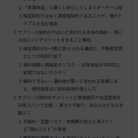
「家賃保証」と聞くと安心してしまうオーナー心理
保証契約ではなく賃貸借契約であることが、後のト
ラブルを生む理由
サブリース契約がやばいと言われる本当の理由 ― 表に
は出にくいデメリットをまるごと解剖
保証賃料が8〜9割に抑えられる構造と、不動産投資
としての利回り低下
賃料減額と再設定のリスク ― 30年保証が30年同じ
家賃ではないカラクリ
解約できない・違約金が重いと言われる背景にあ
る、借地借家法と契約条項の落とし穴
サブリース契約のデメリットと管理委託や自主管理を
10年スパンで比較 ― 楽さと手取り、あなたはどちらを
選ぶ？
手数料・空室リスク・修繕費が並ぶと見えてく
る“隠れコスト”の実態
典型的な新築アパートでのシミュレーション ― サ