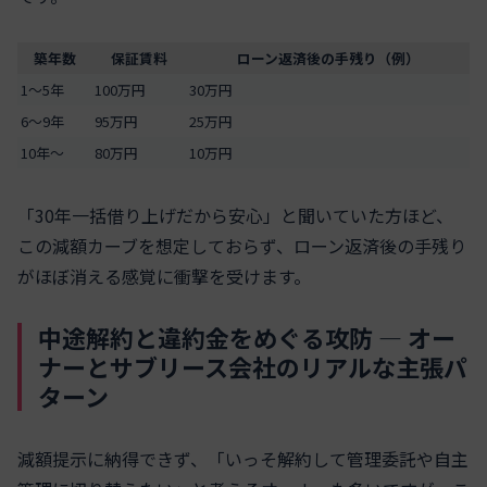
築年数
保証賃料
ローン返済後の手残り（例）
1〜5年
100万円
30万円
6〜9年
95万円
25万円
10年〜
80万円
10万円
「30年一括借り上げだから安心」と聞いていた方ほど、
この減額カーブを想定しておらず、ローン返済後の手残り
がほぼ消える感覚に衝撃を受けます。
中途解約と違約金をめぐる攻防 ― オー
ナーとサブリース会社のリアルな主張パ
ターン
減額提示に納得できず、「いっそ解約して管理委託や自主