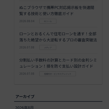
ぬこブラウザで携帯PC対応掲示板を快適閲
覧する技術と使い方徹底ガイド
2026.08.04
AIツール
ローンとおるくんで住宅ローンを通す！全部
落ちた絶望から大逆転するプロの審査突破法
2026.07.08
メディア
分割払い手数料の計算とカード別の金利シミ
ュレーション！損を防ぐ支払い設計ガイド
2026.07.08
信販代行・ビジネスクレジット
アーカイブ
2026年8月