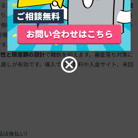
する決済で、導入時は
加盟店審査
、利用時は
利用者審査
り、審査なしでの提供は不可能です。加盟店側は取扱
者側は本人確認や信用情報の照合が行われます。つまり
実現するのではなく、要件を理解したうえで代替の後
す。家電やECの分割ニーズには分割（信販）を、食
特性と限度額の設計
で離脱を抑えます。審査落ち対策に
見直しが有効です。導入では手数料や入金サイト、未回
品は後払い）