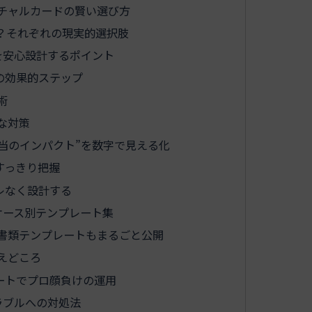
チャルカードの賢い選び方
？それぞれの現実的選択肢
を安心設計するポイント
の効果的ステップ
術
な対策
当のインパクト”を数字で見える化
すっきり把握
レなく設計する
ケース別テンプレート集
と書類テンプレートもまるごと公開
えどころ
ートでプロ顔負けの運用
ラブルへの対処法