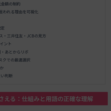
低金額の制約
言われる理由を可視化
設定
ス・三井住友・JCBの見方
イント
割・あとからリボ
スクでの最適選択
か
ない判断
さえる：仕組みと用語の正確な理解