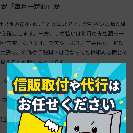
」か「毎月一定額」か
設計思想の差を掴むことが重要です。分割払いは購入時
から確定します。一方、リボ払いは毎月の支払額を一
が可変になります。楽天やエポス、三井住友、JCB、
は共通で、名称や手数料率は異なっても枠組みは同じで
覚えると判断しやすいです。
しやすいです
が期間は伸びやすいです
発生します