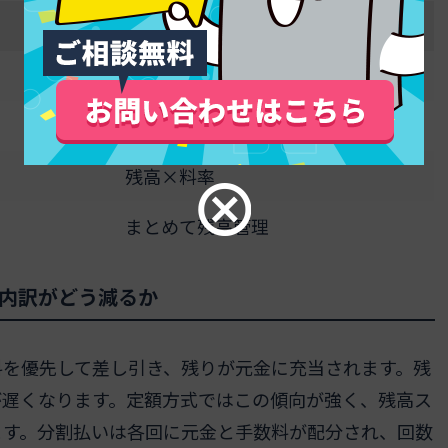
リボ払い
毎月一定額指定
可変
残高×料率
まとめて残高管理
内訳がどう減るか
料を優先して差し引き、残りが元金に充当されます。残
が遅くなります。定額方式ではこの傾向が強く、残高ス
ます。分割払いは各回に元金と手数料が配分され、回数