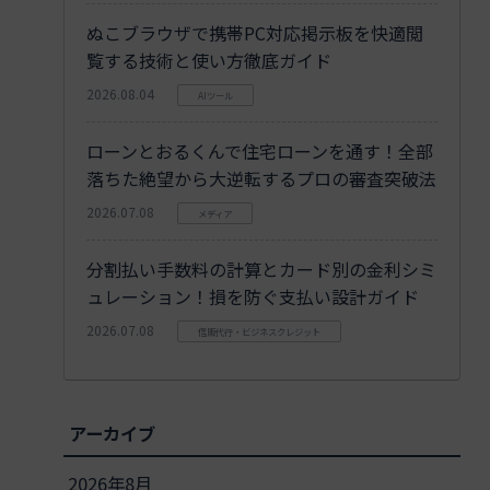
ぬこブラウザで携帯PC対応掲示板を快適閲
覧する技術と使い方徹底ガイド
2026.08.04
AIツール
ローンとおるくんで住宅ローンを通す！全部
落ちた絶望から大逆転するプロの審査突破法
2026.07.08
メディア
分割払い手数料の計算とカード別の金利シミ
ュレーション！損を防ぐ支払い設計ガイド
2026.07.08
信販代行・ビジネスクレジット
アーカイブ
2026年8月