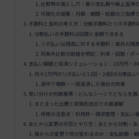
比較時の落とし穴：最小支払額や繰上返済
可視化の提案：月額・期間・総額の三指標
手数料と金利の考え方：分割手数料とリボ手数料
分割払いの手数料は回数と金額で決まる
リボ払いは残高に対する手数料：毎月の残
同条件比較の前提を明記：利率・回数・ボ
支払い期間と完済シミュレーション：10万円・30
月々1万円のリボ払いと12回・24回の分割払
途中で増額・一括返済した場合の効果
使い分けの判断基準：どんなシーンでどちらを選
まとまった出費と突発的支出での最適解
併用の注意点：利用枠・請求管理・支払い
あとから変更の可否とやり方：あとから分割・あ
後からの変更で何が変わるのか：支払総額・期