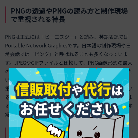
PNGの透過やPNGの読み方と制作現場
で重視される特長
PNGは正式には「ピーエヌジー」と読み、英語表記では
Portable Network Graphicsです。日本語の制作現場や日
常会話では「ピング」と呼ばれることも多くなっていま
す。JPEGやGIFファイルと比較して、PNG画像形式の最大
の特長は
透過処理が可能
である点です。背景を透明にした
いロゴやイラストカット、Webパーツなど幅広い用途で
重宝されます。さらに、PNG形式は
可逆圧縮
を採用してい
るため、画像を保存しても劣化しないという魅力がありま
す。写真やイラストなどを高画質で維持したい場合には非
常に適したファイル形式です。
PNGの圧縮・保存方法の詳細 – 圧縮効