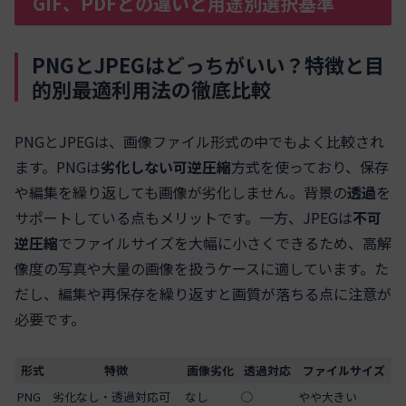
GIF、PDFとの違いと用途別選択基準
PNGとJPEGはどっちがいい？特徴と目
的別最適利用法の徹底比較
PNGとJPEGは、画像ファイル形式の中でもよく比較され
ます。PNGは
劣化しない可逆圧縮
方式を使っており、保存
や編集を繰り返しても画像が劣化しません。背景の
透過
を
サポートしている点もメリットです。一方、JPEGは
不可
逆圧縮
でファイルサイズを大幅に小さくできるため、高解
像度の写真や大量の画像を扱うケースに適しています。た
だし、編集や再保存を繰り返すと画質が落ちる点に注意が
必要です。
形式
特徴
画像劣化
透過対応
ファイルサイズ
PNG
劣化なし・透過対応可
なし
◯
やや大きい