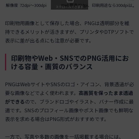
解像度
72dpi～300dpi
Web用途72dpi、印刷用途なら300dpi以上
スクロールできます
印刷物用画像として保存した場合、PNGは透明部分を維
持できるメリットが活きますが、プリンタやDTPソフトで
表示に差が出る点にも注意が必要です。
印刷物やWeb・SNSでのPNG活用にお
ける容量・画質のバランス
PNGはWebサイトやSNSのロゴ・アイコン、背景透過が必
要な画像などでよく使われます。
高画質を保ったまま透過
ができる
ので、ブランドロゴやイラスト、バナー作成に最
適です。SNSのプロフィール画像やポスト画像でも鮮明な
表示を求める場合はPNG形式がおすすめです。
一方で、写真や多数の画像を一括掲載する場合には、