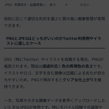
JPEG
写真向き・圧縮率高い
あり
×
小さい
目的に応じて適切な形式を選ぶと質の高い画像管理が実現
できます。
PNGとJPEGはどっちがいいのかTwitter利用例やイラ
ストに適したケース
SNS（特にTwitter）やイラストを投稿する場合、PNGが
推奨されます。理由は
透過対応
と
色の再現性の高さ
です。
イラストやロゴ、文字を含む画像は圧縮による劣化が目立
ちやすいため、PNGで保存すると
クリアな仕上がり
を維
持できます。
一方、写真や大きな画像データを素早くアップロードした
いときはJPEGが有効です。特にモバイル回線での速度や