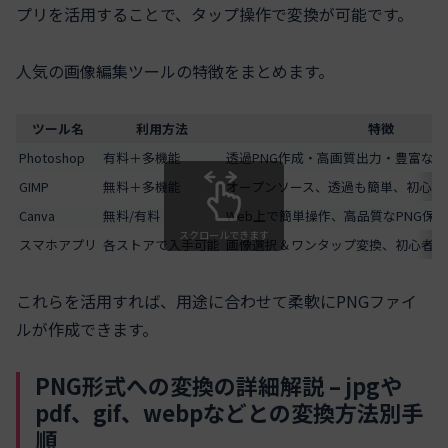
プリを活用することで、タップ操作で変換が可能です。
人気の画像編集ツールの特徴をまとめます。
ツール名
利用方法
特徴
Photoshop
有料＋多機能
透過PNG作成・高画質出力・豊富な
GIMP
無料＋多機能
オープンソース、透過も簡単、初心者
Canva
無料/有料
Web上で簡単操作、高品質なPNG保
スクロールできます
スマホアプリ
各ストアで入手可能
画像選択＆ワンタップ変換、初心者に
これらを活用すれば、用途に合わせて柔軟にPNGファイ
ルが作成できます。
PNG形式への変換の詳細解説 – jpgや
pdf、gif、webpなどとの変換方法別手
順