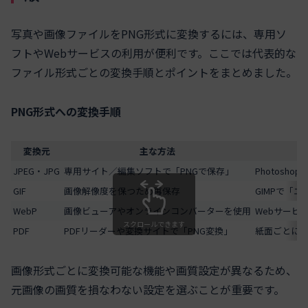
写真や画像ファイルをPNG形式に変換するには、専用ソ
フトやWebサービスの利用が便利です。ここでは代表的な
ファイル形式ごとの変換手順とポイントをまとめました。
PNG形式への変換手順
変換元
主な方法
JPEG・JPG
専用サイト／編集ソフトで「PNGで保存」
Photosh
GIF
画像解像度を保つため再保存
GIMPで「
WebP
画像ビューアやオンラインコンバーターを使用
Webサービス
スクロールできます
PDF
PDFリーダーや変換サイトで「PNG変換」
紙面ごとにP
画像形式ごとに変換可能な機能や画質設定が異なるため、
元画像の画質を損なわない設定を選ぶことが重要です。