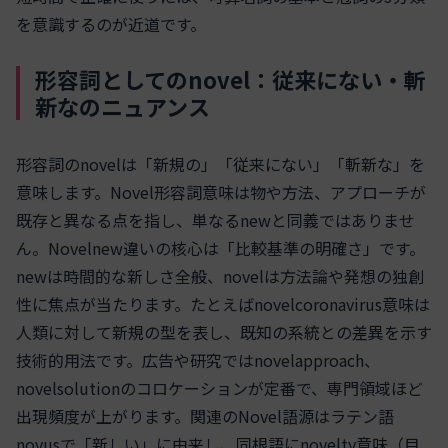
を意識するのが近道です。
形容詞としてのnovel：従来にない・斬
新なのニュアンス
形容詞のnovelは「新規の」「従来にない」「斬新な」を
意味します。Novel形容詞意味は物や方法、アプローチが
既存と異なる点を指し、単なるnewと同義ではありませ
ん。Novelnew違いの核心は「比較基準の明確さ」です。
newは時間的な新しさ全般、novelは方法論や発想の独創
性に焦点が当たります。たとえばnovelcoronavirus意味は
人類に対して新規の型を表し、既知の系統との差異を示す
技術的用法です。広告や研究ではnovelapproach、
novelsolutionのコロケーションが定番で、専門領域ほど
出現頻度が上がります。関連のNovel語源はラテン語
novusで「新しい」に由来し、同根語にnovelty意味（目