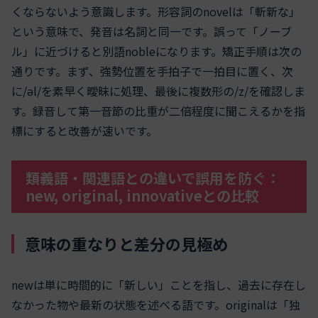
くならないよう意識します。形容詞のnovelは「斬新な」
という意味で、発音は名詞と同一です。誤って「ノーブ
ル」に近づけると別語nobleになります。矯正手順は次の
通りです。まず、強勢位置を手拍子で一拍目に置く、次
に/əl/を素早く曖昧に処理、最後に複数形の/z/を確認しま
す。録音して第一音節の比重が二倍程度に聞こえるかを指
標にすると改善が速いです。
類義語・関連語との違いで誤用を防ぐ：
new, original, innovativeとの比較
意味の重なりと差分の見極め
newは単に時間的に「新しい」ことを指し、過去に存在し
なかった物や最新の状態を述べる語です。originalは「独