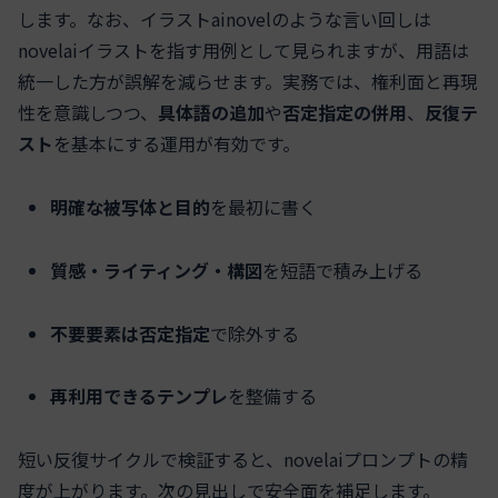
します。なお、イラストainovelのような言い回しは
novelaiイラストを指す用例として見られますが、用語は
統一した方が誤解を減らせます。実務では、権利面と再現
性を意識しつつ、
具体語の追加
や
否定指定の併用
、
反復テ
スト
を基本にする運用が有効です。
明確な被写体と目的
を最初に書く
質感・ライティング・構図
を短語で積み上げる
不要要素は否定指定
で除外する
再利用できるテンプレ
を整備する
短い反復サイクルで検証すると、novelaiプロンプトの精
度が上がります。次の見出しで安全面を補足します。