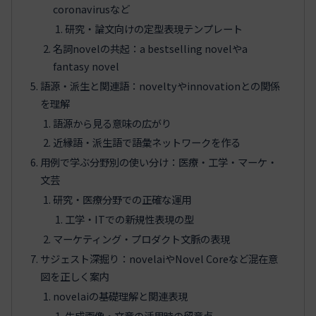
coronavirusなど
研究・論文向けの定型表現テンプレート
名詞novelの共起：a bestselling novelやa
fantasy novel
語源・派生と関連語：noveltyやinnovationとの関係
を理解
語源から見る意味の広がり
近縁語・派生語で語彙ネットワークを作る
用例で学ぶ分野別の使い分け：医療・工学・マーケ・
文芸
研究・医療分野での正確な運用
工学・ITでの新規性表現の型
マーケティング・プロダクト文脈の表現
サジェスト深掘り：novelaiやNovel Coreなど混在意
図を正しく案内
novelaiの基礎理解と関連表現
生成画像・文章の活用時の留意点