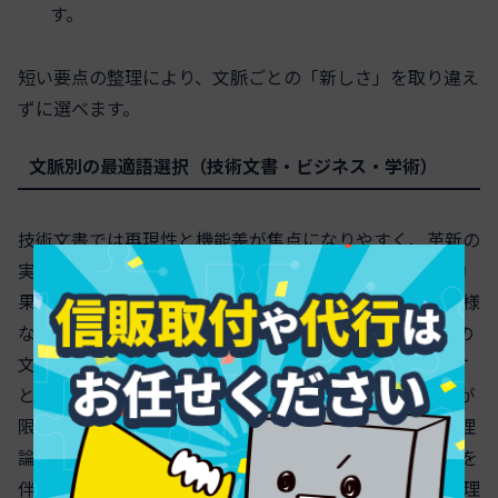
す。
短い要点の整理により、文脈ごとの「新しさ」を取り違え
ずに選べます。
文脈別の最適語選択（技術文書・ビジネス・学術）
技術文書では再現性と機能差が焦点になりやすく、革新の
実証がある場合は
innovative
、実装が初出であっても効
果未検証なら
new
が無難です。認知的に珍しいだけの仕様
なら
novel
が適切です。ビジネスでは顧客価値や収益性の
文脈で
innovative
を用い、ブランド発の独自提案を示す
ときは
original
が合います。学術では先行研究との差分が
限定的で「新奇性の指摘」レベルなら
novel
、方法論や理
論の独自構築を主張するなら
original
、社会実装の変化を
伴うときは
innovative
を選びます。Novel形容詞意味の理