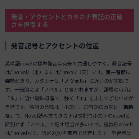
発音・アクセントとカタカナ表記の正確
さを担保する
発音記号とアクセントの位置
英単語novelの標準発音は英米で共通しやすく、発音記号
は/ˈnɑːvəl/（米）または/ˈnɒvəl/（英）です。
第一音節に
強勢
があり、カタカナは「
ノヴォル
」に近いのが実態で
す。一般的には「ノベル」と書かれますが、語尾の/əl/は
「ル」に近い曖昧母音で、強く「エ」を出しすぎないのが
自然です。名詞の意味は「小説」、形容詞の意味は「
斬新
な
」で、Novel読み方カタカナは文脈で小文字のnovelと
区別せず「ノベル」と記す場合が多いです。複数形novels
は/ˈnɑːvəlz/で、語尾の/z/を
有声
で発音します。学習者は