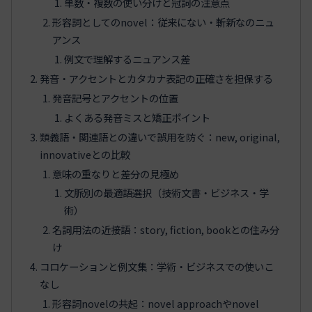
単数・複数の使い分けと冠詞の注意点
形容詞としてのnovel：従来にない・斬新なのニュ
アンス
例文で理解するニュアンス差
発音・アクセントとカタカナ表記の正確さを担保する
発音記号とアクセントの位置
よくある発音ミスと矯正ポイント
類義語・関連語との違いで誤用を防ぐ：new, original,
innovativeとの比較
意味の重なりと差分の見極め
文脈別の最適語選択（技術文書・ビジネス・学
術）
名詞用法の近接語：story, fiction, bookとの住み分
け
コロケーションと例文集：学術・ビジネスでの使いこ
なし
形容詞novelの共起：novel approachやnovel