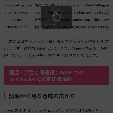
a bestselling novel
販売実績・PR
She debuted with a
bestselling nov
a fantasy novel
ジャンル指定
He is writing
a fantasy novel
set in a
a debut novel
作家紹介
Her
debut novel
won multiple newc
スクロールできます
a literary novel
批評・選評
The
literary novel
explores grief wit
上表のコロケーションは書誌情報や英和辞典の索引にも対
応します。適切な修飾を選ぶことで、作品の位置づけが明
瞭になり、英会話や販促文でも通じやすくなります。
語源・派生と関連語：noveltyや
innovationとの関係を理解
語源から見る意味の広がり
novelの語源はラテン語novusで、英語では名詞の「小