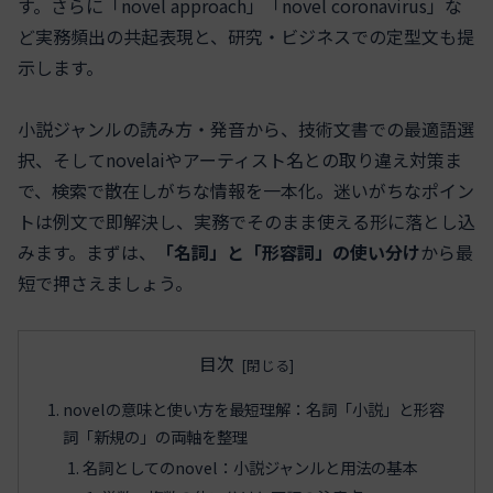
す。さらに「novel approach」「novel coronavirus」な
ど実務頻出の共起表現と、研究・ビジネスでの定型文も提
示します。
小説ジャンルの読み方・発音から、技術文書での最適語選
択、そしてnovelaiやアーティスト名との取り違え対策ま
で、検索で散在しがちな情報を一本化。迷いがちなポイン
トは例文で即解決し、実務でそのまま使える形に落とし込
みます。まずは、
「名詞」と「形容詞」の使い分け
から最
短で押さえましょう。
目次
novelの意味と使い方を最短理解：名詞「小説」と形容
詞「新規の」の両軸を整理
名詞としてのnovel：小説ジャンルと用法の基本