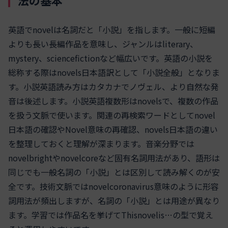
法の基本
英語でnovelは名詞だと「小説」を指します。一般に短編
よりも長い長編作品を意味し、ジャンルはliterary、
mystery、sciencefictionなど幅広いです。英語の小説を
総称する際はnovels日本語訳として「小説全般」となりま
す。小説英語読み方はカタカナでノヴェル、より自然な発
音は後述します。小説英語複数形はnovelsで、複数の作品
を扱う文脈で使います。関連の再検索ワードとしてnovel
日本語の確認やNovel意味の再確認、novels日本語の違い
を整理しておくと理解が深まります。音楽分野では
novelbrightやnovelcoreなど固有名詞用法があり、語形は
同じでも一般名詞の「小説」とは区別して読み解くのが安
全です。技術文脈ではnovelcoronavirus意味のように形容
詞用法が頻出しますが、名詞の「小説」とは用途が異なり
ます。学習では作品名を挙げてThisnovelis…の型で覚え