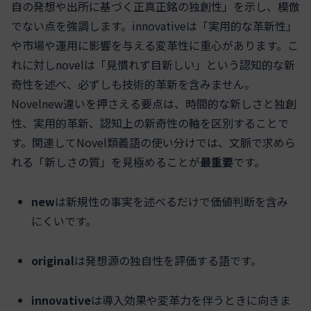
自の発想や出所に基づく正真正銘の独創性」を示し、模倣
でない点を強調します。innovativeは「実用的な革新性」
や市場や運用に影響を与える変革性に重心があります。こ
れに対しnovelは「見慣れず目新しい」という認知的な新
奇性を述べ、必ずしも技術的革新を含みません。
Novelnew違いを押さえる要点は、時間的な新しさと独創
性、実用的革新、認知上の新奇性の軸を区別することで
す。関連してNovel類義語の使い分けでは、文脈で求めら
れる「新しさの質」を見極めることが
最重要
です。
new
は新規性の事実を述べるだけで価値判断を含み
にくいです。
original
は発想源の独自性を評価する語です。
innovative
は導入効果や変革力を伴うときに向きま