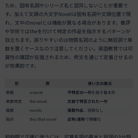
ため、固有名詞やシリーズ名と混同しないことが重要で
す。加えて文頭の大文字Novelは固有名詞や文頭位置で現
れ、文中のnovelとは機能が異なる場合があります。書評
や学術ではtheを付けて特定の作品を指示するパターンが
目立ちます。誤りやすいのは物質名詞のように無冠詞で単
数を置くケースなので注意してください。英語教育では可
算性の確認が反復されるため、例文を通じて定着させるの
が効果的です。
形
例
使い方の要点
単数
a novel
不特定の一作
を指す基本形
単数特定
the novel
文脈で特定された一作
複数
novels
複数作品
、冠詞なし
指示
this/that novel
近称/遠称
で明確化
短時間で正確に使うには、可算名詞の基本と冠詞の3分類