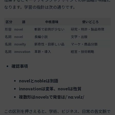
なります。学習の指針は次の通りです。
区分
語
中核意味
使いどころ
形容
novel
斬新で前例が少ない
研究・特許・製品特徴
名詞
novel
長編小説
文学・出版
名詞
novelty
新奇性・目新しい品
マーケ・商品分類
名詞
innovation
革新・導入
経営・技術戦略
確認事項
novelとnobleは別語
innovationは変革、novelは性質
複数形はnovelsで発音は/ˈnɑːvəlz/
この区別を押さえると、学術、ビジネス、日常の各文脈で