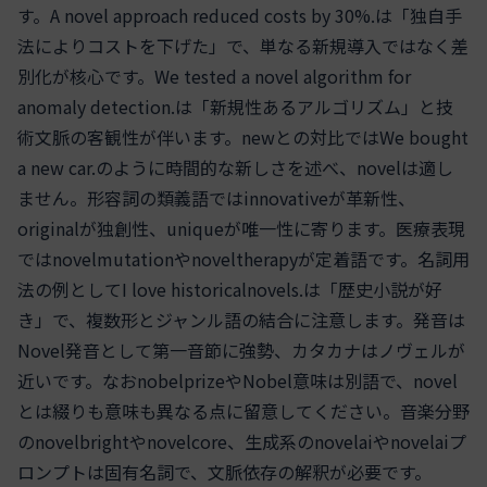
す。A novel approach reduced costs by 30%.は「独自手
法によりコストを下げた」で、単なる新規導入ではなく差
別化が核心です。We tested a novel algorithm for
anomaly detection.は「新規性あるアルゴリズム」と技
術文脈の客観性が伴います。newとの対比ではWe bought
a new car.のように時間的な新しさを述べ、novelは適し
ません。形容詞の類義語ではinnovativeが革新性、
originalが独創性、uniqueが唯一性に寄ります。医療表現
ではnovelmutationやnoveltherapyが定着語です。名詞用
法の例としてI love historicalnovels.は「歴史小説が好
き」で、複数形とジャンル語の結合に注意します。発音は
Novel発音として第一音節に強勢、カタカナはノヴェルが
近いです。なおnobelprizeやNobel意味は別語で、novel
とは綴りも意味も異なる点に留意してください。音楽分野
のnovelbrightやnovelcore、生成系のnovelaiやnovelaiプ
ロンプトは固有名詞で、文脈依存の解釈が必要です。