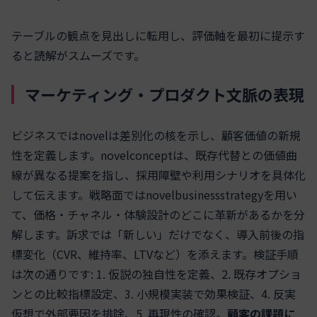
テーブルの観点を見出しに転用し、評価軸を最初に提示す
ると読解がスムーズです。
マーケティング・プロダクト文脈の表現
ビジネスではnovelは差別化の核を示し、顧客価値の新規
性を定義します。novelconceptは、既存代替との価値曲
線が異なる提案を指し、採用障壁や利用シナリオを具体化
して伝えます。戦略面ではnovelbusinessstrategyを用い
て、価格・チャネル・体験設計のどこに革新があるかを分
解します。訴求では「新しい」だけでなく、導入前後の指
標変化（CVR、維持率、LTVなど）を添えます。検証手順
は次の通りです: 1. 仮説の独自性を定義、2. 既存オプショ
ンとの比較指標設定、3. 小規模実装で効果検証、4. 反実
仮想で外部要因を排除、5. 再現性の確認。
顧客の課題に