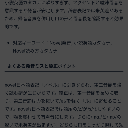
小説英語カタカナに頼りすぎず、アクセントと曖昧母音を
意識すると発音が安定します。辞書表記では米英差がある
ため、録音音声を併用し口の形と母音長を確認すると効果
的です。
対応キーワード：Novel発音, 小説英語カタカナ,
Novel読み方カタカナ
よくある発音ミスと矯正ポイント
novel日本語表記「ノベル」に引きずられ、第二音節を強
く読む癖が生じがちです。矯正は、第一音節を長めに取
り、第二音節は力を抜いて/əl/を軽く「ル」に寄せること
です。novels日本語表記では語尾の/z/が/s/化しやすいの
で、喉を震わせて有声音にします。さらに/ˈnɑː/と/ˈnɒ/の
違いで米英差が出ますが、どちらも口をしっかり開けて短