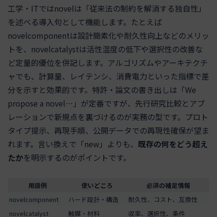
工学・ITではnovelは「従来法の制約を解消する独自性」
を述べる導入句として機能します。たとえば
novelcomponentは設計簡素化や耐久性向上などのメリッ
トを、novelcatalystは活性温度の低下や選択性の改善な
ど定量的優位を併記します。アルゴリズムやアーキテクチ
ャでも、計算量、レイテンシ、消費電力といった指標で差
分を示すと効果的です。特許・論文の書き出しは「We
propose a novel…」が定番ですが、先行研究比較とアブ
レーションで新規点を裏づけるのが実務の型です。プロト
タイプ提示、再現手順、公開データでの再現性確保が望ま
れます。言い換えで「new」よりも、
既存の何をどう超え
たか
を明示するのがポイントです。
用語例
使いどころ
必須の補足情報
novelcomponent
ハード設計・構造
耐久性、コスト、互換性
novelcatalyst
触媒・材料
収率、選択性、条件