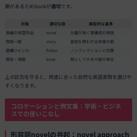
要があるためbookが
適切
です。
対象
適切な語
典型的な基準
長編の架空作品
novel
分量が長く章構成の物語
物語一般
story
長短を問わず出来事の筋
虚構ジャンル
fiction
ノンフィクションと対置
媒体・冊数
book
物としての本や版の単位
上の区別を守ると、用途に合った自然な英語表現を選びや
すくなります。
コロケーションと例文集：学術・ビジネ
スでの使いこなし
形容詞novelの共起：novel approach