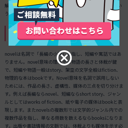
解として、
novelは「斬新だが有用性を断定しない」
とい
う位置づけが有効です。
名詞用法の近接語：story, fiction,
bookとの住み分け
novelは名詞で「長編の小説」を指し、短編や寓話ではあ
りません。novel意味の理解では物語の長さと体裁が鍵
で、短編や物語一般はstory、架空の文学全般はfiction、
物理的な本はbookです。Novel意味を名詞で誤用しない
ためには、作品の長さ、虚構性、媒体の三点を切り分けま
す。例えば長編ならnovel、短編ならshort story、ジャン
ルとしてはworks of fiction、紙や電子の媒体はbookと表
現します。またnovelsの複数形では文学的ジャンル内での
複数作品を指し、単なる冊数を数えるならbooksになりま
す。出版や書誌情報の文脈では、体裁よりも媒体を示す必