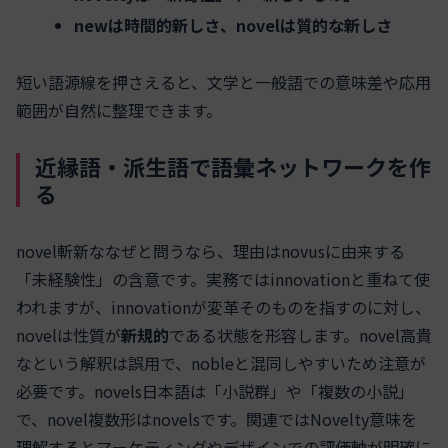
newは時間的新しさ、novelは質的な新しさ
短い語源線を押さえると、文学と一般語での意味差や応用
範囲が自然に整理できます。
近縁語・派生語で語彙ネットワークを作
る
novel斬新ななぜと問うなら、理由はnovusに由来する
「未経験性」の含意です。実務ではinnovationと重ねて使
われますが、innovationが変革そのものを指すのに対し、
novelは性質が
新規的
である状態を形容します。novel高貴
なという解釈は誤用で、nobleと混同しやすいため注意が
必要です。novels日本語は「小説群」や「複数の小説」
で、novel複数形はnovelsです。関連ではNovelty意味を
理解するとマーケティングやデザインでの評価軸が明確に