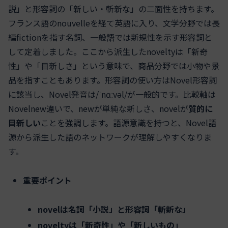
説」と形容詞の「新しい・斬新な」の二面性を持ちます。
フランス語のnouvelleを経て英語に入り、文学分野では長
編fictionを指す名詞、一般語では新規性を示す形容詞と
して定着しました。ここから派生したnoveltyは「新奇
性」や「目新しさ」という意味で、商品分野では小物や景
品を指すこともあります。形容詞の使い方はNovel形容詞
に該当し、Novel発音は/ˈnɑːvəl/が一般的です。比較軸は
Novelnew違いで、newが単純な新しさ、novelが
質的に
目新しい
ことを強調します。語源意識を持つと、Novel語
源から派生した語のネットワークが理解しやすくなりま
す。
重要ポイント
novelは名詞「小説」と形容詞「斬新な」
noveltyは「新奇性」や「新しいもの」