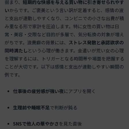
弱まり、
短期的な快感を与える買い物に引き寄せられやす
い
からです。ご褒美という言い訳が定着すると、感情の波
と支出が連動しやすくなり、コンビニでの小さな出費が積
み重なる形で家計を圧迫します。特に女性の買い物は日
常・美容・交際など目的が多層で、気分転換の対象が増え
がちです。浪費癖の背景には、
ストレス発散と承認欲求の
同時満たし
という心理が働きます。金遣いが荒い女の心理
を理解するには、トリガーとなる時間帯や場面を把握する
ことが大切です。以下は感情と支出が連動しやすい瞬間の
例です。
仕事後の疲労感が強い夜
にアプリを開く
生理前や睡眠不足
で判断が鈍る
SNSで他人の華やかさ
を見た直後