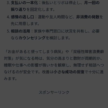
支払いの一本化
：後払いとリボは停止し、
月一回の
振り返り
を固定化します。
感情の逃し口
：運動や友人時間など、
非消費の発散
を
先に用意します。
相談の活用
：家族や専門窓口に状況を共有し、必要
なら
カウンセリング
を検討します。
「お金があると使ってしまう病気」や「双極性障害浪費癖
対策」が気になる時は、気分の高まりと散財が周期的か、
睡眠や仕事への影響が強いかを観察し、無理せず相談へつ
なげるのが安全です。改善は
小さな成功の反復
で十分に進
みます。
スポンサーリンク