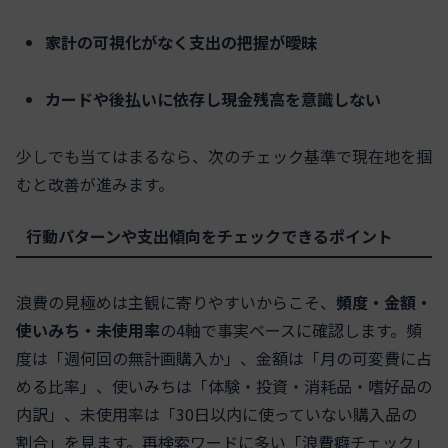
家計の可視化がなく支出の把握が曖昧
カードや後払いに依存し現金残高を意識しない
少しでも当てはまるなら、次のチェック基準で現在地を掴
むと改善が進みます。
行動パターンや支出傾向をチェックできるポイント
浪費の見極めは主観に寄りやすいからこそ、
頻度・金額・
使いみち・未使用率
の4軸で事実ベースに確認します。頻
度は「週何回の無計画購入か」、金額は「月の可変費に占
める比率」、使いみちは「体験・投資・消耗品・嗜好品の
内訳」、未使用率は「30日以内に使っていない購入品の
割合」を見ます。再検索ワードに多い「浪費癖チェック」