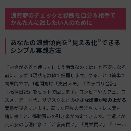
浪費癖のチェックと診断を自分＆相手で
かんたんに試したい人のために
あなたの浪費傾向を“見える化”できる
シンプル実践方法
「お金があると使ってしまう病気なのでは」と不安になる
前に、まずは現状を数値で把握します。やることは簡単で
効果的です。
1週間だけ
「支出メモ」「カテゴリ合計」
「感情日記」をセットで回します。コンビニやカフェ、コ
スメ、デート代、サブスクなどの
小さな出費が積み上がる
実態
が見えてきます。買った直後の気分やストレス度も一
緒に書くと、衝動買いの引き金が特定できます。金遣いが
荒い女の心理に多い「ご褒美買い」「見栄買い」「セール