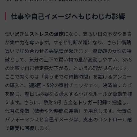
仕事や自己イメージへもじわじわ影響
使い過ぎは
ストレスの温床
になり、支払い日の不安や自責
が集中力を奪います。すると判断が雑になり、さらに衝動
買いで埋め合わせる悪循環が起きます。浪費癖の女性の特
徴として、気分の上下で買い物の量が変動しやすい、SNS
の比較で自己肯定感が下がる、という心理が見られます。
ここで効くのは「買うまでの待機時間」を設けるアンカー
の導入と、
週3回・5分
の家計チェックです。決済前にカゴ
を閉じ、翌日も必要なら購入する小さなルールが衝動を抑
えます。さらに、散財の引き金を
トリガー記録
で把握し、
代替の発散（散歩や短時間の運動）を用意します。仕事の
パフォーマンスと自己イメージは、支出のコントロール感
で
確実に回復
します。