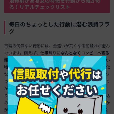
浪費癖がある女の特徴を行動から確かめ
る！リアルチェックリスト
毎日のちょっとした行動に潜む浪費フラ
グ
日常の何気ない行動には、金遣いが荒くなる前触れが潜ん
でいます。例えば、仕事帰りに
なんとなくコンビニへ寄る
頻度が高い
、セールや安売りの通知を見ると
目的外の買い
物まで増える
、週末の
デリバリーやテイクアウトが習慣化
などは要注意です。これらはストレス発散が買い物に結び
つく心理と関係しやすく、浪費癖の「初期サイン」になり
がちです。浪費癖のある人の共通点は、
使った金額よ
り“お得感”を優先
しやすいことです。女性の買い物は生活
の質向上にも直結しますが、
目的・金額・頻度
のいずれか
が崩れると支出は一気に膨らみます。以下のポイントに2