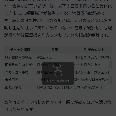
や「金遣いが荒い診断」は、以下の目安を用いると具体化
できます。
3項目以上が該当
するなら浪費傾向は強めで
す。病気の可能性が気になる場合は、気分の波と支出が連
動し生活や仕事に支障が出ていないかをまず観察し、心配
が続く時は医療機関やカウンセリングの相談が無難です。
チェック項目
目安
判断のヒント
無計画購入の頻度
週2回以上
コンビニやECの“つい買い”
可変費の跳ね上がり
月20％超の増減
セール月だけ急増
同カテゴリ重複
類似品3点以上
コスメ・服・ガジェット
未使用率
30％以上
開封前/タグ付きが残る
スクロールできます
後払い依存
月の返済が収入の1割超
リボ・BNPLの常用
数値はあくまで行動の目安です。偏りが続くほど生活の余
白は削られます。