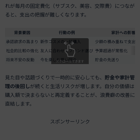
れが毎月の固定費化（サブスク、美容、交際費）につなが
ると、支出の把握が難しくなります。
背景要因
行動の例
家計への影響
承認欲求の高まり
新作コスメの一括購入
少額の積み重ねで支出が
社会的比較の強化
友人に合わせたブランド選び
予算超過が常態化
将来不安の反動
今を楽しむ買い回り
貯金の先送り
スクロールできます
見た目や話題づくりで一時的に安心しても、
貯金や家計管
理の後回し
が続くと生活リスクが増します。自分の価値は
購入額で決まらないと再定義することが、浪費癖の改善に
直結します。
スポンサーリンク