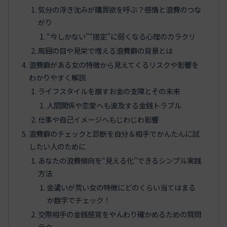
気分の浮き沈みが購買欲を呼ぶ？感情と浪費のつな
がり
“今しかない”“限定”に弱くなる心理のカラクリ
周囲の目や見栄で増える浪費癖の背景とは
浪費癖がある女の特徴から見えてくるリスクや影響を
わかりやすく解説
ライフスタイルを崩すお金の支障とその未来
人間関係や恋愛へも波及する金銭トラブル
仕事や自己イメージへもじわじわ影響
浪費癖のチェックと診断を自分＆相手でかんたんに試
したい人のために
あなたの浪費傾向を“見える化”できるシンプル実践
方法
金遣いが荒い女の特徴にどのくらい当てはまる
か数字でチェック！
交際相手の金銭感覚をやんわり確かめるための質問
テク