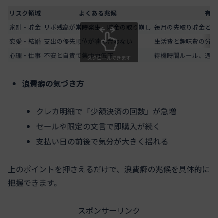
リスク領域
よくある兆候
有効
家計・貯金
リボ残高が常時発生、貯金の取り崩し
毎月の先取り貯金と上
恋愛・結婚
支出の優先順位が噛み合わない
生活費と趣味費の分離
心理・仕事
不安と自責で集中力低下
待機時間ルール、週3
スクロールできます
浪費癖の気づき方
クレカ明細で「少額決済の回数」が急増
セールや限定の文言で即購入が続く
支払い日の前後で気分が大きく揺れる
上のポイントを押さえるだけで、浪費癖の兆候を具体的に
把握できます。
スポンサーリンク