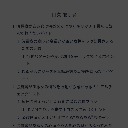
目次
浪費癖がある女の特徴をすばやくキャッチ！最初に読
んでおきたいガイド
浪費癖の意味と金遣いが荒い女性をラクに押さえる
ための定義
行動パターンや支出傾向をチェックできるポイン
ト
検索意図にジャストな読み方＆現実改善へのナビゲ
ート
浪費癖がある女の特徴を行動から確かめる！リアルチ
ェックリスト
毎日のちょっとした行動に潜む浪費フラグ
タグ付き商品や未使用コスメで気づくヒント
金銭管理が苦手と見えてくる“あるある”パターン
浪費癖がある女の心理や原因を心の奥から探ってみた