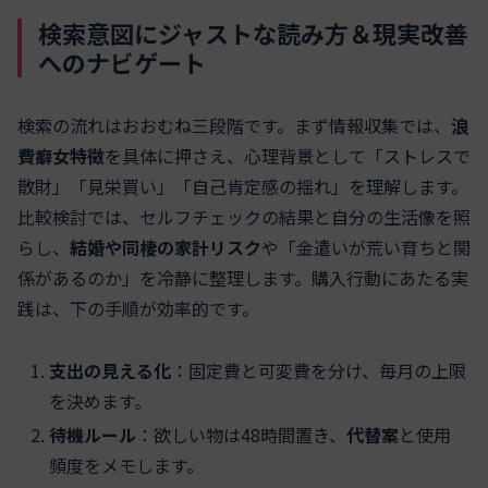
検索意図にジャストな読み方＆現実改善
へのナビゲート
検索の流れはおおむね三段階です。まず情報収集では、
浪
費癖女特徴
を具体に押さえ、心理背景として「ストレスで
散財」「見栄買い」「自己肯定感の揺れ」を理解します。
比較検討では、セルフチェックの結果と自分の生活像を照
らし、
結婚や同棲の家計リスク
や「金遣いが荒い育ちと関
係があるのか」を冷静に整理します。購入行動にあたる実
践は、下の手順が効率的です。
支出の見える化
：固定費と可変費を分け、毎月の上限
を決めます。
待機ルール
：欲しい物は48時間置き、
代替案
と使用
頻度をメモします。