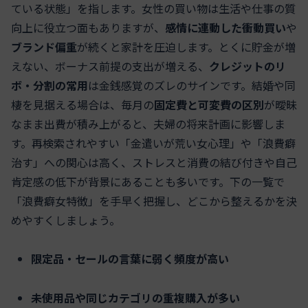
ている状態」を指します。女性の買い物は生活や仕事の質
向上に役立つ面もありますが、
感情に連動した衝動買い
や
ブランド偏重
が続くと家計を圧迫します。とくに貯金が増
えない、ボーナス前提の支出が増える、
クレジットのリ
ボ・分割の常用
は金銭感覚のズレのサインです。結婚や同
棲を見据える場合は、毎月の
固定費と可変費の区別
が曖昧
なまま出費が積み上がると、夫婦の将来計画に影響しま
す。再検索されやすい「金遣いが荒い女心理」や「浪費癖
治す」への関心は高く、ストレスと消費の結び付きや自己
肯定感の低下が背景にあることも多いです。下の一覧で
「浪費癖女特徴」を手早く把握し、どこから整えるかを決
めやすくしましょう。
限定品・セールの言葉に弱く頻度が高い
未使用品や同じカテゴリの重複購入が多い