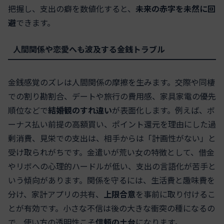
把握し、支出の癖を数値化すると、
未来の赤字を未然に回
避
できます。
人間関係や恋愛へも波及する金銭トラブル
金銭感覚のズレは人間関係の摩擦を生みます。交際や同棲
での割り勘割合、デートや旅行の費用感、家具家電の優先
順位などで
結婚観のすれ違い
が表面化します。例えば、ボ
ーナス払い前提の高額買い、ポイント還元を理由にした過
剰消費、見栄での支出は、相手からは「計画性がない」と
受け取られがちです。金遣いが荒い女の特徴として、借金
やリボへの心理的ハードルが低い、支出の言語化が苦手と
いう傾向があります。関係を守るには、生活費と趣味費を
分け、家計アプリの共有、
上限合意
を事前に取り付けるこ
とが有効です。小さな不信は後の大きな衝突の種になるの
で、使い方の透明性こそ
信頼の土台
になります。