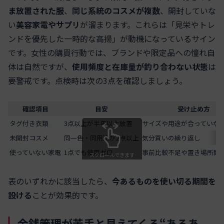
ま放置された服
、
同じ系統のコスメが複数
、開封していな
い
美容家電やサプリ
が溜まります。これらは「見栄やトレ
ンドを優先した一時的な高揚」が動機になっているサイン
です。女性の購買行動では、ブランドや限定品への憧れ自
体は自然ですが、
使用頻度と在庫量が釣り合わない状態
は
要警戒です。点検時は次の3点を確認しましょう。
確認項目
目安
受け止め方
タグ付き衣類
3点以上が半年以上放置
サイズや用途が合っていな
未開封コスメ
同一色・同用途が2点以上
気分買いの繰り返し
使っていない家電
1点でも使用ゼロ
事前比較不足や置き場所問
スクロールできます
表のいずれかに該当したら、
今あるものを使い切る期間を
設ける
ことが効果的です。
金銭管理が苦手と見えてくる“あるあ