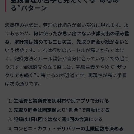
る”パターン
浪費癖の兆候は、管理の仕組みが弱い部分に現れます。よ
くあるのが、
何に使ったか思い出せない少額支出の積み重
ね
、
家計簿は始めても三日坊主
、
先取り貯金が続かない
と
いう状態です。これは行動のハードルが高いからではな
く、記録方法とルール設計が自分に合っていないため起こ
ります。金銭感覚の立て直しは、完璧主義をやめて
“ザッ
クリでも続く”
に寄せるのが近道です。再現性が高い手順
は次の通りです。
生活費と娯楽費を別財布や別アプリで分ける
先取り貯金は固定額より“割合”で自動化する
記録は1日1回ではなく週1回の合算にする
コンビニ・カフェ・デリバリーの上限回数を決める