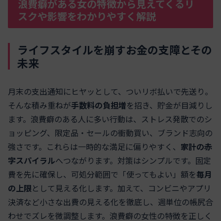
浪費癖がある女の特徴から見えてくるリ
スクや影響をわかりやすく解説
ライフスタイルを崩すお金の支障とその
未来
月末の支出通知にヒヤッとして、ついリボ払いで先送り。
そんな積み重ねが
手数料の負担増
を招き、貯金が目減りし
ます。浪費癖のある人に多い行動は、ストレス発散でのシ
ョッピング、限定品・セールの衝動買い、ブランド志向の
強さです。これらは一時的な満足に偏りやすく、
家計の赤
字スパイラル
へつながります。対策はシンプルです。固定
費を先に確保し、可処分範囲で「使ってもよい」額を
毎月
の上限
として見える化します。加えて、コンビニやアプリ
決済など小さな出費の見える化を徹底し、週単位の帳尻合
わせでズレを微調整します。浪費癖の女性の特徴を正しく