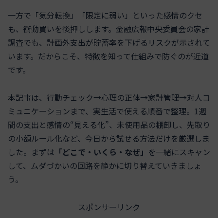
一方で「気分転換」「限定に弱い」といった感情のクセ
も、衝動買いを後押しします。金融広報中央委員会の家計
調査でも、計画外支出が貯蓄率を下げるリスクが示されて
います。だからこそ、特徴を知って仕組みで防ぐのが近道
です。
本記事は、行動チェック→心理の正体→家計管理→対人コ
ミュニケーションまで、実生活で使える順番で整理。1週
間の支出と感情の“見える化”、未使用品の棚卸し、先取り
の小額ルール化など、今日から試せる方法だけを厳選しま
した。まずは
「どこで・いくら・なぜ」
を一緒にスキャン
して、ムダづかいの回路を静かに切り替えていきましょ
う。
スポンサーリンク