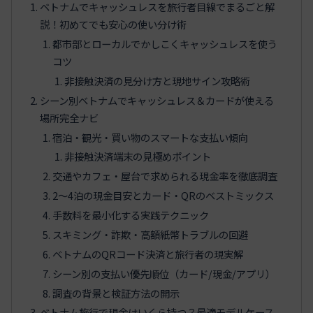
ベトナムでキャッシュレスを旅行者目線でまるごと解
説！初めてでも安心の使い分け術
都市部とローカルでかしこくキャッシュレスを使う
コツ
非接触決済の見分け方と現地サイン攻略術
シーン別ベトナムでキャッシュレス＆カードが使える
場所完全ナビ
宿泊・観光・買い物のスマートな支払い傾向
非接触決済端末の見極めポイント
交通やカフェ・屋台で求められる現金率を徹底調査
2〜4泊の現金目安とカード・QRのベストミックス
手数料を最小化する実践テクニック
スキミング・詐欺・高額紙幣トラブルの回避
ベトナムのQRコード決済と旅行者の現実解
シーン別の支払い優先順位（カード/現金/アプリ）
調査の背景と検証方法の開示
ベトナム旅行で現金はいくら持つ？最適モデルケース