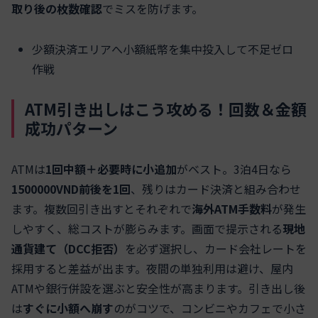
取り後の枚数確認
でミスを防げます。
少額決済エリアへ小額紙幣を集中投入して不足ゼロ
作戦
ATM引き出しはこう攻める！回数＆金額
成功パターン
ATMは
1回中額＋必要時に小追加
がベスト。3泊4日なら
1500000VND前後を1回
、残りはカード決済と組み合わせ
ます。複数回引き出すとそれぞれで
海外ATM手数料
が発生
しやすく、総コストが膨らみます。画面で提示される
現地
通貨建て（DCC拒否）
を必ず選択し、カード会社レートを
採用すると差益が出ます。夜間の単独利用は避け、屋内
ATMや銀行併設を選ぶと安全性が高まります。引き出し後
は
すぐに小額へ崩す
のがコツで、コンビニやカフェで小さ