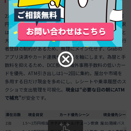
2泊は1.5〜2万円相当、3泊は2〜2.5万円、4泊は2.5〜3万
円を上限目安に設定し、残りはカードで決済します。内訳
は移動・軽食・入場料・チップ等の小口に限定。ホテルと
大型飲食、ショッピングはカード優先。現地アプリは旅行
者登録の制約があるため、無理にメイン化せず、Grabの
アプリ決済やカード連携サービスを軸にします。為替と手
数料を抑えるため、DCC拒否、海外事務手数料の低いカー
ドを優先、ATM引き出しは1〜2回に集約。屋台や市場を
多用する日だけ現金を多めにし、レシートや乗車履歴のス
クショで支出管理を可視化。
現金は“必要な日の朝にATM
で補充”
が安全です。
滞在日数
現金目安
カード優先シーン
現金優先シーン
2泊
1.5〜2万円相当
ホテル/モール/チェーン飲食
屋台/路線バス