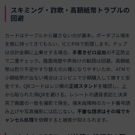
スキミング・詐欺・高額紙幣トラブルの
回避
カードはテーブルから離さないのが基本。ポータブル端末
を席に持ってきてもらい、ICとPINで処理します。チップ
は合計金額に上乗せする場合、
手書きゼロ追加
の不正防止
で二重チェック。路面両替や声掛けの勧誘は回避。高額紙
幣は釣り不足やすり替えの火種になりやすいため、ATMで
小額紙幣が出ない場合はコンビニで少額購入して崩すと安
全です。QRコードはレジ横の
正規スタンド
を確認し、上
から貼られた偽QRを避ける。レシートの通貨表記と決済
完了画面の一致を撮影で保全。端末故障時のカード番号読
み上げや写真撮影には応じない。
不審な請求はその場でキ
ャンセル処理
を依頼すると被害が抑えられます。