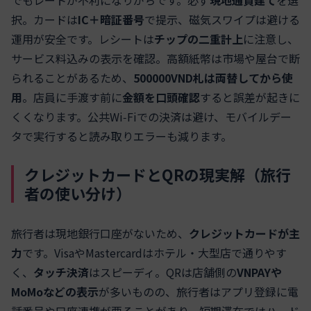
択。カードは
IC＋暗証番号
で提示、磁気スワイプは避ける
運用が安全です。レシートは
チップの二重計上
に注意し、
サービス料込みの表示を確認。高額紙幣は市場や屋台で断
られることがあるため、
500000VND札は両替してから使
用
。店員に手渡す前に
金額を口頭確認
すると誤差が起きに
くくなります。公共Wi‑Fiでの決済は避け、モバイルデー
タで実行すると読み取りエラーも減ります。
クレジットカードとQRの現実解（旅行
者の使い分け）
旅行者は現地銀行口座がないため、
クレジットカードが主
力
です。VisaやMastercardはホテル・大型店で通りやす
く、
タッチ決済
はスピーディ。QRは店舗側の
VNPAYや
MoMoなどの表示
が多いものの、旅行者はアプリ登録に電