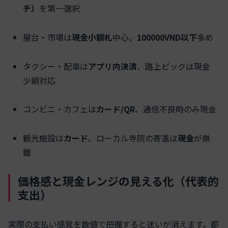
チ）
を第一選択
屋台・市場は
現金小額札
中心、
100000VND以下
多め
タクシー・配車は
アプリ内決済
、路上ピックは現金
少額対応
コンビニ・カフェは
カード/QR
、通信不良時のみ現金
観光施設は
カード
、ローカル寺院の寄進は
現金
が無
難
価格感と現金レンジの見える化（代表的
支出）
実際の支払い感覚を数値で把握すると迷いが消えます。都