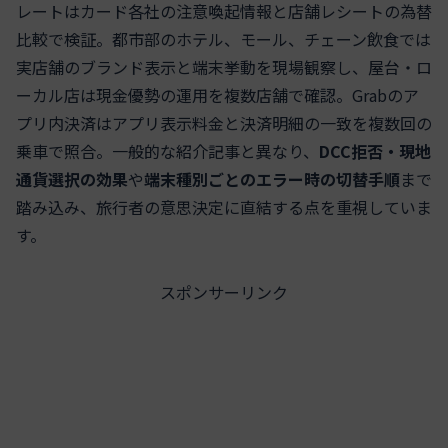
レートはカード各社の注意喚起情報と店舗レシートの為替
比較で検証。都市部のホテル、モール、チェーン飲食では
実店舗のブランド表示と端末挙動を現場観察し、屋台・ロ
ーカル店は現金優勢の運用を複数店舗で確認。Grabのア
プリ内決済はアプリ表示料金と決済明細の一致を複数回の
乗車で照合。一般的な紹介記事と異なり、
DCC拒否・現地
通貨選択の効果
や
端末種別ごとのエラー時の切替手順
まで
踏み込み、旅行者の意思決定に直結する点を重視していま
す。
スポンサーリンク