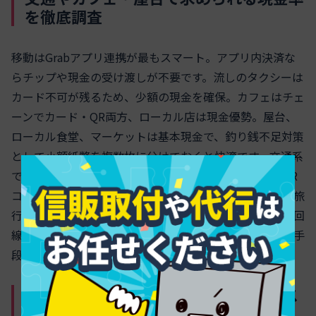
を徹底調査
移動はGrabアプリ連携が最もスマート。アプリ内決済な
らチップや現金の受け渡しが不要です。流しのタクシーは
カード不可が残るため、少額の現金を確保。カフェはチェ
ーンでカード・QR両方、ローカル店は現金優勢。屋台、
ローカル食堂、マーケットは基本現金で、釣り銭不足対策
として小額紙幣を複数枚に分けておくと快適です。交通系
では空港バスと路線バスの多くが現金払い。アプリのQR
コード決済は都市部の店舗で普及していますが、日本人旅
行者は
クレジットカード＋現金の併用
が現実的。端末や回
線の不調は珍しくないため、決済が落ちない時は支払い手
段を即切替し、待ち列を作らないのがコツです。
2〜4泊の現金目安とカード・QRのベス
トミックス