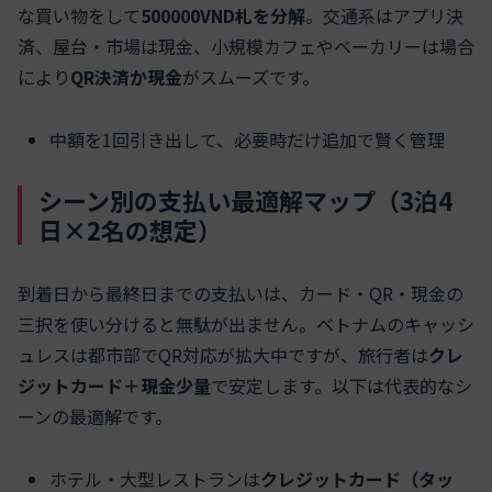
な買い物をして
500000VND札を分解
。交通系はアプリ決
済、屋台・市場は現金、小規模カフェやベーカリーは場合
により
QR決済か現金
がスムーズです。
中額を1回引き出して、必要時だけ追加で賢く管理
シーン別の支払い最適解マップ（3泊4
日×2名の想定）
到着日から最終日までの支払いは、カード・QR・現金の
三択を使い分けると無駄が出ません。ベトナムのキャッシ
ュレスは都市部でQR対応が拡大中ですが、旅行者は
クレ
ジットカード＋現金少量
で安定します。以下は代表的なシ
ーンの最適解です。
ホテル・大型レストランは
クレジットカード（タッ