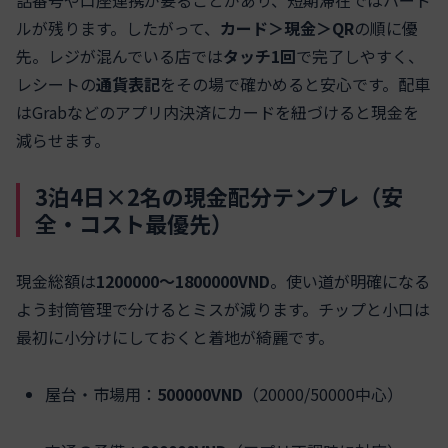
話番号や口座連携が要ることがあり、短期滞在ではハード
ルが残ります。したがって、
カード＞現金＞QR
の順に優
先。レジが混んでいる店では
タッチ1回
で完了しやすく、
レシートの
通貨表記
をその場で確かめると安心です。配車
はGrabなどのアプリ内決済にカードを紐づけると現金を
減らせます。
3泊4日×2名の現金配分テンプレ（安
全・コスト最優先）
現金総額は
1200000〜1800000VND
。使い道が明確になる
よう封筒管理で分けるとミスが減ります。チップと小口は
最初に小分けにしておくと着地が綺麗です。
屋台・市場用：
500000VND
（20000/50000中心）