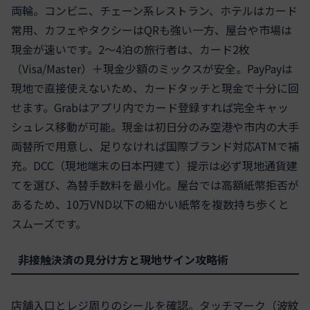
両輪。コンビニ、チェーン系レストラン、ホテルはカード
常用、カフェやタクシーはQRも強い一方、屋台や市場は
現金が速いです。2〜4泊の旅行者は、カード2枚
（Visa/Master）＋現金少額のミックスが安全。PayPayは
現地で直接使えないため、カードタッチと現金で十分に回
せます。Grabはアプリ内でカード登録すれば完全キャッ
シュレス移動が可能。現金は初日分のみ空港や市内の大手
両替所で用意し、足りなければ国際ブランド対応ATMで補
充。DCC（現地端末の日本円建て）提示は必ず現地通貨建
てを選び、為替手数料を最小化。屋台では高額紙幣拒否が
あるため、10万VND以下の細かい紙幣を複数持ち歩くと
スムーズです。
非接触決済の見分け方と現地サイン攻略術
店舗入口とレジ周りのシールを確認。タッチマーク（波紋