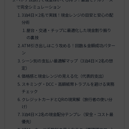
で完全シミュレーション
3泊4日×2名で実践！現金レンジの目安と安心の配
分術
屋台・交通・チップに最適化した現金割り振り
の裏技
ATM引き出しはこう攻める！回数＆金額成功パター
ン
シーン別の支払い最適解マップ（3泊4日×2名の想
定）
価格感と現金レンジの見える化（代表的支出）
スキミング・DCC・高額紙幣トラブルを避ける実務
チェック
クレジットカードとQRの現実解（旅行者の使い分
け）
3泊4日×2名の現金配分テンプレ（安全・コスト最
優先）