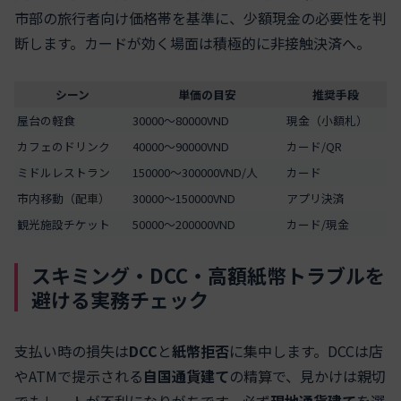
市部の旅行者向け価格帯を基準に、少額現金の必要性を判
断します。カードが効く場面は積極的に非接触決済へ。
シーン
単価の目安
推奨手段
屋台の軽食
30000〜80000VND
現金（小額札）
カフェのドリンク
40000〜90000VND
カード/QR
ミドルレストラン
150000〜300000VND/人
カード
市内移動（配車）
30000〜150000VND
アプリ決済
観光施設チケット
50000〜200000VND
カード/現金
スキミング・DCC・高額紙幣トラブルを
避ける実務チェック
支払い時の損失は
DCC
と
紙幣拒否
に集中します。DCCは店
やATMで提示される
自国通貨建て
の精算で、見かけは親切
でもレートが不利になりがちです。必ず
現地通貨建て
を選