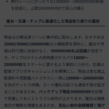
旅行シーンにぴったりな1200000〜1800000VND前後
を目安に、上限2000000VNDで安心の備え
屋台・交通・チップに最適化した現金割り振りの裏技
現金は少額決済ゾーンに集中的に配分します。おすすめは
20000/50000/100000VND
の小額紙幣を厚めに。屋台や市
場は釣り銭に余裕がなく、
500000VND札は回避
が安定で
す。チップはホテルの荷物運びやスパで
10000〜
20000VND
をスマートに渡せるよう事前に小分け。交通は
配車アプリのキャッシュレスを標準にし、現金は急な路上
駐車料や短距離バイクタクシー用に
100000〜200000VND
を別ポケットで待機。カード優先の店でも通信不良が起き
ることがあるため、
バックアップ現金200000VND
を封筒
で死蔵しておくとトラブル耐性が上がります。屋台は価格
表示が曖昧な場面もあるため、
支払い前の金額確認
と
受け