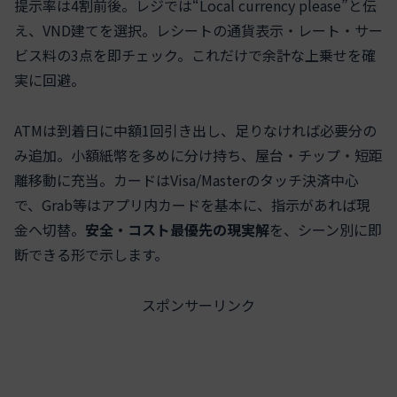
提示率は4割前後。レジでは“Local currency please”と伝
え、VND建てを選択。レシートの通貨表示・レート・サー
ビス料の3点を即チェック。これだけで余計な上乗せを確
実に回避。
ATMは到着日に中額1回引き出し、足りなければ必要分の
み追加。小額紙幣を多めに分け持ち、屋台・チップ・短距
離移動に充当。カードはVisa/Masterのタッチ決済中心
で、Grab等はアプリ内カードを基本に、指示があれば現
金へ切替。
安全・コスト最優先の現実解
を、シーン別に即
断できる形で示します。
スポンサーリンク