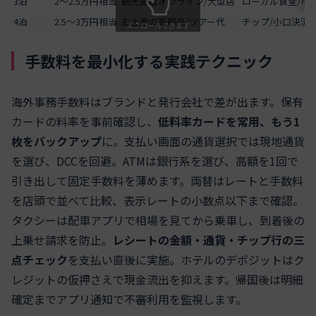
3泊
2〜2.5万円相当
観光施設オンライン/大型店
ローカル食堂/市
4泊
2.5〜3万円相当
お土産の高額品/ツアー代
チップ/小口決済
スクロールできます
手数料を最小化する実践テクニック
海外事務手数料はブランドと発行会社で差が出ます。保有
カードの料率を事前確認し、
低料率カードを常用、もう1
枚をバックアップ
に。支払い画面の通貨選択では現地通貨
を選び、DCCを回避。ATMは銀行系を選び、高額を1回で
引き出して固定手数料を薄めます。両替はレートと手数料
を店頭で並べて比較、表示レートの小数点以下まで確認。
タクシーは配車アプリで相場を見てから乗車し、到着後の
上乗せ請求を防止。
レシートの金額・通貨・チップ行の三
点チェック
を支払い直後に実施。ホテルのデポジットはク
レジットの仮押さえで現金流出を抑えます。帰国後は明細
確定までアプリ通知で不審利用を監視します。