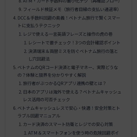
ATM・カード手数料の最小化テク（再確認フロー）
フィールド検証メモ（旅行者目線の支払い通過率）
DCC＆手数料回避の奥義！ベトナム旅行で賢くスマー
トに支払うテクニック
レジで使える一言英語フレーズと操作の虎の巻
レシートで要チェック！3つの会計確認ポイント
決済端末＆両替ミスを防ぐベトナム旅行の落と
し穴回避法
ベトナムのQRコード決済と電子マネー、実際どうな
の？体験と限界を分かりやすく解説
旅行者がぶつかるQRアプリ連携の壁とは？
日本のアプリは海外で使える？ベトナムキャッシュ
レス活用の可否チェック
ベトナムキャッシュレスで安心・快適！安全対策とト
ラブル回避マニュアル
カード決済のスマート防衛とレジでの安心対策
ATM＆スマートフォンを使う時の危険回避ポイ