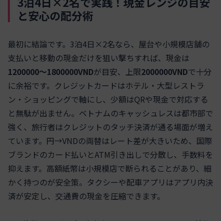
3泊4日×2名で実践！現金レンジの目安
と安心の配分術
最初に結論です。3泊4日×2名なら、屋台や小規模店舗の
支払いと移動の現金だけを狙い撃ちすれば、現金は
1200000〜1800000VND
が目安、上限
2000000VND
で十分
に余裕です。クレジットカードはホテル・大型レストラ
ン・ショッピングで軸にし、少額はQRや現金で対応する
と無駄が出ません。ベトナムのキャッシュレスは都市部で
強く、旅行者はクレジットのタッチ決済が通る場面が増え
ています。円→VNDの両替はレート差が大きいため、国際
ブランドのカード払いとATM引き出しで分散し、手数料を
抑えます。高額紙幣は小規模店で断られることがあり、細
かく持つのが安全策。タクシーや配車アプリはアプリ内決
済が安定し、交通費の現金を圧縮できます。