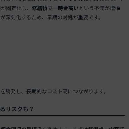
態が固定化し、
修繕積立一時金高い
という不満が増幅
立
が深刻化するため、早期の対処が重要です。
期
を誘発し、長期的なコスト高につながります。
るリスクも？
未収金回収の手続き
を進めます。まずは
督促状・内容証