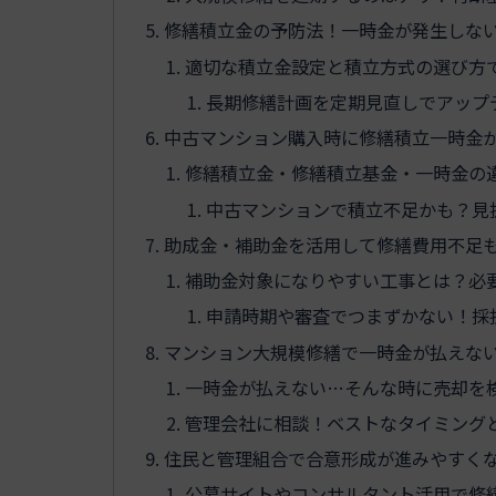
修繕積立金の予防法！一時金が発生しな
適切な積立金設定と積立方式の選び方
長期修繕計画を定期見直しでアップ
中古マンション購入時に修繕積立一時金
修繕積立金・修繕積立基金・一時金の
中古マンションで積立不足かも？見
助成金・補助金を活用して修繕費用不足
補助金対象になりやすい工事とは？必
申請時期や審査でつまずかない！採
マンション大規模修繕で一時金が払えな
一時金が払えない…そんな時に売却を
管理会社に相談！ベストなタイミング
住民と管理組合で合意形成が進みやすく
公募サイトやコンサルタント活用で修