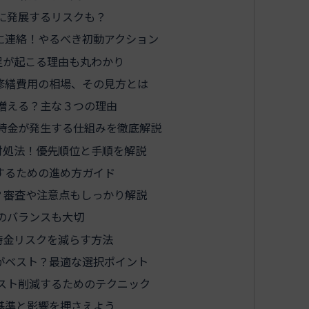
に発展するリスクも？
に連絡！やるべき初動アクション
足が起こる理由も丸わかり
修繕費用の相場、その見方とは
増える？主な３つの理由
時金が発生する仕組みを徹底解説
対処法！優先順位と手順を解説
するための進め方ガイド
？審査や注意点もしっかり解説
のバランスも大切
時金リスクを減らす方法
がベスト？最適な選択ポイント
スト削減するためのテクニック
基準と影響を押さえよう