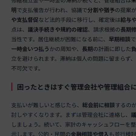
明
で支払催告が行われ、協議で
分割や猶予
の提案
や支払督促
など法的手段に移行し、確定後は
給与
点は、
議決手続きや規約の確認
、請求根拠の
長期
当性です。居住継続が困難になる前に、
早期相談
で
一時金いつ払う
かの周知や、
長期
の計画に即した
立を避けられます。滞納は個人の問題に留まらず、
不可欠です。
困ったときはすぐ管理会社や管理組合
支払いが難しいと感じたら、
総会前に相談
するの
討しやすくなります。まずは管理会社に連絡し、
しましょう。続いて、家計のキャッシュフローを
示します。公的・民間の
金融相談や借入
も並行検