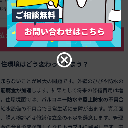
進行テクニック
払えない時はどうなる？知らなきゃ損
、住環境はどう変わってしまう？
止まらない
ことが最大の問題です。外壁のひびや防水の
鉄筋腐食が加速
します。結果として将来の修繕費用は増
す。住環境面では、
バルコニー防水や屋上防水の不具合
・給水設備の不具合で日常生活に支障が出ます。資産面
り、購入検討者は修繕積立金の不足を懸念します。管理
組合の合意形成が難しくなり
トラブル
に発展します。中