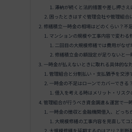
滞納が続くと法的措置や差し押さえ
困ったときはすぐ管理会社や管理組合
修繕積立一時金の相場はどのくらい？不
マンションの規模や工事内容で変わる
二回目の大規模修繕では費用がなぜ
修繕積立金の額設定が足りないと一
一時金が払えないときに取れる具体的な
管理組合と分割払い・支払猶予を交渉
一時金の不足はローンでカバーできる
借入を考える時はメリット・リスク
管理組合が行うべき資金調達＆運営で一
一時金の徴収と金融機関借入、どっち
大規模修繕の工事内容を見直してコ
大規模修繕を延期するのはアリ？判断