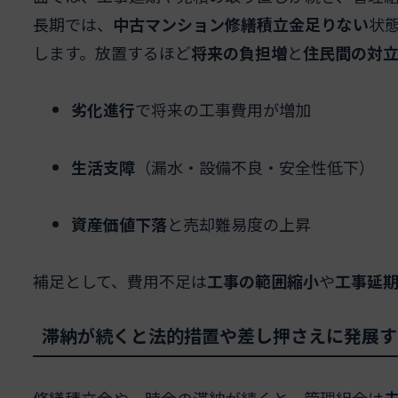
長期では、
中古マンション修繕積立金足りない
状
します。放置するほど
将来の負担増
と
住民間の対
劣化進行
で将来の工事費用が増加
生活支障
（漏水・設備不良・安全性低下）
資産価値下落
と売却難易度の上昇
補足として、費用不足は
工事の範囲縮小
や
工事延
滞納が続くと法的措置や差し押さえに発展す
修繕積立金や一時金の滞納が続くと、管理組合は