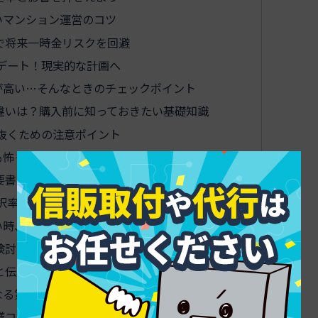
いマンション運営のコツ
で将来一時金リスクを回避
デート！現実的な計画へ
が高い…そんなときのチェックポイント
違いは？購入前に知っておきたい基礎知識
抜くための注意ポイント
も怖くない！申請ポイントまとめ
要書類や申請準備の流れ
択率アップのコツ
い時、よくある質問を一挙解決
検討する基準と進め方
と伝え方を伝授
なる第三者支援サービスの利用術
繕コストをグッと下げるコツ