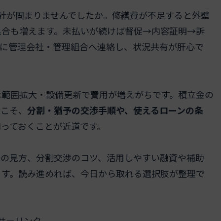
家計が固まりませんでしたか。修繕費が不足すると外壁
具合も増えます。未払いが続けば督促→内容証明→訴
前に管理会社・管理組合へ連絡し、状況共有が肝心で
は範囲拡大・設備更新で費用が増えがちです。積立金の
らこそ、
分割・猶予の交渉手順や、使えるローンの条
知っておくことが近道です。
場の見方、分割交渉のコツ、活用しやすい融資や補助
ます。読み進めれば、今日から取れる選択肢が整理で
サーリンク