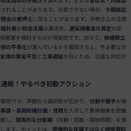
がされることがあります。合意できない場合、
少額訴訟
や預金の差押え
に至ることがあります。手続き上の注意
修繕計画と総会決議
の適法性、
遅延損害金の算定
の妥
和解案を検討するのが現実的です。加えて、
修繕積立
負担の平準化
が進んでいるかを確認すると、不必要な対
全体の資金不足
と
工事遅延
を招くため、迅速な対応が
に連絡！やるべき初動アクション
が鉄則です。早期なら選択肢が広がり、
分割や猶予
が検
議事録・長期修繕計画・見積
を入手して費用根拠を把握
整理し、
現実的な分割案
（月額・回数・開始時期）を提
討します。ポイントは、
感情的な反論ではなく根拠資料