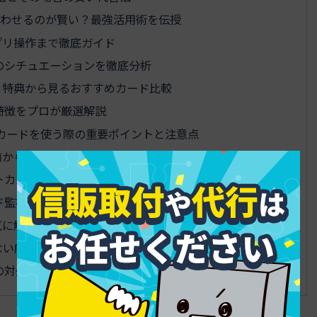
合わせるのが賢い？最強活用術を伝授
プリ操作まで徹底ガイド
めのシチュエーションを徹底分析
と特典から見るおすすめカード比較
特徴をプロが厳選解説
カードを使う際の重要ポイントと注意点
前から帰国後までの安全対策チェックリスト
トカードを守る鉄壁セキュリティ対策
ド監視とトラブル時の連絡術
気に解決！現地トラブル対応術
ない店舗がある理由をわかりやすく解説
の対処法まとめ