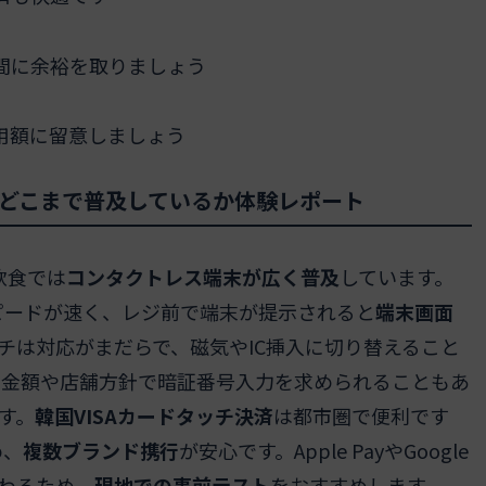
間に余裕を取りましょう
用額に留意しましょう
どこまで普及しているか体験レポート
飲食では
コンタクトレス端末が広く普及
しています。
決済スピードが速く、レジ前で端末が提示されると
端末画面
ッチは対応がまだらで、磁気やIC挿入に切り替えること
、金額や店舗方針で暗証番号入力を求められることもあ
す。
韓国VISAカードタッチ決済
は都市圏で便利です
め、
複数ブランド携行
が安心です。Apple PayやGoogle
変わるため、
現地での事前テスト
をおすすめします。