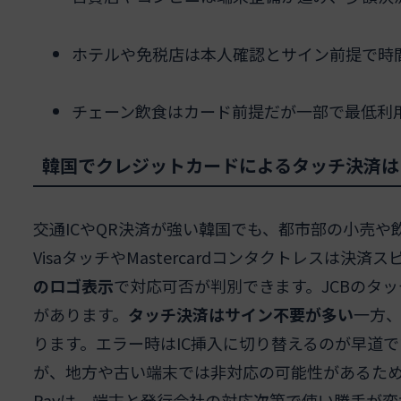
ホテルや免税店は本人確認とサイン前提で時
チェーン飲食はカード前提だが一部で最低利
韓国でクレジットカードによるタッチ決済は
交通ICやQR決済が強い韓国でも、都市部の小売や
VisaタッチやMastercardコンタクトレスは
のロゴ表示
で対応可否が判別できます。JCBのタ
があります。
タッチ決済はサイン不要が多い
一方
ります。エラー時はIC挿入に切り替えるのが早道で
が、地方や古い端末では非対応の可能性があるた
Payは、端末と発行会社の対応次第で使い勝手が