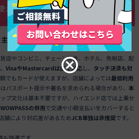
使えるかを徹底解明！現地でのリアル
る主な場所やシーンを一挙紹介
百貨店やコンビニ、チェーン飲食、ホテル、免税店、配
。
VisaやMastercardは広く対応
し、
タッチ決済も対
少額でもカードが使えますが、店舗によっては
最低利用
ではパスポート提示や署名を求められる場合があり、
本
チップ文化は基本不要ですが、ハイエンド店では上乗せ
OWPASSの併用
で交通や小額支払いをカバーすると
や店舗により対応差があるため
JCB単独は非推奨
です。
済も快適です