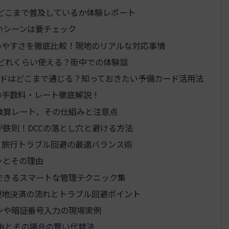
どこまで普及しているか体験レポート
いシーンは要チェック
いやすさを徹底比較！現地のリアルな対応事情
ードはどれくらい使える？街中での体験談
ットカードはどこまで通じる？知っておきたい予備カード活用法
の手数料・レート徹底解説！
換算レート、その仕組みと注意点
鉄則！DCCの落とし穴と避ける方法
？旅行トラブル回避の最適バランス術
ンとその理由
できるスマートな管理テクニック集
現地決済の流れとトラブル回避ポイント
ンや暗証番号入力の現場実例
由とその場合の賢い代替法