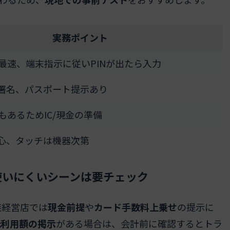
実務ポイント
最速、端末指示に従いPINが出たら入力
や署名、パスポート提示あり
もあるためIC/現金の準備
中心、タッチは機器次第
使いにくいシーンは要チェック
族経営店では
現金前提
や
カード手数料上乗せ
の提示に
低利用額の掲示
がある場合は、会計前に確認するとトラ