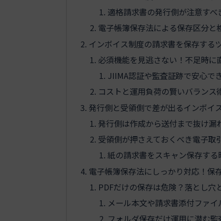
適格請求書の発行側が注意すべ
電子帳簿保存法による保存区分と
インボイス制度の請求書を保存する
必須機能を見逃さない！不足時に
JIIMA認証や監査証跡で安心
コストと運用負荷の賢いバランス
発行側と受領側で差が出るインボイ
発行側は作成から送付まで抜け漏
受領側が押さえておくべき電子取
紙の請求書をスキャン保存する
電子帳簿保存法にしっかり対応！保存
PDFだけの保存は危険？落とし穴
メール本文や請求書添付ファイ
フォルダ保存だけ運用に潜む監