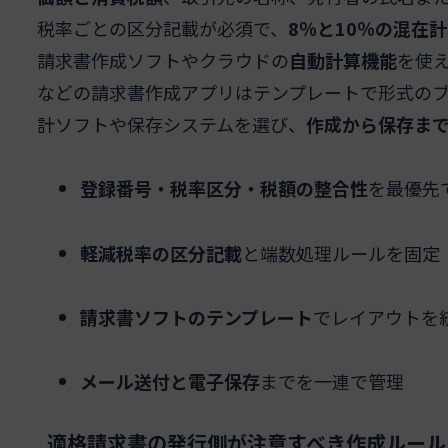
税率ごとの区分記載が必須で、
8％と10％の混在
請求書作成ソフトやクラウドの
自動計算機能
を使え
などの請求書作成アプリはテンプレートで形式の
計ソフトや保存システムを選び、
作成から保存ま
登録番号・税率区分・税額の整合性
を最優先
軽減税率の区分記載
と端数処理ルールを固定
請求書ソフトのテンプレート
でレイアウトを
メール送付と電子保存
までを一連で管理
適格請求書の発行側が注意すべき作成ルール