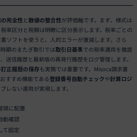
項の完全性
と
数値の整合性
が評価軸です。まず、様式は
、税率区分と税額は明瞭に区分表示します。税率ごとの
求書ソフトを使うと、人的エラーが激減します。さら
更時期のまたぎ取引では
取引日基準
での税率適用を徹底
し、送信履歴と最新版の再発行履歴をログ管理します。
の
訂正履歴の保存
も実務では重要です。Misoca請求書
トおすすめ機能である
登録番号自動チェック
や
計算ロジ
もブレない運用が実現します。
冒頭に配置
自動確認
して固定