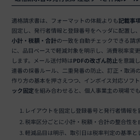
適格請求書は、フォーマットの体裁よりも
記載事
固定し、発行者情報と登録番号をヘッダに配置し
小計・税額・合計
の一致を自動チェックできる請
に、品目ベースで軽減対象を明示し、消費税率変
します。メール送付時は
PDFの改ざん防止
を意識
連番の採番ルール、二重発番の防止、訂正・取消
作り方の基本を押さえつつ、インボイス対応ソフ
ック固定
を組み合わせると、個人事業主の現場で
レイアウトを固定し登録番号と発行者情報を
税率区分ごとに小計・税額・合計の整合性を
軽減品目は明示、取引日は税率判定の基準と