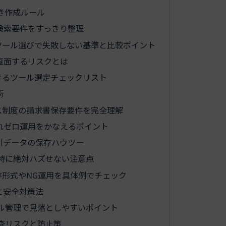
き作成ルール
検索要件をすっきり整理
ツール選びで失敗しない基準と比較ポイント
直面するリスクとは
できるツール選定チェックリスト
術
ス制度の請求書保存要件を完全理解
れゼロ運用をかなえるポイント
引データの保存ハウツー
時に絶対ハズせない注意点
形式やNG運用を具体例でチェック
と安全対策法
ル管理で見落としやすいポイント
査リスクと防止策