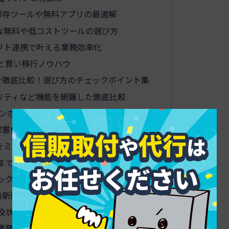
保存ツールや無料アプリの最適解
な無料や低コストツールの選び方
フト連携で叶える業務効率化
と賢い移行ノウハウ
を徹底比較！選び方のチェックポイント集
リティなど機能を網羅した徹底比較
子インボイス対応状況に着目
求書保存ツールで失敗しない体制づくり
をミスゼロに
まで安心の運用ルール
ックアップの最重要ポイント
最新動向と実務最前線の活用ヒント
普及状況と今後動向を押さえる
の業務改革事例まとめ