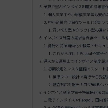
予算で選ぶインボイス制度の請求書
個人事業主や小規模事業者も安心
中小企業向け保存ツールと会計ソ
買い切り型やクラウド型の違い
インボイス制度の請求書保存ツール
発行と受領自動化や検索・セキュ
これから注目！Peppolや電
導入から運用までインボイス制度請
初期設定とマスタ整備でスタート
標準フロー設計で発行から受領
監査対応も盤石！ログ管理とバ
インボイス制度や電子帳簿保存法の
電子インボイスやPeppol、国内
AI OCRや自動化がもたらす実際