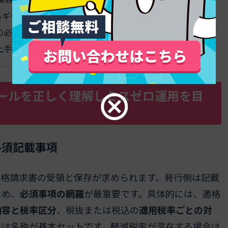
るギモンをまるっと解決！よくある質問集
の必須条件を一括チェック
上手な選び方と使いこなし術
ールを正しく理解しミスゼロ運用を目
必須記載事項
適格請求書の受領と保存が求められます。発行側は記載
ため、
必須事項の網羅
が最重要です。具体的には、適格
内容と税率区分
、税抜または税込の
適用税率ごとの対
たは名称が基本セットです。軽減税率が混在する場合は