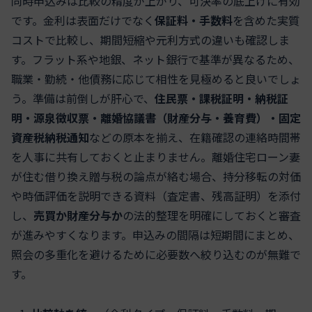
同時申込みは比較の精度が上がり、可決率の底上げに有効
です。金利は表面だけでなく
保証料・手数料
を含めた実質
コストで比較し、期間短縮や元利方式の違いも確認しま
す。フラット系や地銀、ネット銀行で基準が異なるため、
職業・勤続・他債務に応じて相性を見極めると良いでしょ
う。準備は前倒しが肝心で、
住民票・課税証明・納税証
明・源泉徴収票・離婚協議書（財産分与・養育費）・固定
資産税納税通知
などの原本を揃え、在籍確認の連絡時間帯
を人事に共有しておくと止まりません。離婚住宅ローン妻
が住む借り換え贈与税の論点が絡む場合、持分移転の対価
や時価評価を説明できる資料（査定書、残高証明）を添付
し、
売買か財産分与か
の法的整理を明確にしておくと審査
が進みやすくなります。申込みの間隔は短期間にまとめ、
照会の多重化を避けるために必要数へ絞り込むのが無難で
す。