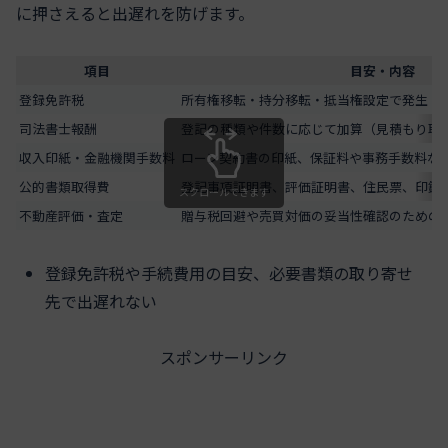
に押さえると出遅れを防げます。
項目
目安・内容
登録免許税
所有権移転・持分移転・抵当権設定で発生（
司法書士報酬
登記の種類や件数に応じて加算（見積もり取
収入印紙・金融機関手数料
ローン契約書の印紙、保証料や事務手数料な
公的書類取得費
登記事項証明書、評価証明書、住民票、印鑑
スクロールできます
不動産評価・査定
贈与税回避や売買対価の妥当性確認のための
登録免許税や手続費用の目安、必要書類の取り寄せ
先で出遅れない
スポンサーリンク