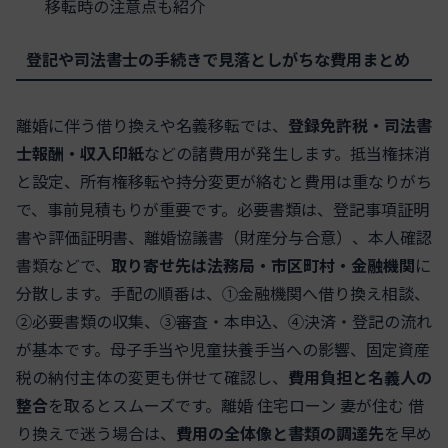
移転時の注意点も紹介
登記や司法書士の手続きで見落としがちな費用まとめ
離婚に伴う借り換えや名義移転では、
登録免許税・司法書
士報酬・収入印紙
などの諸費用が発生します。抵当権抹消
と設定、所有権移転や持分変更が絡むと費用は重なりがち
で、事前見積もりが重要です。必要書類は、登記事項証明
書や評価証明書、離婚協議書（財産分与合意）、本人確認
書類などで、
取り寄せ先は法務局・市区町村・金融機関
に
分散します。手配の順番は、①金融機関へ借り換え相談、
②必要書類の収集、③審査・本申込、④決済・登記の流れ
が基本です。母子手当や児童扶養手当への影響、固定資産
税の納付主体の変更も併せて確認し、
費用負担と名義人の
整合
を取るとスムーズです。離婚 住宅ローン 妻が住む 借
り換えで迷う場合は、
費用の全体像と書類の調達先
を早め