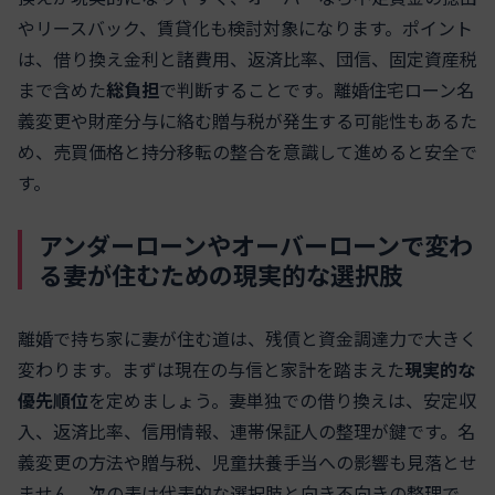
やリースバック、賃貸化も検討対象になります。ポイント
は、借り換え金利と諸費用、返済比率、団信、固定資産税
まで含めた
総負担
で判断することです。離婚住宅ローン名
義変更や財産分与に絡む贈与税が発生する可能性もあるた
め、売買価格と持分移転の整合を意識して進めると安全で
す。
アンダーローンやオーバーローンで変わ
る妻が住むための現実的な選択肢
離婚で持ち家に妻が住む道は、残債と資金調達力で大きく
変わります。まずは現在の与信と家計を踏まえた
現実的な
優先順位
を定めましょう。妻単独での借り換えは、安定収
入、返済比率、信用情報、連帯保証人の整理が鍵です。名
義変更の方法や贈与税、児童扶養手当への影響も見落とせ
ません。次の表は代表的な選択肢と向き不向きの整理で