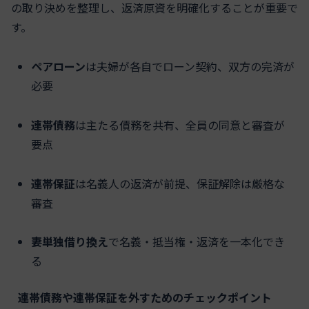
の取り決めを整理し、返済原資を明確化することが重要で
す。
ペアローン
は夫婦が各自でローン契約、双方の完済が
必要
連帯債務
は主たる債務を共有、全員の同意と審査が
要点
連帯保証
は名義人の返済が前提、保証解除は厳格な
審査
妻単独借り換え
で名義・抵当権・返済を一本化でき
る
連帯債務や連帯保証を外すためのチェックポイント