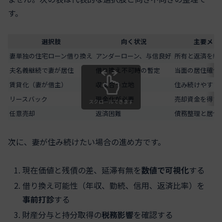
す。
選択肢
向く状況
主要メリ
妻単独の住宅ローン借り換え
アンダーローン、与信良好
所有と返済を統
夫名義継続で妻が居住
借り換え不可時の暫定
当面の居住確保
賃貸化（妻が借主）
収支合う立地
住み続けやすい
リースバック
現金化が必要
売却資金を得て
スクロールできます
任意売却
返済困難
債務整理と居住
次に、妻が住み続けたい場合の進め方です。
現在価値と残債の差、延滞有無を
数値で可視化
する
借り換え可能性（年収、勤続、信用、返済比率）を
事前打診
する
財産分与と持分取得の
税務影響
を確認する