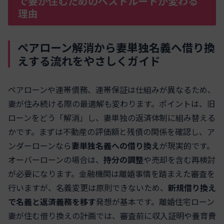
で妻が住むためのベストルートが変わる
理由
ペアローン解消から妻単独名義へ借り換
えする流れをやさしくガイド
ペアローンや連帯債務、連帯保証は仕組みが異なるため、
妻が住み続ける際の最適解も変わります。ポイントは、旧
ローンをどう「解消」し、妻単独の返済体制に組み替える
かです。まずは不動産の評価額と残債の関係を確認し、ア
ンダーローンなら
妻単独名義への借り換え
が現実的です。
オーバーローンの場合は、
持分の調整
や売却を含む再検討
が必要になります。金融機関は離婚事情を踏まえた審査を
行いますが、名義変更は原則できないため、
新規借り換え
で名義と返済義務を移す
発想が基本です。離婚住宅ローン
妻が住む借り換えの計画では、審査前に収入証明や養育費