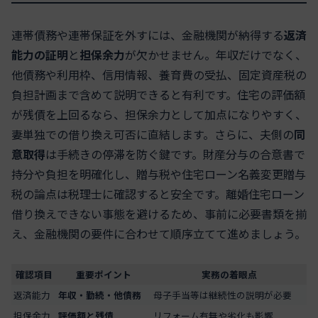
連帯債務や連帯保証を外すには、金融機関が納得する
返済
能力の証明
と
担保余力
が欠かせません。年収だけでなく、
他債務や利用枠、信用情報、養育費の受払、固定資産税の
負担計画まで含めて説明できると有利です。住宅の評価額
が残債を上回るなら、担保余力として加点になりやすく、
妻単独での借り換え可否に直結します。さらに、夫側の
同
意取得
は手続きの停滞を防ぐ鍵です。財産分与の合意書で
持分や負担を明確化し、贈与税や住宅ローン名義変更贈与
税の論点は税理士に確認すると安全です。離婚住宅ローン
借り換えできない事態を避けるため、事前に必要書類を揃
え、金融機関の要件に合わせて順序立てて進めましょう。
確認項目
重要ポイント
実務の着眼点
返済能力
年収・勤続・他債務
母子手当等は継続性の説明が必要
担保余力
評価額と残債
リフォーム有無や劣化も影響