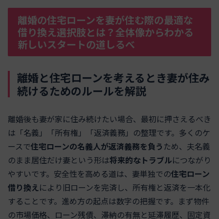
離婚の住宅ローンを妻が住む際の最適な
借り換え選択肢とは？全体像からわかる
新しいスタートの道しるべ
離婚と住宅ローンを考えるとき妻が住み
続けるためのルールを解説
離婚後も妻が家に住み続けたい場合、最初に押さえるべき
は「名義」「所有権」「返済義務」の整理です。多くのケ
ースで
住宅ローンの名義人が返済義務を負う
ため、夫名義
のまま居住だけ妻という形は
将来的なトラブル
につながり
やすいです。安全性を高める道は、妻単独での
住宅ローン
借り換え
により旧ローンを完済し、所有権と返済を一本化
することです。進め方の起点は数字の把握です。まず物件
の市場価格、ローン残債、滞納の有無と延滞履歴、固定資