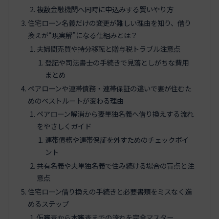
複数金融機関へ同時に申込みする賢いやり方
住宅ローン名義だけの変更が難しい理由を知り、借り
換えが“現実解”になる仕組みとは？
夫婦間売買や持分移転と贈与税トラブル注意点
登記や司法書士の手続きで見落としがちな費用
まとめ
ペアローンや連帯債務・連帯保証の違いで妻が住むた
めのベストルートが変わる理由
ペアローン解消から妻単独名義へ借り換えする流れ
をやさしくガイド
連帯債務や連帯保証を外すためのチェックポイ
ント
共有名義や夫単独名義で住み続ける場合の盲点と注
意点
住宅ローン借り換えの手続きと必要書類をミスなく進
めるステップ
仮審査から本審査までの流れを完全マスター