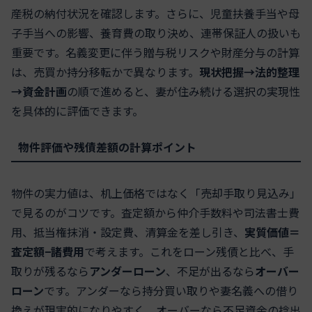
産税の納付状況を確認します。さらに、児童扶養手当や母
子手当への影響、養育費の取り決め、連帯保証人の扱いも
重要です。名義変更に伴う贈与税リスクや財産分与の計算
は、売買か持分移転かで異なります。
現状把握→法的整理
→資金計画
の順で進めると、妻が住み続ける選択の実現性
を具体的に評価できます。
物件評価や残債差額の計算ポイント
物件の実力値は、机上価格ではなく「売却手取り見込み」
で見るのがコツです。査定額から仲介手数料や司法書士費
用、抵当権抹消・設定費、清算金を差し引き、
実質価値＝
査定額−諸費用
で考えます。これをローン残債と比べ、手
取りが残るなら
アンダーローン
、不足が出るなら
オーバー
ローン
です。アンダーなら持分買い取りや妻名義への借り
換えが現実的になりやすく、オーバーなら不足資金の捻出