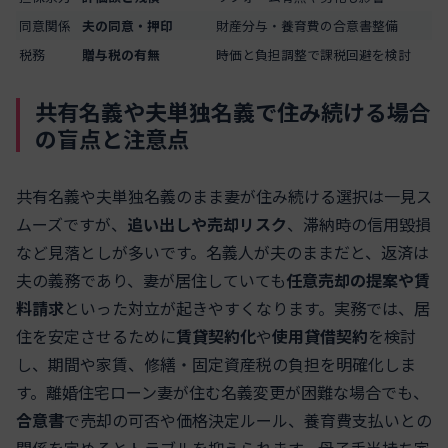
同意関係
夫の同意・押印
財産分与・養育費の合意書整備
税務
贈与税の有無
時価と負担調整で課税回避を検討
共有名義や夫単独名義で住み続ける場合
の盲点と注意点
共有名義や夫単独名義のまま妻が住み続ける選択は一見ス
ムーズですが、
追い出しや売却リスク
、滞納時の信用毀損
など見落としが多いです。名義人が夫のままだと、返済は
夫の義務であり、妻が居住していても
任意売却の提案や賃
料請求
といった対立が起きやすくなります。実務では、居
住を安定させるために
賃貸契約化
や
使用貸借契約
を検討
し、期間や家賃、修繕・固定資産税の負担を明確化しま
す。離婚住宅ローン妻が住む名義変更が困難な場合でも、
合意書
で売却の可否や価格決定ルール、養育費支払いとの
関係を定めるとトラブルを抑えられます。母子手当持ち家