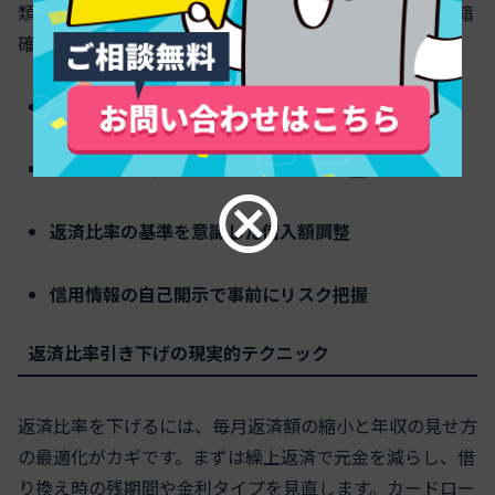
類が信頼度を高めます。スケジュールは余裕を持ち、在籍
確認に即応できる体制を整えると進行がスムーズです。
年収・勤続年数の安定性を客観資料で補強
他債務の圧縮とリボ・カードローンの整理
返済比率の基準を意識した借入額調整
信用情報の自己開示で事前にリスク把握
返済比率引き下げの現実的テクニック
返済比率を下げるには、毎月返済額の縮小と年収の見せ方
の最適化がカギです。まずは繰上返済で元金を減らし、借
り換え時の残期間や金利タイプを見直します。カードロー