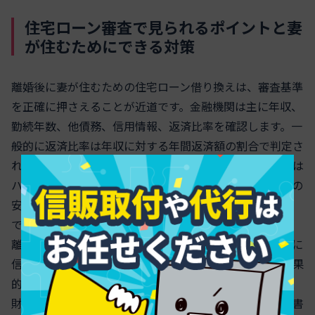
住宅ローン審査で見られるポイントと妻
が住むためにできる対策
離婚後に妻が住むための住宅ローン借り換えは、審査基準
を正確に押さえることが近道です。金融機関は主に年収、
勤続年数、他債務、信用情報、返済比率を確認します。一
般的に返済比率は年収に対する年間返済額の割合で判定さ
れ、目安の範囲に収める工夫が重要です。勤続1～3年目は
ハードルが上がりやすいので、提出資料の整合性や収入の
安定性を丁寧に示しましょう。他債務は少ないほど有利
で、カードローンやリボ払いは審査で厳しく見られます。
離婚住宅ローン妻が住む借り換えを実現するには、事前に
信用情報を自己開示し、延滞や多重申込を避けるのが効果
的です。離婚住宅ローン妻が住む名義変更を伴う場合は、
財産分与の合意書や固定資産税の納税証明などの裏付け書