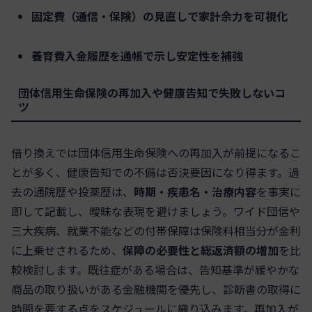
固定費（通信・保険）の見直しで家計余力を可視化
養育費入金履歴を通帳で示し安定性を補強
団体信用生命保険の再加入や健康告知で失敗しないコ
ツ
借り換えでは団体信用生命保険への再加入が前提になるこ
とが多く、健康告知での不備は否決要因になり得ます。過
去の通院歴や投薬歴は、
時期・疾患名・治療内容
を事実に
即して記載し、曖昧な表現を避けましょう。ワイド団信や
三大疾病、就業不能などの付帯保障は保険料相当分が金利
に上乗せされるため、
保障の必要性と総返済額の増加
を比
較検討します。既往症がある場合は、告知基準が緩やかな
商品の取り扱いがある金融機関を優先し、診断書の取得に
時間を要する点をスケジュールに織り込みます。再加入が