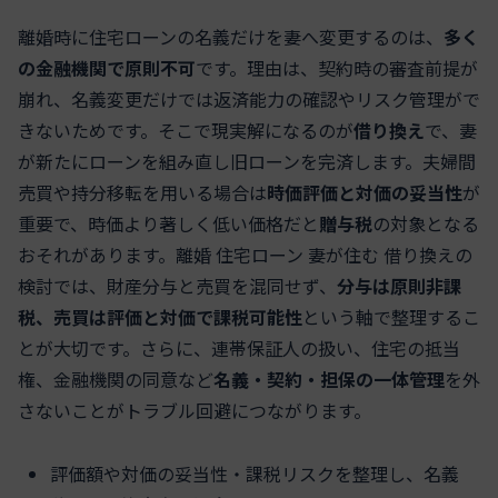
離婚時に住宅ローンの名義だけを妻へ変更するのは、
多く
の金融機関で原則不可
です。理由は、契約時の審査前提が
崩れ、名義変更だけでは返済能力の確認やリスク管理がで
きないためです。そこで現実解になるのが
借り換え
で、妻
が新たにローンを組み直し旧ローンを完済します。夫婦間
売買や持分移転を用いる場合は
時価評価と対価の妥当性
が
重要で、時価より著しく低い価格だと
贈与税
の対象となる
おそれがあります。離婚 住宅ローン 妻が住む 借り換えの
検討では、財産分与と売買を混同せず、
分与は原則非課
税、売買は評価と対価で課税可能性
という軸で整理するこ
とが大切です。さらに、連帯保証人の扱い、住宅の抵当
権、金融機関の同意など
名義・契約・担保の一体管理
を外
さないことがトラブル回避につながります。
評価額や対価の妥当性・課税リスクを整理し、名義