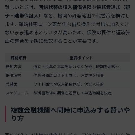
難しいときは、
団信代替の収入補償保険
や
債務者追加（親
子・連帯保証人）
など、機関の許容範囲で代替策を検討し
ます。離婚住宅ローン妻が住む借り換えで団信に加入でき
ないまま進めるとリスクが高いため、保険の要件と返済計
画の整合を早期に確認することが重要です。
確認項目
重要ポイント
告知内容
通院・投薬の事実を漏れなく記載し時期を明確化
保障選択
付帯保障はコスト上乗せ、必要性を精査
代替策
ワイド団信や収入補償保険、保証人検討
スケジュール
診断書取得の期間を逆算して申込時期を決定
複数金融機関へ同時に申込みする賢いや
り方