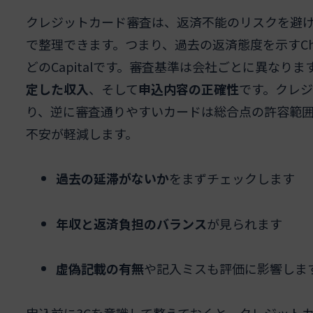
クレジットカード審査は、返済不能のリスクを避け
で整理できます。つまり、過去の返済態度を示すChara
どのCapitalです。審査基準は会社ごとに異なり
定した収入
、そして
申込内容の正確性
です。クレ
り、逆に審査通りやすいカードは総合点の許容範
不安が軽減します。
過去の延滞がないか
をまずチェックします
年収と返済負担のバランス
が見られます
虚偽記載の有無
や記入ミスも評価に影響しま