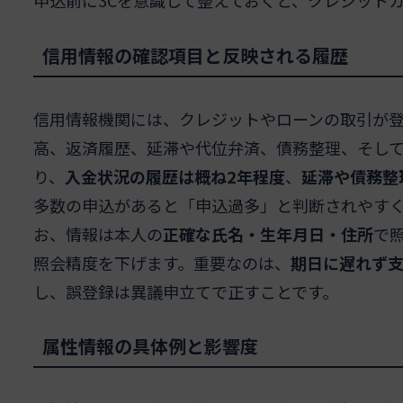
申込前に3Cを意識して整えておくと、クレジット
信用情報の確認項目と反映される履歴
信用情報機関には、クレジットやローンの取引が
高、返済履歴、延滞や代位弁済、債務整理、そし
り、
入金状況の履歴は概ね2年程度
、
延滞や債務整
多数の申込があると「申込過多」と判断されやす
お、情報は本人の
正確な氏名・生年月日・住所
で
照会精度を下げます。重要なのは、
期日に遅れず
し、誤登録は異議申立てで正すことです。
属性情報の具体例と影響度