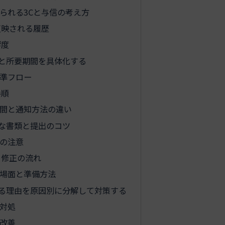
られる3Cと与信の考え方
反映される履歴
響度
と所要期間を具体化する
準フロー
手順
間と通知方法の違い
な書類と提出のコツ
の注意
と修正の流れ
場面と準備方法
る理由を原因別に分解して対策する
対処
改善