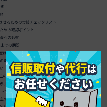
計画
順
させるための実践チェックリスト
ための確認ポイント
査への影響
込までの期間
度は何で決まるのかを理解する
の違い
い
主のクレジットカード審査対策
きポイント
ートでの申込の工夫
主の留意点
な人への代替手段と再挑戦の設計