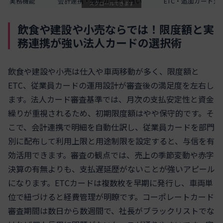
実務機能
会計連携・追加カードに強い
ETC・追加カード対
スクロールできます
飲食や建設や小売ならでは！限度額と実
務連携が強い法人カードの選択術
飲食や建設や小売は仕入や車両移動が多く、限度額と
ETC、従業員カードの運用設計が審査後の満足度を左右し
ます。法人カード審査基準では、月次の支払安定性と資金
繰りが重視されるため、初期限度額はやや保守的です。そ
こで、会計連携で明細を自動仕訳し、従業員カードを部門
別に配布して利用上限と用途制限を設定すると、与信を有
効活用できます。審査の観点では、売上の季節変動や赤字
決算の有無よりも、支払遅延歴がないことが強いアピール
になります。ETCカードは複数枚を早期に発行し、車両単
位で紐づけると経費管理が明瞭です。コーポレートカード
審査期間は数日から数週間で、社長がブラックリストでな