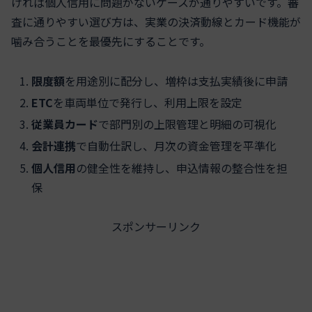
ければ個人信用に問題がないケースが通りやすいです。審
査に通りやすい選び方は、実業の決済動線とカード機能が
噛み合うことを最優先にすることです。
限度額
を用途別に配分し、増枠は支払実績後に申請
ETC
を車両単位で発行し、利用上限を設定
従業員カード
で部門別の上限管理と明細の可視化
会計連携
で自動仕訳し、月次の資金管理を平準化
個人信用
の健全性を維持し、申込情報の整合性を担
保
スポンサーリンク