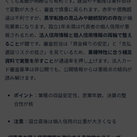
くても実績が明瞭なら有利です。建設や不動産は案件依存
で変動が大きく、審査で慎重に見られます。赤字や債務超
過は不利ですが、
黒字転換の見込みや継続契約の存在
が補
完要素になります。設立1年未満は代表者の個人信用が重
視されるため、
法人信用情報と個人信用情報の両輪で整え
ること
が鍵です。審査担当は「資金繰りの安定」と「支払
遅延リスクの低さ」を見ているため、
業種特性に合う補足
資料で実態を示すこと
が通過率を押し上げます。法人カー
ド審査基準は非公開でも、公開情報からは重視点の傾向が
読み解けます。
ポイント
：業種の収益安定性、営業年数、決算の整
合性が核
注意
：設立直後は個人信用の比重が大きくなる