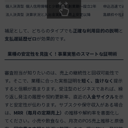
個人決済型
個人信用情報と少額与信
創業期～設立2年
申込迅速で通
法人決済型
決算状況と入出金実績
売上安定以降
高額枠や社員
スクロールできます
補足として、どちらのタイプでも
正確な利用目的の説明
と
支払遅延歴ゼロ
が効果的です。
業種の安定性を見抜く！事業実態のスマートな証明術
審査担当が知りたいのは、売上の継続性と回収可能性で
す。そこで、業種に合った実態証明を
短く、抜けなく
提示
すると信頼が高まります。受注型のビジネスであれば、繰
り返し発注の履歴や契約更新率、直近の
入金サイクル
を示
すと安定性が伝わります。サブスクや保守収入がある場合
は、
MRR（毎月の定期売上）
の推移や解約率を書面化し
てください。小売や飲食なら、月次のPOS売上推移と原価