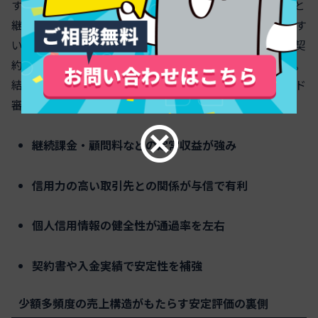
す。法人カード審査基準は公開されませんが、営業年数と
継続取引の実績があるほど限度額設定も前向きになりやす
いです。創業初期は決算書の厚みが不足しがちなため、契
約書や入金明細で継続収益の裏付けを示すと効果的です。
結果として、安定収益と取引先信用の二軸が、法人カード
審査通過に直結します。
継続課金・顧問料などの定常収益が強み
信用力の高い取引先との関係が与信で有利
個人信用情報の健全性が通過率を左右
契約書や入金実績で安定性を補強
少額多頻度の売上構造がもたらす安定評価の裏側