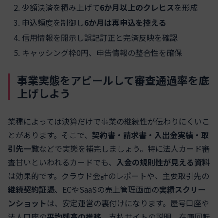
少額決済を積み上げて
6か月以上のクレヒス
を形成
申込頻度を制御し
6か月は再申込を控える
信用情報を開示し誤記訂正と完済反映を確認
キャッシング枠0円、申告情報の整合性を確保
事業実態をアピールして審査通過率を底
上げしよう
業種によっては決算だけで事業の継続性が伝わりにくいこ
とがあります。そこで、
契約書・請求書・入出金実績・取
引先一覧
などで実態を補完しましょう。特に法人カード審
査甘いといわれるカードでも、
入金の規則性が見える資料
は効果的です。クラウド会計のレポートや、主要取引先の
継続契約証憑
、ECやSaaSの売上管理画面の
実績スクリー
ンショット
は、安定運営の裏付けになります。屋号口座や
法人口座の
平均残高の推移
、支払サイトの説明、在庫回転