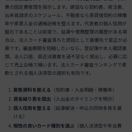
費の固定費管理を提示します。建設なら契約書、発注書、
出来高請求のスケジュール、不動産なら賃貸借契約の稼働
率や家賃入金の通帳記帳を整えます。代表者の個人信用が
盤石であることは前提で、延滞や債務整理の履歴がある場
合は、法人カード審査落ちた原因として最優先で是正が必
要です。審査期間を短縮したいなら、登記簿や本人確認書
類、法人口座、直近決算書を過不足なく提出し、必要に応
じて売上台帳で補います。法人カード審査ランキングで柔
軟とされる個人決済型の選択も有効です。
実態資料を揃える
（契約書・入金明細・稼働率）
資金繰り表を提出
（入出金のタイミングを明示）
個人信用を整える
（延滞解消・申込の同時多発を避
ける）
相性の良いカード種別を選ぶ
（個人決済型や年会費