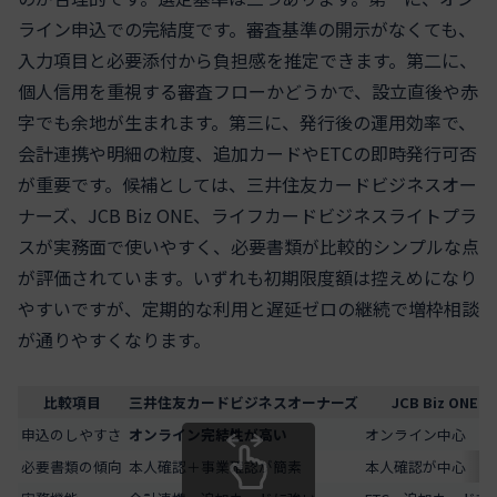
ライン申込での完結度です。審査基準の開示がなくても、
入力項目と必要添付から負担感を推定できます。第二に、
個人信用を重視する審査フローかどうかで、設立直後や赤
字でも余地が生まれます。第三に、発行後の運用効率で、
会計連携や明細の粒度、追加カードやETCの即時発行可否
が重要です。候補としては、三井住友カードビジネスオー
ナーズ、JCB Biz ONE、ライフカードビジネスライトプラ
スが実務面で使いやすく、必要書類が比較的シンプルな点
が評価されています。いずれも初期限度額は控えめになり
やすいですが、定期的な利用と遅延ゼロの継続で増枠相談
が通りやすくなります。
比較項目
三井住友カードビジネスオーナーズ
JCB Biz ONE
申込のしやすさ
オンライン完結性が高い
オンライン中心
必要書類の傾向
本人確認＋事業確認が簡素
本人確認が中心