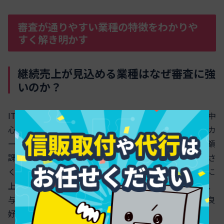
審査が通りやすい業種の特徴をわかりや
すく解き明かす
継続売上が見込める業種はなぜ審査に強
いのか？
ITやコンサル、医療、士業のように継続課金や顧問料が中
心の業態は、入金の予測可能性が高く、法人クレジットカ
ード審査で安定性として評価されやすいです。とくに月額
課金型や契約更新率の高いサービスは、売上のブレが小さ
くキャッシュフローが読みやすいことが強みです。さらに
上場企業や官公庁、病院など信用の厚い取引先が多いと、
与信判断でプラスに働きます。代表者の個人信用情報が良
好で、延滞や多重申込がないことも通過率を押し上げま