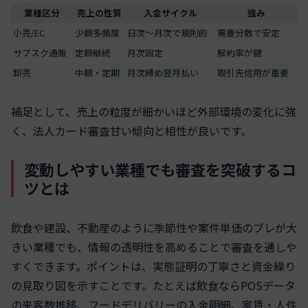
業種区分
売上の性質
入金サイクル
強み
小売/EC
少額多頻度
日次〜月次で規則的
需要分散で安定
サブスク通販
定額継続
月次固定
解約率が鍵
卸売
中額・定期
月次締め翌月払い
取引先信用が重要
補足として、売上の粒度が細かいほど外部環境の変化に強
く、法人カード審査甘い傾向と相性が良いです。
変動しやすい業種でも審査を突破するコ
ツとは
飲食や建設、不動産のように季節性や案件単価のブレが大
きい業種でも、情報の透明性を高めることで審査を通しや
すくできます。ポイントは、実態証明の丁寧さと資金繰り
の見取り図を示すことです。たとえば飲食ならPOSデータ
の来客数推移、フードデリバリーの入金明細、家賃・人件