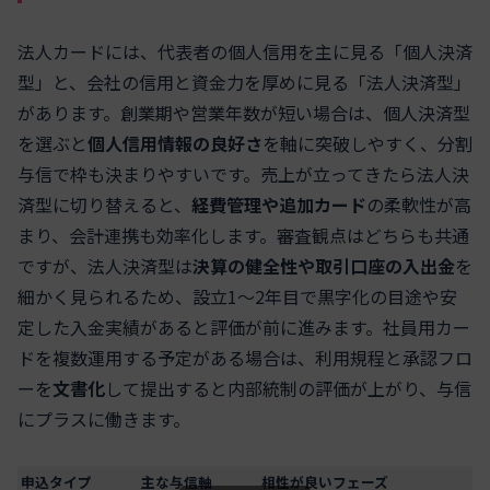
法人カードには、代表者の個人信用を主に見る「個人決済
型」と、会社の信用と資金力を厚めに見る「法人決済型」
があります。創業期や営業年数が短い場合は、個人決済型
を選ぶと
個人信用情報の良好さ
を軸に突破しやすく、分割
与信で枠も決まりやすいです。売上が立ってきたら法人決
済型に切り替えると、
経費管理や追加カード
の柔軟性が高
まり、会計連携も効率化します。審査観点はどちらも共通
ですが、法人決済型は
決算の健全性や取引口座の入出金
を
細かく見られるため、設立1～2年目で黒字化の目途や安
定した入金実績があると評価が前に進みます。社員用カー
ドを複数運用する予定がある場合は、利用規程と承認フロ
ーを
文書化
して提出すると内部統制の評価が上がり、与信
にプラスに働きます。
申込タイプ
主な与信軸
相性が良いフェーズ