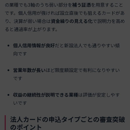
の業種でも3軸のうち弱い部分を
補う証憑
を用意すること
です。個人信用が強ければ設立直後でも狙えるカードがあ
り、決算が弱い場合は
資金繰りの見える化
で説明力を高め
ると通過率が上がります。
個人信用情報が良好
だと新設法人でも通りやすい傾
向です
営業年数が長い
ほど限度額設定で有利になりやすい
です
収益の継続性が説明できる業種
は評価が安定しやす
いです
法人カードの申込タイプごとの審査突破
のポイント