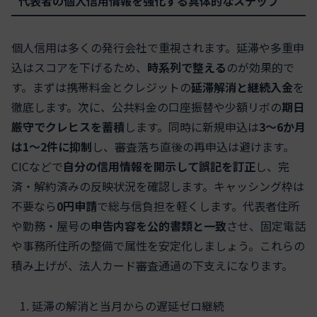
代表者の個人信用情報を強化する具体的なステップ
個人信用は多くの発行会社で重視されます。延滞や多重申
込はスコアを下げるため、
時系列で整える
のが効果的で
す。まずは携帯料金とクレジットの
延滞解消と継続入金
を
徹底します。次に、公共料金の口座振替や少額リボの
期日
厳守でクレヒスを蓄積
します。同時に新規申込は
3～6か月
は1～2件に抑制
し、審査落ち直後の再申込は避けます。
CICなどで
自分の信用情報を開示して誤記を訂正
し、完
済・解約済みの反映状況を確認します。キャッシング枠は
不要なら
0円申請
で総与信負担を軽くします。代表者住所
や勤務・屋号の
申告内容を公的書類と一致
させ、固定電話
や事務所住所の整備で属性を安定化しましょう。これらの
積み上げが、法人カード審査通過の下支えになります。
延滞の解消と当月からの遅延ゼロ継続