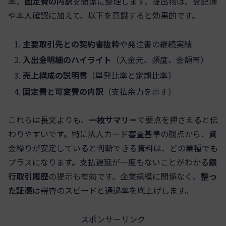
率、
固定費の内訳
を簡潔に整理します。提出物は、登記簿
や本人確認に加えて、以下を意識すると効果的です。
主要取引先との契約書抜粋
や発注書の継続実績
入出金明細のハイライト
（入金元、頻度、金額帯）
売上構成の説明書
（単発比率と定期比率）
固定費と可変費の内訳
（支払余力を示す）
これらは長文よりも、
一枚サマリー
で要点を押さえると伝
わりやすいです。特に法人カード審査基準の観点から、資
金繰りが安定していると判断できる資料は、どの業種でも
プラスになります。支払遅延が一度もないことがわかる
銀
行取引履歴
の提示も有効です。企業規模に関係なく、
整っ
た証憑
は審査のスピードと通過率を底上げします。
スポンサーリンク