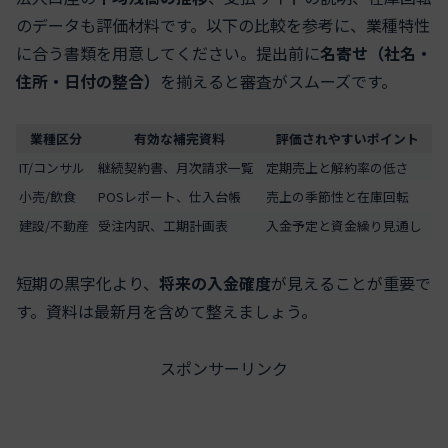
のデータも評価材料です。以下の比較を参考に、業種特性
に合う書類を用意してください。提出前に
名寄せ（社名・
住所・日付の整合）
を揃えると審査がスムーズです。
業種区分
有効な補完資料
評価されやすいポイント
IT/コンサル
継続契約書、月次請求一覧
定期売上と解約率の低さ
小売/飲食
POSレポート、仕入台帳
売上の季節性と在庫回転
建設/不動産
受注内訳、工期計画表
入金予定と資金繰り見通し
短期の黒字化より、
将来の入金確度
が見えることが重要で
す。資料は最新月を含めて整えましょう。
スポンサーリンク