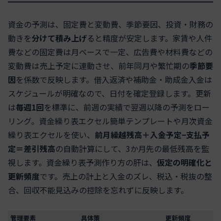
資金の予測は、固定費と変動費、季節要因、投資・財務の
動きを
分けて積み上げ
ると精度が安定します。家賃や人件
費などの固定費は月ベースで一定、広告費や材料費などの
変動費は売上予定に連動させ、前年同月や繁忙期の
季節要
因
を係数で反映します。借入返済や補助金・助成金入金は
スケジュールが明確なので、日付を確定登録します。更新
は
毎週1回
を標準に、前週の実績で翌週以降の予測をロー
リング。資金繰り表エクセル簡単テンプレートや月次資金
繰り表エクセルを使い、
前月繰越残高＋入金予定−支払予
定＝差引残高
の自動計算にして、3か月先の最低残高を監
視します。資金繰り表予測作り方の肝は、
仮定の明確化と
更新頻度
です。売上の計上と入金のズレ、税込・税抜の整
合、回収不能見込みの控除を忘れずに反映します。
管理要素
具体策
更新頻度