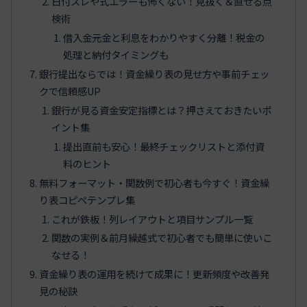
日付ズレや式エラーも怖くない！見抜く＆直せる点
検術
借入金元金と利息をわかりやすく分離！税金の
処理と納付タイミングも
銀行提出ならでは！資金繰り表の見せ方や事前チェッ
クで信頼感UP
銀行が見る資金安定指標とは？押さえておきたいポ
イント集
提出直前も安心！最終チェックリストと添付資
料のヒント
無料フォーマット・関数例で初心者も今すぐ！資金繰
り表コピペテンプレ集
これが鉄板！列レイアウトと項目サンプル一覧
関数の実例＆前月繰越式で初心者でも簡単に使いこ
なせる！
資金繰り表の運用を続けて成果に！更新頻度や改善発
見の秘訣