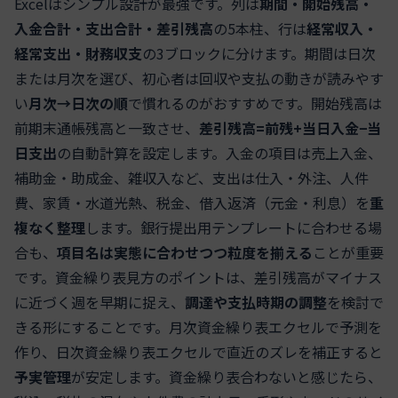
Excelはシンプル設計が最強です。列は
期間・開始残高・
入金合計・支出合計・差引残高
の5本柱、行は
経常収入・
経常支出・財務収支
の3ブロックに分けます。期間は日次
または月次を選び、初心者は回収や支払の動きが読みやす
い
月次→日次の順
で慣れるのがおすすめです。開始残高は
前期末通帳残高と一致させ、
差引残高=前残+当日入金−当
日支出
の自動計算を設定します。入金の項目は売上入金、
補助金・助成金、雑収入など、支出は仕入・外注、人件
費、家賃・水道光熱、税金、借入返済（元金・利息）を
重
複なく整理
します。銀行提出用テンプレートに合わせる場
合も、
項目名は実態に合わせつつ粒度を揃える
ことが重要
です。資金繰り表見方のポイントは、差引残高がマイナス
に近づく週を早期に捉え、
調達や支払時期の調整
を検討で
きる形にすることです。月次資金繰り表エクセルで予測を
作り、日次資金繰り表エクセルで直近のズレを補正すると
予実管理
が安定します。資金繰り表合わないと感じたら、