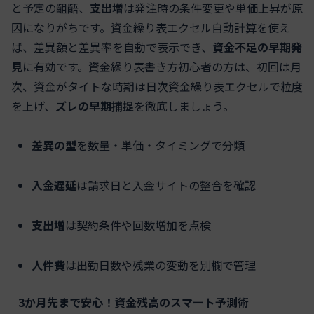
と予定の齟齬、
支出増
は発注時の条件変更や単価上昇が原
因になりがちです。資金繰り表エクセル自動計算を使え
ば、差異額と差異率を自動で表示でき、
資金不足の早期発
見
に有効です。資金繰り表書き方初心者の方は、初回は月
次、資金がタイトな時期は日次資金繰り表エクセルで粒度
を上げ、
ズレの早期捕捉
を徹底しましょう。
差異の型
を数量・単価・タイミングで分類
入金遅延
は請求日と入金サイトの整合を確認
支出増
は契約条件や回数増加を点検
人件費
は出勤日数や残業の変動を別欄で管理
3か月先まで安心！資金残高のスマート予測術