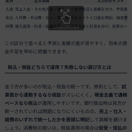
区分
主な項目
入力のポイント
入金
売上入金・その他入金・借入
入金予定日と実績を分け、予実差を
支出
人件費・外注費・仕入・家賃等
支払サイトと口座を明記、固定費は
財務
借入返済・利息・設備投資
返済元金と利息を分け、投資は一時
スクロールできます
この区分で並べると予測と実績の差が見やすく、将来の資
金不足を早めに把握できます。
税込・税抜どちらで運用？失敗しない選び方とは
迷う方が多いのが税込・税抜の統一です。原則として、
試
算表から連動するなら税抜
がズレにくく、
現金主義で通帳
ベースなら税込
が運用しやすいです。銀行提出時は見方が
統一されていれば問題になりにくいものの、
売上・仕入・
経費のいずれで統一したかを表頭に明記
して誤解を避けま
しょう。消費税の扱いは、税抜運用の場合は
仮受・仮払の