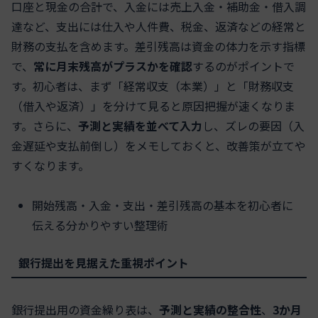
口座と現金の合計で、入金には売上入金・補助金・借入調
達など、支出には仕入や人件費、税金、返済などの経常と
財務の支払を含めます。差引残高は資金の体力を示す指標
で、
常に月末残高がプラスかを確認
するのがポイントで
す。初心者は、まず「経常収支（本業）」と「財務収支
（借入や返済）」を分けて見ると原因把握が速くなりま
す。さらに、
予測と実績を並べて入力
し、ズレの要因（入
金遅延や支払前倒し）をメモしておくと、改善策が立てや
すくなります。
開始残高・入金・支出・差引残高の基本を初心者に
伝える分かりやすい整理術
銀行提出を見据えた重視ポイント
銀行提出用の資金繰り表は、
予測と実績の整合性
、
3か月