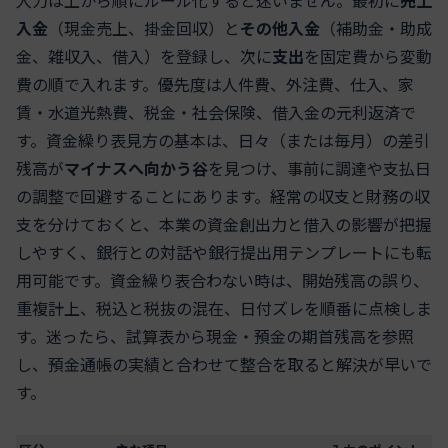
入力は上から順にルール化すると迷いません。最初に
売上
入金
（現金売上、掛金回収）と
その他入金
（補助金・助成
金、雑収入、借入）を登録し、次に
支出
を固定費から変動
費の順で入れます。優先度は人件費、外注費、仕入、家
賃・水道光熱費、税金・社会保険、借入金の元利返済で
す。資金繰り表見方の基本は、日々（または毎月）の差引
残高が
マイナスへ向かう谷
を見つけ、事前に調達や支払日
の調整で回避することにあります。経常の収支と財務の収
支を分けておくと、本業の資金創出力と借入の影響が把握
しやすく、銀行との対話や銀行提出用テンプレートにも転
用可能です。資金繰り表合わない時は、開始残高の誤り、
重複計上、税込と税抜の混在、日付ズレを順番に点検しま
す。迷ったら、試算表から現金・預金の期首残高を参照
し、預金通帳の実績と合わせて整合を取ると解決が早いで
す。