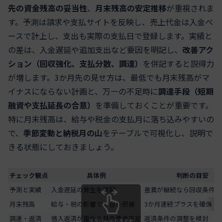
先の資金残高の妥当性
、
月末残高の安定推移
が重視されま
す。予測は請求や支払サイトを反映し、売上代金は入金ベ
ースで計上し、支出も実際の支払日で登録します。実績と
の差は、入金遅延や追加支出など要因を明記し、
改善アク
ション（回収強化、支払分散、調達）
を併記すると説得力
が増します。3か月先の見せ方は、最低でも月末残高がマ
イナスにならない計画と、万一の不足時に
調達手段（短期
融資や支払延長の合意）
を準備しておくことが重要です。
特に月末残高は、給与や税金の支払月に落ち込みやすいの
で、
季節変動と納税月の山
をテーブルで可視化し、説明で
きる状態にしておきましょう。
チェック観点
具体例
判断の目安
予測と実績
入金遅延の発生を注記
差異が継続なら回収条件を
月末残高
給与・税の影響での谷を把握
3か月連続プラスを確保
調達・返済
借入返済が重なる月の資金不足
返済条件の調整を検討
スクロールできます