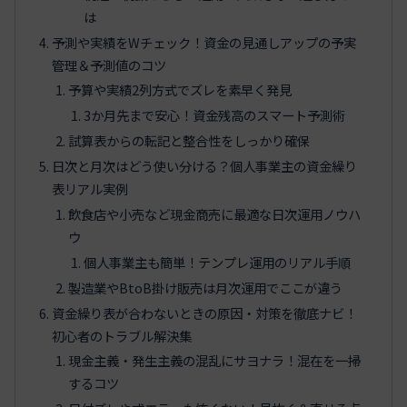
は
予測や実績をWチェック！資金の見通しアップの予実
管理＆予測値のコツ
予算や実績2列方式でズレを素早く発見
3か月先まで安心！資金残高のスマート予測術
試算表からの転記と整合性をしっかり確保
日次と月次はどう使い分ける？個人事業主の資金繰り
表リアル実例
飲食店や小売など現金商売に最適な日次運用ノウハ
ウ
個人事業主も簡単！テンプレ運用のリアル手順
製造業やBtoB掛け販売は月次運用でここが違う
資金繰り表が合わないときの原因・対策を徹底ナビ！
初心者のトラブル解決集
現金主義・発生主義の混乱にサヨナラ！混在を一掃
するコツ