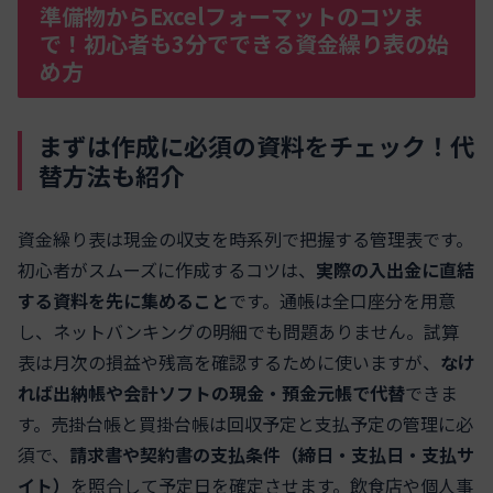
準備物からExcelフォーマットのコツま
で！初心者も3分でできる資金繰り表の始
め方
まずは作成に必須の資料をチェック！代
替方法も紹介
資金繰り表は現金の収支を時系列で把握する管理表です。
初心者がスムーズに作成するコツは、
実際の入出金に直結
する資料を先に集めること
です。通帳は全口座分を用意
し、ネットバンキングの明細でも問題ありません。試算
表は月次の損益や残高を確認するために使いますが、
なけ
れば出納帳や会計ソフトの現金・預金元帳で代替
できま
す。売掛台帳と買掛台帳は回収予定と支払予定の管理に必
須で、
請求書や契約書の支払条件（締日・支払日・支払サ
イト）
を照合して予定日を確定させます。飲食店や個人事