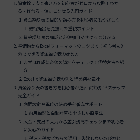
資金繰り表と書き方を初心者がゼロから攻略！わか
る・作れる・使いこなせる入門ガイド
資金繰り表の目的や読み方を初心者にもやさしく
銀行提出を見据えた重視ポイント
資金繰り表の構成と必須項目がサクッと分かる
準備物からExcelフォーマットのコツまで！初心者も3
分でできる資金繰り表の始め方
まずは作成に必須の資料をチェック！代替方法も紹
介
Excelで資金繰り表の列と行を楽々設計
資金繰り表の書き方を初心者が迷わず実践！6ステップ
完全ガイド
期間設定や単位の決め手を徹底サポート
前月繰越と自動計算のやさしい設定法
入金・支出の入力から差引残高チェックまで初心者
に安心のガイド
税込・税抜どちらで運用？失敗しない選び方と