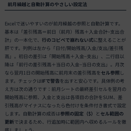
前月繰越と自動計算のやさしい設定法
Excelで迷いやすいのが前月繰越の参照と自動計算です。
基本は「差引残高＝前日（前月）残高＋入金合計−支出合
計」の一本化で、
行のコピペで崩れない式
に整えることが
肝です。列例は左から「日付/開始残高/入金/支出/差引残
高」。初日の差引は「開始残高＋入金−支出」、二行目以
降は「前行の差引残高＋当日の入金−当日の支出」。月次
なら翌月1日の開始残高に前月末の差引残高を
セル参照
し
ます。チェックは
IFで警告
を出すと安心です。具体例の考
え方は次の通りです：前月シートの最終差引セルを翌月の
開始残高に参照、入金と支出は各項目の合計をSUM、差
引残高がマイナスになったら色付けを条件付き書式で設定
します。自動計算の成否は
参照の固定（$）
と
セル範囲の
更新
で決まるため、行追加時に範囲内へ収めるルールを徹
底しましょう。