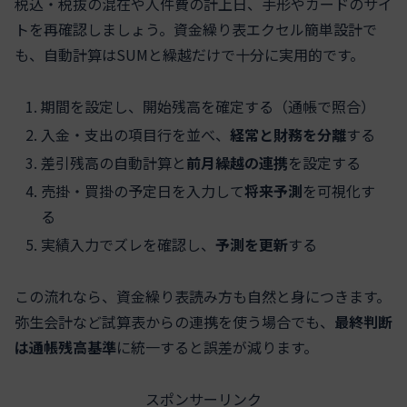
税込・税抜の混在や人件費の計上日、手形やカードのサイ
トを再確認しましょう。資金繰り表エクセル簡単設計で
も、自動計算はSUMと繰越だけで十分に実用的です。
期間を設定し、開始残高を確定する（通帳で照合）
入金・支出の項目行を並べ、
経常と財務を分離
する
差引残高の自動計算と
前月繰越の連携
を設定する
売掛・買掛の予定日を入力して
将来予測
を可視化す
る
実績入力でズレを確認し、
予測を更新
する
この流れなら、資金繰り表読み方も自然と身につきます。
弥生会計など試算表からの連携を使う場合でも、
最終判断
は通帳残高基準
に統一すると誤差が減ります。
スポンサーリンク