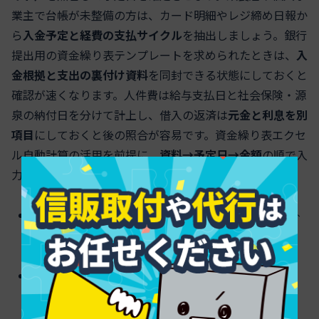
業主で台帳が未整備の方は、カード明細やレジ締め日報か
ら
入金予定と経費の支払サイクル
を抽出しましょう。銀行
提出用の資金繰り表テンプレートを求められたときは、
入
金根拠と支出の裏付け資料
を同封できる状態にしておくと
確認が速くなります。人件費は給与支払日と社会保険・源
泉の納付日を分けて計上し、借入の返済は
元金と利息を別
項目
にしておくと後の照合が容易です。資金繰り表エクセ
ル自動計算の活用を前提に、
資料→予定日→金額
の順で入
力準備を整えるのが最短ルートです。
用意する資料
: 通帳全口座、試算表、売掛台帳、買掛
台帳、請求書、契約書、カード明細
代替できるもの
: 出納帳、会計ソフト元帳、レジ日
報、ネットバンキング明細