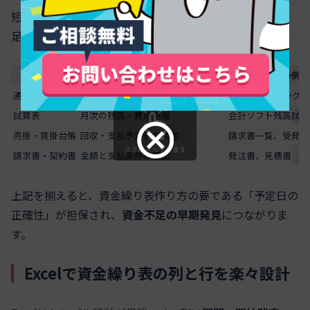
短時間で揃わない場合は、通帳と台帳の2点から着手し、
足りない書類は後で追加するとスムーズです。
資料
目的
代替の例
通帳・明細
実際の入出金確認と開始残高の確定
ネットバンキングCS
試算表
月次の残高・費用把握
会計ソフト残高試算
売掛・買掛台帳
回収・支払予定日の特定
請求書一覧、受発注
スクロールできます
請求書・契約書
金額と支払条件の確認
発注書、見積書
上記を揃えると、資金繰り表作り方の要である「予定日の
正確性」が担保され、
資金不足の早期発見
につながりま
す。
Excelで資金繰り表の列と行を楽々設計