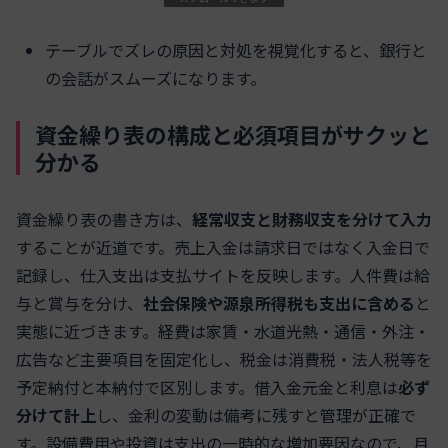
テーブルでズレの原因と対処を視覚化すると、銀行と
の会話がスムーズになります。
資金繰り表の構成と必須項目がサクッと
分かる
資金繰り表の書き方は、
経常収支と財務収支を分けて入力
することが近道です。売上入金は請求日ではなく入金日で
記録し、仕入支出は支払サイトを反映します。人件費は給
与と賞与を分け、
社会保険や源泉所得税も支出に含める
と
実態に近づきます。経費は家賃・水道光熱・通信・外注・
広告など主要項目を固定化し、税金は消費税・法人税等を
予定納付と本納付で区別します。借入金元金と利息は
必ず
分けて計上
し、金利の変動は備考に残すと管理が正確で
す。設備費用や投資は支出の一時的な増加要因なので、月