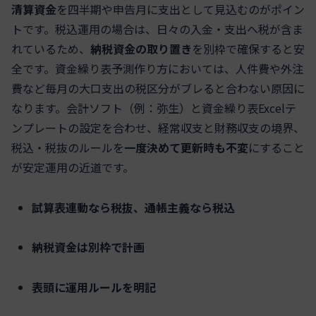
清算資金
を四半期や申告月に支出として見込むのがポイン
トです。税込運用の場合は、日々の入金・支出へ税が含ま
れているため、
納税資金の取り置き
を別枠で確保すると安
全です。資金繰り表予測作り方においては、人件費や外注
費など毎月の大口支出の税区分がブレると合わない原因に
なります。会計ソフト（例：弥生）と資金繰り表Excelテ
ンプレートの設定を合わせ、経常収支と財務収支の境界、
税込・税抜のルールを
一度決めて更新時も不変
にすること
が安定運用の近道です。
試算表連動なら税抜、通帳主義なら税込
納税資金は別枠で計画
表頭に運用ルールを明記