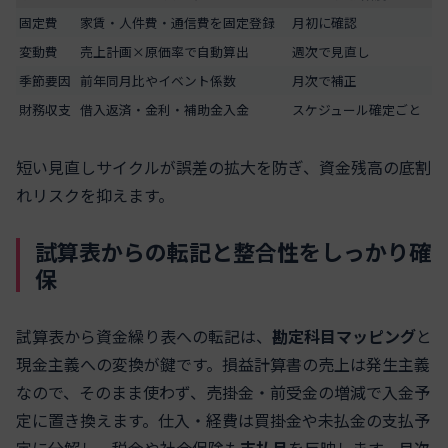
固定費
家賃・人件費・通信費を固定登録
月初に確認
変動費
売上計画×原価率で自動算出
週次で見直し
季節要因
前年同月比やイベント係数
月次で補正
財務収支
借入返済・金利・補助金入金
スケジュール確定ごと
短い見直しサイクルが誤差の拡大を防ぎ、資金残高の底割
れリスクを抑えます。
試算表からの転記と整合性をしっかり確
保
試算表から資金繰り表への転記は、
勘定科目マッピング
と
現金主義への変換が鍵です。損益計算書の売上は発生主義
なので、そのまま使わず、売掛金・前受金の増減で入金予
定に置き換えます。仕入・経費は買掛金や未払金の支払予
定に分解し、税金や社会保険も
支払月
を反映します。月次