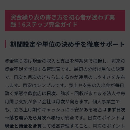
資金繰り表の書き方を初心者が迷わず実
践！6ステップ完全ガイド
期間設定や単位の決め手を徹底サポート
資金繰り表は現金の収入と支出を時系列で把握し、将来の
資金不足を予測する管理表です。最初の分岐は単位の決定
で、日次と月次のどちらにするかが運用のしやすさを左右
します。目安はシンプルです。売上や支払の入出金が毎日
動く業態や飲食店は
日次
、請求・回収がまとまる法人や毎
月同じ支払が多い会社は
月次
が向きます。個人事業主で
も、立ち上げ期やキャッシュに不安がある場合は
まず日次
→落ち着いたら月次へ移行
が安全です。日次のポイントは
現金と預金を合算
して残高管理すること、月次のポイント