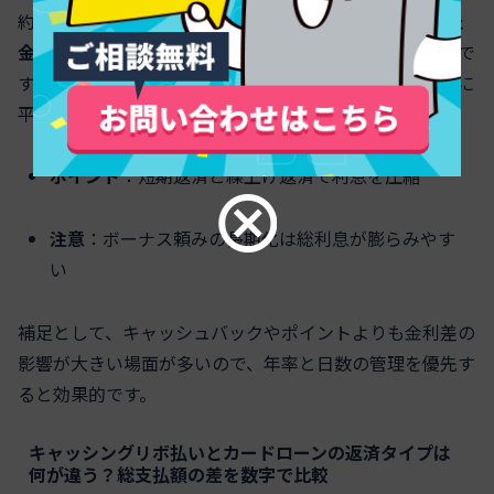
約1,972円です。
少額・短期はキャッシング、まとまった
金額や中長期はカードローンが有利
という方向性が定石で
す。さらに、
繰上げ返済や臨時返済を活用
すると実質的に
平均残高が下がり利息節約につながります。
ポイント
：短期返済と繰上げ返済で利息を圧縮
注意
：ボーナス頼みの長期化は総利息が膨らみやす
い
補足として、キャッシュバックやポイントよりも金利差の
影響が大きい場面が多いので、年率と日数の管理を優先す
ると効果的です。
キャッシングリボ払いとカードローンの返済タイプは
何が違う？総支払額の差を数字で比較