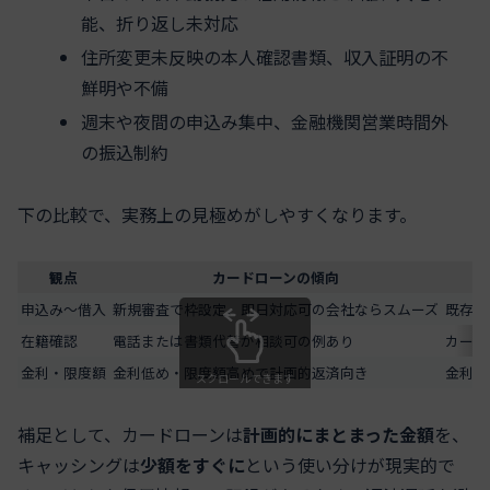
能、折り返し未対応
住所変更未反映の本人確認書類、収入証明の不
鮮明や不備
週末や夜間の申込み集中、金融機関営業時間外
の振込制約
下の比較で、実務上の見極めがしやすくなります。
観点
カードローンの傾向
申込み～借入
新規審査で枠設定、即日対応可の会社ならスムーズ
既存カ
在籍確認
電話または書類代替が相談可の例あり
カード
金利・限度額
金利低め・限度額高めで計画的返済向き
金利高
スクロールできます
補足として、カードローンは
計画的にまとまった金額
を、
キャッシングは
少額をすぐに
という使い分けが現実的で