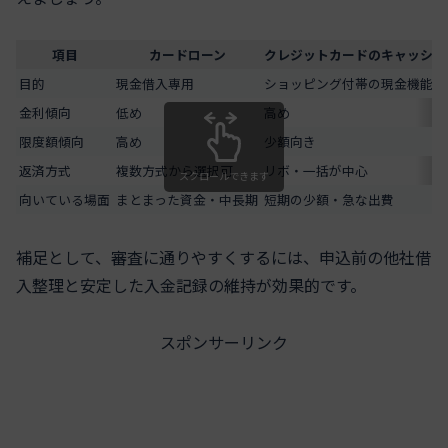
項目
カードローン
クレジットカードのキャッシン
目的
現金借入専用
ショッピング付帯の現金機能
金利傾向
低め
高め
限度額傾向
高め
少額向き
返済方式
複数方式から選択可
リボ・一括が中心
スクロールできます
向いている場面
まとまった資金・中長期
短期の少額・急な出費
補足として、審査に通りやすくするには、申込前の他社借
入整理と安定した入金記録の維持が効果的です。
スポンサーリンク