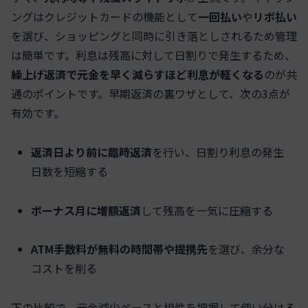
ングはクレジットカードの機能として
一回払い
や
リボ払い
を選び、ショッピングと同時に引き落としされるため管理
は簡単です。利息は残高に対して日割りで発生するため、
繰上げ返済で元金を早く減らすほど利息が軽くなる
のが共
通のポイントです。早期返済の裏ワザとして、次の3点が
有効です。
返済日より前に臨時返済
を行い、日割り利息の発生
日数を短縮する
ボーナス月に増額返済
して残高を一気に圧縮する
ATM手数料が無料の時間帯や提携先
を選び、余分な
コストを削る
下の比較で、元金減少ペースと相性を把握して使い分ける