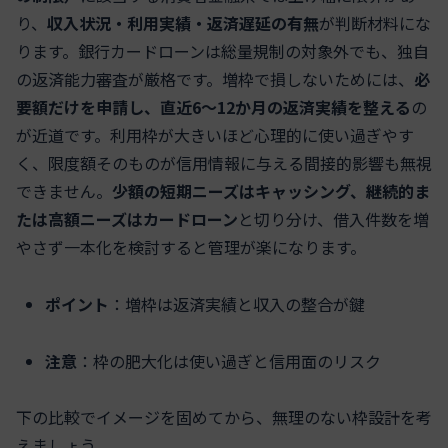
り、
収入状況・利用実績・返済遅延の有無
が判断材料にな
ります。銀行カードローンは総量規制の対象外でも、独自
の返済能力審査が厳格です。増枠で損しないためには、
必
要額だけを申請し、直近6～12か月の返済実績を整える
の
が近道です。利用枠が大きいほど心理的に使い過ぎやす
く、限度額そのものが信用情報に与える間接的影響も無視
できません。
少額の短期ニーズはキャッシング、継続的ま
たは高額ニーズはカードローン
と切り分け、借入件数を増
やさず一本化を検討すると管理が楽になります。
ポイント
：増枠は返済実績と収入の整合が鍵
注意
：枠の肥大化は使い過ぎと信用面のリスク
下の比較でイメージを固めてから、無理のない枠設計を考
えましょう。