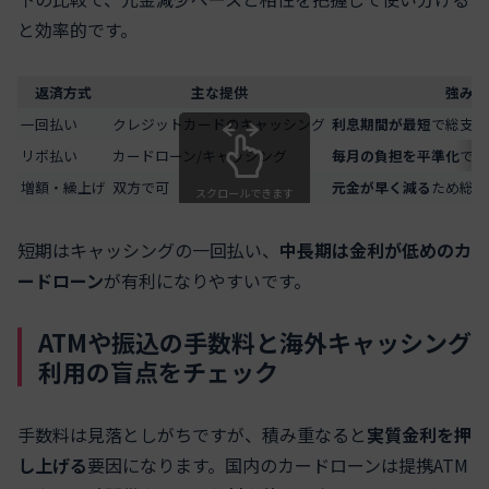
と効率的です。
返済方式
主な提供
強み
一回払い
クレジットカードのキャッシング
利息期間が最短
で総支払
リボ払い
カードローン/キャッシング
毎月の負担を平準化
でき
増額・繰上げ
双方で可
元金が早く減る
ため総利
スクロールできます
短期はキャッシングの一回払い、
中長期は金利が低めのカ
ードローン
が有利になりやすいです。
ATMや振込の手数料と海外キャッシング
利用の盲点をチェック
手数料は見落としがちですが、積み重なると
実質金利を押
し上げる
要因になります。国内のカードローンは提携ATM