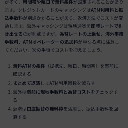
が多く、
時間帯や曜日で無料条件
が設定されることがあり
ます。クレジットカードのキャッシングは
ATM利用料と振
込手数料
が別途かかることがあり、返済方法でコストが変
動します。海外キャッシングは現地通貨を
即時レートで引
き出せる
のが利点ですが、
為替レートの上乗せ、海外事務
手数料、ATMオペレーターの追加料
が重なる点に注意し
てください。次の手順でコストを抑えましょう。
無料ATMの条件
（提携先、曜日、時間帯）を事前に
確認する
まとめて返済
してATM利用回数を減らす
海外は
事前に現地手数料と為替コスト
をチェックす
る
返済は
口座振替の無料枠
を活用し、振込手数料を回
避する