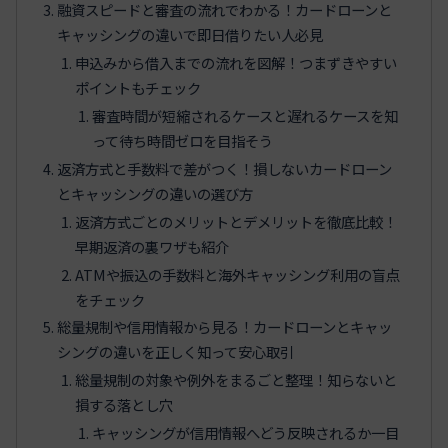
融資スピードと審査の流れでわかる！カードローンと
キャッシングの違いで即日借りたい人必見
申込みから借入までの流れを図解！つまずきやすい
ポイントもチェック
審査時間が短縮されるケースと遅れるケースを知
って待ち時間ゼロを目指そう
返済方式と手数料で差がつく！損しないカードローン
とキャッシングの違いの選び方
返済方式ごとのメリットとデメリットを徹底比較！
早期返済の裏ワザも紹介
ATMや振込の手数料と海外キャッシング利用の盲点
をチェック
総量規制や信用情報から見る！カードローンとキャッ
シングの違いを正しく知って安心取引
総量規制の対象や例外をまるごと整理！知らないと
損する落とし穴
キャッシングが信用情報へどう反映されるか一目