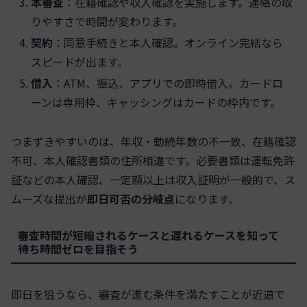
本審査
：在籍確認や収入確認を実施します。連絡の取
りやすさで時間が変わります。
契約
：同意手続きと本人確認。オンライン完結なら
スピードが出ます。
借入
：ATM、振込、アプリでの即時借入。カードロ
ーンは専用枠、キャッシングはカードの枠内です。
つまずきやすいのは、年収・勤続年数の不一致、在籍確認
不可、本人確認書類の住所相違です。必要書類は運転免許
証などの本人確認、一定額以上は収入証明が一般的で、ス
ムーズな提出が
即日可否の分岐点
になります。
審査時間が短縮されるケースと遅れるケースを知って
待ち時間ゼロを目指そう
即日を狙うなら、審査が進む条件を満たすことが近道で