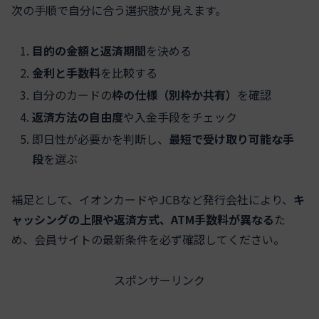
次の手順で自分に合う選択肢が見えます。
目的の金額と返済期間
を決める
金利と手数料
を比較する
自分のカードの
枠の仕様（別枠か共有）
を確認
返済方法の自由度
や入金手段をチェック
即日性が必要かを判断し、
最短で受け取り可能な手
段
を選ぶ
補足として、イオンカードやJCBなど発行会社により、
キ
ャッシングの上限や返済方式、ATM手数料が異なる
た
め、会員サイトの最新条件を必ず確認してください。
スポンサーリンク