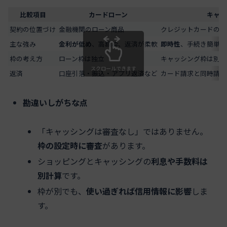
比較項目
カードローン
キャッ
契約の位置づけ
金融機関のローン商品
クレジットカードの付
主な強み
金利が低め
、高額枠、返済が柔軟
即時性
、手続き簡単、
枠の考え方
ローン枠は独立
キャッシング枠は別枠
スクロールできます
返済
口座引落・振込・アプリ返済など
カード請求と同時請求
勘違いしがちな点
「キャッシングは審査なし」ではありません。
枠の設定時に審査
があります。
ショッピングとキャッシングの
利息や手数料は
別計算
です。
枠が別でも、
使い過ぎれば信用情報に影響
しま
す。