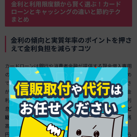
金利と利用限度額から賢く選ぶ！カード
ローンとキャッシングの違いと節約テク
まとめ
金利の傾向と実質年率のポイントを押さ
えて金利負担を減らすコツ
カードローンは銀行や消費者金融が提供する現金借入専用
のサービスで、一般に実質年率が低めで利用限度額は高め
です。クレジットカードに付帯するキャッシングは手軽さ
が強みですが、金利は高めで少額利用に向いています。金
利負担を抑える鍵は、借入日数と返済回数の管理です。利
息は日割りで計算されるため、
できる限り短期で返すほど
総利息は小さくなる
のが原則です。概算は「利息＝借入残
高×実質年率×日数/365」で把握できます。例えば20万
円を年18％で30日借りると利息は約2,958円、年12％なら