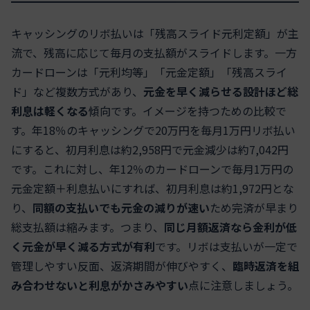
キャッシングのリボ払いは「残高スライド元利定額」が主
流で、残高に応じて毎月の支払額がスライドします。一方
カードローンは「元利均等」「元金定額」「残高スライ
ド」など複数方式があり、
元金を早く減らせる設計ほど総
利息は軽くなる
傾向です。イメージを持つための比較で
す。年18％のキャッシングで20万円を毎月1万円リボ払い
にすると、初月利息は約2,958円で元金減少は約7,042円
です。これに対し、年12％のカードローンで毎月1万円の
元金定額＋利息払いにすれば、初月利息は約1,972円とな
り、
同額の支払いでも元金の減りが速い
ため完済が早まり
総支払額は縮みます。つまり、
同じ月額返済なら金利が低
く元金が早く減る方式が有利
です。リボは支払いが一定で
管理しやすい反面、返済期間が伸びやすく、
臨時返済を組
み合わせないと利息がかさみやすい
点に注意しましょう。