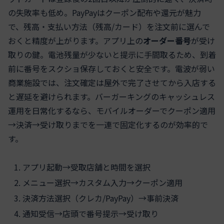
の失敗率も低め。PayPayはクーポン配布や還元が魅力
で、残高・支払い方法（残高/カード）を注文前に選んで
おくと精度が上がります。アプリ上の
オーダー番号
が受け
取りの鍵。電池残量が少ないと提示に手間取るため、到着
前に番号をスクショ保存しておくと安全です。電波が弱い
商業施設では、注文確定は屋外で完了させてから入店する
と遅延を避けられます。バーガーキングのキャッシュレス
運用を日常化するなら、モバイルオーダーでクーポン適用
→決済→受け取りまでを一連で固定化するのが効率的で
す。
アプリ起動→受取店舗と時間を選択
メニュー選択→カスタム入力→クーポン適用
決済方法選択（クレカ/PayPay）→事前決済
通知受信→店頭で番号提示→受け取り