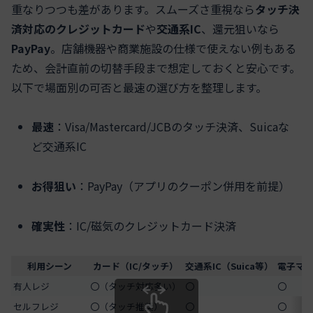
重なりつつも差があります。スムーズさ重視なら
タッチ決
済対応のクレジットカード
や
交通系IC
、還元狙いなら
PayPay
。店舗機器や商業施設の仕様で使えない例もある
ため、会計直前の切替手段まで想定しておくと安心です。
以下で場面別の可否と最速の選び方を整理します。
最速
：Visa/Mastercard/JCBのタッチ決済、Suicaな
ど交通系IC
お得狙い
：PayPay（アプリのクーポン併用を前提）
確実性
：IC/磁気のクレジットカード決済
利用シーン
カード（IC/タッチ）
交通系IC（Suica等）
電子マネー
有人レジ
〇（タッチ対応多い）
〇
〇
セルフレジ
〇（タッチ推奨）
〇
〇