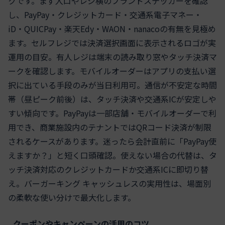
クです。まず入口やレジ横のブランドステッカーを確認
し、PayPay・クレジットカード・交通系電子マネー・
iD・QUICPay・楽天Edy・WAON・nanacoの有無を見極め
ます。セルフレジでは決済選択画面に表示されるロゴが実
運用の目安。有人レジは端末の読み取り窓やタッチ決済マ
ークを確認します。モバイルオーダーはアプリの支払い選
択に出ている手段のみが当日利用可。通信が不安定な時間
帯（昼ピーク前後）は、タッチ決済や交通系ICが安定しや
すい傾向です。PayPayは一部店舗・モバイルオーダーで利
用でき、商業施設内のテナントではQRコード決済が制限
されるケースがあります。迷ったら会計直前に「PayPay使
えますか？」と短く口頭確認。使えない場合の代替は、タ
ッチ決済対応のクレジットカードか交通系ICに即切り替
え。バーガーキング キャッシュレスの実用性は、場面別
の柔軟な使い分けで最大化します。
クーポンやキャンペーンの活用のコツ