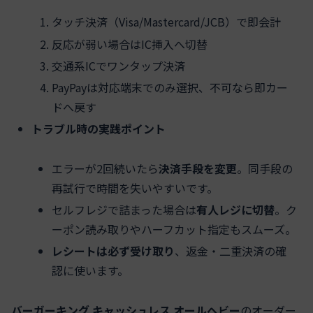
タッチ決済（Visa/Mastercard/JCB）で即会計
反応が弱い場合はIC挿入へ切替
交通系ICでワンタップ決済
PayPayは対応端末でのみ選択、不可なら即カー
ドへ戻す
トラブル時の実践ポイント
エラーが2回続いたら
決済手段を変更
。同手段の
再試行で時間を失いやすいです。
セルフレジで詰まった場合は
有人レジに切替
。ク
ーポン読み取りやハーフカット指定もスムーズ。
レシートは必ず受け取り
、返金・二重決済の確
認に使います。
バーガーキング キャッシュレス オールヘビー
のオーダー