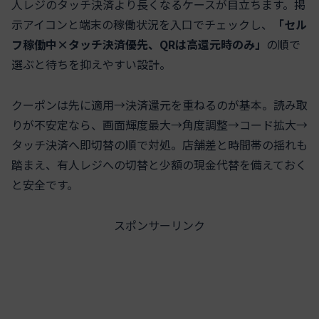
人レジのタッチ決済より長くなるケースが目立ちます。掲
示アイコンと端末の稼働状況を入口でチェックし、
「セル
フ稼働中×タッチ決済優先、QRは高還元時のみ」
の順で
選ぶと待ちを抑えやすい設計。
クーポンは先に適用→決済還元を重ねるのが基本。読み取
りが不安定なら、画面輝度最大→角度調整→コード拡大→
タッチ決済へ即切替の順で対処。店舗差と時間帯の揺れも
踏まえ、有人レジへの切替と少額の現金代替を備えておく
と安全です。
スポンサーリンク