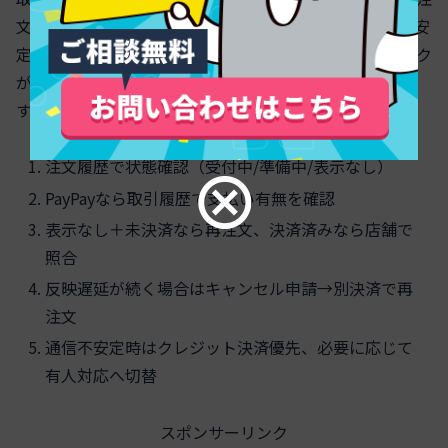
文番号照合、未完了ならやり直しを選びます。再決済は安
定性重視でクレジットカードを先に選択し、ネットワーク
が弱い場面では有人レジ決済へ切り替える手順が確実で
す。
注文履歴で状態確認（受付中/準備中/表示なし）
PayPayなら取引履歴で支払い有無を確認
表示なし＋未決済なら再注文、決済済みなら店舗で
照合
反映遅延が続く場合はキャンセル申請→別決済で再
注文
通信不安定時はクレジット決済優先、必要に応じて
有人対応へ切替
スポンサーリンク