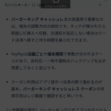
モバイルオーダー
〇（主要ブランド）
×
×
スクロールできます
バーガーキング キャッシュレス
の実運用で重要なの
は、端末の読取方式の相性です。タッチが弾かれたら
即座にIC挿入へ切替、交通系が反応しない場合はカー
ド決済へ移すと待ち時間を最小化できます。
PayPayは
店舗ごと
や
端末種類
で挙動が分かれるケー
スがあり、非対応・一時不調時のバックアップを必ず
用意しておくと安心です。
クーポン利用はアプリ提示→決済の順で進めるのが
基本。
バーガーキング キャッシュレス クーポン
の併
用可否はレジ画面で確認すると早いです。
（一次情報の提示）バーガーキング公式アプリのモバイル