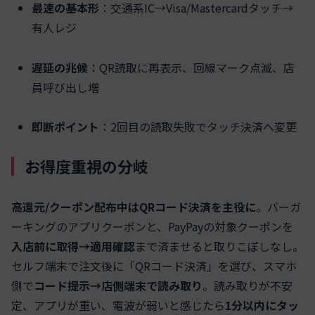
最速の基本形
：交通系IC→Visa/Mastercardタッチ→
有人レジ
遅延の兆候
：QR読取に再表示、回線マーク点滅、店
員呼び出し増
即断ポイント
：2回目の読取失敗でタッチ決済へ変更
お得度重視の分岐
高還元/クーポン配布中はQRコード決済を主役に
。バーガ
ーキングのアプリクーポンと、PayPayの対象クーポンを
入店前に取得→適用確認
まで済ませると取りこぼしなし。
セルフ端末で注文後に「QRコード決済」を選び、スマホ
側で
コード提示→店側端末で読み取り
。読み取りが不安
定、アプリが重い、電波が弱いと感じたら
1分以内にタッ