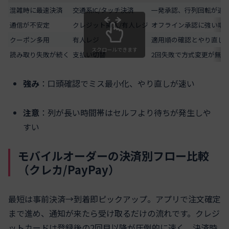
混雑時に最速決済
交通系IC/タッチ決済
一発承認、行列回転が速
通信が不安定
クレジット挿入/有人レジ
オフライン承認に強い端
クーポン多用
有人レジ
適用順の確認とやり直し
スクロールできます
読み取り失敗が続く
支払い切替
2回失敗で方式変更が無難
強み
：口頭確認でミス最小化、やり直しが速い
注意
：列が長い時間帯はセルフより待ちが発生しや
すい
モバイルオーダーの決済別フロー比較
（クレカ/PayPay）
最短は事前決済→到着即ピックアップ。アプリで注文確定
まで進め、通知が来たら受け取るだけの流れです。クレジ
ットカードは登録後の2回目以降が圧倒的に速く、決済時