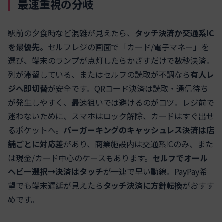
最速重視の分岐
駅前の夕食時など混雑が見えたら、
タッチ決済か交通系IC
を最優先
。セルフレジの画面で「カード/電子マネー」を
選び、端末のランプが点灯したらかざすだけで数秒決済。
列が滞留している、またはセルフの読取が不調なら
有人レ
ジへ即切替
が安全です。QRコード決済は読取・通信待ち
が発生しやすく、最速狙いでは避けるのがコツ。レジ前で
迷わないために、スマホはロック解除、カードはすぐ出せ
るポケットへ。
バーガーキングのキャッシュレス決済は店
舗ごとに対応差
があり、商業施設内は交通系ICのみ、また
は現金/カード中心のケースもあります。
セルフでオール
ヘビー選択→決済はタッチ
が一連で早い動線。PayPay希
望でも端末遅延が見えたら
タッチ決済に方針転換
がおすす
めです。