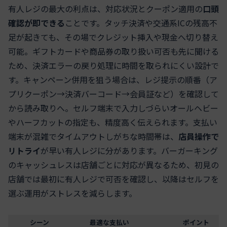
有人レジの最大の利点は、対応状況とクーポン適用の
口頭
確認が即できる
ことです。タッチ決済や交通系ICの残高不
足が起きても、その場でクレジット挿入や現金へ切り替え
可能。ギフトカードや商品券の取り扱い可否も先に聞ける
ため、決済エラーの戻り処理に時間を取られにくい設計で
す。キャンペーン併用を狙う場合は、レジ提示の順番（ア
プリクーポン→決済バーコード→会員証など）を確認して
から読み取りへ。セルフ端末で入力しづらいオールヘビー
やハーフカットの指定も、精度高く伝えられます。支払い
端末が混雑でタイムアウトしがちな時間帯は、
店員操作で
リトライ
が早い有人レジに分があります。バーガーキング
のキャッシュレスは店舗ごとに対応が異なるため、初見の
店舗では最初に有人レジで可否を確認し、以降はセルフを
選ぶ運用がストレスを減らします。
シーン
最適な支払い
ポイント