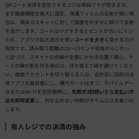
QRコード決済を安定させるコツは単純ですが効きます。
まず画面輝度を最大に設定。保護フィルムの反射が強い場
合は、端末のスキャナに対して画面をわずかに傾けて反射
を逃がします。コードは小さすぎるとピントが合いにくい
ため、アプリの拡大表示を使い
コードを大きく
見せるのが
有効です。読み取り距離は10〜15センチ前後からじわっ
と近づけ、スキャナの赤線が全面にかかる位置で静止。ケ
ースの縁が影を作る場合は、持ち替えて縁を避けてくださ
い。複数アカウントを切り替える人は、会計前に目的の決
済アプリを最前面にし、機内モードはオフ、モバイルデー
タまたはWi‑Fiを安定接続に。
失敗が2回続いたら支払い方
法を即時変更
し、列を止めない判断がタイムロスを最小化
します。
有人レジでの決済の強み