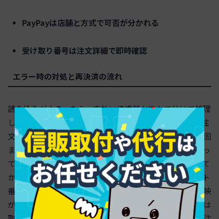
PayPayは店舗と方式で可否が分かれる
受け取り番号は注文詳細で即時確認
エラー時の対処と再決済の流れ
読み込みが止まったら、支払い連携前か後かで分けて処理
します。支払い前であれば注文は未成立です。アプリの注
文履歴に表示がなければ再操作して問題なし。決済後に固
まった場合は履歴が「受付中」「準備中」なら注文は通っ
ています。二重決済を避けるため、履歴の状態を確認して
から店舗受け取りへ進みます。ステータスが出ずレシート
番号も未発行なら、一定時間（目安3〜5分）待っても反映
がなければキャンセル申請を選択します。PayPay利用時は
取引履歴で支払い完了の有無を確認し、完了なら店舗で注