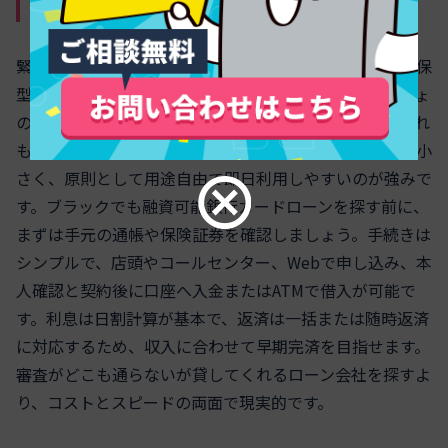
担保を活用した即日融資の裏ワザ集
緊急で資金が必要でも、審査が通らないと感じる人は担保
型の制度を活用すると道が開けます。代表例は、ゆうちょ
の貯金担保自動貸付と生命保険の契約者貸付です。いずれ
も既存資産を担保にするため、信用情報の影響が比較的小
さく、原則として用途自由で即日利用しやすいのが強みで
す。ブラックでも融資可能銀行カードローンを探す前に、
まずは手元の通帳や保険証券を確認しましょう。手続きは
シンプルで、店頭やコールセンター、Webで申し込み、本
人確認と契約後に口座へ入金またはATMで借入が可能で
す。利息は日割計算が基本で、返済は一括または随時返済
に対応するため、収入に合わせて早期完済を目指せます。
審査がどこも通らないが貸してくれるローン会社を探すよ
り、コストとスピードの両面で現実的です。