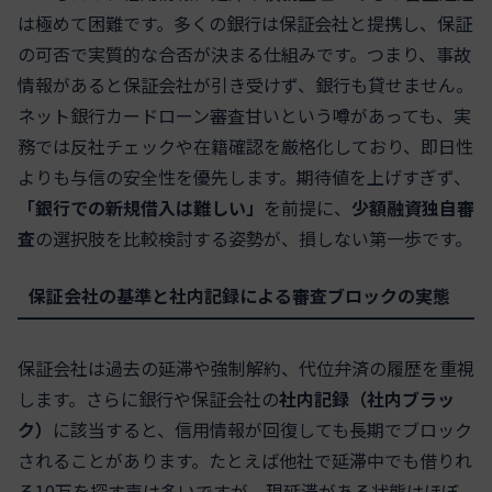
は極めて困難です。多くの銀行は保証会社と提携し、保証
の可否で実質的な合否が決まる仕組みです。つまり、事故
情報があると保証会社が引き受けず、銀行も貸せません。
ネット銀行カードローン審査甘いという噂があっても、実
務では反社チェックや在籍確認を厳格化しており、即日性
よりも与信の安全性を優先します。期待値を上げすぎず、
「銀行での新規借入は難しい」
を前提に、
少額融資独自審
査
の選択肢を比較検討する姿勢が、損しない第一歩です。
保証会社の基準と社内記録による審査ブロックの実態
保証会社は過去の延滞や強制解約、代位弁済の履歴を重視
します。さらに銀行や保証会社の
社内記録（社内ブラッ
ク）
に該当すると、信用情報が回復しても長期でブロック
されることがあります。たとえば他社で延滞中でも借りれ
る10万を探す声は多いですが、現延滞がある状態はほぼ