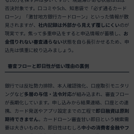
否決対象です。口コミや5ch、知恵袋で「必ず通るカード
ローン」「激甘地方銀行カードローン」といった情報が散
見されますが、
社内記録は外部から見えず覆しにくい
のが
現実です。焦って多重申込をすると申込情報が蓄積し、
お
金借りれない審査通らない
状態を自ら長引かせるため、申
込先は慎重に絞り込みましょう。
審査フローと即日性が低い理由の裏側
銀行では反社勢力排除、本人確認強化、口座取引モニタリ
ングなど
多層の与信・法令対応
が組み込まれ、審査フロー
が長期化しています。申し込みから結果連絡、口座との連
携、カード発送やアプリ設定までの工程で
即日融資は原則
期待できません
。カードローン審査甘い即日という検索需
要は大きいものの、即日性はむしろ
中小の消費者金融やフ