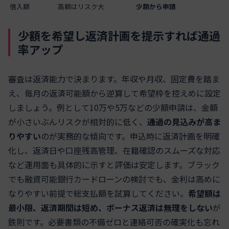
借入額
高額はリスク大
少額から申請
少額を希望し返済計画を提示すれば通過
率アップ
審査は返済能力で決まります。年収や月収、固定費を踏ま
え、毎月の返済可能額から逆算して希望枠を控えめに設定
しましょう。例として10万や5万などの少額申請は、金額
が小さいぶんリスクが相対的に低く、
通過の見込みが高ま
りやすい
のが実務的な傾向です。申込時に返済計画を明確
化し、返済日や口座残高管理、在籍確認のスムーズな対応
など運用面も具体的に示すと評価は安定します。ブラック
でも融資可能銀行カードローンの検討でも、金利は高めに
なりやすい前提で総支払額を試算してください。
希望額は
最小限、返済期間は短め、ボーナス返済は無理をしない
が
鉄則です。必要書類の不備ゼロと連絡可否の確実化も忘れ