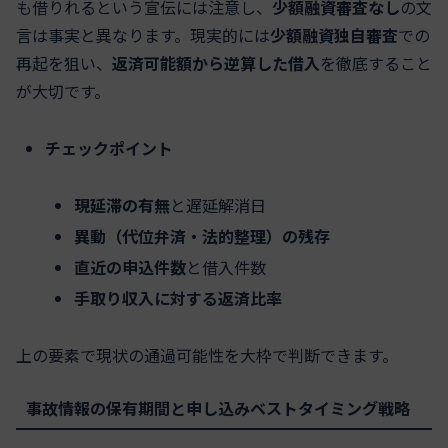
も借りれるという宣伝には注意し、
少額融資審査なし
の文
言は事実と異なります。現実的には
少額融資独自審査
での
再起を狙い、
返済可能額から逆算した借入
を徹底すること
が大切です。
チェックポイント
現延滞の有無
と遅延解消日
異動（代位弁済・法的整理）の残存
直近の申込件数
と借入件数
手取り収入に対する返済比率
上の要素で現状の通過可能性を大枠で判断できます。
事故情報の保有期間と申し込みベストタイミング戦略