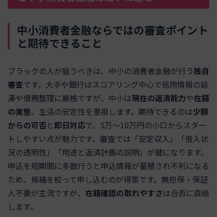
中小消費者金融ならではの審査ポイント
と期待できること
ブラックの人が狙うべきは、中小の消費者金融が行う
独自
審査
です。大手や銀行はスコアリング中心で信用情報の延
滞や債務整理に厳格ですが、中小は
現在の返済能力
や
在籍
の実態
、生活の安定性を重視します。期待できるのは
少額
からの可否
と
即日対応
で、5万〜10万円の小口からスター
トしやすい点が魅力です。審査では「安定収入」「借入状
況の透明性」「用途と返済計画の説明」が鍵になります。
申込を短期間に多数行うと申込情報が蓄積され不利になる
ため、候補を絞って申し込むのが得策です。無担保・保証
人不要が主流ですが、
在籍確認の取れやすさ
は合否に直結
します。