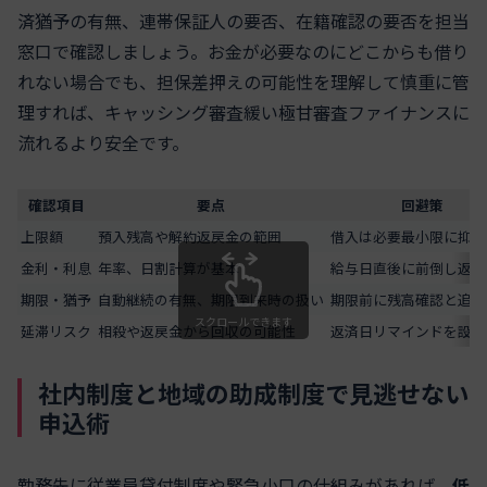
済猶予の有無、連帯保証人の要否、在籍確認の要否を担当
窓口で確認しましょう。お金が必要なのにどこからも借り
れない場合でも、担保差押えの可能性を理解して慎重に管
理すれば、キャッシング審査緩い極甘審査ファイナンスに
流れるより安全です。
確認項目
要点
回避策
上限額
預入残高や解約返戻金の範囲
借入は必要最小限に抑え
金利・利息
年率、日割計算が基本
給与日直後に前倒し返済
期限・猶予
自動継続の有無、期限到来時の扱い
期限前に残高確認と追加
スクロールできます
延滞リスク
相殺や返戻金から回収の可能性
返済日リマインドを設定
社内制度と地域の助成制度で見逃せない
申込術
勤務先に従業員貸付制度や緊急小口の仕組みがあれば、
低