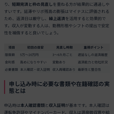
り、
短期完済と枠の見直し
を重ねる方が結果的に通過しや
すいです。延滞やリボ残高の膨張はマイナスに評価される
ため、返済日は厳守し、
繰上返済
を活用すると効果的で
す。収入が変動する人は、勤務形態やシフトの提出で安定
性を補強すると良いでしょう。
項目
初回の目安
見直し時期
重視ポイント
限度額
5万〜20万円
3〜6カ月ごと
遅延なしの返済履歴
金利感
高めになりやすい
変動あり
返済能力と他社状況
必要書類
本人確認・収入証明
収入再確認あり
最新性と整合性
申し込み時に必要な書類や在籍確認の実
態とは
申込時は
本人確認書類
と
収入証明
が基本です。本人確認は
運転免許証やマイナンバーカード、収入は源泉徴収票や給