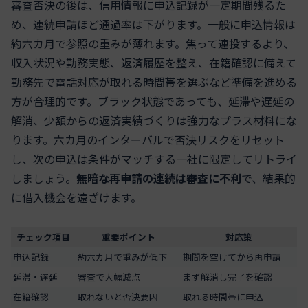
審査否決の後は、信用情報に申込記録が一定期間残るた
め、連続申請ほど通過率は下がります。一般に申込情報は
約六カ月で参照の重みが薄れます。焦って連投するより、
収入状況や勤務実態、返済履歴を整え、在籍確認に備えて
勤務先で電話対応が取れる時間帯を選ぶなど準備を進める
方が合理的です。ブラック状態であっても、延滞や遅延の
解消、少額からの返済実績づくりは強力なプラス材料にな
ります。六カ月のインターバルで否決リスクをリセット
し、次の申込は条件がマッチする一社に限定してリトライ
しましょう。
無暗な再申請の連続は審査に不利
で、結果的
に借入機会を遠ざけます。
チェック項目
重要ポイント
対応策
申込記録
約六カ月で重みが低下
期間を空けてから再申請
延滞・遅延
審査で大幅減点
まず解消し完了を確認
在籍確認
取れないと否決要因
取れる時間帯に申込