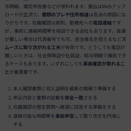
与明細、確定申告書などが使われます。提出はWebアップ
ロードが主流で、
書類のブレや住所相違
は否決の原因にな
りがちです。在籍確認は原則、勤務先への
電話連絡
です
が、事前に連絡時間帯を相談できる会社もあります。直通
が難しい場合は代表番号でも可、担当者名を控えるなど
ス
ムーズに取り次がれる工夫
が有効です。どうしても電話が
難しいときは、社会保険証や社員証、給与明細で補完でき
るケースもあります。いずれにしても
事実確認が取れるこ
と
が最重要です。
本人確認書類と収入証明を最新の情報で準備する
申込内容と書類の記載を
完全一致
させる
在籍確認の想定質問へ簡潔に回答する準備をする
連絡可能な時間帯を
事前申告
して取り次ぎを円滑に
する