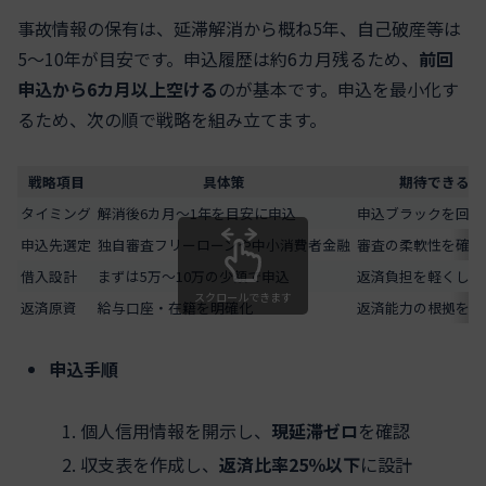
事故情報の保有は、延滞解消から概ね5年、自己破産等は
5〜10年が目安です。申込履歴は約6カ月残るため、
前回
申込から6カ月以上空ける
のが基本です。申込を最小化す
るため、次の順で戦略を組み立てます。
戦略項目
具体策
期待できる効
タイミング
解消後6カ月〜1年を目安に申込
申込ブラックを回避
申込先選定
独自審査フリーローンや中小消費者金融
審査の柔軟性を確保
借入設計
まずは5万〜10万の少額で申込
返済負担を軽くし可
スクロールできます
返済原資
給与口座・在籍を明確化
返済能力の根拠を強
申込手順
個人信用情報を開示し、
現延滞ゼロ
を確認
収支表を作成し、
返済比率25％以下
に設計