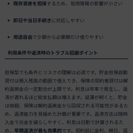
既存資産を担保
するため、信用情報の影響が小さい
即日や当日手続き
に対応しやすい
用途自由
で少額から必要額だけ借りやすい
利用条件や返済時のトラブル回避ポイント
担保型でも条件とリスクの理解は必須です。貯金担保自動
貸付は預入残高の範囲で借入でき、保険の契約者貸付は解
約返戻金の一定割合が上限です。利息は年率で発生し、返
済が遅れるほど総支払額は増えます。延滞が続くと、貯金
は相殺、保険は解約返戻金から回収される可能性があるた
め、返済能力を見極めた計画が重要です。返済方法は随時
入金で元金を減らしやすく、利息は日割で計算されるた
め、
早期返済が最も効果的
です。契約前に金利、締日、返