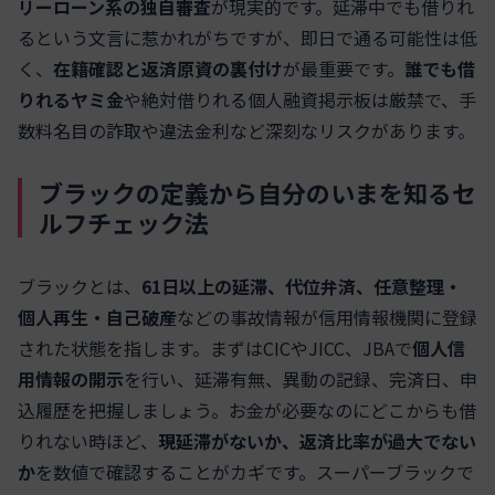
リーローン系の独自審査
が現実的です。延滞中でも借りれ
るという文言に惹かれがちですが、即日で通る可能性は低
く、
在籍確認と返済原資の裏付け
が最重要です。
誰でも借
りれるヤミ金
や絶対借りれる個人融資掲示板は厳禁で、手
数料名目の詐取や違法金利など深刻なリスクがあります。
ブラックの定義から自分のいまを知るセ
ルフチェック法
ブラックとは、
61日以上の延滞、代位弁済、任意整理・
個人再生・自己破産
などの事故情報が信用情報機関に登録
された状態を指します。まずはCICやJICC、JBAで
個人信
用情報の開示
を行い、延滞有無、異動の記録、完済日、申
込履歴を把握しましょう。お金が必要なのにどこからも借
りれない時ほど、
現延滞がないか、返済比率が過大でない
か
を数値で確認することがカギです。スーパーブラックで