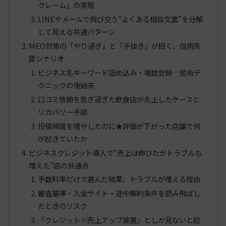
クレーム」の実態
LINEやメールで飛び交う“よくある相談文面”を分解
して見える共通パターン
MEO対策の「やり過ぎ」と「手抜き」が招く、信用失
墜シナリオ
ビジネス名キーワード詰め込み・複数登録…短命テ
クニックの後始末
口コミ依頼を急ぎ過ぎた飲食店が炎上したケースと
リカバリー手順
投稿頻度を増やしたのに★評価が下がった店舗で何
が起きていたか
ビジネスクレジット導入で“売上は伸びたがトラブルも
増えた”店の共通点
手数料率だけで選んだ結果、トラブルが増える理由
審査基準・入金サイト・途中解約条件を読み飛ばし
たときのリスク
「クレジット＝売上アップ装置」としか見ないと起