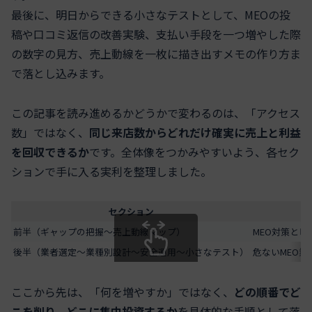
最後に、明日からできる小さなテストとして、MEOの投
稿や口コミ返信の改善実験、支払い手段を一つ増やした際
の数字の見方、売上動線を一枚に描き出すメモの作り方ま
で落とし込みます。
この記事を読み進めるかどうかで変わるのは、「アクセス
数」ではなく、
同じ来店数からどれだけ確実に売上と利益
を回収できるか
です。全体像をつかみやすいよう、各セク
ションで手に入る実利を整理しました。
セクション
前半（ギャップの把握〜売上動線マップ）
MEO対策と
後半（業者選定〜業種別設計〜安全運用〜小さなテスト）
危ないMEO
スクロールできます
ここから先は、「何を増やすか」ではなく、
どの順番でど
こを削り、どこに集中投資するか
を具体的な手順として落