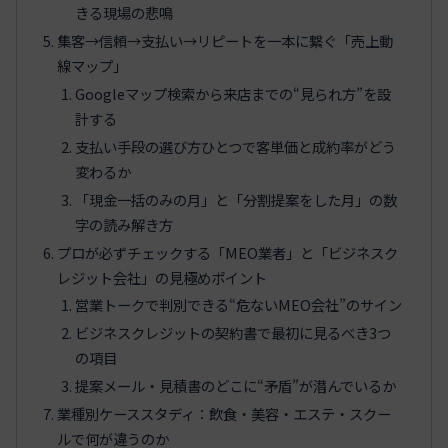
きる現場の悲鳴
集客→信頼→支払い→リピートを一本に繋ぐ「売上動
線マップ」
Googleマップ検索から来店までの“見られ方”を設
計する
支払い手段の選び方ひとつで客単価と成約率がどう
変わるか
「現金一括のみの月」と「分割提案をした月」の数
字の読み解き方
プロが必ずチェックする「MEO業者」と「ビジネスク
レジット会社」の見極めポイント
営業トークで判別できる“危ないMEO会社”のサイン
ビジネスクレジットの契約書で最初に見るべき3つ
の項目
提案メール・見積書のどこに“矛盾”が潜んでいるか
業種別ケーススタディ：飲食・美容・エステ・スクー
ルで何が違うのか