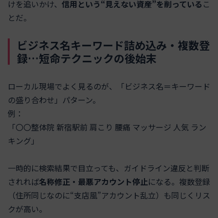
けを追いかけ、
信用という“見えない資産”を削っている
こ
とだ。
ビジネス名キーワード詰め込み・複数登
録…短命テクニックの後始末
ローカル現場でよく見るのが、「ビジネス名＝キーワード
の盛り合わせ」パターン。
例：
「〇〇整体院 新宿駅前 肩こり 腰痛 マッサージ 人気 ラン
キング」
一時的に検索結果で目立っても、ガイドライン違反と判断
されれば
名称修正・最悪アカウント停止
になる。複数登録
（住所同じなのに“支店風”アカウント乱立）も同じくリス
クが高い。