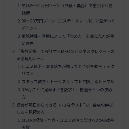
単価2〜10万円ゾーン（飲食・美容）で重視すべき
指標
30〜80万円ゾーン（エステ・スクール）で差がつく
ポイント
地域特性・客層によって「攻め方」を変えた方が良
い理由
「失敗前提」で設計するMEO×ビジネスクレジットの
安全運用ルール
口コミ低下・審査落ちが増えたときの初動チェック
リスト
スタッフ教育とトークスクリプトで防げるトラブル
3か月ごとに見直すべき数字と、撤退ラインの決め
方
読者が明日からできる“小さなテスト”で、自店の伸び
しろを見極める
MEOの投稿・写真・口コミ返信で試せる3つの改善
実験