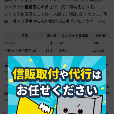
クレジット審査落ちの多さ
が一気に可視化される。
よくある数値感としては、来店は1.5倍になったのに、現
金一括のみ運用時と成約数がほぼ横ばいというケースだ。
状態
来店数
クレジット承認率
成約数
MEO前
20件
80%
10件
MEO後（決済未整備）
30件
50%
11〜12件
若年層・フリーランス層が増えるほど、自社提携1社だけ
では与信が通らず、「せっかくGBPを見て来たのに契約で
きない」顧客が積み上がる。
ここで必要なのは「もっと集客」ではなく、
複数スキーム
のビジネスクレジット導入＋審査落ち時の代替提案トーク
だ。