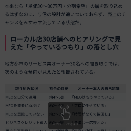
本来なら「単価30〜80万円・分割希望」の層を取り込め
るはずなのに、与信の設計が追いついておらず、売上のチ
ャンスをみすみす流している状態だ。
ローカル店30店舗へのヒアリングで見
えた「やっているつもり」の落とし穴
地方都市のサービス業オーナー30名への聞き取りでは、
次のような傾向が見えたと報告されている。
取り組み状況
割合の目安
オーナー本人の自己認識
MEOを自分で運用
約4〜5割
「MEOはもうやっている」
MEOを業者に丸投げ
約2〜3割
「プロに任せている」
MEOを意識していない
約2〜3割
「時間がなくて後回し」
ビジネスクレジット導入
約3〜4割
「決済は一応整えた」
スクロールできます
両方を連動設計している
1〜2割程度
「集客〜決済まで設計している」