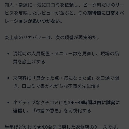
知人・常連に一気に口コミを依頼し、ピーク時だけのサー
ビスを反映したレビューが並ぶと、その
期待値に日常オペ
レーションが追いつかない
。
炎上後のリカバリーは、次の順番が現実的だ。
混雑時の人員配置・メニュー数を見直し、現場の品
質を底上げする
来店客に「良かった点・気になった点」を口頭で聞
き、口コミで書かれがちな不満を先に潰す
ネガティブなクチコミにも
24～48時間以内に誠実に
返信
し、「改善の意思」を可視化する
半年ほどかけて★4.0台まで戻した飲食店のケースでは、