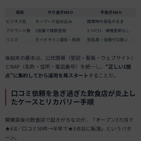
項目
やり過ぎMEO
手抜きMEO
ビジネス名
キーワード詰め込み
開業時の仮名のまま
アカウント数
1店舗で複数登録
1つだけ、情報更新なし
リスク
ガイドライン違反・削除
知名度・信頼ゼロ扱い
後始末の基本は、公式情報（登記・看板・ウェブサイト）
とNAP（名称・住所・電話番号）を統一し、
“正しい1拠
点”に集約してから運用を再スタート
することだ。
口コミ依頼を急ぎ過ぎた飲食店が炎上し
たケースとリカバリー手順
開業直後の飲食店で起きがちなのが、「オープン3カ月で
★4.8／口コミ50件→半年で★3点台に転落」というパタ
ーン。