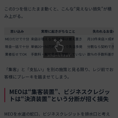
この3つを信じたまま動くと、こんな“見えない損失”が積
み上がる。
思い込み
実際に起きがちなこと
失われるお金の
MEOだけで十分
来店は増えるが成約率は据え置き
月10件来店×成約率
現金一括で十分
単価20〜50万円ゾーンで失注多発
分割なら契約できた
業者任せでOK
手数料・解約条件を理解していない
数％の手数料差が利
スクロールできます
「集客」と「支払い」を別の施策と見る限り、レジ前でお
客様にブレーキを踏ませてしまう。
MEOは“集客装置”、ビジネスクレジッ
トは“決済装置”という分断が招く損失
MEOを水道の蛇口、ビジネスクレジットを排水口と考え