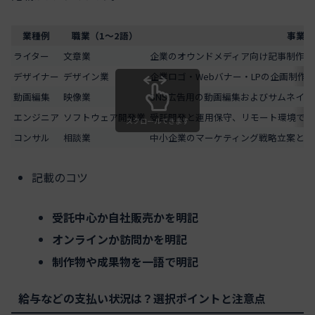
業種例
職業（1〜2語）
事業の
ライター
文章業
企業のオウンドメディア向け記事制作お
デザイナー
デザイン業
企業ロゴ・Webバナー・LPの企画制作
動画編集
映像業
SNS広告用の動画編集およびサムネイ
エンジニア
ソフトウェア開発業
受託開発と運用保守、リモート環境での
スクロールできます
コンサル
相談業
中小企業のマーケティング戦略立案と実
記載のコツ
受託中心か自社販売かを明記
オンラインか訪問かを明記
制作物や成果物を一語で明記
給与などの支払い状況は？選択ポイントと注意点