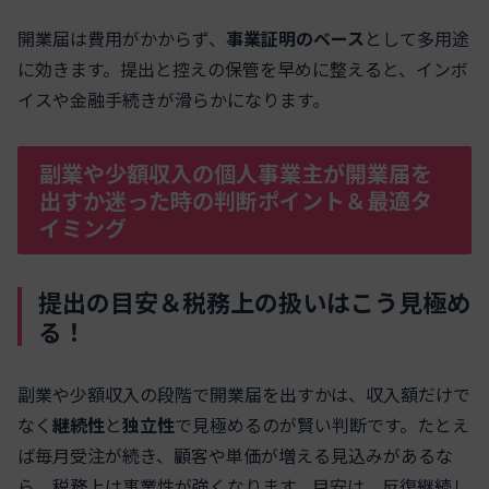
開業届は費用がかからず、
事業証明のベース
として多用途
に効きます。提出と控えの保管を早めに整えると、インボ
イスや金融手続きが滑らかになります。
副業や少額収入の個人事業主が開業届を
出すか迷った時の判断ポイント＆最適タ
イミング
提出の目安＆税務上の扱いはこう見極め
る！
副業や少額収入の段階で開業届を出すかは、収入額だけで
なく
継続性
と
独立性
で見極めるのが賢い判断です。たとえ
ば毎月受注が続き、顧客や単価が増える見込みがあるな
ら、税務上は事業性が強くなります。目安は、反復継続し