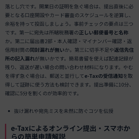
落とし穴です。開業日の証明を急ぐ場合は、提出直後に必
要となる口座開設やカード審査のスケジュールを逆算し、
余裕を持って投函しましょう。事前チェックの要点は三つ
です。第一に宛先は所轄税務署の
正しい郵便番号と名称
か。第二に届出書2部・本人確認・マイナンバー確認・返
信用封筒の
同封漏れが無い
か。第三に切手不足や
返信先住
所の記入漏れ
が無いかです。簡易書留を使えば配達記録が
残り、返送が遅い場合の問い合わせ材料になります。やむ
を得ず急ぐ場合は、郵送と並行して
e-Taxの受信通知
を取
得して証跡に使う方法も検討できます。提出準備に10分、
確認に5分を割くのが効率的です。
抜け漏れや宛先ミスを未然に防ぐコツを伝授
e-Taxによるオンライン提出・スマホか
らの簡単申請解説