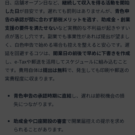
日、店舗オープン日など、
継続して収入を得る活動を開始
した日
が目安です。遅れても罰則はありませんが、
青色申
告の承認が間に合わず節税メリットを逃す
、
助成金・創業
支援の要件を満たせない
など実務的な不利益が起きやすい
点が落とし穴です。副業でも事業性があれば提出が望まし
く、白色申告で始める場合も控えを整えると安心です。遅
延を回避するコツは、
開業日の前後で早めに下書きを作成
し、e-Taxや郵送を活用してスケジュールに組み込むこと
です。費用自体は
提出は無料
で、発生しても印刷や郵送の
実費程度に収まります。
青色申告の承認時期に直結
し、遅れは節税機会の損
失につながります。
助成金や口座開設の審査
で開業届控えの提示を求め
られることがあります。