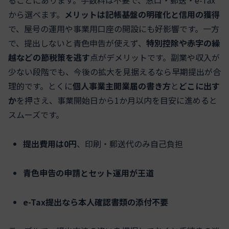
ることにあります。手数料は不要で、窓口・郵送・e-Tax
から選べます。
メリットは記帳基盤の明確化と信用の獲得
で、屋号の運用や事業用口座の開設にも好影響です。一方
で、提出しないと青色申告が使えず、
特別控除や赤字の繰
越などの節税策を逃す
点がデメリットです。副業や収入が
少ない段階でも、今後の拡大を見据えるなら早期提出が合
理的です。とくに
個人事業主開業届の書き方
と
どこに出す
か
を押さえ、事業開始日から1か月以内を目安に進めると
スムーズです。
提出費用は0円
、印刷・郵送代のみ自己負担
青色申告の申請とセット運用が王道
e-Tax提出なら本人確認書類の添付不要