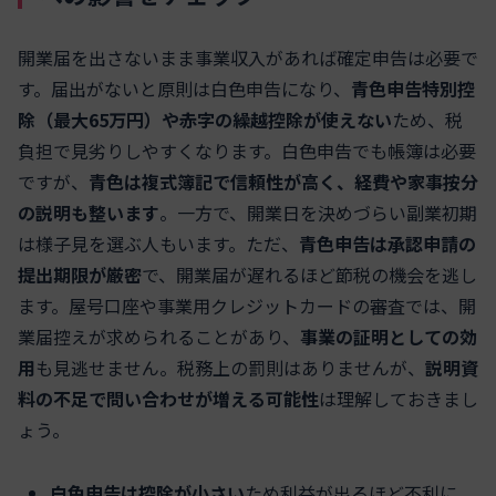
開業届を出さないまま事業収入があれば確定申告は必要で
す。届出がないと原則は白色申告になり、
青色申告特別控
除（最大65万円）や赤字の繰越控除が使えない
ため、税
負担で見劣りしやすくなります。白色申告でも帳簿は必要
ですが、
青色は複式簿記で信頼性が高く、経費や家事按分
の説明も整います
。一方で、開業日を決めづらい副業初期
は様子見を選ぶ人もいます。ただ、
青色申告は承認申請の
提出期限が厳密
で、開業届が遅れるほど節税の機会を逃し
ます。屋号口座や事業用クレジットカードの審査では、開
業届控えが求められることがあり、
事業の証明としての効
用
も見逃せません。税務上の罰則はありませんが、
説明資
料の不足で問い合わせが増える可能性
は理解しておきまし
ょう。
白色申告は控除が小さい
ため利益が出るほど不利に