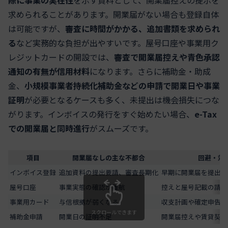
際に事業の実在性
を示す資料として、開業届控えの提示を
求められることがあります。開業届がない場合も登録自体
は可能ですが、
審査に時間がかかる、追加書類を求められ
る
など実務的な負担が出やすいです。屋号口座や事業用ク
レジットカードの開設では、
審査で開業届控えや青色承認
通知の有無が信用材料
になります。さらに補助金・助成
金、
小規模事業者持続化補助金などの申請で開業日や事業
証明
が必要となるケースも多く、未提出は機会損失につな
がります。インボイスの発行をすぐ始めたい場合、
e-Tax
での開業届と同時進行
がスムーズです。
項目
開業届なしの主な不都合
回避・対
インボイス登録
追加資料の提出要請、審査長期化
早期に開業届を提出し
屋号口座
事業実態の確認が難航
控えと屋号記載の請求
事業用カード
与信根拠が弱くなる
収支計画や確定申告書
スクロールできます
補助金申請
開業日の証明不足
開業届控えや賃貸契約