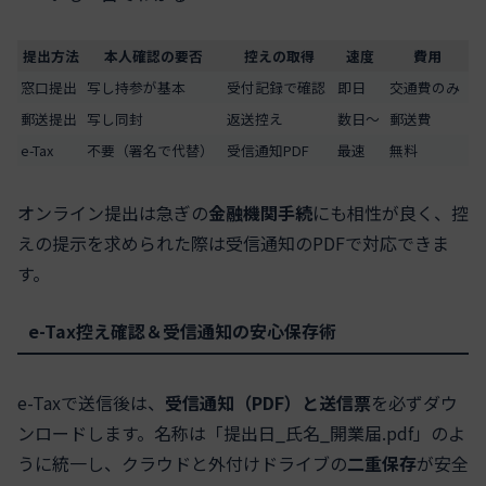
提出方法
本人確認の要否
控えの取得
速度
費用
窓口提出
写し持参が基本
受付記録で確認
即日
交通費のみ
郵送提出
写し同封
返送控え
数日〜
郵送費
e-Tax
不要（署名で代替）
受信通知PDF
最速
無料
オンライン提出は急ぎの
金融機関手続
にも相性が良く、控
えの提示を求められた際は受信通知のPDFで対応できま
す。
e-Tax控え確認＆受信通知の安心保存術
e-Taxで送信後は、
受信通知（PDF）と送信票
を必ずダウ
ンロードします。名称は「提出日_氏名_開業届.pdf」のよ
うに統一し、クラウドと外付けドライブの
二重保存
が安全