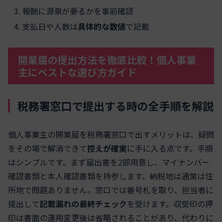
報酬に源泉が要るかを事前確認
支払日や人数は
具体的な数値
で記載
開業届の提出方法を徹底比較！個人事業
主にベストな選び方ガイド
税務署窓口で提出する時の全手順を解説
個人事業主の開業届を税務署窓口で出すメリットは、疑問
をその場で解消できて
控えが確実
に手に入る点です。手順
はシンプルです。まず届出書を2部用意し、マイナンバー
確認書類と本人確認書類を持参します。納税地は通常は住
所地で問題ありません。窓口では番号札を取り、担当者に
提出して
記載漏れの最終チェック
を受けます。収受印の押
印は書面の運用変更後は省略されることがあり、代わりに