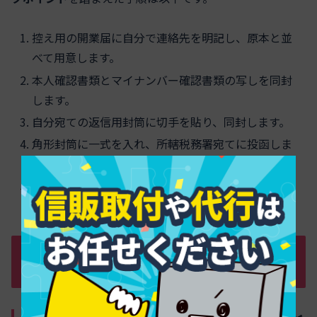
控え用の開業届に自分で連絡先を明記し、原本と並
べて用意します。
本人確認書類とマイナンバー確認書類の写しを同封
します。
自分宛ての返信用封筒に切手を貼り、同封します。
角形封筒に一式を入れ、所轄税務署宛てに投函しま
す。
返送された控えを
大切に保管
し、口座開設や各種申
請で活用します。
個人事業主が開業届を書くテンプレ＆業
種別サンプル・完全公開