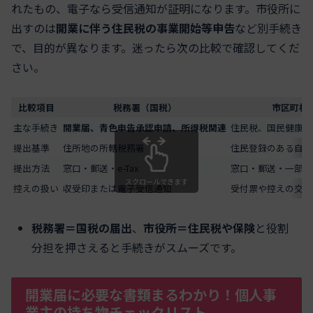
れたもの、電子なら受信通知が証明になります。市役所に
出すのは
開業に伴う住民税の事業開始等申告
など別手続き
で、目的が異なります。迷ったら次の比較で確認してくだ
さい。
比較項目
税務署（国税）
市区町村
主な手続き
開業届、青色申告承認申請、所得税関連
住民税、国民健康保
提出基準
住所地の所轄税務署
住民登録のある自治
提出方法
窓口・郵送・e-Tax
窓口・郵送・一部オ
スクロールできます
控えの扱い
収受印または電子受信通知
受付票や控えの交付
税務署＝国税の届出
、
市役所＝住民税や保険
と役割
分担を押さえると手続きがスムーズです。
開業届に必要な書類まるわかり！個人事
業主の持ち物チェックリスト