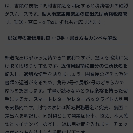
は、書類の表紙に同封書類名を明記すると税務署側の確認
がスムーズです。
個人事業主開業届の提出先は所轄税務署
で、郵送・窓口・e-Taxいずれも対応できます。
郵送時の返信用封筒・切手・書き方もカンペキ解説
郵送提出は家から完結できて便利ですが、控えを確実に受
け取る段取りが重要です。
返信用封筒に自分の住所氏名を
記入
し、
適切な切手
を貼りましょう。開業届の控えと添付
書類の返送があるため、角形2号や長形3号のどちらかで
厚みを想定します。重量が読めないときは
余裕を持った切
手
にするか、
スマートレターやレターパックライト
の利用
も実務的です。封筒の表には所轄税務署名と宛先、裏面に
差出人を明記し、同封物として開業届原本、控え、本人確
認とマイナンバーの写し、返信用封筒を入れます。
チェッ
クポイント
を踏まえた手順は以下です。