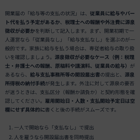
開業届の「給与等の支払の状況」は、
従業員に給与やパー
ト代を払う予定があるか
、
税理士への報酬や外注費に源泉
徴収が必要か
を判断して記入します。まず、開業初期で一
人運営なら「従業員なし」「給与支払なし」を選ぶのが一
般的です。家族に給与を払う場合は、専従者給与の取り扱
いを確認しましょう。
源泉徴収が必要なケース（例：税理
士・弁護士への報酬、原稿料や講演料、従業員の給与）
が
あるなら、
給与支払事務所等の開設届出書
の提出と、
源泉
所得税の納付手続
が発生します。外注に対して源泉の要否
が迷うときは、支払区分（報酬か請負か）と契約形態を確
認してください。
雇用開始日・人数・支払開始予定日は空
欄にせず具体的に
書くと後の手続がスムーズです。
一人で開始なら「支払なし」で提出
人を雇うなら開設届出書を同時提出