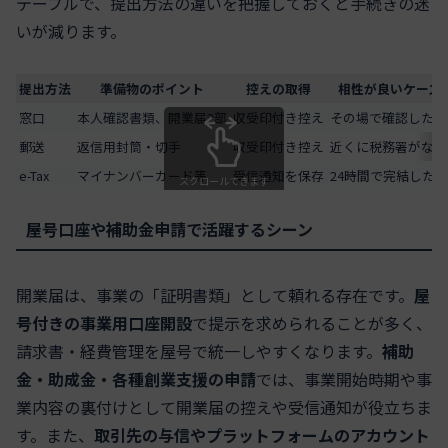
テーブルで、提出方法の違いを把握しておくと手続きの迷
いが減ります。
提出方法
準備物のポイント
控えの取得
相性が良いケース
窓口
本人確認書類、開業届2部
収受印付き控え
その場で確認したい
郵送
返信用封筒・切手
収受印付き控え
近くに税務署がない
e-Tax
マイナンバーカード等
受信通知を保存
24時間で完結したい
スクロールできます
屋号口座や補助金申請で活躍するシーン
開業届は、事業の「証明書類」として頼れる存在です。
屋
号付きの事業用口座開設
で提示を求められることが多く、
請求書・経費管理を屋号で統一しやすくなります。
補助
金・助成金・各種創業支援の申請
では、事業開始時期や事
業内容の裏付けとして開業届の控えや受信通知が役立ちま
す。また、
取引先の与信やプラットフォームのアカウント