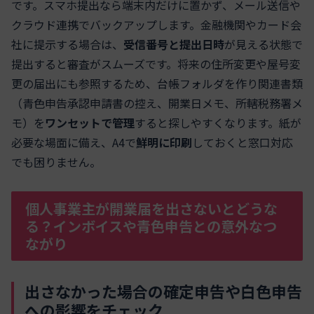
です。スマホ提出なら端末内だけに置かず、メール送信や
クラウド連携でバックアップします。金融機関やカード会
社に提示する場合は、
受信番号と提出日時
が見える状態で
提出すると審査がスムーズです。将来の住所変更や屋号変
更の届出にも参照するため、台帳フォルダを作り関連書類
（青色申告承認申請書の控え、開業日メモ、所轄税務署メ
モ）を
ワンセットで管理
すると探しやすくなります。紙が
必要な場面に備え、A4で
鮮明に印刷
しておくと窓口対応
でも困りません。
個人事業主が開業届を出さないとどうな
る？インボイスや青色申告との意外なつ
ながり
出さなかった場合の確定申告や白色申告
への影響をチェック