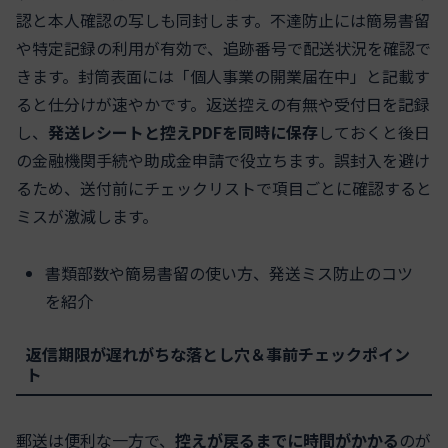
認と本人確認の写しも同封します。不達防止には簡易書留
や特定記録の利用が有効で、追跡番号で配送状況を確認で
きます。封筒表面には「個人事業の開業届在中」と記載す
ると仕分けが速やかです。返送控えの有無や受付日を記録
し、
発送レシートと控えPDFを同時に保存
しておくと後日
の金融機関手続や助成金申請で役立ちます。誤封入を避け
るため、送付前にチェックリストで項目ごとに確認すると
ミスが激減します。
書類部数や簡易書留の使い方、発送ミス防止のコツ
を紹介
返信期限が遅れがちな落とし穴＆事前チェックポイン
ト
郵送は便利な一方で、
控えが戻るまでに時間がかかる
のが