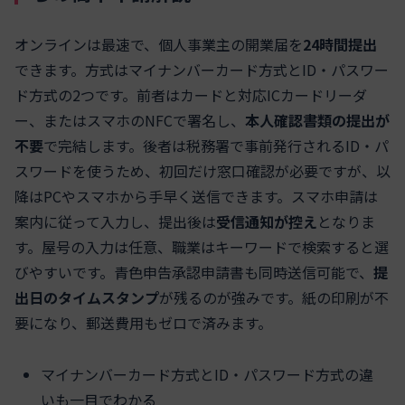
オンラインは最速で、個人事業主の開業届を
24時間提出
できます。方式はマイナンバーカード方式とID・パスワー
ド方式の2つです。前者はカードと対応ICカードリーダ
ー、またはスマホのNFCで署名し、
本人確認書類の提出が
不要
で完結します。後者は税務署で事前発行されるID・パ
スワードを使うため、初回だけ窓口確認が必要ですが、以
降はPCやスマホから手早く送信できます。スマホ申請は
案内に従って入力し、提出後は
受信通知が控え
となりま
す。屋号の入力は任意、職業はキーワードで検索すると選
びやすいです。青色申告承認申請書も同時送信可能で、
提
出日のタイムスタンプ
が残るのが強みです。紙の印刷が不
要になり、郵送費用もゼロで済みます。
マイナンバーカード方式とID・パスワード方式の違
いも一目でわかる