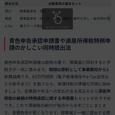
提出方法
必要書類の基本セット
窓口
開業届原本・控え
本
郵送
開業届原本・控え写し・本人確認と番号の写し・返信用封筒
写
e-Tax
電子データ提出
本
スクロールできます
青色申告承認申請書や源泉所得税特例申
請のかしこい同時提出法
青色申告承認申請書は節税の要で、開業届と同封すると手
続きが一気に進みます。
期限は原則として事業開始から2
か月以内
です。65万円控除（電子帳簿保存やe-Tax送信な
どの条件あり）を狙うなら、帳簿体制の準備も同時に始め
ましょう。従業員や外注への支払がある見込みなら
源泉所
得税の納期の特例承認に関する申請書
もセットがおすすめ
です。これで源泉税の納付が毎月から半年ごとにまとま
り、事務負担が軽くなります。開業届と一緒に提出する際