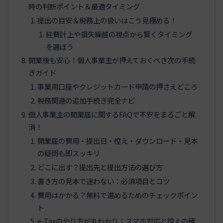
時の判断ポイント＆最適タイミング
提出の目安＆税務上の扱いはこう見極める！
経費計上や損失繰越の視点から賢くタイミング
を選ぼう
開業後も安心！個人事業主が押えておくべき次の手続
きガイド
事業用口座やクレジットカード申請の押さえどころ
税務関連の追加手続き完全ナビ
個人事業主の開業届に関するFAQで不安をまるごと解
消！
開業届の費用・提出日・控え・ダウンロード・見本
の疑問も即スッキリ
どこに出す？提出先と提出方法の選び方
書き方の見本で迷わない：必須項目とコツ
費用はかかる？無料で進めるためのチェックポイン
ト
e-Taxのやり方が丸わかり：スマホ対応と控えの確