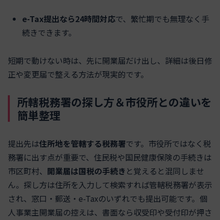
e-Tax提出なら24時間対応
で、繁忙期でも無理なく手
続きできます。
短期で動けない時は、先に開業届だけ出し、詳細は後日修
正や変更届で整える方法が現実的です。
所轄税務署の探し方＆市役所との違いを
簡単整理
提出先は
住所地を管轄する税務署
です。市役所ではなく税
務署に出す点が重要で、住民税や国民健康保険の手続きは
市区町村、
開業届は国税の手続き
と覚えると混同しませ
ん。探し方は住所を入力して検索すれば管轄税務署が表示
され、窓口・郵送・e-Taxのいずれでも提出可能です。個
人事業主開業届の控えは、書面なら収受印や受付印が押さ