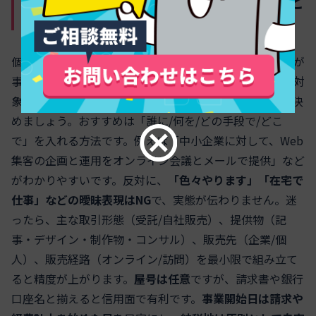
職業＆事業の概要はこう書く！具体例と
NG表現を伝授
個人事業主開業届の「職業」「事業の概要」は、税務署が
事業の実態を把握しやすいように、提供するサービスと対
象、手段を一文で明確に書くのがコツです。まずは型を決
めましょう。おすすめは「誰に/何を/どの手段で/どこ
で」を入れる方法です。例えば「中小企業に対して、Web
集客の企画と運用をオンライン会議とメールで提供」など
がわかりやすいです。反対に、
「色々やります」「在宅で
仕事」などの曖昧表現はNG
で、実態が伝わりません。迷
ったら、主な取引形態（受託/自社販売）、提供物（記
事・デザイン・制作物・コンサル）、販売先（企業/個
人）、販売経路（オンライン/訪問）を最小限で組み立て
ると精度が上がります。
屋号は任意
ですが、請求書や銀行
口座名と揃えると信用面で有利です。
事業開始日は請求や