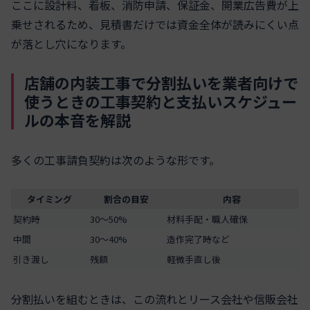
ここに設計料、看板、消防申請、保証金、開業広告費が上
乗せされるため、見積書だけでは資金全体が読みにくい点
が落とし穴になります。
店舗の内装工事で分割払いを業者向けで
使うときの工事契約と支払いスケジュー
ルの本音を解説
多くの工事請負契約は次のような形です。
タイミング
割合の目安
内容
契約時
30〜50%
材料手配・職人確保
中間
30〜40%
造作完了時など
引き渡し
残額
軽微手直し後
分割払いを組むときは、この流れとリース会社や信販会社