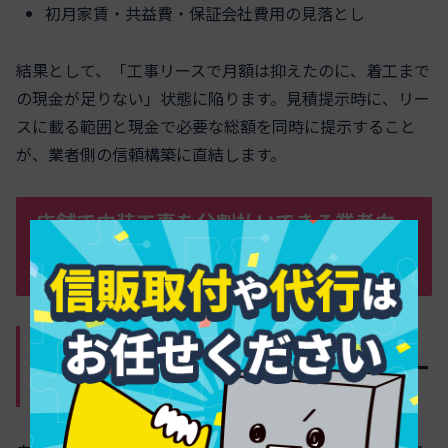
初月家賃・共益費・保証会社費用の見落とし
結果として、「工事リースで月額は抑えたのに、着工まで
の現金が足りない」状態に陥ります。見積提示時に、リー
スに載る範囲と現金で必要な総額を同時に提示すること
が、業者側の信頼構築に直結します。
店舗で内装工事を分割払いできる業者向
けの選択肢とは？一括・分割・ローンの
リアルな実話も紹介
店舗の内装工事を一括や2〜3回の分割
払いで依頼する業者向けのリアルストー
リーと資金ショックの落とし穴