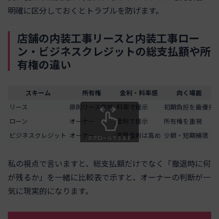
明確に区分しておくとトラブルを防げます。
店舗の内装工事リースと内装工事ロー
ン・ビジネスクレジットの総支払額や所
有権の違い
スキーム
所有権
金利・料率感
向く場面
リース
原則リース会社
料率で提示
初期負担を最優先
ローン
オーナー
金利で提示
所有権を重視
ビジネスクレジット
オーナー
実質金利は高め
少額・短期補填
スクロールできます
私の視点で言いますと、総支払額だけでなく「撤退時に何
が残るか」を一緒に比較表で示すと、オーナーの判断が一
気に現実的になります。