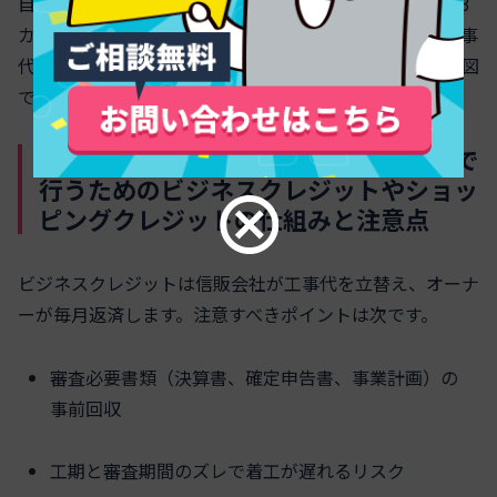
自己資金と公庫融資だけで一括払いを選び、オープン後3
カ月で運転資金が尽きたケースは珍しくありません。工事
代は払えたが、スタッフ給与と家賃で財布が空になる構図
です。
店舗の内装工事で分割払いを業者向けで
行うためのビジネスクレジットやショッ
ピングクレジットの仕組みと注意点
ビジネスクレジットは信販会社が工事代を立替え、オーナ
ーが毎月返済します。注意すべきポイントは次です。
審査必要書類（決算書、確定申告書、事業計画）の
事前回収
工期と審査期間のズレで着工が遅れるリスク