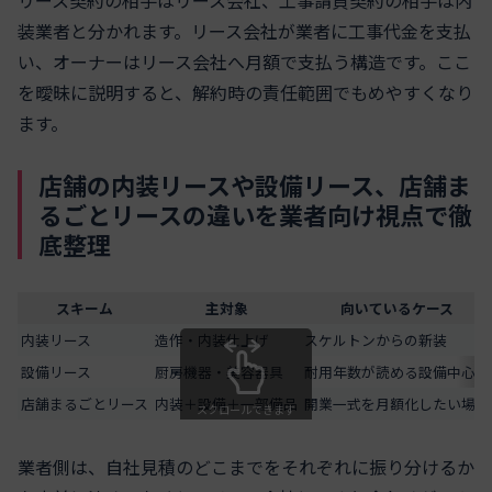
リース契約の相手はリース会社、工事請負契約の相手は内
装業者と分かれます。リース会社が業者に工事代金を支払
い、オーナーはリース会社へ月額で支払う構造です。ここ
を曖昧に説明すると、解約時の責任範囲でもめやすくなり
ます。
店舗の内装リースや設備リース、店舗ま
るごとリースの違いを業者向け視点で徹
底整理
スキーム
主対象
向いているケース
内装リース
造作・内装仕上げ
スケルトンからの新装
設備リース
厨房機器・美容器具
耐用年数が読める設備中心
店舗まるごとリース
内装＋設備＋一部備品
開業一式を月額化したい場合
スクロールできます
業者側は、自社見積のどこまでをそれぞれに振り分けるか