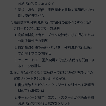
決済代行でどう活きる？
請求・返金・督促…実務面まで見抜く高額商材の分
割決済代行選び方
高額商材を分割決済代行で“最強の武器”にする！設計
フロー＆契約実務まで一気通貫
高額商材向け商品・プラン設計時に必ず押さえたい
分割決済代行の実務
特定商取引法や契約・約款を「分割決済代行目線」
で点検！プロの着眼点
セミナーやLP・営業現場で分割決済代行を武器にす
るトーク設計法
後から効いてくる！高額商材で信販型分割決済代行の
実務サポートを120%活用する秘策
審査突破力とビジネスクレジットを引き出す高額商
材の事前準備とは
ホームページ制作・エステ・スクールが信販型分割
決済代行で得られる意外なメリット