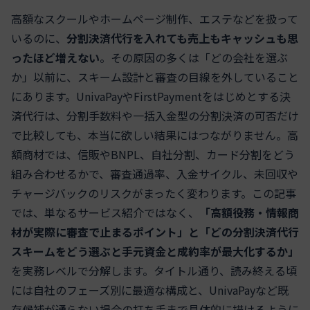
高額なスクールやホームページ制作、エステなどを扱って
いるのに、
分割決済代行を入れても売上もキャッシュも思
ったほど増えない
。その原因の多くは「どの会社を選ぶ
か」以前に、スキーム設計と審査の目線を外していること
にあります。UnivaPayやFirstPaymentをはじめとする決
済代行は、分割手数料や一括入金型の分割決済の可否だけ
で比較しても、本当に欲しい結果にはつながりません。高
額商材では、信販やBNPL、自社分割、カード分割をどう
組み合わせるかで、審査通過率、入金サイクル、未回収や
チャージバックのリスクがまったく変わります。この記事
では、単なるサービス紹介ではなく、
「高額役務・情報商
材が実際に審査で止まるポイント」と「どの分割決済代行
スキームをどう選ぶと手元資金と成約率が最大化するか」
を実務レベルで分解します。タイトル通り、読み終える頃
には自社のフェーズ別に最適な構成と、UnivaPayなど既
存候補が通らない場合の打ち手まで具体的に描けるように