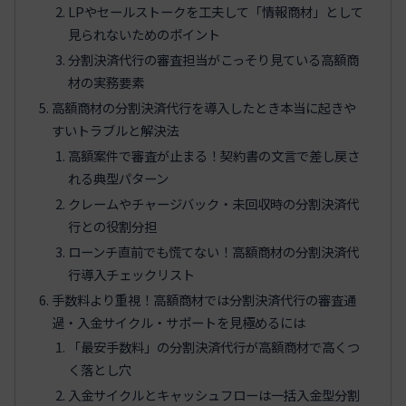
LPやセールストークを工夫して「情報商材」として
見られないためのポイント
分割決済代行の審査担当がこっそり見ている高額商
材の実務要素
高額商材の分割決済代行を導入したとき本当に起きや
すいトラブルと解決法
高額案件で審査が止まる！契約書の文言で差し戻さ
れる典型パターン
クレームやチャージバック・未回収時の分割決済代
行との役割分担
ローンチ直前でも慌てない！高額商材の分割決済代
行導入チェックリスト
手数料より重視！高額商材では分割決済代行の審査通
過・入金サイクル・サポートを見極めるには
「最安手数料」の分割決済代行が高額商材で高くつ
く落とし穴
入金サイクルとキャッシュフローは一括入金型分割