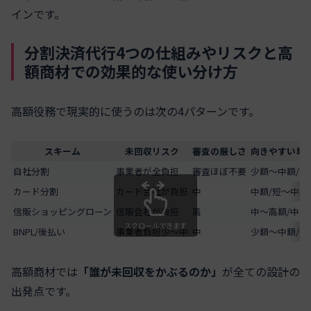
インです。
分割決済代行4つの仕組みやリスクと高
額商材での効果的な使い分け方
高額役務で現実的に使うのは次の4パターンです。
スキーム
未回収リスク
審査の厳しさ
向きやすい単価
自社分割
事業者が全負担
審査ほぼ不要
少額〜中額/短
カード分割
カード会社が負担
中
中額/短〜中期
信販ショッピングローン
信販会社が負担
高
中〜高額/中〜
スクロールできます
BNPL/後払い
事業者負担少〜中
中
少額〜中額/短
高額商材では
「誰が未回収をかぶるのか」
が全ての設計の
出発点です。