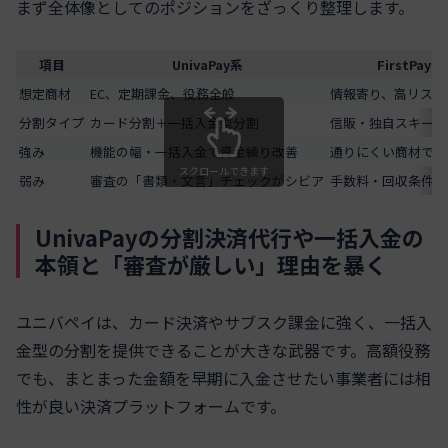
まず全体像としてのポジションをざっくり整理します。
項目
UnivaPay系
FirstPaym
想定商材
EC、定期課金、役務全般
情報寄り、高リスク
分割タイプ
カード分割＋一括入金型分割
信販・独自スキーム
強み
機能の幅・一括入金で資金繰り改善
通りにくい商材でも
スクロールできます
弱み
審査の「書類・文言」チェックがシビア
手数料・回収条件が
UnivaPayの分割決済代行や一括入金の
本領と「審査が厳しい」理由を暴く
ユニバペイは、カード決済やサブスク課金に強く、一括入
金型の分割を提供できることが大きな武器です。高額役務
でも、まとまった金額を早期に入金させたい事業者には相
性が良い決済プラットフォームです。