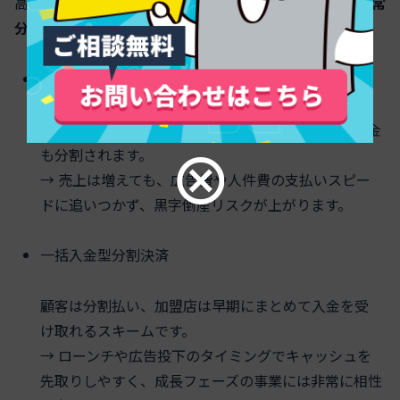
高額役務で見逃されがちなのが、
一括入金型の分割
か
通常
分割
かという違いです。
通常分割
顧客が毎月支払うのと同じペースで、加盟店への入金
も分割されます。
→ 売上は増えても、広告費や人件費の支払いスピー
ドに追いつかず、黒字倒産リスクが上がります。
一括入金型分割決済
顧客は分割払い、加盟店は早期にまとめて入金を受
け取れるスキームです。
→ ローンチや広告投下のタイミングでキャッシュを
先取りしやすく、成長フェーズの事業には非常に相性