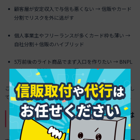
顧客層が安定収入で与信も悪くない → 信販やカード
分割でリスクを外に逃がす
個人事業主やフリーランスが多くカード枠も薄い →
自社分割＋信販のハイブリッド
5万前後のライト商品でまず入口を作りたい → BNPL
やカード分割をフロントに置く
この「組み合わせ発想」がないと、どの決済会社に相談し
ても「うちの基準だと厳しいですね」で終わりがちです。
一括入金型の分割決済代行と通常分割は
高額商材の資金繰りにどう差が出る？