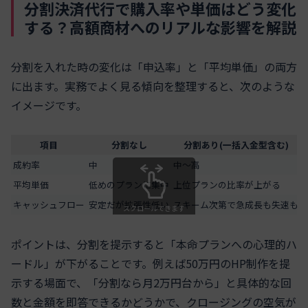
分割決済代行で購入率や単価はどう変化
する？高額商材へのリアルな影響を解説
分割を入れた時の変化は「申込率」と「平均単価」の両方
に出ます。実務でよく見る傾向を整理すると、次のような
イメージです。
項目
分割なし
分割あり(一括入金型含む)
成約率
中
中〜高
平均単価
低めのプランに集中
上位プランの比率が上がる
キャッシュフロー
安定だが拡張性低い
スキーム次第で急成長も失速も
スクロールできます
ポイントは、分割を提示すると「本命プランへの心理的ハ
ードル」が下がることです。例えば50万円のHP制作を提
示する場面で、「分割なら月2万円台から」と具体的な回
数と金額を即答できるかどうかで、クロージングの空気が