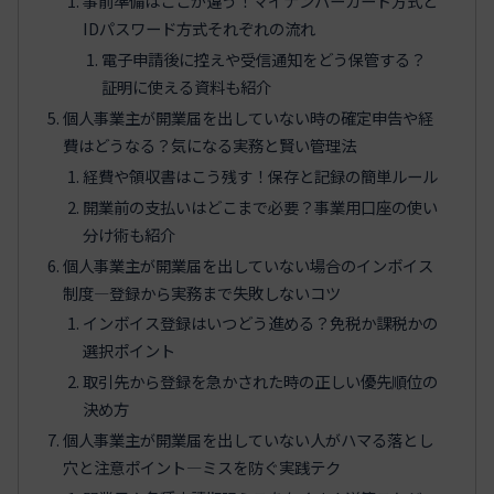
事前準備はここが違う！マイナンバーカード方式と
IDパスワード方式それぞれの流れ
電子申請後に控えや受信通知をどう保管する？
証明に使える資料も紹介
個人事業主が開業届を出していない時の確定申告や経
費はどうなる？気になる実務と賢い管理法
経費や領収書はこう残す！保存と記録の簡単ルール
開業前の支払いはどこまで必要？事業用口座の使い
分け術も紹介
個人事業主が開業届を出していない場合のインボイス
制度―登録から実務まで失敗しないコツ
インボイス登録はいつどう進める？免税か課税かの
選択ポイント
取引先から登録を急かされた時の正しい優先順位の
決め方
個人事業主が開業届を出していない人がハマる落とし
穴と注意ポイント―ミスを防ぐ実践テク