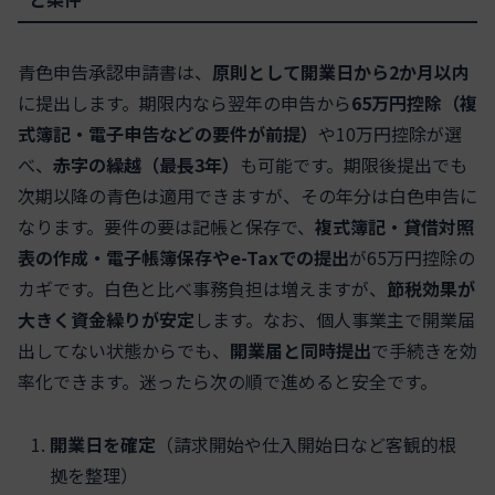
青色申告承認申請書は、
原則として開業日から2か月以内
に提出します。期限内なら翌年の申告から
65万円控除（複
式簿記・電子申告などの要件が前提）
や10万円控除が選
べ、
赤字の繰越（最長3年）
も可能です。期限後提出でも
次期以降の青色は適用できますが、その年分は白色申告に
なります。要件の要は記帳と保存で、
複式簿記・貸借対照
表の作成・電子帳簿保存やe-Taxでの提出
が65万円控除の
カギです。白色と比べ事務負担は増えますが、
節税効果が
大きく資金繰りが安定
します。なお、個人事業主で開業届
出してない状態からでも、
開業届と同時提出
で手続きを効
率化できます。迷ったら次の順で進めると安全です。
開業日を確定
（請求開始や仕入開始日など客観的根
拠を整理）