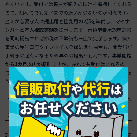
やすいです。受付では職員が記入の抜けを指摘してくれる
ので、初めてでも完了までの迷いが少ないのが利点です。
控えが必要な人は
提出用と控え用の2部
を準備し、
マイナ
ンバーと本人確認書類
を提示します。青色申告承認申請書
を同時提出すれば節税の下準備も一度で完了します。個人
事業の屋号口座やインボイス登録に進む場合も、開業届が
手続きの起点になるため早めの提出が有利です。
事業開始
から1カ月以内が原則
ですが、遅れても受付はされるの
で、確定申告や経費計上の整合が取れるうちに動きましょ
う。
必要書類は？控えのもらい方やスムーズな手続き方法
窓口に持っていく物と記入漏れなしの最終チェック
窓口提出は「持ち物」と「記入漏れチェック」でほぼ決ま