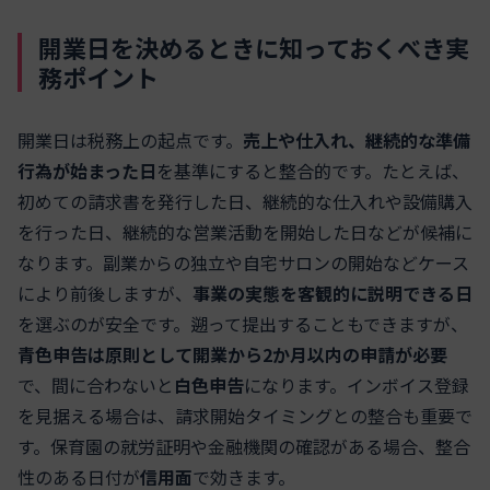
開業日を決めるときに知っておくべき実
務ポイント
開業日は税務上の起点です。
売上や仕入れ、継続的な準備
行為が始まった日
を基準にすると整合的です。たとえば、
初めての請求書を発行した日、継続的な仕入れや設備購入
を行った日、継続的な営業活動を開始した日などが候補に
なります。副業からの独立や自宅サロンの開始などケース
により前後しますが、
事業の実態を客観的に説明できる日
を選ぶのが安全です。遡って提出することもできますが、
青色申告は原則として開業から2か月以内の申請が必要
で、間に合わないと
白色申告
になります。インボイス登録
を見据える場合は、請求開始タイミングとの整合も重要で
す。保育園の就労証明や金融機関の確認がある場合、整合
性のある日付が
信用面
で効きます。