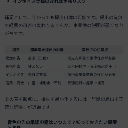
インボイス登録の遅れは実務リスク
補足として、今からでも提出自体は可能です。提出の有無
で経費の可否は変わりませんが、事業性の説明が弱くなり
がちです。
項目
開業届未提出の影響
実務での注意点
確定申告
必須（白色）
収支内訳書と帳簿保存が必要
青色申告
使えない
65万円控除・赤字繰越が不可
インボイス
登録に支障
課税事業者選択の検討が必要
信用・資金
口座・補助金で不利
受理記録の提示で補完
上の表を起点に、損失を最小化するには「早期の届出＋正
確な記帳」が近道です。
青色申告の承認申請はいつまで？知っておきたい期限
と条件