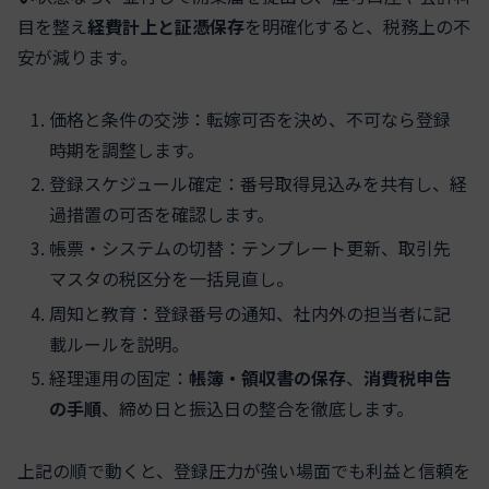
目を整え
経費計上と証憑保存
を明確化すると、税務上の不
安が減ります。
価格と条件の交渉：転嫁可否を決め、不可なら登録
時期を調整します。
登録スケジュール確定：番号取得見込みを共有し、経
過措置の可否を確認します。
帳票・システムの切替：テンプレート更新、取引先
マスタの税区分を一括見直し。
周知と教育：登録番号の通知、社内外の担当者に記
載ルールを説明。
経理運用の固定：
帳簿・領収書の保存
、
消費税申告
の手順
、締め日と振込日の整合を徹底します。
上記の順で動くと、登録圧力が強い場面でも利益と信頼を