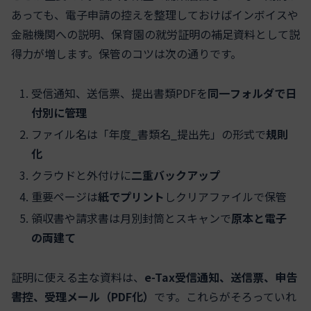
あっても、電子申請の控えを整理しておけばインボイスや
金融機関への説明、保育園の就労証明の補足資料として説
得力が増します。保管のコツは次の通りです。
受信通知、送信票、提出書類PDFを
同一フォルダで日
付別に管理
ファイル名は「年度_書類名_提出先」の形式で
規則
化
クラウドと外付けに
二重バックアップ
重要ページは
紙でプリント
しクリアファイルで保管
領収書や請求書は月別封筒とスキャンで
原本と電子
の両建て
証明に使える主な資料は、
e-Tax受信通知、送信票、申告
書控、受理メール（PDF化）
です。これらがそろっていれ