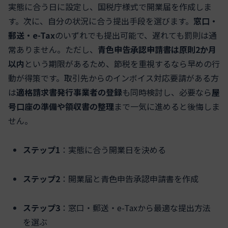
実態に合う日に設定し、国税庁様式で開業届を作成しま
す。次に、自分の状況に合う提出手段を選びます。
窓口・
郵送・e-Tax
のいずれでも提出可能で、遅れても罰則は通
常ありません。ただし、
青色申告承認申請書は原則2か月
以内
という期限があるため、節税を重視するなら早めの行
動が得策です。取引先からのインボイス対応要請がある方
は
適格請求書発行事業者の登録
も同時検討し、必要なら
屋
号口座の準備や領収書の整理
まで一気に進めると後悔しま
せん。
ステップ1
：実態に合う開業日を決める
ステップ2
：開業届と青色申告承認申請書を作成
ステップ3
：窓口・郵送・e-Taxから最適な提出方法
を選ぶ