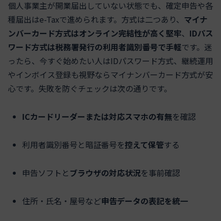
個人事業主が開業届出していない状態でも、確定申告や各
種届出はe-Taxで進められます。方式は二つあり、
マイナ
ンバーカード方式はオンライン完結性が高く堅牢
、
IDパス
ワード方式は税務署発行の利用者識別番号で手軽
です。迷
ったら、今すぐ始めたい人はIDパスワード方式、継続運用
やインボイス登録も視野ならマイナンバーカード方式が安
心です。失敗を防ぐチェックは次の通りです。
ICカードリーダーまたは対応スマホの有無
を確認
利用者識別番号と暗証番号を
控えて保管
する
申告ソフトと
ブラウザの対応状況
を事前確認
住所・氏名・屋号など
申告データの表記を統一