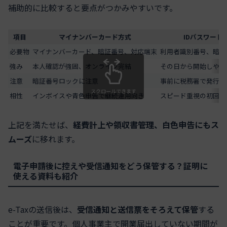
補助的に比較すると要点がつかみやすいです。
項目
マイナンバーカード方式
IDパスワード
必要物
マイナンバーカード、暗証番号、対応端末
利用者識別番号、暗証
強み
本人確認が強固、オンライン完結
その日から開始しやす
注意
暗証番号ロックに注意
事前に税務署で発行手
スクロールできます
相性
インボイスや青色申告で継続運用向き
スピード重視の初回提
上記を満たせば、
経費計上や領収書管理、白色申告にもス
ムーズ
に移れます。
電子申請後に控えや受信通知をどう保管する？証明に
使える資料も紹介
e-Taxの送信後は、
受信通知と送信票をそろえて保管
する
ことが重要です。個人事業主で開業届出していない期間が