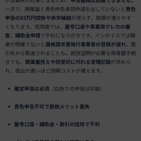
一方で、開業届と青色申告承認申請を出していないと
青色
申告の65万円控除や赤字繰越
が使えず、税額が増えやす
くなります。信用面では、
屋号口座や事業用クレカの審
査、補助金申請
で不利になりがちです。インボイスでは開
業が明確でないと
適格請求書発行事業者の登録が遅れ
、取
引先から敬遠されることも。就労証明が必要な保育園手続
きでも、
開業届控えや収受印に代わる受理記録
が求めら
れ、提出が遅いほど説明コストが増えます。
確定申告は必須
（白色での申告は可能）
青色申告不可で節税メリット喪失
屋号口座・補助金・取引の信用で不利