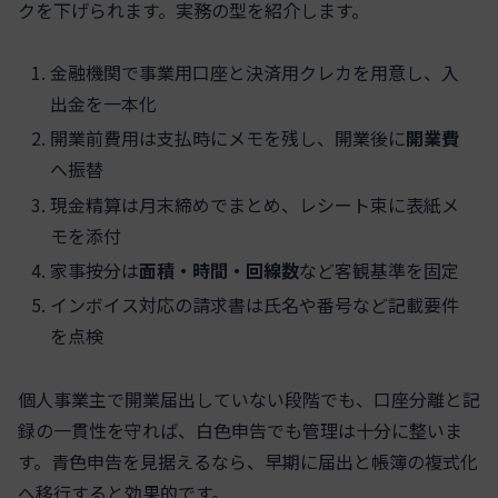
クを下げられます。実務の型を紹介します。
金融機関で事業用口座と決済用クレカを用意し、入
出金を一本化
開業前費用は支払時にメモを残し、開業後に
開業費
へ振替
現金精算は月末締めでまとめ、レシート束に表紙メ
モを添付
家事按分は
面積・時間・回線数
など客観基準を固定
インボイス対応の請求書は氏名や番号など記載要件
を点検
個人事業主で開業届出していない段階でも、口座分離と記
録の一貫性を守れば、白色申告でも管理は十分に整いま
す。青色申告を見据えるなら、早期に届出と帳簿の複式化
へ移行すると効果的です。