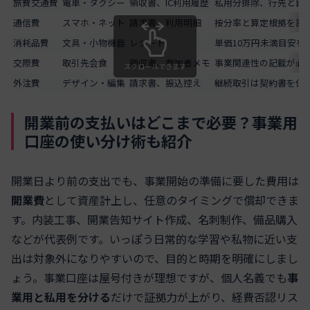
旅費交通費
電車・タクシー
領収書、IC利用履歴
私用分排除、行先と目
通信費
スマホ・ネット
請求書、利用明細
按分率と算定根拠を記
消耗品費
文具・小物機器
レシート
単価10万円未満目安を
交際費
取引先会食
領収書、参加者メモ
事業関連性の記載が必
スクロールできます
外注費
デザイン・編集
請求書、振込控え
継続取引は契約書を保
開業前の支払いはどこまで必要？事業用
口座の使い分け術も紹介
開業日より前の支出でも、事業開始の準備に要した費用は
開業費
として資産計上し、任意のタイミングで償却できま
す。内装工事、開業告知サイト作成、名刺制作、備品購入
などが代表例です。いっぽう日常的な学習や私物に近い支
出は対象外になりやすいので、目的と時期を明確にしまし
ょう。事業口座は屋号付きが理想ですが、個人名義でも
事
業用と私用を分ける
だけで証拠力が上がり、経費否認リス