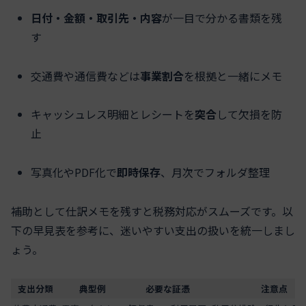
日付・金額・取引先・内容
が一目で分かる書類を残
す
交通費や通信費などは
事業割合
を根拠と一緒にメモ
キャッシュレス明細とレシートを
突合
して欠損を防
止
写真化やPDF化で
即時保存
、月次でフォルダ整理
補助として仕訳メモを残すと税務対応がスムーズです。以
下の早見表を参考に、迷いやすい支出の扱いを統一しまし
ょう。
支出分類
典型例
必要な証憑
注意点