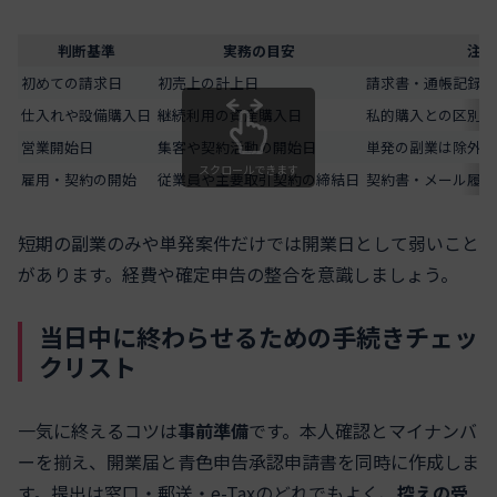
判断基準
実務の目安
注意
初めての請求日
初売上の計上日
請求書・通帳記録と
仕入れや設備購入日
継続利用の資産購入日
私的購入との区別を
営業開始日
集客や契約活動の開始日
単発の副業は除外し
スクロールできます
雇用・契約の開始
従業員や主要取引契約の締結日
契約書・メール履歴
短期の副業のみや単発案件だけでは開業日として弱いこと
があります。経費や確定申告の整合を意識しましょう。
当日中に終わらせるための手続きチェッ
クリスト
一気に終えるコツは
事前準備
です。本人確認とマイナンバ
ーを揃え、開業届と青色申告承認申請書を同時に作成しま
す。提出は窓口・郵送・e-Taxのどれでもよく、
控えの受