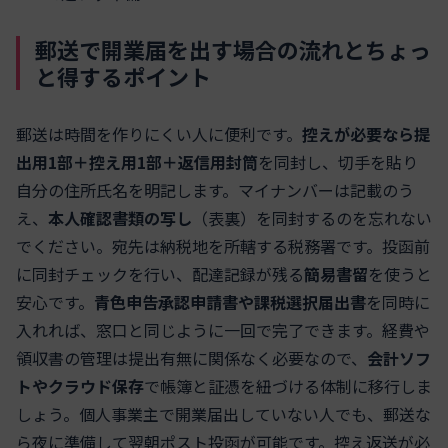
郵送で開業届を出す場合の流れとちょっ
と得するポイント
郵送は時間を作りにくい人に便利です。
控えが必要なら提
出用1部＋控え用1部＋返信用封筒
を同封し、切手を貼り
自分の住所氏名を明記します。マイナンバーは記載のう
え、
本人確認書類の写し
（表裏）を同封するのを忘れない
でください。宛先は納税地を所轄する税務署です。投函前
に同封チェックを行い、配達記録が残る
簡易書留
を使うと
安心です。
青色申告承認申請書や課税選択届出書
を同時に
入れれば、窓口と同じように一回で完了できます。経費や
領収書の管理は提出有無に関係なく必要なので、
会計ソフ
トやクラウド保存
で帳簿と証憑を紐づける体制に移行しま
しょう。個人事業主で開業届出していない人でも、郵送な
ら夜に準備して翌朝ポスト投函が可能です。控え返送が必