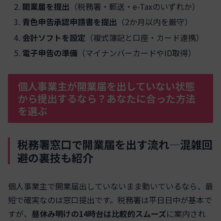
開業届を提出
（税務署・郵送・e-Taxのいずれか）
青色申告承認申請書を提出
（2か月以内を厳守）
会計ソフトを設定
（複式簿記と口座・カード連携）
電子申告の準備
（マイナンバーカードやID取得）
個人事業主が開業届を出していない状態
から提出するなら？あなたに合った方法
を選ぶ
税務署窓口で開業届を出す流れ―混雑回
避の裏技も紹介
個人事業主で開業届出していないまま動いているなら、最
短で確実なのは窓口提出です。税務署は平日日中が基本で
すが、
昼休み明けの14時台は比較的スムーズ
に案内され