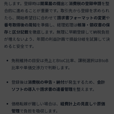
先します。登録時は
開業届の提出
と
消費税の登録申請
を整
合的に進めることが重要です。取引先から登録を求められ
たら、開始希望日に合わせて
請求書フォーマットの変更
や
番号取得後の周知
を準備し、経理処理は
帳簿・領収書の保
存
と
区分記載
を徹底します。無理に早期登録して納税負担
が増えないよう、年間の利益計画で損益分岐を試算して決
めると安全です。
免税維持の目安は売上とBtoC比率、課税選択はBtoB
比率や単価交渉力で判断します。
登録後は
消費税の申告・納付
が発生するため、
会計
ソフトの導入
や
請求書の連番管理
を整えます。
価格転嫁が難しい場合は、
経費計上の見直し
や
原価
管理
で負担を吸収します。