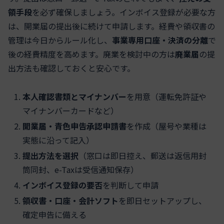
領手段
を必ず確保しましょう。インボイス登録が必要な方
は、開業届の提出後に続けて申請します。経費や領収書の
管理は今日からルール化し、
事業専用口座・決済の分離
で
後の経費精度を高めます。廃業を検討中の方は
廃業届
の提
出方法も確認しておくと安心です。
本人確認書類とマイナンバー
を用意（運転免許証や
マイナンバーカードなど）
開業届・青色申告承認申請書
を作成（屋号や業種は
実態に沿って記入）
提出方法を選択
（窓口は即日控え、郵送は返信用封
筒同封、e-Taxは受信通知保存）
インボイス登録の要否
を判断して申請
領収書・口座・会計ソフト
を即日セットアップし、
確定申告に備える