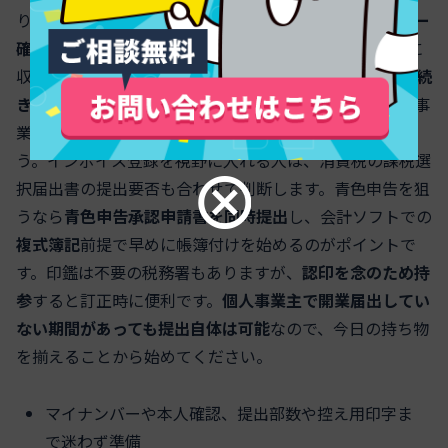
ります。
本人確認書類（運転免許証など）とマイナンバー
確認書類
は必須です。
提出部数は2部
にしておくと控えに
収受印相当の受理確認が得られ、
金融機関や保育園の手続
き
で求められたときに安心です。開業日、職業、屋号、事
業概要、納税地の
必須欄が空欄でないか
を確認しましょ
う。インボイス登録を視野に入れる人は、消費税の課税選
択届出書の提出要否も合わせて判断します。青色申告を狙
うなら
青色申告承認申請書を同時提出
し、会計ソフトでの
複式簿記
前提で早めに帳簿付けを始めるのがポイントで
す。印鑑は不要の税務署もありますが、
認印を念のため持
参
すると訂正時に便利です。
個人事業主で開業届出してい
ない期間があっても提出自体は可能
なので、今日の持ち物
を揃えることから始めてください。
マイナンバーや本人確認、提出部数や控え用印字ま
で迷わず準備