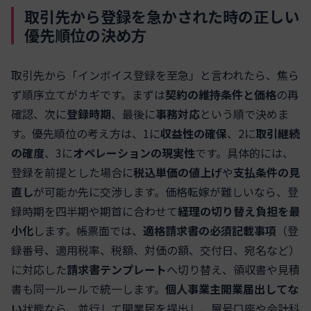
取引先から登録を急かされた時の正しい
優先順位の決め方
取引先から「インボイス登録を至急」と言われたら、焦ら
ず順序立てがカギです。まずは
契約の維持条件と価格
の再
確認、次に
登録時期
、最後に
事務対応
という順で決めま
す。優先順位の考え方は、1に
収益性の確保
、2に
取引継続
の確度
、3に
オペレーションの現実性
です。具体的には、
登録を前提とした場合に
税込単価の値上げ
や
支払条件の見
直し
が可能か先に交渉します。価格転嫁が難しいなら、登
録時期を四半期や期首に合わせて
経理の切り替え負担を最
小化
します。帳票面では、
適格請求書の必須記載事項
（登
録番号、適用税率、税額、対価の額、交付日、宛名など）
に対応した
請求書テンプレート
へ切り替え、領収書や見積
書も同一ルールで統一します。
個人事業主開業届出してな
い
状態なら、並行して開業届を提出し、屋号口座や会計科