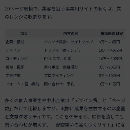
10ページ規模で、集客を狙う事業用サイトの多くは、次
のレンジに収まります。
項目
内容の例
相場感の目安
企画・構成
ペルソナ設計、サイトマップ
5万〜20万円
デザイン
トップ＋下層テンプレ
10万〜40万円
コーディング
PC＋スマホ対応
10万〜30万円
画像・撮影
素材手配、簡易撮影
3万〜20万円
文章作成
プロライティング
5万〜30万円
フォーム・軽い機能
問い合わせ、予約
3万〜15万円
多くの個人事業主や中小企業は「デザイン費」と「ページ
数」だけで比較しますが、実際に成果を左右するのは
企画
と文章クオリティ
です。ここをケチると、広告を流しても
問い合わせが増えず、「安物買いの高くつくサイト」にな