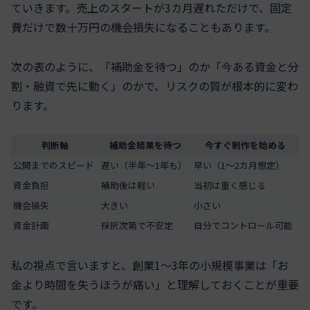
ていきます。売上のスタートが3カ月遅れただけで、固定
費だけで数十万円の機会損失になることもあります。
次の表のように、「補助金を待つ」のか「今ある資金と分
割・融資で先に動く」のかで、リスクの質が根本的に変わ
ります。
判断軸
補助金結果を待つ
今すぐ制作を始める
公開までのスピード
遅い（半年〜1年も）
早い（1〜2カ月想定）
資金負担
補助後は軽い
当初は重く感じる
機会損失
大きい
小さい
資金計画
採択次第で不安定
自分でコントロール可能
私の視点で言いますと、創業1〜3年の小規模事業は「お
金より時間を失うほうが痛い」と理解しておくことが重要
です。