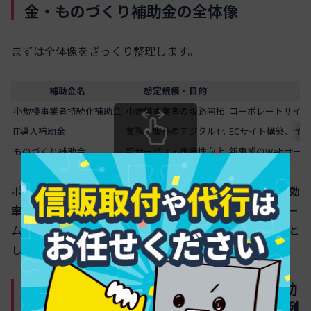
金・ものづくり補助金の全体像
まずは全体像をざっくり整理します。
補助金名
想定規模・目的
小規模事業者持続化補助金
小規模事業者の販路開拓
コーポレートサイト
IT導入補助金
業務・販売のデジタル化
ECサイト構築、予
ものづくり補助金
新サービス・生産性向上
新事業のWebサー
スクロールできます
ポイントは、
「サイト単体」よりも「売上アップや業務効
率化の一部」として位置づけること
です。書類上も、ホー
ムページを作ることがゴールではなく、事業の成長手段と
して説明できるかどうかが採択を左右します。
ホームページ制作に使える自治体の補助
金はどう探す？東京都や大阪など採択例