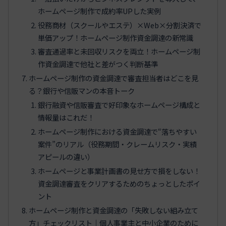
ホームページ制作で成約率UPした実例
役務商材（スクールやエステ）×Web×分割決済で
単価アップ！ホームページ制作資金調達の新常識
審査通過率と未回収リスクを両立！ホームページ制
作資金調達で他社と差がつく判断基準
ホームページ制作の資金調達で審査担当者はどこを見
る？銀行や信販マンの本音トーク
銀行融資や信販審査で好印象なホームページ構成と
情報量はこれだ！
ホームページ制作における資金調達で“落ちやすい
案件”のリアル（役務期間・クレームリスク・実績
アピールの違い）
ホームページと事業計画書の見せ方で損をしない！
資金調達審査をクリアするためのちょっとしたポイ
ント
ホームページ制作と資金調達の「失敗しない組み立て
方」チェックリスト｜個人事業主と中小企業のために