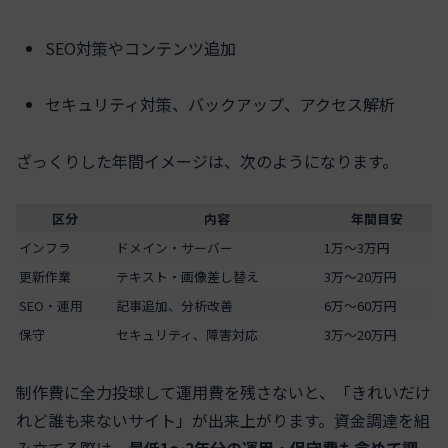
SEO対策やコンテンツ追加
セキュリティ対策、バックアップ、アクセス解析
ざっくりした年間イメージは、次のようになります。
区分
内容
年間目安
インフラ
ドメイン・サーバー
1万〜3万円
更新作業
テキスト・画像差し替え
3万〜20万円
SEO・運用
記事追加、分析改善
6万〜60万円
保守
セキュリティ、障害対応
3万〜20万円
制作費に全力投球して運用費を残さないと、「きれいだけ
れど誰も来ないサイト」が出来上がります。資金調達を組
み立てる際は、
最低1〜2年分の運用・保守費も含めて調