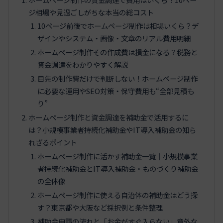
ジ相場や見過ごしがちな本当の総コスト
10ページ前後でホームページ制作は相場いくら？デ
ザインやシステム・画像・文章のリアル費用明細
ホームページ制作その作成費は損金になる？税務と
資金調達をわかりやすく解説
目先の制作費だけで判断しない！ホームページ制作
に必要な運用やSEO対策・保守費用も“全部見積も
り”
ホームページ制作と資金調達を補助金で活用するに
は？小規模事業者持続化補助金やIT導入補助金の知ら
れざるポイント
ホームページ制作に活かす補助金一覧｜小規模事業
者持続化補助金とIT導入補助金・ものづくり補助金
の全体像
ホームページ制作に使える自治体の補助金はどう探
す？東京都や大阪など採択例と条件整理
補助金申請の流れと「お金がすぐ入らない」意外な