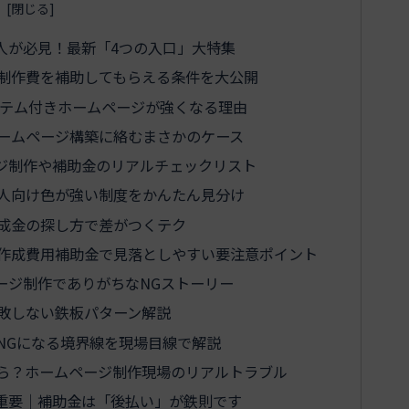
人が必見！最新「4つの入口」大特集
制作費を補助してもらえる条件を大公開
ステム付きホームページが強くなる理由
ームページ構築に絡むまさかのケース
ジ制作や補助金のリアルチェックリスト
人向け色が強い制度をかんたん見分け
成金の探し方で差がつくテク
作成費用補助金で見落としやすい要注意ポイント
ージ制作でありがちなNGストーリー
敗しない鉄板パターン解説
NGになる境界線を現場目線で解説
ら？ホームページ制作現場のリアルトラブル
重要｜補助金は「後払い」が鉄則です