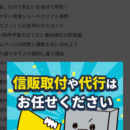
金」なので先払いを自分で用意！
やすい資金ショートのリアル事例
のざっくり比較早わかりガイド
ジ制作予算の立て方と優先順位の新常識
ムページの役割と機能を先に決めよう
の通りやすさが劇的に違う理由
ムページ投資のセオリー
作の必勝戦略｜分割決済や後払いを取り入れよう
進める資金計画のつくり方
助金申請フローの超基礎
制作現場の動かし方
制作案件でもっとも困っている本当のこと
ら制作会社も苦しい…現場でのリアル対策
制作会社の秘密テク