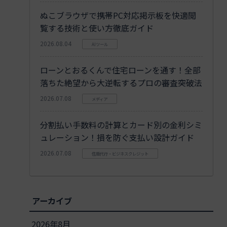
ぬこブラウザで携帯PC対応掲示板を快適閲
覧する技術と使い方徹底ガイド
2026.08.04
AIツール
ローンとおるくんで住宅ローンを通す！全部
落ちた絶望から大逆転するプロの審査突破法
2026.07.08
メディア
分割払い手数料の計算とカード別の金利シミ
ュレーション！損を防ぐ支払い設計ガイド
2026.07.08
信販代行・ビジネスクレジット
アーカイブ
2026年8月