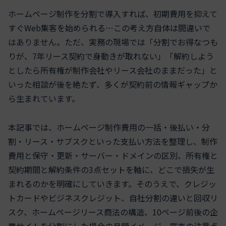
ホームページ制作を分割で導入すれば、初期費用を抑えて
すぐWeb集客を始められる…この考え方自体は間違いで
はありません。ただ、実務の現場では「分割でお得なつも
りが、7年リース契約で身動きが取れない」「解約しよう
としたら所有権が制作会社やリース会社のままだった」と
いった相談が後を絶たず、多くが契約前の情報ギャップか
ら生まれています。
本記事では、ホームページ制作費用の一括・後払い・分
割・リース・サブスクといった支払い方法を整理し、制作
費用と保守・更新・サーバー・ドメインの区別、所有権と
契約期間と解約条件の3点セットを軸に、どこで損失が生
まれるのかを明確にしていきます。そのうえで、クレジッ
トカードやビジネスクレジット、自社分割の違いと回収リ
スク、ホームページリース商法の構造、10ページ前後の企
業サイトを分割にした場合の月額イメージ、審査の注意点