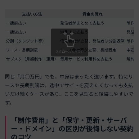
支払い方法
資金の流れ
一括前払い
発注者がまとめて支払う
制作会
一括後払い
納品後に支払う
発注者
分割（クレジット等）
信販会社が立替、発注者は分割返済
制作会
リース・長期割賦
リース会社等が立替、長期固定
中途解
スクロールできます
サブスク（月額制作・運用）
毎月サービス利用料を支払う
解約条
同じ「月◯万円」でも、中身はまったく違います。特にリ
ースや長期割賦は、途中でサイトを変えたくなっても支払
いだけ続くケースがあり、ここを見誤ると後悔しやすいで
す。
「制作費用」と「保守・更新・サーバ
ー・ドメイン」の区別が後悔しない契約
のコツ