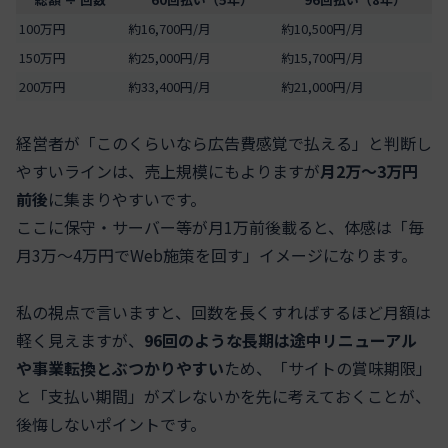
100万円
約16,700円/月
約10,500円/月
150万円
約25,000円/月
約15,700円/月
200万円
約33,400円/月
約21,000円/月
経営者が「このくらいなら広告費感覚で払える」と判断し
やすいラインは、売上規模にもよりますが
月2万～3万円
前後
に集まりやすいです。
ここに保守・サーバー等が月1万前後載ると、体感は「毎
月3万～4万円でWeb施策を回す」イメージになります。
私の視点で言いますと、回数を長くすればするほど月額は
軽く見えますが、
96回のような長期は途中リニューアル
や事業転換とぶつかりやすい
ため、「サイトの賞味期限」
と「支払い期間」がズレないかを先に考えておくことが、
後悔しないポイントです。