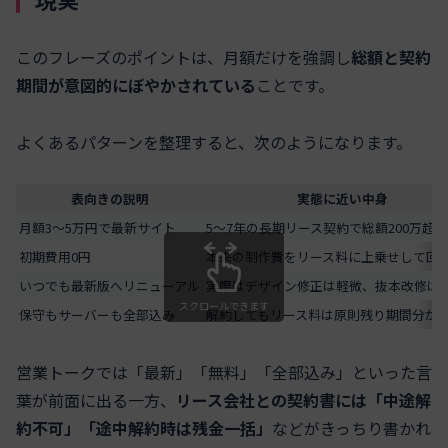
このフレーズのポイントは、月額だけを強調し
総額と契約
期間が意図的にぼやかされている
ことです。
よくあるパターンを整理すると、次のようになります。
表向きの説明
実態に近い中身
月額3〜5万円で最新サイト
5〜7年の長期リース契約で総額200万超
初期費用0円
本来の制作費をリース料に上乗せして回
いつでも最新版へリニューアル
実際はデザイン修正は軽微、抜本改修は
スクロールできます
保守もサーバーも全部込み
解約してもリース料は原則残り期間分が
営業トークでは「最新」「無料」「全部込み」といった言
葉が前面に出る一方、
リース会社との契約書には「中途解
約不可」「途中解約時は残金一括」
などがきっちり書かれ