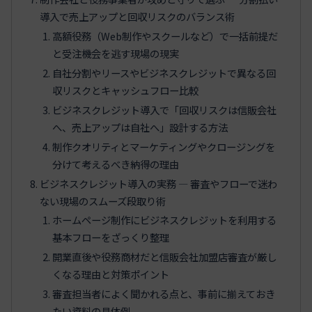
導入で売上アップと回収リスクのバランス術
高額役務（Web制作やスクールなど）で一括前提だ
と受注機会を逃す現場の現実
自社分割やリースやビジネスクレジットで異なる回
収リスクとキャッシュフロー比較
ビジネスクレジット導入で「回収リスクは信販会社
へ、売上アップは自社へ」設計する方法
制作クオリティとマーケティングやクロージングを
分けて考えるべき納得の理由
ビジネスクレジット導入の実務 ― 審査やフローで迷わ
ない現場のスムーズ段取り術
ホームページ制作にビジネスクレジットを利用する
基本フローをざっくり整理
開業直後や役務商材だと信販会社加盟店審査が厳し
くなる理由と対策ポイント
審査担当者によく聞かれる点と、事前に揃えておき
たい資料の具体例