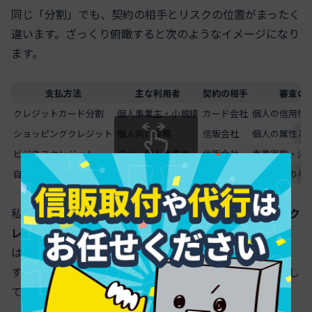
同じ「分割」でも、契約の相手とリスクの位置がまったく
違います。ざっくり俯瞰すると次のようなイメージになり
ます。
支払方法
主な利用者
契約の相手
審査の
クレジットカード分割
個人事業主・小規模
カード会社
個人の信用情
ショッピングクレジット
個人向け役務
信販会社
個人の属性と
ビジネスクレジット
法人・個人事業主
信販会社
事業実態・決
スクロールできます
自社分割
どちらも
制作会社
制作会社の与
私の視点で言いますと、ホームページ制作では
ビジネスク
レジットが最も「ケンカになりにくい」
方法です。理由
は、発注側・制作会社・信販会社の役割が明確だからで
す。制作会社は制作に集中し、回収は信販会社がプロとし
て管理します。