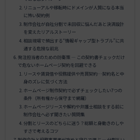
リニューアルや移転時にドメインが人質になる本当
に怖い契約例
制作会社が自社分割で未回収に悩んだあと決済設計
を変えたリアルストーリー
相談現場で頻出する“情報ギャップ型トラブル”に共
通する危険な前兆
発注担当者のための防衛策 ― この契約書チェックだけ
で危ないホームページ契約を回避できる
リースや賃貸借や役務提供や売買契約…契約名と中
身のズレに気づく方法
ホームページ制作契約で必ずチェックしたい7つの
条件（所有権から保守まで網羅）
ホームページリースや解約や弁護士相談をする前に
制作会社へ必ず聞きたい質問集
分割とリースのどちらに迷う？総額と身動きのしや
すさで考えるコツ
制作会社と役務事業者が攻めと守りで選ぶ ― 分割払い