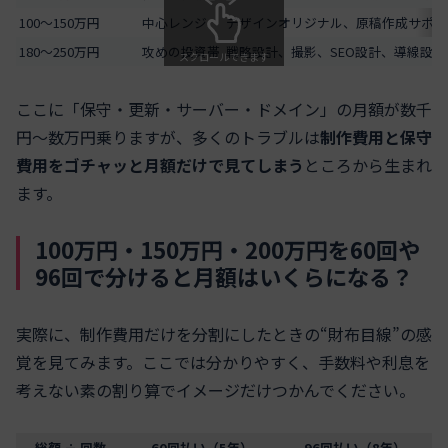
100～150万円
中心レンジ
デザインオリジナル、原稿作成サポー
180～250万円
攻めの投資帯
戦略設計、撮影、SEO設計、導線設
スクロールできます
ここに「保守・更新・サーバー・ドメイン」の月額が数千
円～数万円乗りますが、多くのトラブルは
制作費用と保守
費用をゴチャッと月額だけで見てしまう
ところから生まれ
ます。
100万円・150万円・200万円を60回や
96回で分けると月額はいくらになる？
実際に、制作費用だけを分割にしたときの“財布目線”の感
覚を見てみます。ここでは分かりやすく、手数料や利息を
考えない素の割り算でイメージだけつかんでください。
総額 ÷ 回数
60回払い（5年）
96回払い（8年）