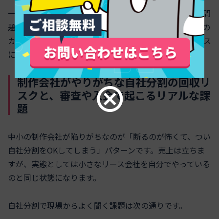
一方で、クレジットカード分割は手軽ですが、利用枠の問
題で高額案件には通りづらいことがあります。個人名義の
カードを事業用に使う場合、限度額と資金繰りのバランス
に注意が必要です。
制作会社がやりがちな自社分割の回収リ
スクと、審査や入金で起こるリアルな課
題
中小の制作会社が陥りがちなのが「断るのが怖くて、つい
自社分割をOKしてしまう」パターンです。売上は立ちま
すが、実態としては小さなリース会社を自分でやっている
のと同じ状態になります。
自社分割で現場からよく聞く課題は次の通りです。