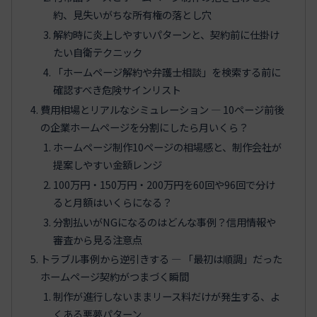
約、見失いがちな所有権の落とし穴
解約時に炎上しやすいパターンと、契約前に仕掛け
たい自衛テクニック
「ホームページ解約や弁護士相談」を検索する前に
確認すべき危険サインリスト
費用相場とリアルなシミュレーション ― 10ページ前後
の企業ホームページを分割にしたら月いくら？
ホームページ制作10ページの相場感と、制作会社が
提案しやすい金額レンジ
100万円・150万円・200万円を60回や96回で分け
ると月額はいくらになる？
分割払いがNGになるのはどんな事例？信用情報や
審査から見る注意点
トラブル事例から逆引きする ― 「最初は順調」だった
ホームページ契約がつまづく瞬間
制作が進行しないままリース料だけが発生する、よ
くある悪夢パターン