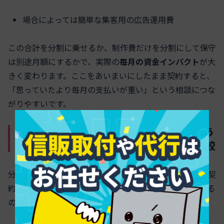
場合によっては簡単な集客用の広告運用費
この合計を分割に乗せるか、制作費だけを分割にして保守
は別途月額にするかで、実際の
毎月の資金インパクト
が大
きく変わります。ここをあいまいにしたまま契約すると、
「思っていたより毎月の支払いが重い」という相談につな
がりやすいです。
ホームページ制作にリースを選ぶとどう
違う？所有権や解約のしやすさ徹底比較
分割とリースはどちらも「毎月払う」点は同じですが、契
約の中身はかなり違います。現場でよく整理して説明する
のが次の表です。