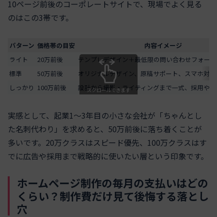
10ページ前後のコーポレートサイトで、現場でよく見る
のはこの3帯です。
パターン
価格帯の目安
内容イメージ
ライト
20万前後
テンプレデザイン＋最低限の問い合わせフォーム
標準
50万前後
オリジナルデザイン、原稿サポート、スマホ対応
しっかり
100万前後
設計から撮影・ライティングまで一式、採用やL
スクロールできます
実感として、起業1〜3年目の小さな会社が「ちゃんとし
た名刺代わり」を求めると、50万前後に落ち着くことが
多いです。20万クラスはスピード優先、100万クラスはす
でに広告や採用まで戦略的に使いたい層という印象です。
ホームページ制作の毎月の支払いはどの
くらい？制作費だけ見て後悔する落とし
穴