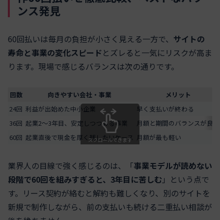
ンス発見
60回払いは毎月の負担が小さく見える一方で、
サイトの
寿命と事業の変化スピード
とズレると一気にリスクが高ま
ります。現場で感じるバランスは次の通りです。
回数
向きやすい会社・事業
メリット
24回
利益が出始めた中小企業
早く支払いが終わる
36回
起業2〜3年目、安定しつつある事業
月額と期間のバランスが良い
60回
起業直後で現金を厚く残したいケース
月額が最も軽い
スクロールできます
業界人の目線で強く感じるのは、「
事業モデルが読めない
段階で60回を組みすぎると、3年目に苦しむ
」という点で
す。リース契約が絡むと解約も難しくなり、別のサイトを
新規で制作しながら、前の支払いも続ける二重払い相談が