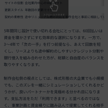
サイトの役割
会社案内中心のWebサイト
更新スタイル
年数回の更新で十分
スクロールできます
契約の柔軟性
途中リニューアル時の対応を制作会社と事前に相談してい
5年間同じ設計で使い切れる会社にとっては、60回払いは
資金を寝かさずにすむ効率的な選択になります。一方で、
3〜4年で「次の一手」を打つ前提なら、あえて回数を短
くし、リースよりも途中解約のしやすいクレジット分割や
銀行借入を組み合わせた方が、総額と自由度のバランスを
取りやすくなります。
制作会社側の視点としては、株式形態の大企業でも小規模
でも、このズレを一緒にシミュレーションしてくれるかど
うかが、良いパートナーかを見極める分かれ目になりま
す。支払方法をただ「利用できます」と並べるのではな
く、事業計画と資金繰りに踏み込んで提案してくれる相手