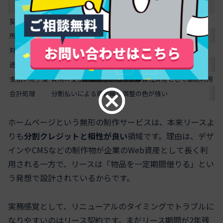
項目
分割（クレジット）
契約相手
クレジット会社
リ
所有権
基本的に企業側に帰属
リ
対象
無形サービス（サイト制作など）も対象になりやすい
も
途中解約
条件付きで可能なケースあり
原
スクロールできます
支払い完了後
費用の支払いは終了、サイトは自社資産として継続利用
再
会計処理
分割払いによる資金繰り調整の色が強い
固
ホームページという無形の制作サービスは、本来リースよ
りも
分割クレジットと相性が良い
領域です。理由は、デザ
インやCMSなどの制作物が企業のWeb資産として長く利
用される一方で、リースは「物品を一定期間借りる」とい
う発想で設計されているからです。
実務感覚として、リニューアルのタイミングでトラブルに
なりやすいのはリース契約です。まだリース期間が2年残