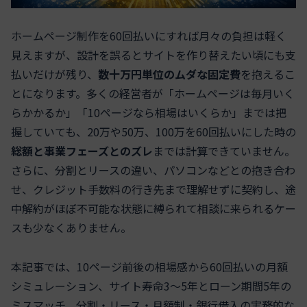
ホームページ制作を60回払いにすれば月々の負担は軽く
見えますが、設計を誤るとサイトを作り替えたい頃にも支
払いだけが残り、
数十万円単位のムダな固定費
を抱えるこ
とになります。多くの経営者が「ホームページは毎月いく
らかかるか」「10ページなら相場はいくらか」までは把
握していても、20万や50万、100万を60回払いにした時の
総額と事業フェーズとのズレ
までは計算できていません。
さらに、分割とリースの違い、パソコンなどとの抱き合わ
せ、クレジット手数料の行き先まで理解せずに契約し、途
中解約がほぼ不可能な状態に縛られて相談に来られるケー
スも少なくありません。
本記事では、10ページ前後の相場感から60回払いの月額
シミュレーション、サイト寿命3〜5年とローン期間5年の
ミスマッチ、分割・リース・月額制・銀行借入の実務的な