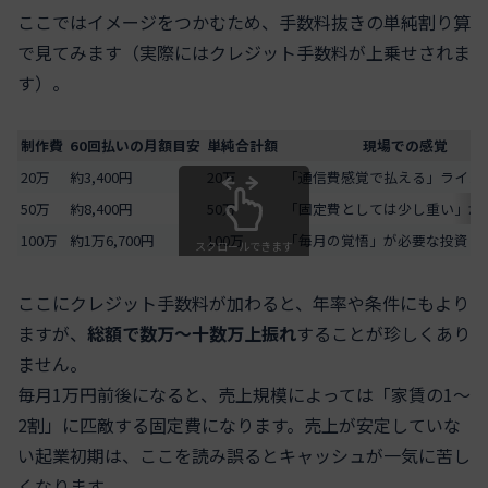
ここではイメージをつかむため、手数料抜きの単純割り算
で見てみます（実際にはクレジット手数料が上乗せされま
す）。
制作費
60回払いの月額目安
単純合計額
現場での感覚
20万
約3,400円
20万
「通信費感覚で払える」ライン
50万
約8,400円
50万
「固定費としては少し重い」が
100万
約1万6,700円
100万
「毎月の覚悟」が必要な投資
スクロールできます
ここにクレジット手数料が加わると、年率や条件にもより
ますが、
総額で数万〜十数万上振れ
することが珍しくあり
ません。
毎月1万円前後になると、売上規模によっては「家賃の1〜
2割」に匹敵する固定費になります。売上が安定していな
い起業初期は、ここを読み誤るとキャッシュが一気に苦し
くなります。