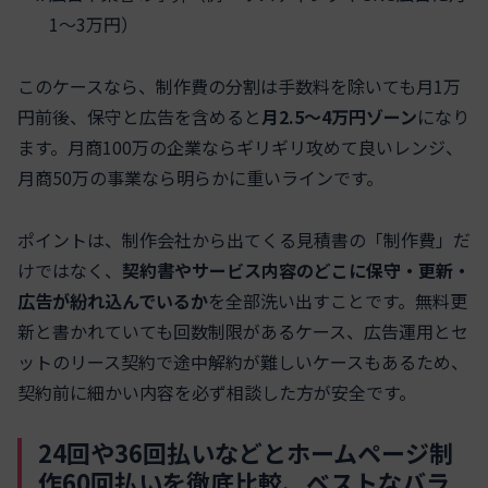
1〜3万円）
このケースなら、制作費の分割は手数料を除いても月1万
円前後、保守と広告を含めると
月2.5〜4万円ゾーン
になり
ます。月商100万の企業ならギリギリ攻めて良いレンジ、
月商50万の事業なら明らかに重いラインです。
ポイントは、制作会社から出てくる見積書の「制作費」だ
けではなく、
契約書やサービス内容のどこに保守・更新・
広告が紛れ込んでいるか
を全部洗い出すことです。無料更
新と書かれていても回数制限があるケース、広告運用とセ
ットのリース契約で途中解約が難しいケースもあるため、
契約前に細かい内容を必ず相談した方が安全です。
24回や36回払いなどとホームページ制
作60回払いを徹底比較、ベストなバラ