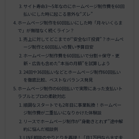
サイト寿命3〜5年なのにホームページ制作費を60回
払いにした時に起こる意外な“ズレ”
ホームページ制作を60回払いにした時「月々いくらま
で」が無理なく続くライン？
売上に対してどこまでが“安全なIT投資”？ホームペ
ージ制作と60回払いの賢い予算目安
ホームページ制作費を60回払いで分割＋保守・更
新・広告も含めた“本当の月額”を試算しよう
24回や36回払いなどとホームページ制作60回払い
を徹底比較、ベストなバランス発見
ホームページ制作の60回払いで実際にあった支払いト
ラブルとプロの柔軟対応
順調なスタートでも2年目に事業転換！ホームペー
ジ制作費が二重払いになりかけた体験談
リースでホームページ制作が“身動きとれず”途中解
約に悩んだ相談例
LINE相談のやりとりを再現！「月1万円なら大丈夫