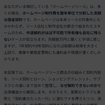
あなたがいま検討している「ホームページリース」は、多
くの場合、
ホームページ制作費を数年単位で分割した高額
な借金契約
です。ホームページは本来リースの対象外にも
かかわらず、リース会社と制作会社の都合で組まれたスキ
ームのため、
中途解約がほぼ不可能で所有権も自社に残ら
ない
ケースが目立ちます。月額数万円と聞くと手頃に感じ
ますが、7年契約や8年契約になれば総額は相場を大きく
上回り、廃業や業態変更時にも違約金や残債が重くのしか
かります。
本記事では、ホームページリース商法の仕組みと契約内容
を、リース契約とローン、ショッピングクレジット、サブ
スクとの違いまで含めて整理し、
なぜ解約できないのか
を
法律構造から解説します。そのうえで、実際のトラブル事
例と「契約書のたった一行」に潜むワナを押さえつつ、消
費生活センターや弁護士に相談する前に準備すべき情報、