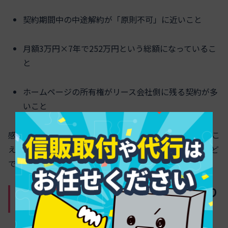
契約期間中の中途解約が「原則不可」に近いこと
月額3万円×7年で252万円という総額になっているこ
と
ホームページの所有権がリース会社側に残る契約が多
いこと
感覚的には「サブスク」や「月額サービス」のように聞こ
えても、法律構造は長期の金銭契約に近い場合がほとんど
です。
月額や最新や保守込みのウラでこっそり
決まっている契約期間と総額