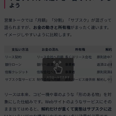
よう
営業トークでは「月額」「分割」「サブスク」が混ざって
語られますが、
お金の動きと所有権
がまったく違います。
イメージしやすいように比較します。
支払い方法
お金の流れ
所有権
解約の
リース契約
リース会社へ月額
多くはリース会社
原則途中不
銀行ローン
銀行へ返済
事業者
返済は必要
信販クレジット
信販会社へ分割
事業者
原則完済前
スクロールできます
サブスク型サービス
制作会社へ月額
原則サービス提供側
解約しやす
リースは本来、コピー機や車のような「形のある物」を対
象にした仕組みです。Webサイトのようなサービスにその
まま当てはめると、
解約だけが重くて実態はサブスクに近