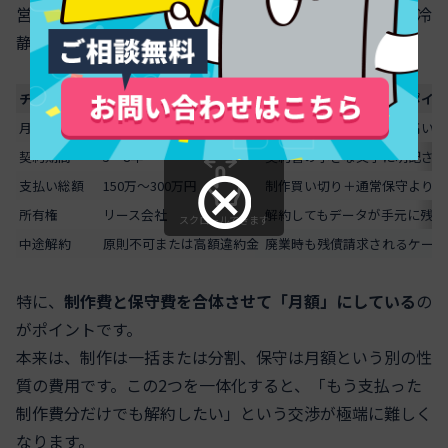
営業トークでは月額と「全部込み」が強調されますが、冷
静に見るべきはここです。
チェック項目
よくあるパターン
気をつけたいポイン
月額料金
2万〜4万円
相場の保守費よりかなり高いこ
契約期間
5〜8年
契約書の小さな文字に明記され
支払い総額
150万〜300万円
制作買い切り＋通常保守より高
所有権
リース会社
解約してもデータが手元に残ら
スクロールできます
中途解約
原則不可または高額違約金
廃業時も残債請求されるケース
特に、
制作費と保守費を合体させて「月額」にしている
の
がポイントです。
本来は、制作は一括または分割、保守は月額という別の性
質の費用です。この2つを一体化すると、「もう支払った
制作費分だけでも解約したい」という交渉が極端に難しく
なります。