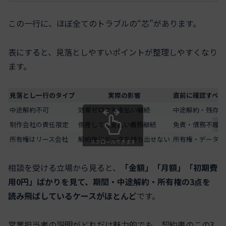
この一行に、ほぼ全てのトラブルの“芯”があります。
表にすると、見落としやすいポイントが整理しやすくなり
ます。
見落とし一行のタイプ
実際の影響
直前に確認すべき
中途解約不可
効果ゼロでも支払い継続
中途解約・残存リ
制作会社の責任限定
倒産しても支払い義務継続
免責・債務不履行
所有権はリース会社
解約後にデータを持ち出せない
所有権・データ利
スクロールできます
相談を受ける立場から見ると、
「金額」「月額」「初期費
用0円」ばかりを見て、期間・中途解約・所有権の3点を
読み飛ばしているケースがほとんど
です。
営業担当者の説明がどれだけ魅力的でも、契約書のこの3