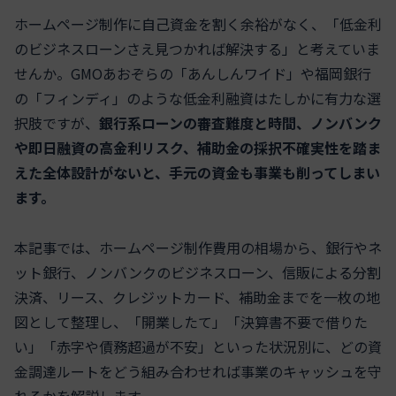
ホームページ制作に自己資金を割く余裕がなく、「低金利
のビジネスローンさえ見つかれば解決する」と考えていま
せんか。GMOあおぞらの「あんしんワイド」や福岡銀行
の「フィンディ」のような低金利融資はたしかに有力な選
択肢ですが、
銀行系ローンの審査難度と時間、ノンバンク
や即日融資の高金利リスク、補助金の採択不確実性を踏ま
えた全体設計がないと、手元の資金も事業も削ってしまい
ます。
本記事では、ホームページ制作費用の相場から、銀行やネ
ット銀行、ノンバンクのビジネスローン、信販による分割
決済、リース、クレジットカード、補助金までを一枚の地
図として整理し、「開業したて」「決算書不要で借りた
い」「赤字や債務超過が不安」といった状況別に、どの資
金調達ルートをどう組み合わせれば事業のキャッシュを守
れるかを解説します。