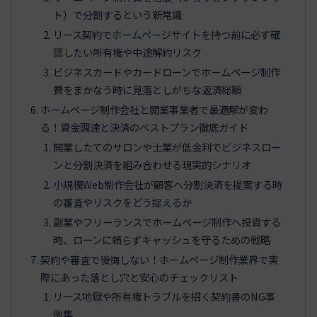
ト）で分割するという新常識
リース契約でホームページサイトを持つ前に必ず確
認したい所有権や中途解約リスク
ビジネスカードやカードローンでホームページ制作
費をまかなう時に見落としがちな返済総額
ホームページ制作会社と開業事業者で最適解が変わ
る！資金調達と決済のベストプラン徹底ガイド
開業したてのサロンや士業が低金利でビジネスロー
ンと分割決済を組み合わせる現実的シナリオ
小規模Web制作会社が顧客へ分割決済を提案する時
の審査やリスクをどう捉えるか
副業やフリーランスでホームページ制作へ投資する
時、ローンに頼らずキャッシュを守るための戦略
契約や審査で後悔しない！ホームページ制作業界で実
際にあった落とし穴と安心のチェックリスト
リース地獄や所有権トラブルを招く契約書のNG事
例集