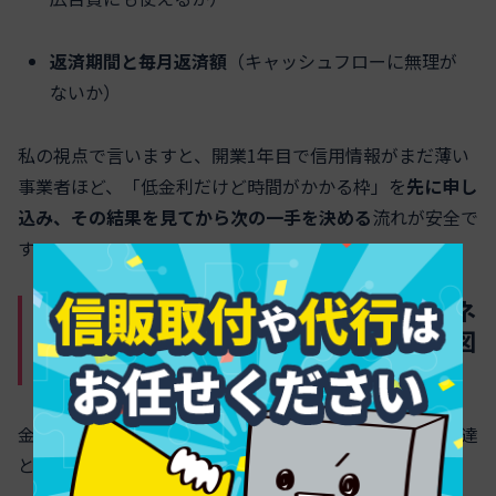
返済期間と毎月返済額
（キャッシュフローに無理が
ないか）
私の視点で言いますと、開業1年目で信用情報がまだ薄い
事業者ほど、「低金利だけど時間がかかる枠」を
先に申し
込み、その結果を見てから次の一手を決める
流れが安全で
す。
銀行やネット銀行、ノンバンク、ビジネ
スカードローンの違いを資金調達の地図
で一発把握
金融機関ごとの立ち位置を、ホームページ制作の資金調達
という文脈で整理すると次のようになります。