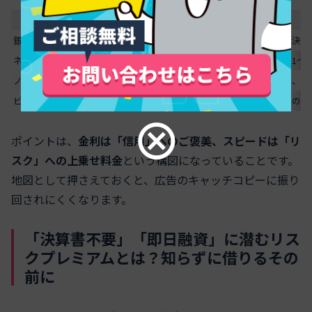
種類
金利目安
審査
スピード
銀行ローン
低
厳しい
遅い
既に決算
ネット銀行系ビジネスローン
低〜中
やや厳しい
比較的早い
開業1〜
ノンバンク事業者ローン
中〜高
柔軟
早い
赤字、債
スクロールできます
ビジネスカードローン
中〜高
普通
早い
小口のサ
ポイントは、
金利は「信用」へのご褒美、スピードは「リ
スク」への上乗せ料金
という構図になっていることです。
地図として押さえておくと、広告のキャッチコピーに振り
回されにくくなります。
「決算書不要」「即日融資」に潜むリス
クプレミアムとは？知らずに借りるその
前に