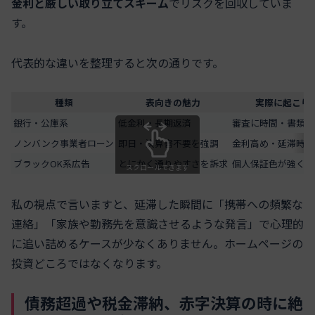
金利と厳しい取り立てスキーム
でリスクを回収していま
す。
代表的な違いを整理すると次の通りです。
種類
表向きの魅力
実際に起こり
銀行・公庫系
低金利・長期返済
審査に時間・書類が
ノンバンク事業者ローン
即日・決算書不要を強調
金利高め・延滞時の
ブラックOK系広告
とにかく通りやすさを訴求
個人保証色が強く生
スクロールできます
私の視点で言いますと、延滞した瞬間に「携帯への頻繁な
連絡」「家族や勤務先を意識させるような発言」で心理的
に追い詰めるケースが少なくありません。ホームページの
投資どころではなくなります。
債務超過や税金滞納、赤字決算の時に絶