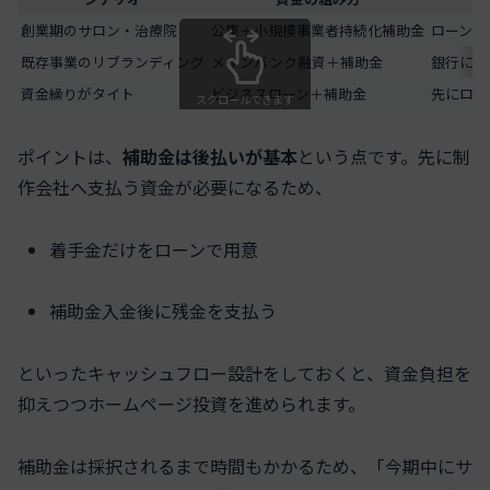
創業期のサロン・治療院
公庫＋小規模事業者持続化補助金
ローンは
既存事業のリブランディング
メインバンク融資＋補助金
銀行には
資金繰りがタイト
ビジネスローン＋補助金
先にロー
スクロールできます
ポイントは、
補助金は後払いが基本
という点です。先に制
作会社へ支払う資金が必要になるため、
着手金だけをローンで用意
補助金入金後に残金を支払う
といったキャッシュフロー設計をしておくと、資金負担を
抑えつつホームページ投資を進められます。
補助金は採択されるまで時間もかかるため、「今期中にサ