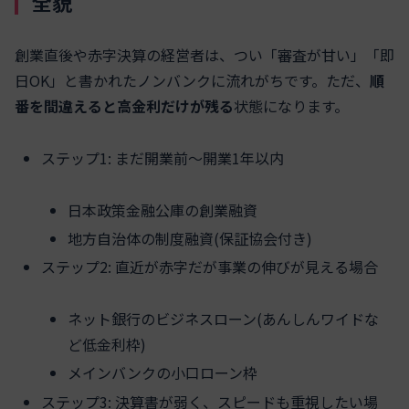
全貌
創業直後や赤字決算の経営者は、つい「審査が甘い」「即
日OK」と書かれたノンバンクに流れがちです。ただ、
順
番を間違えると高金利だけが残る
状態になります。
ステップ1: まだ開業前～開業1年以内
日本政策金融公庫の創業融資
地方自治体の制度融資(保証協会付き)
ステップ2: 直近が赤字だが事業の伸びが見える場合
ネット銀行のビジネスローン(あんしんワイドな
ど低金利枠)
メインバンクの小口ローン枠
ステップ3: 決算書が弱く、スピードも重視したい場