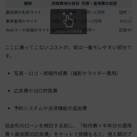
種類
初期費用の目安
月額・運用費の目安
最低限の名刺サイト
10万～30万円
0.5万～1万円
住所・メ
集客重視のサイト
30万～80万円
1万～3万円
サロン・
Webマーケ前提のサイト
80万円～
3万円～
広告やS
スクロールできます
ここに乗ってこないコストが、実は一番モレやすい部分で
す。
写真・ロゴ・原稿作成費（撮影やライター費用）
広告費やSEO対策費
予約システムや決済機能の追加費
低金利のローンを検討する前に、「制作費＋半年分の運用
費＋最低限の広告費」をセットで見積もると、借入額のブ