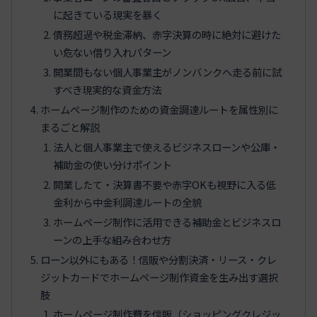
に起きている現実を暴く
債務超過や税金滞納、赤字決算の時に絶対に避けた
い危ない借り入れパターン
開業間もない個人事業主がノンバンクへ走る前に試
すべき現実的な資金方法
ホームページ制作のための資金調達ルートを属性別に
まるごと解説
法人と個人事業主で使えるビジネスローンや公庫・
補助金の使い分けポイント
開業したて・決算書不要や赤字OKも視野に入る低
金利から中金利調達ルートの全貌
ホームページ制作に活用できる補助金とビジネスロ
ーンの上手な組み合わせ方
ローン以外にもある！信販や分割決済・リース・クレ
ジットカードでホームページ制作資金を生み出す選択
肢
ホームページ制作費を信販（ショッピングクレジッ