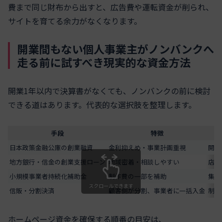
費まで同じ財布から出すと、広告費や運転資金が削られ、
サイトを育てる余力がなくなります。
開業間もない個人事業主がノンバンクへ
走る前に試すべき現実的な資金方法
開業1年以内で決算書がなくても、ノンバンクの前に検討
できる道はあります。代表的な選択肢を整理します。
手段
特徴
日本政策金融公庫の創業融資
金利抑えめ・事業計画重視
開業
地方銀行・信金の創業支援ローン
地域密着・相談しやすい
店舗
小規模事業者持続化補助金
制作費の一部を補助
集客
スクロールできます
信販・分割決済
顧客側が分割、事業者に一括入金
制作
ホームページ資金を確保する順番の目安は、