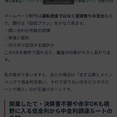
個人事業主・フリーランス
公庫、ノンバンクの事業ローン、信販の分割
スクロールできます
ホームページ制作は
運転資金ではなく投資寄りの支出
なの
で、銀行は「回収プラン」をかなり見ます。
・問い合わせ件数の目標
・単価と粗利
・何カ月で回収する設計か
この3点を数字で語れると、審査の印象が大きく変わりま
す。
私の視点で言いますと、法人の場合は「まず公庫とメイン
バンクで低金利を狙い、それで足りない分をビジネスロ
ーンで補う」のが王道パターンです。
開業したて・決算書不要や赤字OKも視
野に入る低金利から中金利調達ルートの