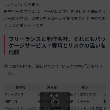
レが小さくなります。
財布ベースで言えば、「一括払いで吐き出したら運転資金
が死ぬ金額は、必ず分割かローン前提で組む」と決めてお
くことがポイントです。
フリーランスと制作会社、それともパッ
ケージサービス？費用とリスクの違いを
比較
同じ50万円でも、誰に頼むかで“リスクの中身”が変わり
ます。
依頼先
費用感
強み
フリーランス
20万～60万円
小回り・柔軟な対応
倒れ
制作会社
40万～150万円
体制・サポート
初期
パッケージ系サービス
初期0～20万円前後
低コスト・テンプレ豊富
デザ
スクロールできます