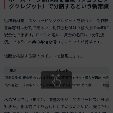
グクレジット）で分割するという新常識
役務商材向けのショッピングクレジットを使うと、制作費
を顧客側は分割で支払い、制作会社側は立替入金で早期に
現金化できます。ローンと違い、資金の名目は「分割決
済」であり、本業の与信を傷つけにくいのが特徴です。
信販を検討する際のポイントを整理します。
視点
メリット
開業事業者
審査通過すれば実質ゼロ初期費用でサイト導入が可能
分割期
制作会社
未回収リスクを信販会社に移転しつつ即時入金
加盟店
スクロールできます
私の視点で言いますと、加盟店側が「どのサービスが分割
対象か」を事前にすり合わせしていないために、売りたい