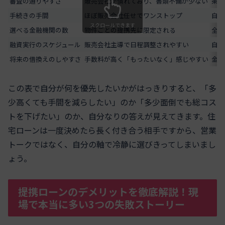
審査の通りやすさ
販売会社が慣れており、書類不備が少ない
条件
手続きの手間
ほぼ販売会社任せでワンストップ
自分
スクロールできます
選べる金融機関の数
物件ごとの提携先に限定される
全国
融資実行のスケジュール
販売会社主導で日程調整されやすい
自分
将来の借換えのしやすさ
手数料が高く「もったいなく」感じやすい
金利
この表で自分が何を優先したいかがはっきりすると、「多
少高くても手間を減らしたい」のか「多少面倒でも総コス
トを下げたい」のか、自分なりの答えが見えてきます。住
宅ローンは一度決めたら長く付き合う相手ですから、営業
トークではなく、自分の軸で冷静に選びきってしまいまし
ょう。
提携ローンのデメリットを徹底解説！現
場で本当に多い3つの失敗ストーリー