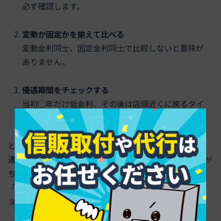
必ず確認します。
変動か固定かを揃えて比べる
変動金利同士、固定金利同士で比較しないと意味が
ありません。
優遇期間をチェックする
当初◯年だけ低金利、その後は店頭近くに戻るタイ
プもあります。
とくに新築マンションの提携ローンでは、「当初10年優
遇」のようなプランが多く、見かけの金利に目を奪われが
ちです。ネット銀行の全期間型と混ぜて比べるときは、
「10年後の金利がどこまで戻る前提か」をシミュレーシ
ョンしてもらうと、差が浮き彫りになります。