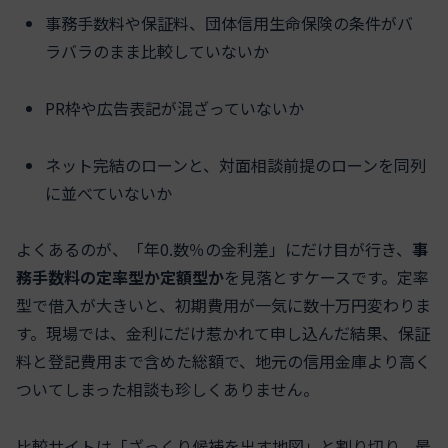
事務手数料や保証料、団体信用生命保険の条件がバ
ラバラのまま比較していないか
PR枠や広告表記が混ざっていないか
ネット完結のローンと、対面相談前提のローンを同列
に並べていないか
よくあるのが、「年0.数％の金利差」にだけ目が行き、
事
務手数料の定率型か定額型か
を見落とすケースです。定率
型で借入が大きいと、初期費用が一気に数十万円変わりま
す。現場では、金利にだけ惹かれて申し込んだ結果、保証
料と登記費用まで含めた総額で、地元の信用金庫より高く
ついてしまった相談も珍しくありません。
比較サイトは「ざっくり候補を出す地図」と割り切り、最