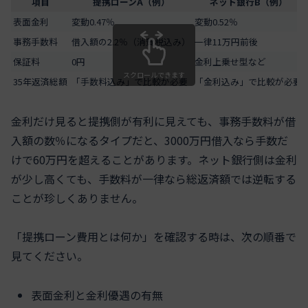
項目
提携ローンA（例）
ネット銀行B（例）
表面金利
変動0.47％
変動0.52％
事務手数料
借入額の2.2％（消費税込み）
一律11万円前後
保証料
0円
金利上乗せ型など
スクロールできます
35年返済総額
「手数料込み」で比較が必要
「金利込み」で比較が必要
金利だけ見ると提携側が有利に見えても、事務手数料が借
入額の数％になるタイプだと、3000万円借入なら手数だ
けで60万円を超えることがあります。ネット銀行側は金利
が少し高くても、手数料が一律なら総返済額では逆転する
ことが珍しくありません。
「提携ローン費用とは何か」を確認する時は、次の順番で
見てください。
表面金利と金利優遇の有無