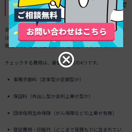
手数料も保証料も団信保障もトータルで
賢く！“総コスト”を簡単比較するコツ
金利は0.1％単位で真剣に見るのに、事務手数料や保証料
は「まあこんなものかな」で流してしまう方が多いです。
現場では、ここで数十万円単位の差がついています。
チェックする費用は、最低でも次の4つです。
事務手数料（定率型か定額型か）
保証料（外出し型か金利上乗せ型か）
団体信用生命保険（がん保障などの上乗せ有無）
登記費用・印紙代（どこまで見積もりに含まれてい