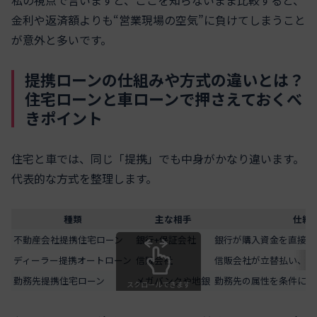
私の視点で言いますと、ここを知らないまま比較すると、
金利や返済額よりも“営業現場の空気”に負けてしまうこと
が意外と多いです。
提携ローンの仕組みや方式の違いとは？
住宅ローンと車ローンで押さえておくべ
きポイント
住宅と車では、同じ「提携」でも中身がかなり違います。
代表的な方式を整理します。
種類
主な相手
仕組
不動産会社提携住宅ローン
銀行+保証会社
銀行が購入資金を直接売
ディーラー提携オートローン
信販会社
信販会社が立替払い、車
勤務先提携住宅ローン
メガバンクや地銀
勤務先の属性を条件に金
スクロールできます