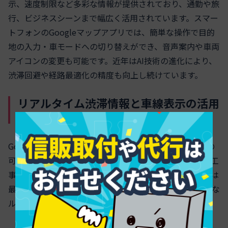
示、速度制限など多彩な情報が提供されており、通勤や旅
行、ビジネスシーンまで幅広く活用されています。スマー
トフォンのGoogleマップアプリでは、簡単な操作で目的
地の入力・車モードへの切り替えができ、音声案内や車両
アイコンの変更も可能です。近年はAI技術の進化により、
渋滞回避や経路最適化の精度も向上し続けています。
リアルタイム渋滞情報と車線表示の活用
テクニック
Googleマップの強みの一つが、
リアルタイム交通状況
の
可視化です。混雑エリアは地図上で色分けされ、事故や工
事による通行止め情報も随時反映されます。ドライバーは
最短経路だけでなく、所要時間や交通量を加味した最適な
ルートを選択できます。