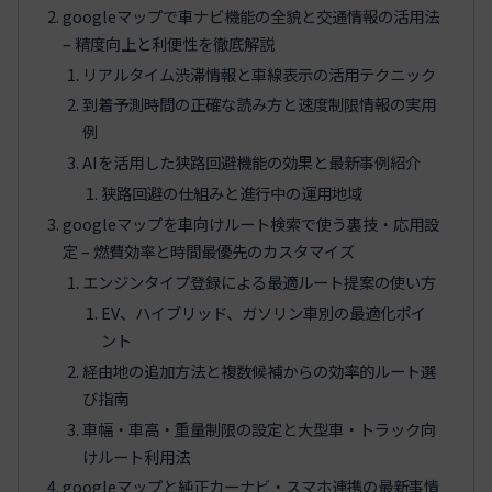
googleマップで車ナビ機能の全貌と交通情報の活用法
– 精度向上と利便性を徹底解説
リアルタイム渋滞情報と車線表示の活用テクニック
到着予測時間の正確な読み方と速度制限情報の実用
例
AIを活用した狭路回避機能の効果と最新事例紹介
狭路回避の仕組みと進行中の運用地域
googleマップを車向けルート検索で使う裏技・応用設
定 – 燃費効率と時間最優先のカスタマイズ
エンジンタイプ登録による最適ルート提案の使い方
EV、ハイブリッド、ガソリン車別の最適化ポイ
ント
経由地の追加方法と複数候補からの効率的ルート選
び指南
車幅・車高・重量制限の設定と大型車・トラック向
けルート利用法
googleマップと純正カーナビ・スマホ連携の最新事情