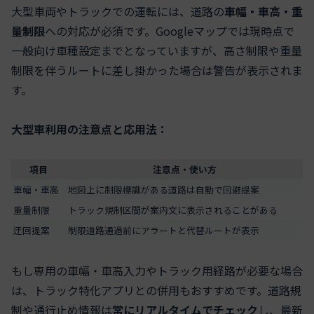
大型車両やトラックでの運転には、道路の
車幅・車高・重
量制限
への対応が必須です。Googleマップでは現時点で
一般向け車種設定までとなっていますが、高さ制限や重量
制限を伴うルートに差し掛かった場合は警告が表示されま
す。
大型車利用の注意点と応用法：
項目
注意点・使い方
車幅・車高
地図上に制限標識がある道路は自動で回避提案
重量制限
トラック規制区間が案内文に表示されることがある
迂回提案
制限道路通過前にアラートと代替ルートが表示
もし専用の車幅・車高入力やトラック用経路が必要な場合
は、トラック特化アプリとの併用もおすすめです。道路規
制や通行止め情報は
常にリアルタイムでチェック
し、最新