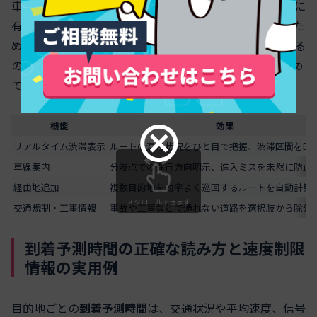
車線表示機能は、高速道路や都市部の複雑な分岐で非常に
有効です。ナビ画面に進行方向ごとの車線が表示されるた
め、間違えやすい分岐ポイントでも落ち着いて進行できる
のがメリットです。下記テーブルは主な便利機能をまとめ
ています。
機能
効果
リアルタイム渋滞表示
ルートの混雑状況をひと目で把握、渋滞区間を回
車線案内
分岐点での進行方向明示、進入ミスを未然に防止
経由地追加
複数目的地を効率よく巡回するルートを自動計算
スクロールできます
交通規制・工事情報
事故や工事などで通れない道路を選択肢から除外
到着予測時間の正確な読み方と速度制限
情報の実用例
目的地ごとの
到着予測時間
は、交通状況や平均速度、信号