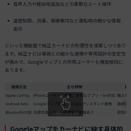
音声入力や経由地追加などの柔軟なルート操作
速度制限、渋滞、車線案内など運転時の細かな情報
表示
といった機能面で純正カーナビの利便性を凌駕しつつあり
ます。純正ナビは車両との細かな連携や専用設計の安定性
が強みで、Googleマップとの併用ユーザーも増加傾向に
あります。
連携方法
主な特徴
推
Apple CarPlay
iPhoneユーザーに最適。多彩なアプリ・Siri対応
輸入車
Android Auto
Googleマップ定番。Googleアシスタント連携
国産車
Bluetooth/USB
汎用性高いが、一部機能は制限あり
旧型車
スクロールできます
Googleマップをカーナビに映す具体的