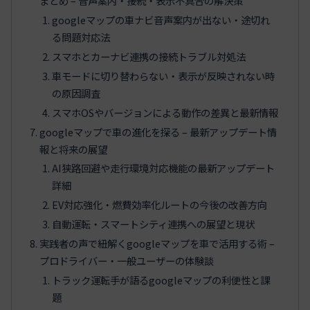
まとめ – 音声案内・接続・表示不具合の解決策
googleマップの車ナビ音声案内が出ない・途切れ
る問題対応法
スマホとカーナビ連携の接続トラブル対処法
車モードに切り替わらない・表示が反映されない時
の原因調査
スマホOSやバージョンによる動作の差異と最新情報
googleマップで車の進化を探る – 最新アップデート情
報と将来の展望
AI狭路回避や走行環境対応機能の最新アップデート
詳細
EV対応強化・燃費効率化ルートの今後の改善方向
自動運転・スマートシティ連携への展望と現状
実践者の声で紐解くgoogleマップを車で活用する術 –
プロドライバー・一般ユーザーの体験談
トラック運転手が語るgoogleマップの利便性と課
題