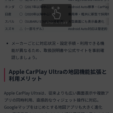
ホンダ
○（2017年以降中心）
Android Auto標準・CarPl
日産
○（2020年以降中心）
乗用車・軽共に新型で採用増
スバル
○（SUBARU STARLINK搭載車）
大型画面にも表示最適化
スクロールできます
スズキ
△（一部モデル）
Android Auto対応は限定的
メーカーごとに対応状況・設定手順・利用できる機
能が異なるため、取扱説明書や公式サイトを事前確
認しましょう。
Apple CarPlay Ultraの地図機能拡張と
利用メリット
Apple CarPlay Ultraは、従来よりも広い画面表示や複数ア
プリの同時利用、直感的なウィジェット操作に対応。
Googleマップをはじめとする地図アプリも大きく進化