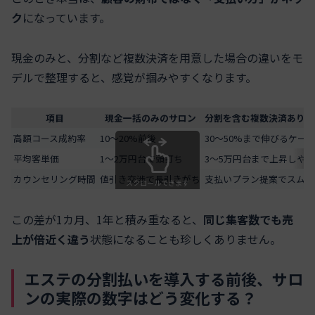
ク
になっています。
現金のみと、分割など複数決済を用意した場合の違いをモ
デルで整理すると、感覚が掴みやすくなります。
項目
現金一括のみのサロン
分割を含む複数決済ありの
高額コース成約率
10〜20%前後
30〜50%まで伸びるケース
平均客単価
1〜2万円台で頭打ち
3〜5万円台まで上昇しや
カウンセリング時間
値引き交渉で長引きがち
支払いプラン提案でスムー
スクロールできます
この差が1カ月、1年と積み重なると、
同じ集客数でも売
上が倍近く違う
状態になることも珍しくありません。
エステの分割払いを導入する前後、サロ
ンの実際の数字はどう変化する？