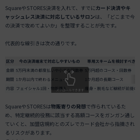
SquareやSTORES決済を入れて、すでに
カード決済やキ
ャッシュレス決済に対応しているサロン
は、「どこまで今
の決済で攻めてよいか」を整理することが先です。
代表的な線引きは次の通りです。
区分
今の決済端末で対応しやすいもの
専用スキームを検討すべきも
金額
5万円未満の都度払いや小さな回数券
5万円超のコース・回数券
期間
1か月以内で終わるメニュー
1か月超の長期コース
内容
フェイシャル1回・物販購入
痩身・脱毛など継続が前提の
スクロールできます
SquareやSTORESは
物販寄りの発想
で作られているた
め、特定継続的役務に該当する高額コースをガンガン通し
ていくと、加盟店規約とのズレでカード会社から指摘され
るリスクがあります。