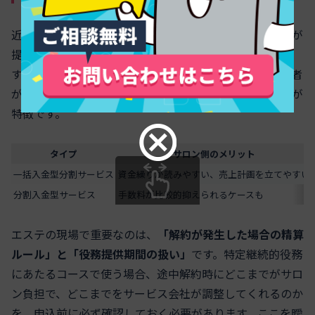
近年増えているのが、決済代行会社や分割決済サービスが
提供する「顧客は分割、店舗は一括入金」のスキームで
す。カード会社や信販会社とは別に、決済サービス事業者
が立替を行う形で、オンライン決済にも対応しやすいのが
特徴です。
タイプ
サロン側のメリット
一括入金型分割サービス
資金繰りが読みやすい、売上計画を立てやすい
分割入金型サービス
手数料が比較的抑えられるケースも
スクロールできます
エステの現場で重要なのは、
「解約が発生した場合の精算
ルール」と「役務提供期間の扱い」
です。特定継続的役務
にあたるコースで使う場合、途中解約時にどこまでがサロ
ン負担で、どこまでをサービス会社が調整してくれるのか
を、申込前に必ず確認しておく必要があります。ここを曖