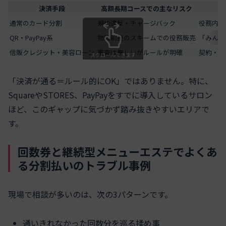
決済手段
高額長期コースでの主なリスク
通常のカード分割
規約違反・チャージバック
役務内容
QR・PayPay系
物販前提のスキームでの役務販売
「みんな
信販クレジット・美容ローン
審査は厳しいがルールが明確
契約・解
スクロールできます
「決済が通る＝ルール的にOK」ではありません。特に、
SquareやSTORES、PayPayをすでに導入しているサロン
ほど、このギャップに気づかず踏み抜きやすいエリアで
す。
回数券と継続型メニューエステでよくあ
る分割払いのトラブル事例
現場で相談が多いのは、次の3パターンです。
通いきれなかった回数分を巡る揉め事