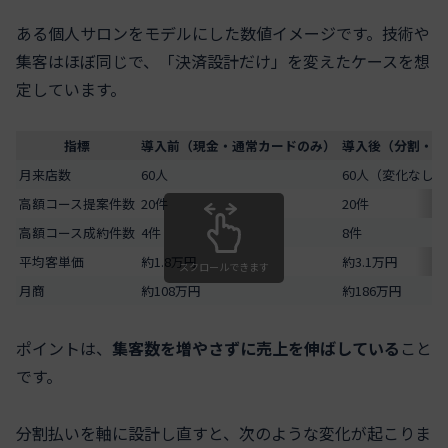
ある個人サロンをモデルにした数値イメージです。技術や
集客はほぼ同じで、「決済設計だけ」を変えたケースを想
定しています。
指標
導入前（現金・通常カードのみ）
導入後（分割・回
月来店数
60人
60人（変化なし）
高額コース提案件数
20件
20件
高額コース成約件数
4件
8件
平均客単価
約1.8万円
約3.1万円
スクロールできます
月商
約108万円
約186万円
ポイントは、
集客数を増やさずに売上を伸ばしている
こと
です。
分割払いを軸に設計し直すと、次のような変化が起こりま