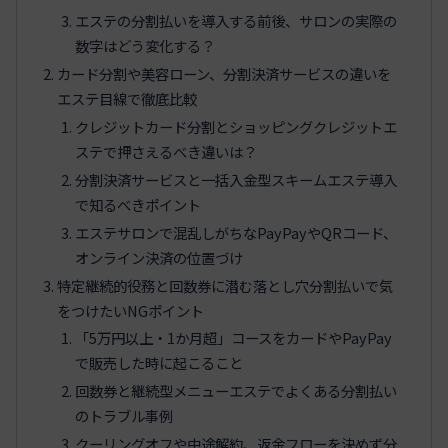
エステの分割払いを導入する前後、サロンの実際の
数字はどう変化する？
カード分割や美容ローン、分割決済サービスの違いを
エステ目線で徹底比較
クレジットカード分割とショッピングクレジットエ
ステで押さえるべき違いは？
分割決済サービスと一括入金型スキームエステ導入
で知るべきポイント
エステサロンで混乱しがちなPayPayやQRコード、
オンライン決済の位置づけ
特定継続的役務と回数券に潜む落とし穴分割払いで気
をつけたいNGポイント
「5万円以上・1か月超」コースをカードやPayPay
で販売した時に起こること
回数券と継続型メニューエステでよくある分割払い
のトラブル事例
クーリングオフや中途解約、返金フローを決めず分