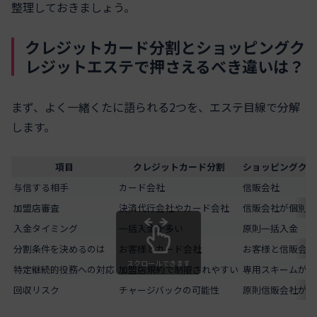
整理しておきましょう。
クレジットカード分割とショッピングク
レジットエステで押さえるべき違いは？
まず、よく一緒くたに語られる2つを、エステ目線で分解
します。
項目
クレジットカード分割
ショッピングクレ
与信する相手
カード会社
信販会社
加盟店審査
決済代行会社やカード会社
信販会社が個別審
入金タイミング
一括入金が多い
原則一括入金
分割条件を決めるのは
お客様とカード会社
お客様と信販会社
スクロールできます
特定継続的役務への対応
加盟店規約で制限されやすい
専用スキームが前
回収リスク
チャージバックの可能性
原則信販会社が回