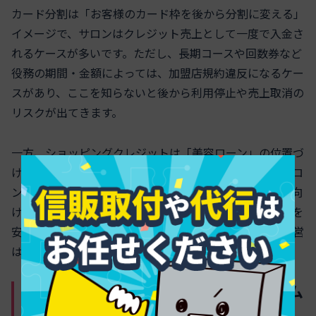
カード分割は「お客様のカード枠を後から分割に変える」
イメージで、サロンはクレジット売上として一度で入金さ
れるケースが多いです。ただし、長期コースや回数券など
役務の期間・金額によっては、加盟店規約違反になるケー
スがあり、ここを知らないと後から利用停止や売上取消の
リスクが出てきます。
一方、ショッピングクレジットは「美容ローン」の位置づ
けで、信販会社が顧客に分割で貸し付け、その代金をサロ
ンに一括で立替えてくれる仕組みです。特定継続的役務向
けに契約や解約のフローが整っているため、高額コースを
安全に扱いたいサロンほど、こちらを軸に考えた方が運営
は安定しやすくなります。
分割決済サービスと一括入金型スキーム
エステ導入で知るべきポイント