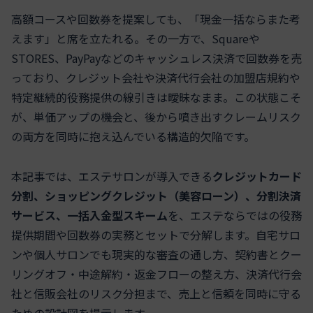
高額コースや回数券を提案しても、「現金一括ならまた考
えます」と席を立たれる。その一方で、Squareや
STORES、PayPayなどのキャッシュレス決済で回数券を売
っており、クレジット会社や決済代行会社の加盟店規約や
特定継続的役務提供の線引きは曖昧なまま。この状態こそ
が、単価アップの機会と、後から噴き出すクレームリスク
の両方を同時に抱え込んでいる構造的欠陥です。
本記事では、エステサロンが導入できる
クレジットカード
分割、ショッピングクレジット（美容ローン）、分割決済
サービス、一括入金型スキーム
を、エステならではの役務
提供期間や回数券の実務とセットで分解します。自宅サロ
ンや個人サロンでも現実的な審査の通し方、契約書とクー
リングオフ・中途解約・返金フローの整え方、決済代行会
社と信販会社のリスク分担まで、売上と信頼を同時に守る
ための設計図を提示します。