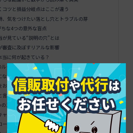
くコツと損益分岐点はここが違う
時、気をつけたい落とし穴とトラブルの芽
ちな4つの意外な盲点
が見ている“説明の穴”とは
が審査に及ぼすリアルな影響
本当に何が起きている？
のルールをサロン目線で押さえる
になる時の見逃せないチェックポイント
をお客様が納得する伝え方に変換
と言われる理由と合法的な裏ワザ
めのステップバイステップロードマップ
キャッシュレス導入の順序（QR→カード→ローン）
ローンを組み合わせるときの実践フロー