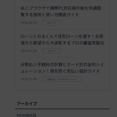
ぬこブラウザで携帯PC対応掲示板を快適閲
覧する技術と使い方徹底ガイド
2026.08.04
AIツール
ローンとおるくんで住宅ローンを通す！全部
落ちた絶望から大逆転するプロの審査突破法
2026.07.08
メディア
分割払い手数料の計算とカード別の金利シミ
ュレーション！損を防ぐ支払い設計ガイド
2026.07.08
信販代行・ビジネスクレジット
アーカイブ
2026年8月