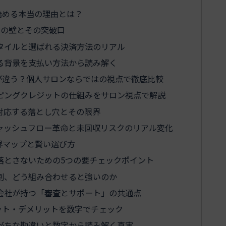
始める本当の理由とは？
つの壁とその突破口
タイルと選ばれる決済方法のリアル
る背景を支払い方法から読み解く
が違う？個人サロンならではの視点で徹底比較
ピングクレジットの仕組みをサロン視点で解説
対応する落とし穴とその限界
ャッシュフロー革命と未回収リスクのリアル変化
界マップと賢い選び方
落とさないための5つの要チェックポイント
割、どう組み合わせると強いのか
会社が持つ「審査とサポート」の共通点
ット・デメリットを数字でチェック
がちな勘違いと数字から読み解く真実