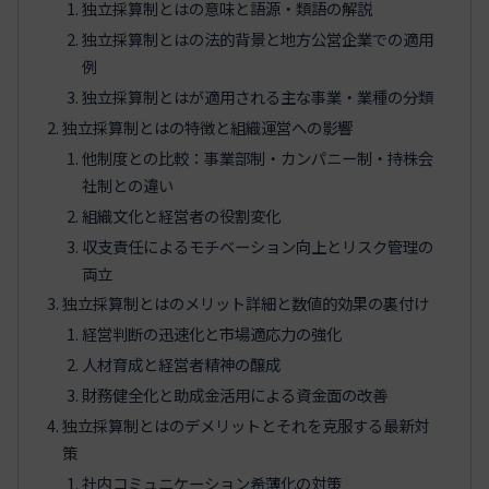
独立採算制とはの意味と語源・類語の解説
独立採算制とはの法的背景と地方公営企業での適用
例
独立採算制とはが適用される主な事業・業種の分類
独立採算制とはの特徴と組織運営への影響
他制度との比較：事業部制・カンパニー制・持株会
社制との違い
組織文化と経営者の役割変化
収支責任によるモチベーション向上とリスク管理の
両立
独立採算制とはのメリット詳細と数値的効果の裏付け
経営判断の迅速化と市場適応力の強化
人材育成と経営者精神の醸成
財務健全化と助成金活用による資金面の改善
独立採算制とはのデメリットとそれを克服する最新対
策
社内コミュニケーション希薄化の対策