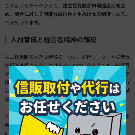
このようなデータからも、
独立採算制が市場適応力を高
め、競合に対して明確な優位性を生み出せる制度
であるこ
とが分かります。
人材育成と経営者精神の醸成
独立採算制の大きな特徴の一つが、部門リーダーや従業員
が経営者視点を身につけるきっかけになる点です。各部門
が自己の収益・費用を意識して動くことで、
コスト感覚や
採算意識の向上
が実現できます。特に水道事業などの地方
公営企業や、フランチャイズビジネス、個人事業主的な裁
量が必要な分野では、自立心が醸成されます。
人材育成の効果を数字で示すと、独立採算制を導入した企
業では管理職の意思決定能力スコアが平均して10～20％
向上、社内公募型プロジェクト参加率も15％以上高まっ