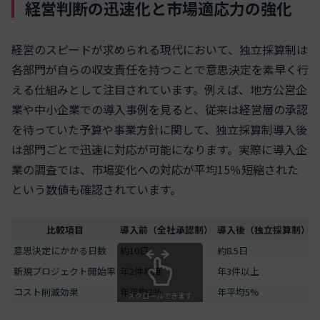
経営判断の迅速化と市場適応力の強化
経営のスピードが求められる現代において、独立採算制は
各部門が自らの収支責任を持つことで意思決定を素早く行
える仕組みとして注目されています。例えば、地方公営企
業や中小企業での導入事例を見ると、従来は経営層の承認
を待っていた予算や事業方針に関して、独立採算制導入後
は部門ごとで迅速に対応が可能になります。実際に導入企
業の調査では、市場変化への対応が平均15％短縮された
という数値も確認されています。
比較項目
導入前（全社承認制）
導入後（独立採算制）
意思決定にかかる日数
約10日
約8.5日
新規プロジェクト開始率
年2件程度
年3件以上
コスト削減効果
年平均2％
年平均5%
スクロールできます