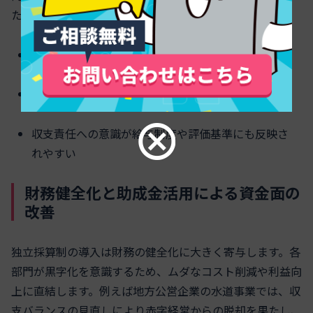
たという報告もあります。
経営感覚を持った次世代リーダーが育つ
従業員の自発的な業務改善提案が増加
収支責任への意識が給与制度や評価基準にも反映さ
れやすい
財務健全化と助成金活用による資金面の
改善
独立採算制の導入は財務の健全化に大きく寄与します。各
部門が黒字化を意識するため、ムダなコスト削減や利益向
上に直結します。例えば地方公営企業の水道事業では、収
支バランスの見直しにより赤字経営からの脱却を果たし、