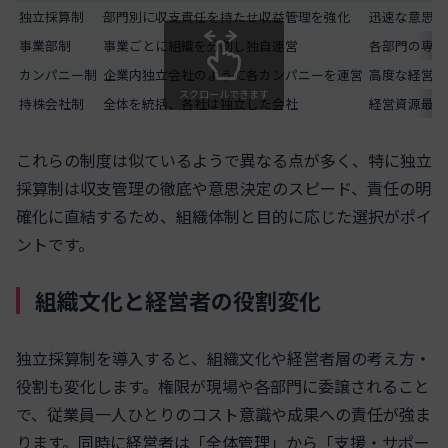
独立採算制
部門別に収支責任を持たせ収益管理を強化
迅速な意思決
事業部制
事業ごとに組織を分割し独自運営
各部門の専門
カンパニー制
企業内独立会社のように各カンパニーを運営
高度な経営自
スクロールできます
持株会社制
全体を統括、各社は独立した会社
経営資源最適
これらの制度は似ているようで異なる点が多く、特に独立
採算制は収支管理の徹底や意思決定のスピード、責任の明
確化に直結するため、組織体制と目的に応じた選択がポイ
ントです。
組織文化と経営者の役割変化
独立採算制を導入すると、組織文化や経営者層の考え方・
役割も変化します。権限が現場や各部門に委譲されること
で、従業員一人ひとりのコスト意識や成果への責任が強ま
ります。同時に経営者は「全体管理」から「支援・サポー