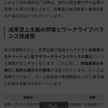
このような先進的なIT活用は、地方公営企業や中小企業の
現場でも導入が進んでおり、従業員の負荷軽減と業務効率
の大幅な向上につながっています。
成果至上主義の弊害とワークライフバラ
ンス推進策
独立採算制のもと、成果主義が強調されすぎると
従業員の
モチベーション低下やワークライフバランスの悪化
といっ
た課題が生じやすくなります。これに対し、
評価基準の多
様化
と
柔軟な働き方の推進
が注目されています。たとえば
成果だけでなく、チーム貢献度や勤務態度なども人事評価
に反映する動きが広がっています。
取組例
概要
成果＋プロセス評価の併用
社会貢献・協働姿勢・改善提案なども